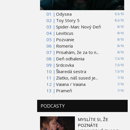
01 |
Odysea
9,5/10
02 |
Toy Story 5
8,5/10
03 |
Spider-Man: Nový Deň
8/10
04 |
Leviticus
8/10
05 |
Pozvanie
8/10
06 |
Romería
8/10
07 |
Prisahám, že za to n...
8/10
08 |
Deň odhalenia
7,5/10
09 |
Srdcovka
7,5/10
10 |
Škaredá sestra
7,5/10
11 |
Zlatko, náš sused je...
7/10
12 |
Vaiana / Vaiana
7/10
13 |
Prameň
7/10
PODCASTY
MYSLÍTE SI, ŽE
POZNÁTE