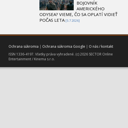
BOJOVNÍK
AMERICKÉHO
ODYSEA? VIEME, ČO SA OPLATÍ VIDIEŤ
POČAS LETA
[5.7 2026]
Ochrana súkromia
|
Ochrana súkromia Google
|
O nás / kontakt
ISSN 1336-4197. Všetky práva vyhradené. (c) 2026 SECTOR Online
Entertainment / Kinema s.r.o.