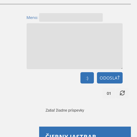
Meno:
:)
ODOSLAŤ
01
Zatiaľ žiadne príspevky
ČIERNY JASTRAB