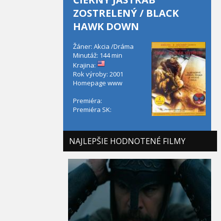
ZOSTRELENÝ / BLACK
HAWK DOWN
Žáner: Akcia /Dráma
Minutáž: 144 min
Krajina:
Rok výroby: 2001
Homepage
www
Premiéra:
Premiéra SK:
NAJLEPŠIE HODNOTENÉ FILMY