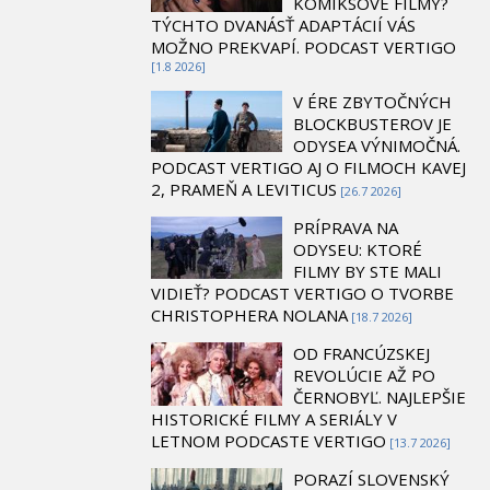
KOMIKSOVÉ FILMY?
TÝCHTO DVANÁSŤ ADAPTÁCIÍ VÁS
MOŽNO PREKVAPÍ. PODCAST VERTIGO
[1.8 2026]
V ÉRE ZBYTOČNÝCH
BLOCKBUSTEROV JE
ODYSEA VÝNIMOČNÁ.
PODCAST VERTIGO AJ O FILMOCH KAVEJ
2, PRAMEŇ A LEVITICUS
[26.7 2026]
PRÍPRAVA NA
ODYSEU: KTORÉ
FILMY BY STE MALI
VIDIEŤ? PODCAST VERTIGO O TVORBE
CHRISTOPHERA NOLANA
[18.7 2026]
OD FRANCÚZSKEJ
REVOLÚCIE AŽ PO
ČERNOBYĽ. NAJLEPŠIE
HISTORICKÉ FILMY A SERIÁLY V
LETNOM PODCASTE VERTIGO
[13.7 2026]
PORAZÍ SLOVENSKÝ