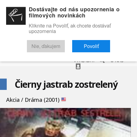
Dostávajte od nás upozornenia o
filmových novinkách
Kliknite na Povoliť, ak chcete dostávať
upozornenia
NOVINKY
RECENZIE
TRAILERY
FILMOVÁ DATABÁZA
Nie, ďakujem
Povoliť
VYHĽADAŤ
O NÁS
Čierny jastrab zostrelený
Akcia / Dráma (2001)