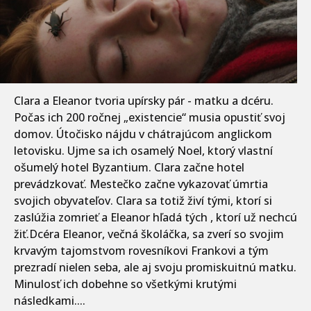
Clara a Eleanor tvoria upírsky pár - matku a dcéru.
Počas ich 200 ročnej „existencie“ musia opustiť svoj
domov. Útočisko nájdu v chátrajúcom anglickom
letovisku. Ujme sa ich osamelý Noel, ktorý vlastní
ošumelý hotel Byzantium. Clara začne hotel
prevádzkovať. Mestečko začne vykazovať úmrtia
svojich obyvateľov. Clara sa totiž živí tými, ktorí si
zaslúžia zomrieť a Eleanor hľadá tých , ktorí už nechcú
žiť.Dcéra Eleanor, večná školáčka, sa zverí so svojim
krvavým tajomstvom rovesníkovi Frankovi a tým
prezradí nielen seba, ale aj svoju promiskuitnú matku.
Minulosť ich dobehne so všetkými krutými
následkami....