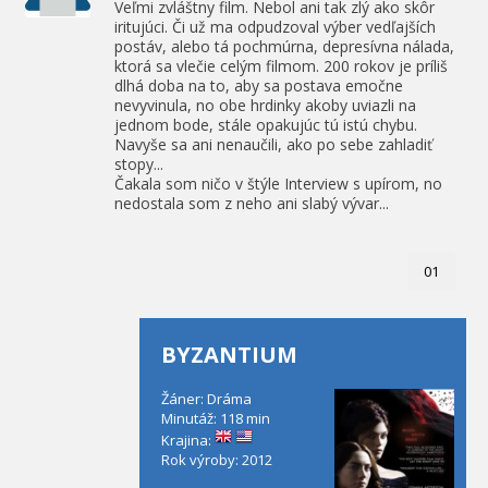
Veľmi zvláštny film. Nebol ani tak zlý ako skôr
iritujúci. Či už ma odpudzoval výber vedľajších
postáv, alebo tá pochmúrna, depresívna nálada,
ktorá sa vlečie celým filmom. 200 rokov je príliš
dlhá doba na to, aby sa postava emočne
nevyvinula, no obe hrdinky akoby uviazli na
jednom bode, stále opakujúc tú istú chybu.
Navyše sa ani nenaučili, ako po sebe zahladiť
stopy...
Čakala som ničo v štýle Interview s upírom, no
nedostala som z neho ani slabý vývar...
01
BYZANTIUM
Žáner: Dráma
Minutáž: 118 min
Krajina:
Rok výroby: 2012