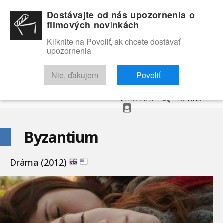
Dostávajte od nás upozornenia o
filmových novinkách
Kliknite na Povoliť, ak chcete dostávať
upozornenia
NOVINKY
RECENZIE
TRAILERY
FILMOVÁ DATABÁZA
Nie, ďakujem
Povoliť
VYHĽADAŤ
O NÁS
Byzantium
Dráma (2012)