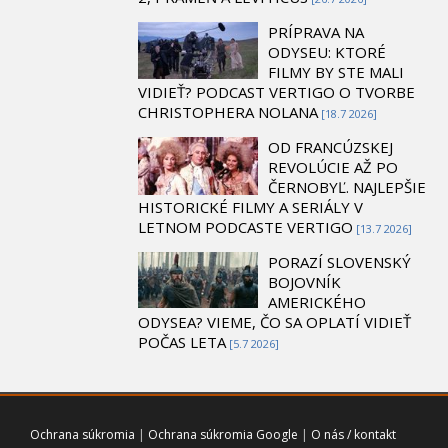
PRÍPRAVA NA
ODYSEU: KTORÉ
FILMY BY STE MALI
VIDIEŤ? PODCAST VERTIGO O TVORBE
CHRISTOPHERA NOLANA
[18.7 2026]
OD FRANCÚZSKEJ
REVOLÚCIE AŽ PO
ČERNOBYĽ. NAJLEPŠIE
HISTORICKÉ FILMY A SERIÁLY V
LETNOM PODCASTE VERTIGO
[13.7 2026]
PORAZÍ SLOVENSKÝ
BOJOVNÍK
AMERICKÉHO
ODYSEA? VIEME, ČO SA OPLATÍ VIDIEŤ
POČAS LETA
[5.7 2026]
Ochrana súkromia
|
Ochrana súkromia Google
|
O nás / kontakt