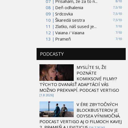
07 |
Prisahám, že za to n...
8/10
08 |
Deň odhalenia
7,5/10
09 |
Srdcovka
7,5/10
10 |
Škaredá sestra
7,5/10
11 |
Zlatko, náš sused je...
7/10
12 |
Vaiana / Vaiana
7/10
13 |
Prameň
7/10
PODCASTY
MYSLÍTE SI, ŽE
POZNÁTE
KOMIKSOVÉ FILMY?
TÝCHTO DVANÁSŤ ADAPTÁCIÍ VÁS
MOŽNO PREKVAPÍ. PODCAST VERTIGO
[1.8 2026]
V ÉRE ZBYTOČNÝCH
BLOCKBUSTEROV JE
ODYSEA VÝNIMOČNÁ.
PODCAST VERTIGO AJ O FILMOCH KAVEJ
2, PRAMEŇ A LEVITICUS
[26.7 2026]