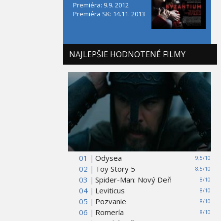
Premiéra: 9.9. 2012
Premiéra SK: 14.11. 2013
NAJLEPŠIE HODNOTENÉ FILMY
01 |
Odysea
9,5/10
02 |
Toy Story 5
8,5/10
03 |
Spider-Man: Nový Deň
8/10
04 |
Leviticus
8/10
05 |
Pozvanie
8/10
06 |
Romería
8/10