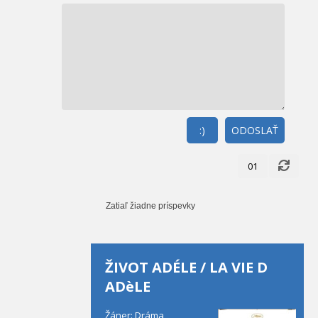
:)
ODOSLAŤ
01
Zatiaľ žiadne príspevky
ŽIVOT ADÉLE / LA VIE D
ADèLE
Žáner: Dráma