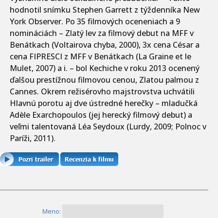
hodnotil snímku Stephen Garrett z týždenníka New
York Observer. Po 35 filmových oceneniach a 9
nomináciách – Zlatý lev za filmový debut na MFF v
Benátkach (Voltairova chyba, 2000), 3x cena César a
cena FIPRESCI z MFF v Benátkach (La Graine et le
Mulet, 2007) a i. – bol Kechiche v roku 2013 ocenený
ďalšou prestížnou filmovou cenou, Zlatou palmou z
Cannes. Okrem režisérovho majstrovstva uchvátili
Hlavnú porotu aj dve ústredné herečky – mladučká
Adèle Exarchopoulos (jej herecký filmový debut) a
veľmi talentovaná Léa Seydoux (Lurdy, 2009; Polnoc v
Paríži, 2011).
Meno: