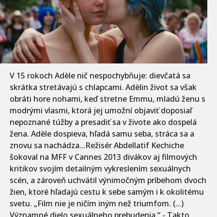
V 15 rokoch Adèle nič nespochybňuje: dievčatá sa
skrátka stretávajú s chlapcami. Adèlin život sa však
obráti hore nohami, keď stretne Emmu, mladú ženu s
modrými vlasmi, ktorá jej umožní objaviť doposiaľ
nepoznané túžby a presadiť sa v živote ako dospelá
žena. Adèle dospieva, hľadá samu seba, stráca sa a
znovu sa nachádza...Režisér Abdellatif Kechiche
šokoval na MFF v Cannes 2013 divákov aj filmových
kritikov svojím detailným vykreslením sexuálnych
scén, a zároveň uchvátil výnimočným príbehom dvoch
žien, ktoré hľadajú cestu k sebe samým i k okolitému
svetu. „Film nie je ničím iným než triumfom. (...)
Významné dielo sexuálneho prebudenia.“ - Takto