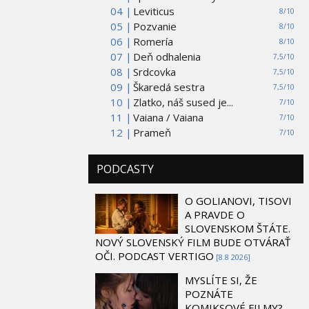
04 |
Leviticus
8/10
05 |
Pozvanie
8/10
06 |
Romería
8/10
07 |
Deň odhalenia
7,5/10
08 |
Srdcovka
7,5/10
09 |
Škaredá sestra
7,5/10
10 |
Zlatko, náš sused je...
7/10
11 |
Vaiana / Vaiana
7/10
12 |
Prameň
7/10
PODCASTY
O GOLIANOVI, TISOVI
A PRAVDE O
SLOVENSKOM ŠTÁTE.
NOVÝ SLOVENSKÝ FILM BUDE OTVÁRAŤ
OČI. PODCAST VERTIGO
[8.8 2026]
MYSLÍTE SI, ŽE
POZNÁTE
KOMIKSOVÉ FILMY?