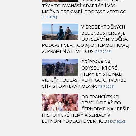
TÝCHTO DVANÁSŤ ADAPTÁCIÍ VÁS
MOŽNO PREKVAPÍ. PODCAST VERTIGO
[1.8 2026]
V ÉRE ZBYTOČNÝCH
BLOCKBUSTEROV JE
ODYSEA VÝNIMOČNÁ.
PODCAST VERTIGO AJ O FILMOCH KAVEJ
2, PRAMEŇ A LEVITICUS
[26.7 2026]
PRÍPRAVA NA
ODYSEU: KTORÉ
FILMY BY STE MALI
VIDIEŤ? PODCAST VERTIGO O TVORBE
CHRISTOPHERA NOLANA
[18.7 2026]
OD FRANCÚZSKEJ
REVOLÚCIE AŽ PO
ČERNOBYĽ. NAJLEPŠIE
HISTORICKÉ FILMY A SERIÁLY V
LETNOM PODCASTE VERTIGO
[13.7 2026]