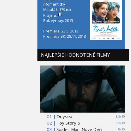
/Romantický
Minutáž: 179 min
Krajina:
Rok výroby: 2013
Premiéra: 23.5. 2013
Premiéra SK: 28.11. 2013
NAJLEPŠIE HODNOTENÉ FILMY
01 |
Odysea
9,5/10
02 |
Toy Story 5
8,5/10
03 |
Spider-Man: Nový Deň
8/10