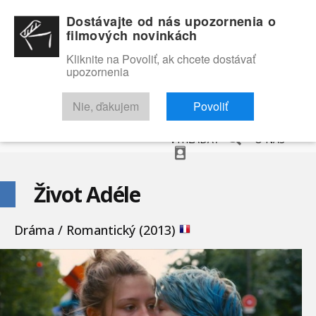
Dostávajte od nás upozornenia o
filmových novinkách
Kliknite na Povoliť, ak chcete dostávať
upozornenia
NOVINKY
RECENZIE
TRAILERY
FILMOVÁ DATABÁZA
Nie, ďakujem
Povoliť
VYHĽADAŤ
O NÁS
Život Adéle
Dráma / Romantický (2013)