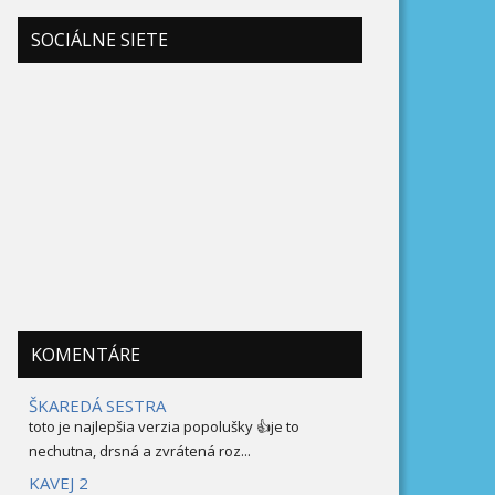
SOCIÁLNE SIETE
KOMENTÁRE
ŠKAREDÁ SESTRA
toto je najlepšia verzia popolušky 👍je to
nechutna, drsná a zvrátená roz...
KAVEJ 2