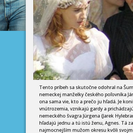
Tento príbeh sa skutočne odohral na Šump
nemeckej manželky českého poľovníka Ján
ona sama vie, kto a prečo ju hľadá. Je koni
vnútrozemia, vznikajú gardy a prichádzaj
nemeckého švagra Jürgena (Jarek Hylebrant
hľadajú jednu a tú istú ženu, Agnes. Tá z
najmocnejším mužom okresu kvôli svojmu