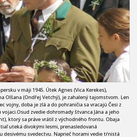
ersku v máji 1945. Útek Agnes (Vica Kerekes),
a Olšana (Ondřej Vetchý), je zahalený tajomstvom. Len
ec vojny, doba je zlá a do pohraničia sa vracajú Česi z
ú vojaci.Osud zvedie dohromady štvanca Jána a jeho
), ktorý sa práve vrátil z východného frontu. Obaja
atiaľ uteká divokými lesmi, prenasledovaná
 desivému svedectvu. Naprieč horami vedie tŕnistá