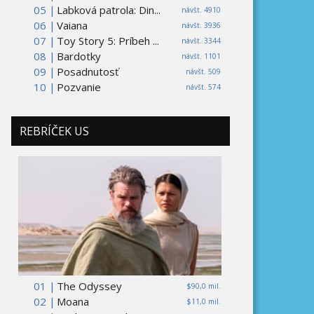
05 |
Labková patrola: Din...
návšt. 4910
06 |
Vaiana
návšt. 3936
07 |
Toy Story 5: Príbeh ...
návšt. 3344
08 |
Bardotky
návšt. 1101
09 |
Posadnutosť
návšt. 509
10 |
Pozvanie
návšt. 574
REBRÍČEK US
01 |
The Odyssey
$90,0 mil.
02 |
Moana
$11,0 mil.