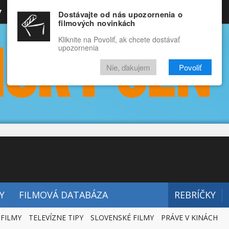
y
Rozprávky
Funny
Docu
Dostávajte od nás upozornenia o
filmových novinkách
RECENZIE
VIDEÁ
FILMY
Kliknite na Povoliť, ak chcete dostávať
upozornenia
Nie, ďakujem
Povoliť
Y
FILMOVÁ DATABÁZA
REBRÍČKY
 FILMY
TELEVÍZNE TIPY
SLOVENSKÉ FILMY
PRÁVE V KINÁCH