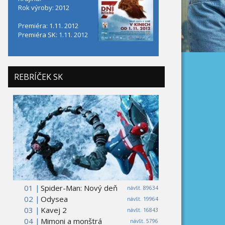
Rok výroby: 2012
Premiéra: 1.11. 2012
Premiéra SK: 1.11. 2012
REBRÍČEK SK
01 |
Spider-Man: Nový deň
návšt. 89634
02 |
Odysea
návšt. 19964
03 |
Kavej 2
návšt. 16843
04 |
Mimoni a monštrá
návšt. 5796