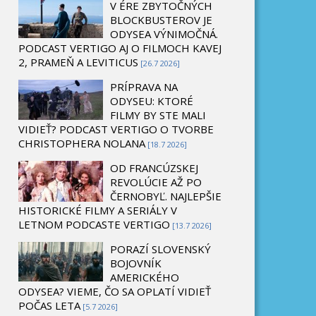
V ÉRE ZBYTOČNÝCH
BLOCKBUSTEROV JE
ODYSEA VÝNIMOČNÁ.
PODCAST VERTIGO AJ O FILMOCH KAVEJ
2, PRAMEŇ A LEVITICUS
[26.7 2026]
PRÍPRAVA NA
ODYSEU: KTORÉ
FILMY BY STE MALI
VIDIEŤ? PODCAST VERTIGO O TVORBE
CHRISTOPHERA NOLANA
[18.7 2026]
OD FRANCÚZSKEJ
REVOLÚCIE AŽ PO
ČERNOBYĽ. NAJLEPŠIE
HISTORICKÉ FILMY A SERIÁLY V
LETNOM PODCASTE VERTIGO
[13.7 2026]
PORAZÍ SLOVENSKÝ
BOJOVNÍK
AMERICKÉHO
ODYSEA? VIEME, ČO SA OPLATÍ VIDIEŤ
POČAS LETA
[5.7 2026]