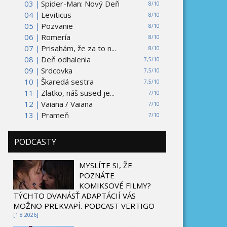
03 |
Spider-Man: Nový Deň
8/10
04 |
Leviticus
8/10
05 |
Pozvanie
8/10
06 |
Romería
8/10
07 |
Prisahám, že za to n...
8/10
08 |
Deň odhalenia
7,5/10
09 |
Srdcovka
7,5/10
10 |
Škaredá sestra
7,5/10
11 |
Zlatko, náš sused je...
7/10
12 |
Vaiana / Vaiana
7/10
13 |
Prameň
7/10
PODCASTY
MYSLÍTE SI, ŽE
POZNÁTE
KOMIKSOVÉ FILMY?
TÝCHTO DVANÁSŤ ADAPTÁCIÍ VÁS
MOŽNO PREKVAPÍ. PODCAST VERTIGO
[1.8 2026]