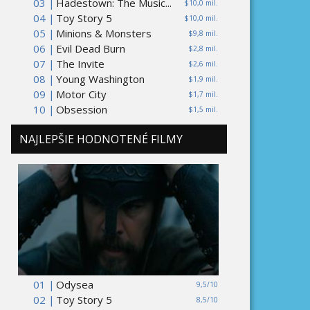
03 |
Hadestown: The Music...
$10,0 mil.
04 |
Toy Story 5
$10,0 mil.
05 |
Minions & Monsters
$9,8 mil.
06 |
Evil Dead Burn
$2,8 mil.
07 |
The Invite
$2,6 mil.
08 |
Young Washington
$1,9 mil.
09 |
Motor City
$1,7 mil.
10 |
Obsession
$1,5 mil.
NAJLEPŠIE HODNOTENÉ FILMY
01 |
Odysea
9,5/10
02 |
Toy Story 5
8,5/10