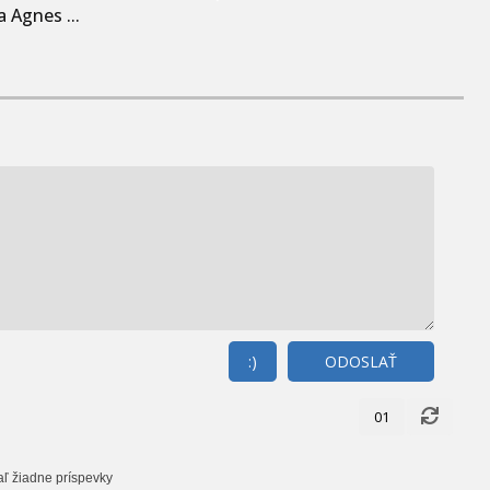
 Agnes ...
:)
ODOSLAŤ
01
aľ žiadne príspevky