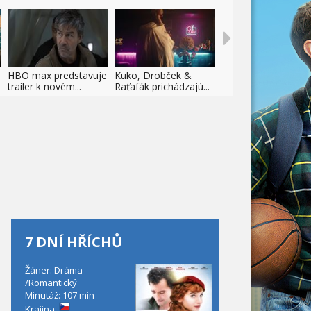
HBO max predstavuje
Kuko, Drobček &
trailer k novém...
Raťafák prichádzajú...
7 DNÍ HŘÍCHŮ
Žáner: Dráma
/Romantický
Minutáž: 107 min
Krajina: