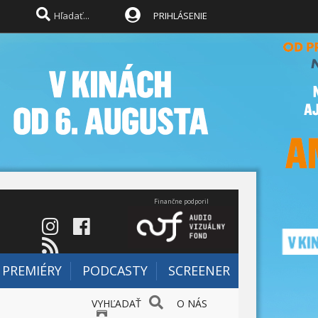
PRIHLÁSENIE
Finančne podporil
PREMIÉRY
PODCASTY
SCREENER
VYHĽADAŤ
O NÁS