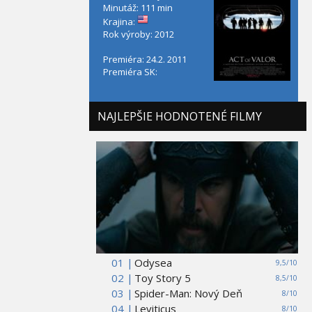
Minutáž: 111 min
Krajina:
Rok výroby: 2012
Premiéra: 24.2. 2011
Premiéra SK:
NAJLEPŠIE HODNOTENÉ FILMY
01 |
Odysea
9,5/10
02 |
Toy Story 5
8,5/10
03 |
Spider-Man: Nový Deň
8/10
04 |
Leviticus
8/10