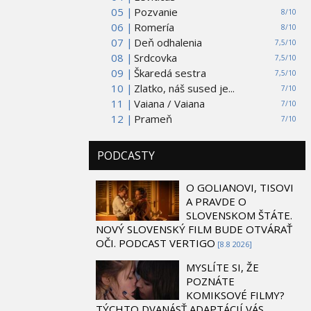
05 |
Pozvanie
8/10
06 |
Romería
8/10
07 |
Deň odhalenia
7,5/10
08 |
Srdcovka
7,5/10
09 |
Škaredá sestra
7,5/10
10 |
Zlatko, náš sused je...
7/10
11 |
Vaiana / Vaiana
7/10
12 |
Prameň
7/10
PODCASTY
O GOLIANOVI, TISOVI
A PRAVDE O
SLOVENSKOM ŠTÁTE.
NOVÝ SLOVENSKÝ FILM BUDE OTVÁRAŤ
OČI. PODCAST VERTIGO
[8.8 2026]
MYSLÍTE SI, ŽE
POZNÁTE
KOMIKSOVÉ FILMY?
TÝCHTO DVANÁSŤ ADAPTÁCIÍ VÁS