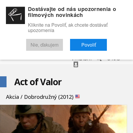
Dostávajte od nás upozornenia o
filmových novinkách
Kliknite na Povoliť, ak chcete dostávať
upozornenia
NOVINKY
RECENZIE
TRAILERY
FILMOVÁ DATABÁZA
Nie, ďakujem
Povoliť
VYHĽADAŤ
O NÁS
Act of Valor
Akcia / Dobrodružný (2012)