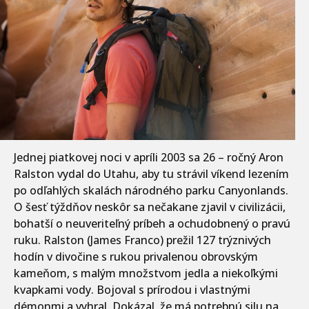
Jednej piatkovej noci v apríli 2003 sa 26 – ročný Aron
Ralston vydal do Utahu, aby tu strávil víkend lezením
po odľahlých skalách národného parku Canyonlands.
O šesť týždňov neskôr sa nečakane zjavil v civilizácii,
bohatší o neuveriteľný príbeh a ochudobnený o pravú
ruku. Ralston (James Franco) prežil 127 trýznivých
hodín v divočine s rukou privalenou obrovským
kameňom, s malým množstvom jedla a niekoľkými
kvapkami vody. Bojoval s prírodou i vlastnými
démonmi a vyhral. Dokázal, že má potrebnú silu na