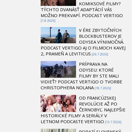
KOMIKSOVÉ FILMY?
TÝCHTO DVANÁSŤ ADAPTÁCIÍ VÁS
MOŽNO PREKVAPÍ. PODCAST VERTIGO
[1.8 2026]
V ÉRE ZBYTOČNÝCH
BLOCKBUSTEROV JE
ODYSEA VÝNIMOČNÁ.
PODCAST VERTIGO AJ O FILMOCH KAVEJ
2, PRAMEŇ A LEVITICUS
[26.7 2026]
PRÍPRAVA NA
ODYSEU: KTORÉ
FILMY BY STE MALI
VIDIEŤ? PODCAST VERTIGO O TVORBE
CHRISTOPHERA NOLANA
[18.7 2026]
OD FRANCÚZSKEJ
REVOLÚCIE AŽ PO
ČERNOBYĽ. NAJLEPŠIE
HISTORICKÉ FILMY A SERIÁLY V
LETNOM PODCASTE VERTIGO
[13.7 2026]
PORAZÍ SLOVENSKÝ