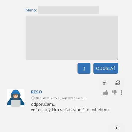
Meno:
:)
ODOSLAŤ
01
RESO
10.1.2011 23:53
[ukázať v diskusii]
odporúčam...
veľmi silný film s ešte silnejším príbehom.
01