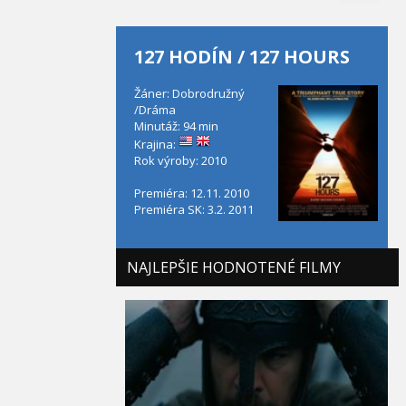
127 HODÍN / 127 HOURS
Žáner: Dobrodružný
/Dráma
Minutáž: 94 min
Krajina:
Rok výroby: 2010
Premiéra: 12.11. 2010
Premiéra SK: 3.2. 2011
NAJLEPŠIE HODNOTENÉ FILMY