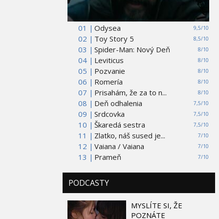
01 |
Odysea
9,5/10
02 |
Toy Story 5
8,5/10
03 |
Spider-Man: Nový Deň
8/10
04 |
Leviticus
8/10
05 |
Pozvanie
8/10
06 |
Romería
8/10
07 |
Prisahám, že za to n...
8/10
08 |
Deň odhalenia
7,5/10
09 |
Srdcovka
7,5/10
10 |
Škaredá sestra
7,5/10
11 |
Zlatko, náš sused je...
7/10
12 |
Vaiana / Vaiana
7/10
13 |
Prameň
7/10
PODCASTY
MYSLÍTE SI, ŽE
POZNÁTE