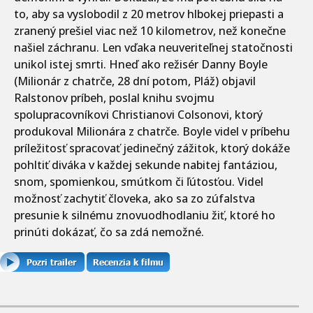
to, aby sa vyslobodil z 20 metrov hlbokej priepasti a
zranený prešiel viac než 10 kilometrov, než konečne
našiel záchranu. Len vďaka neuveriteľnej statočnosti
unikol istej smrti. Hneď ako režisér Danny Boyle
(Milionár z chatrče, 28 dní potom, Pláž) objavil
Ralstonov príbeh, poslal knihu svojmu
spolupracovníkovi Christianovi Colsonovi, ktorý
produkoval Milionára z chatrče. Boyle videl v príbehu
príležitosť spracovať jedinečný zážitok, ktorý dokáže
pohltiť diváka v každej sekunde nabitej fantáziou,
snom, spomienkou, smútkom či ľútosťou. Videl
možnosť zachytiť človeka, ako sa zo zúfalstva
presunie k silnému znovuodhodlaniu žiť, ktoré ho
prinúti dokázať, čo sa zdá nemožné.