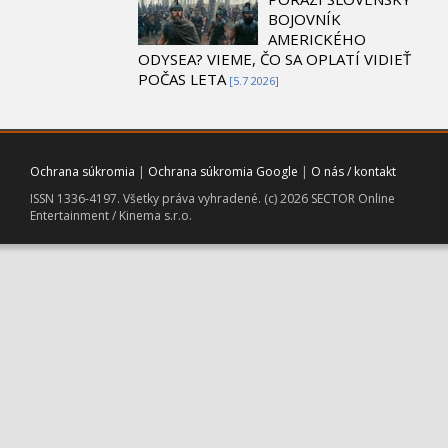
BOJOVNÍK
AMERICKÉHO
ODYSEA? VIEME, ČO SA OPLATÍ VIDIEŤ
POČAS LETA
[5.7 2026]
Ochrana súkromia
|
Ochrana súkromia Google
|
O nás / kontakt
ISSN 1336-4197. Všetky práva vyhradené. (c) 2026 SECTOR Online
Entertainment / Kinema s.r.o.