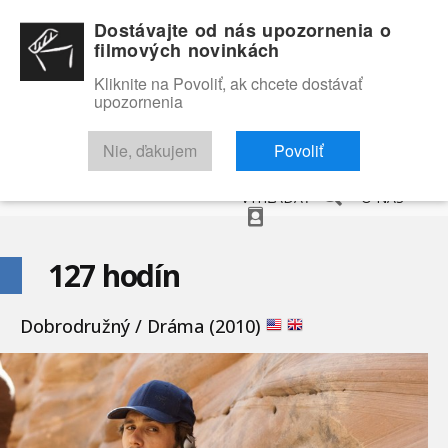
Dostávajte od nás upozornenia o
filmových novinkách
Kliknite na Povoliť, ak chcete dostávať
upozornenia
NOVINKY
RECENZIE
TRAILERY
FILMOVÁ DATABÁZA
Nie, ďakujem
Povoliť
VYHĽADAŤ
O NÁS
127 hodín
Dobrodružný / Dráma (2010)