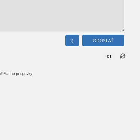
:)
ODOSLAŤ
01
aľ žiadne príspevky