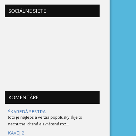
SOCIÁLNE SIETE
KOMENTÁRE
ŠKAREDÁ SESTRA
toto je najlepšia verzia popolušky 👍je to
nechutna, drsná a zvrátená roz...
KAVEJ 2