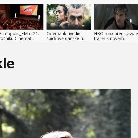
Filmopolis_FM o 21.
Cinematik uvedie
HBO max predstavuje
ročníku Cinemat...
špičkové dánske fi...
trailer k novém...
kle