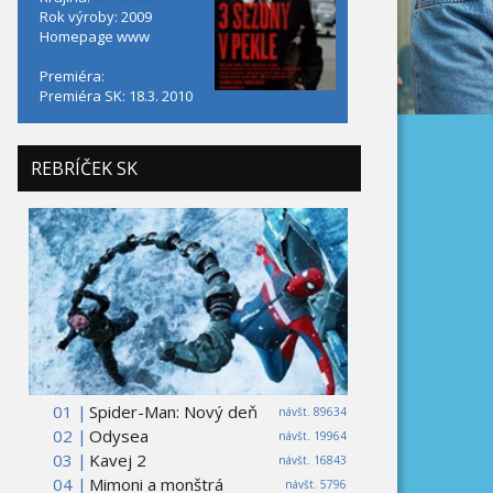
Rok výroby: 2009
Homepage
www
Premiéra:
Premiéra SK: 18.3. 2010
REBRÍČEK SK
01 |
Spider-Man: Nový deň
návšt. 89634
02 |
Odysea
návšt. 19964
03 |
Kavej 2
návšt. 16843
04 |
Mimoni a monštrá
návšt. 5796