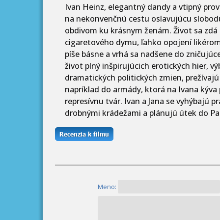
Ivan Heinz, elegantný dandy a vtipný pro
na nekonvenčnú cestu oslavujúcu slobodu
obdivom ku krásnym ženám. Život sa zdá b
cigaretového dymu, ľahko opojení likérom 
píše básne a vrhá sa nadšene do zničujúc
život plný inšpirujúcich erotických hier, 
dramatických politických zmien, prežívajú 
napríklad do armády, ktorá na Ivana kýva
represívnu tvár. Ivan a Jana se vyhýbajú pr
drobnými krádežami a plánujú útek do Pa
Meno: