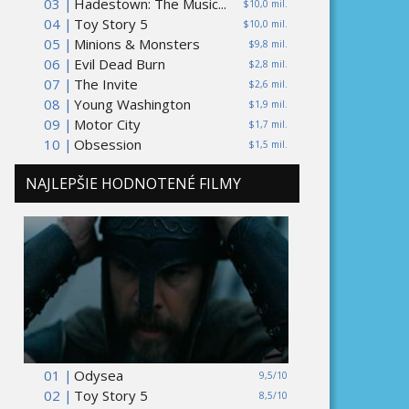
03 |
Hadestown: The Music...
$10,0 mil.
04 |
Toy Story 5
$10,0 mil.
05 |
Minions & Monsters
$9,8 mil.
06 |
Evil Dead Burn
$2,8 mil.
07 |
The Invite
$2,6 mil.
08 |
Young Washington
$1,9 mil.
09 |
Motor City
$1,7 mil.
10 |
Obsession
$1,5 mil.
NAJLEPŠIE HODNOTENÉ FILMY
01 |
Odysea
9,5/10
02 |
Toy Story 5
8,5/10