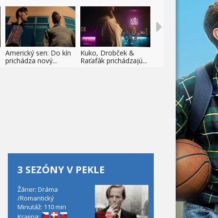
Americký sen: Do kín
Kuko, Drobček &
prichádza nový...
Raťafák prichádzajú...
3 SEZÓNY V PEKLE
Žáner: Dráma
/Romantický
Minutáž: 110 min
Krajina: