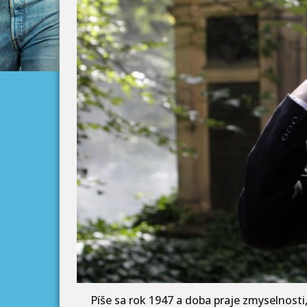
Píše sa rok 1947 a doba praje zmyselnos