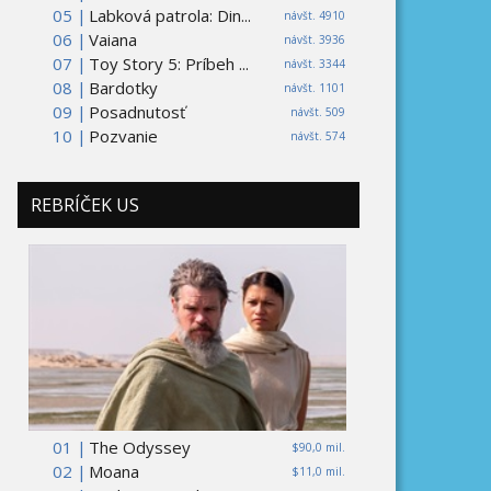
05 |
Labková patrola: Din...
návšt. 4910
06 |
Vaiana
návšt. 3936
07 |
Toy Story 5: Príbeh ...
návšt. 3344
08 |
Bardotky
návšt. 1101
09 |
Posadnutosť
návšt. 509
10 |
Pozvanie
návšt. 574
REBRÍČEK US
01 |
The Odyssey
$90,0 mil.
02 |
Moana
$11,0 mil.