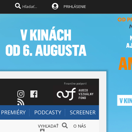
PRIHLÁSENIE
Finančne podporil
PREMIÉRY
PODCASTY
SCREENER
VYHĽADAŤ
O NÁS