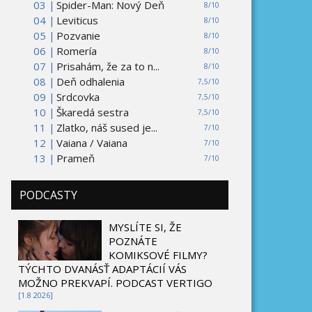
03 |
Spider-Man: Nový Deň
8/10
04 |
Leviticus
8/10
05 |
Pozvanie
8/10
06 |
Romería
8/10
07 |
Prisahám, že za to n...
8/10
08 |
Deň odhalenia
7,5/10
09 |
Srdcovka
7,5/10
10 |
Škaredá sestra
7,5/10
11 |
Zlatko, náš sused je...
7/10
12 |
Vaiana / Vaiana
7/10
13 |
Prameň
7/10
PODCASTY
MYSLÍTE SI, ŽE
POZNÁTE
KOMIKSOVÉ FILMY?
TÝCHTO DVANÁSŤ ADAPTÁCIÍ VÁS
MOŽNO PREKVAPÍ. PODCAST VERTIGO
[1.8 2026]