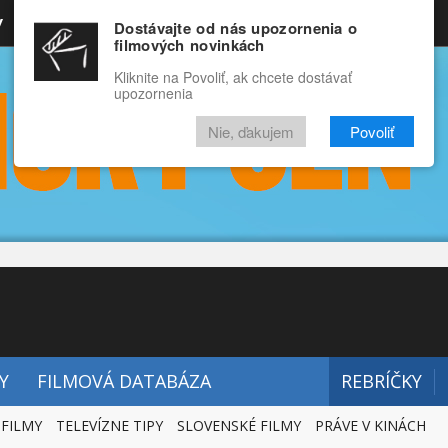
y
Rozprávky
Funny
Docu
Dostávajte od nás upozornenia o
filmových novinkách
RECENZIE
VIDEÁ
FILMY
Kliknite na Povoliť, ak chcete dostávať
upozornenia
Nie, ďakujem
Povoliť
Y
FILMOVÁ DATABÁZA
REBRÍČKY
 FILMY
TELEVÍZNE TIPY
SLOVENSKÉ FILMY
PRÁVE V KINÁCH