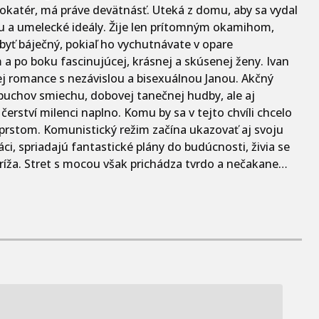
vokatér, má práve devätnásť. Uteká z domu, aby sa vydal
 a umelecké ideály. Žije len prítomným okamihom,
yť báječný, pokiaľ ho vychutnávate v opare
a po boku fascinujúcej, krásnej a skúsenej ženy. Ivan
ej romance s nezávislou a bisexuálnou Janou. Akčný
výbuchov smiechu, dobovej tanečnej hudby, ale aj
čerství milenci naplno. Komu by sa v tejto chvíli chcelo
 prstom. Komunistický režim začína ukazovať aj svoju
áci, spriadajú fantastické plány do budúcnosti, živia se
ríža. Stret s mocou však prichádza tvrdo a nečakane…