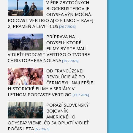
V ÉRE ZBYTOČNÝCH
BLOCKBUSTEROV JE
ODYSEA VÝNIMOČNÁ.
PODCAST VERTIGO AJ O FILMOCH KAVEJ
2, PRAMEŇ A LEVITICUS
[26.7 2026]
PRÍPRAVA NA
ODYSEU: KTORÉ
FILMY BY STE MALI
VIDIEŤ? PODCAST VERTIGO O TVORBE
CHRISTOPHERA NOLANA
[18.7 2026]
OD FRANCÚZSKEJ
REVOLÚCIE AŽ PO
ČERNOBYĽ. NAJLEPŠIE
HISTORICKÉ FILMY A SERIÁLY V
LETNOM PODCASTE VERTIGO
[13.7 2026]
PORAZÍ SLOVENSKÝ
BOJOVNÍK
AMERICKÉHO
ODYSEA? VIEME, ČO SA OPLATÍ VIDIEŤ
POČAS LETA
[5.7 2026]