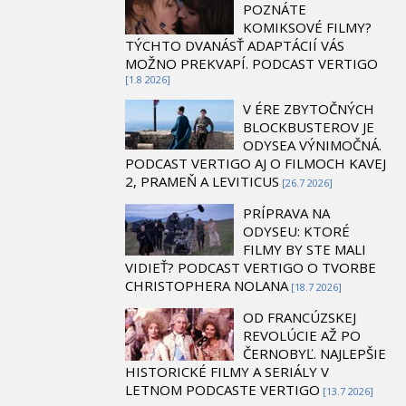
POZNÁTE
KOMIKSOVÉ FILMY?
TÝCHTO DVANÁSŤ ADAPTÁCIÍ VÁS
MOŽNO PREKVAPÍ. PODCAST VERTIGO
[1.8 2026]
V ÉRE ZBYTOČNÝCH
BLOCKBUSTEROV JE
ODYSEA VÝNIMOČNÁ.
PODCAST VERTIGO AJ O FILMOCH KAVEJ
2, PRAMEŇ A LEVITICUS
[26.7 2026]
PRÍPRAVA NA
ODYSEU: KTORÉ
FILMY BY STE MALI
VIDIEŤ? PODCAST VERTIGO O TVORBE
CHRISTOPHERA NOLANA
[18.7 2026]
OD FRANCÚZSKEJ
REVOLÚCIE AŽ PO
ČERNOBYĽ. NAJLEPŠIE
HISTORICKÉ FILMY A SERIÁLY V
LETNOM PODCASTE VERTIGO
[13.7 2026]