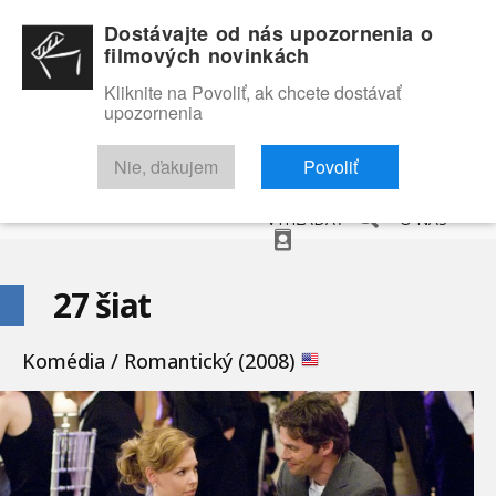
Dostávajte od nás upozornenia o
filmových novinkách
Kliknite na Povoliť, ak chcete dostávať
upozornenia
NOVINKY
RECENZIE
TRAILERY
FILMOVÁ DATABÁZA
Nie, ďakujem
Povoliť
VYHĽADAŤ
O NÁS
27 šiat
Komédia / Romantický (2008)