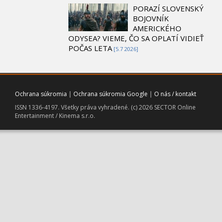
PORAZÍ SLOVENSKÝ
BOJOVNÍK
AMERICKÉHO
ODYSEA? VIEME, ČO SA OPLATÍ VIDIEŤ
POČAS LETA
[5.7 2026]
Ochrana súkromia
|
Ochrana súkromia Google
|
O nás / kontakt
ISSN 1336-4197. Všetky práva vyhradené. (c) 2026 SECTOR Online
Entertainment / Kinema s.r.o.