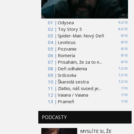
01 |
Odysea
9,5/10
02 |
Toy Story 5
8,5/10
03 |
Spider-Man: Nový Deň
8/10
04 |
Leviticus
8/10
05 |
Pozvanie
8/10
06 |
Romería
8/10
07 |
Prisahám, že za to n...
8/10
08 |
Deň odhalenia
7,5/10
09 |
Srdcovka
7,5/10
10 |
Škaredá sestra
7,5/10
11 |
Zlatko, náš sused je...
7/10
12 |
Vaiana / Vaiana
7/10
13 |
Prameň
7/10
PODCASTY
MYSLÍTE SI, ŽE