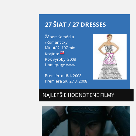
27 ŠIAT / 27 DRESSES
Žáner: Komédia
/Romantický
Minutáž: 107 min
Krajina:
Rok výroby: 2008
Homepage
www
Premiéra: 18.1. 2008
Premiéra SK: 27.3. 2008
NAJLEPŠIE HODNOTENÉ FILMY