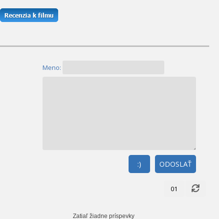
Meno:
:)
ODOSLAŤ
01
Zatiaľ žiadne príspevky