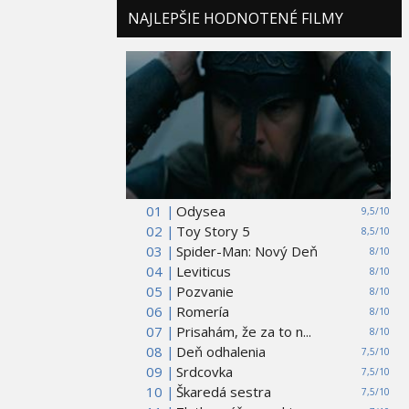
NAJLEPŠIE HODNOTENÉ FILMY
01 |
Odysea
9,5/10
02 |
Toy Story 5
8,5/10
03 |
Spider-Man: Nový Deň
8/10
04 |
Leviticus
8/10
05 |
Pozvanie
8/10
06 |
Romería
8/10
07 |
Prisahám, že za to n...
8/10
08 |
Deň odhalenia
7,5/10
09 |
Srdcovka
7,5/10
10 |
Škaredá sestra
7,5/10