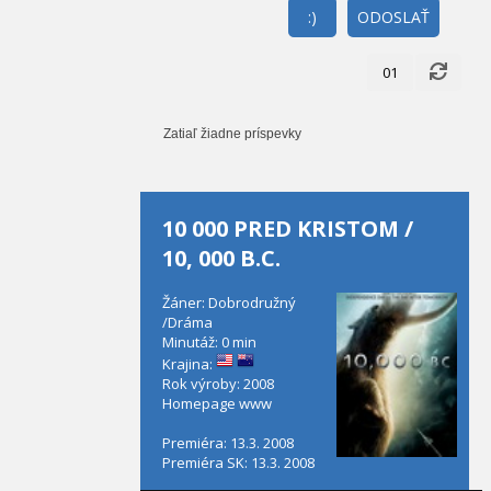
:)
ODOSLAŤ
01
Zatiaľ žiadne príspevky
10 000 PRED KRISTOM /
10, 000 B.C.
Žáner: Dobrodružný
/Dráma
Minutáž: 0 min
Krajina:
Rok výroby: 2008
Homepage
www
Premiéra: 13.3. 2008
Premiéra SK: 13.3. 2008