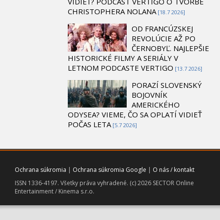
VIDIEŤ? PODCAST VERTIGO O TVORBE
CHRISTOPHERA NOLANA
[18.7 2026]
OD FRANCÚZSKEJ
REVOLÚCIE AŽ PO
ČERNOBYĽ. NAJLEPŠIE
HISTORICKÉ FILMY A SERIÁLY V
LETNOM PODCASTE VERTIGO
[13.7 2026]
PORAZÍ SLOVENSKÝ
BOJOVNÍK
AMERICKÉHO
ODYSEA? VIEME, ČO SA OPLATÍ VIDIEŤ
POČAS LETA
[5.7 2026]
Ochrana súkromia
|
Ochrana súkromia Google
|
O nás / kontakt
ISSN 1336-4197. Všetky práva vyhradené. (c) 2026 SECTOR Online
Entertainment / Kinema s.r.o.