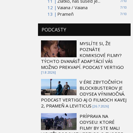
11 |
Zlatko, náš sused je...
7/10
12 |
Vaiana / Vaiana
7/10
13 |
Prameň
7/10
PODCASTY
MYSLÍTE SI, ŽE
POZNÁTE
KOMIKSOVÉ FILMY?
TÝCHTO DVANÁSŤ ADAPTÁCIÍ VÁS
MOŽNO PREKVAPÍ. PODCAST VERTIGO
[1.8 2026]
V ÉRE ZBYTOČNÝCH
BLOCKBUSTEROV JE
ODYSEA VÝNIMOČNÁ.
PODCAST VERTIGO AJ O FILMOCH KAVEJ
2, PRAMEŇ A LEVITICUS
[26.7 2026]
PRÍPRAVA NA
ODYSEU: KTORÉ
FILMY BY STE MALI