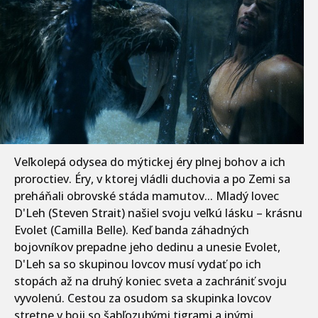
Veľkolepá odysea do mýtickej éry plnej bohov a ich
proroctiev. Éry, v ktorej vládli duchovia a po Zemi sa
preháňali obrovské stáda mamutov... Mladý lovec
D'Leh (Steven Strait) našiel svoju veľkú lásku – krásnu
Evolet (Camilla Belle). Keď banda záhadných
bojovníkov prepadne jeho dedinu a unesie Evolet,
D'Leh sa so skupinou lovcov musí vydať po ich
stopách až na druhý koniec sveta a zachrániť svoju
vyvolenú. Cestou za osudom sa skupinka lovcov
stretne v boji so šabľozubými tigrami a inými