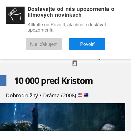
Dostávajte od nás upozornenia o
filmových novinkách
Kliknite na Povoliť, ak chcete dostávať
upozornenia
NOVINKY
RECENZIE
TRAILERY
FILMOVÁ DATABÁZA
Nie, ďakujem
Povoliť
VYHĽADAŤ
O NÁS
10 000 pred Kristom
Dobrodružný / Dráma (2008)