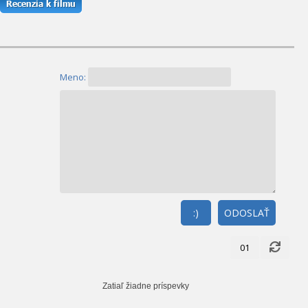
Meno:
:)
ODOSLAŤ
01
Zatiaľ žiadne príspevky