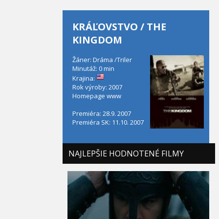
KRÁĽOVSTVO / THE
KINGDOM
Žáner: Dráma /Triler
Minutáž: 0 min
Krajina:
Rok výroby: 2007
Homepage
www
Premiéra: 28.9. 2007
Premiéra SK: 11.10. 2007
NAJLEPŠIE HODNOTENÉ FILMY