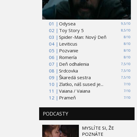
01 |
Odysea
9,5/10
02 |
Toy Story 5
8,5/10
03 |
Spider-Man: Nový Deň
8/10
04 |
Leviticus
8/10
05 |
Pozvanie
8/10
06 |
Romería
8/10
07 |
Deň odhalenia
7,5/10
08 |
Srdcovka
7,5/10
09 |
Škaredá sestra
7,5/10
10 |
Zlatko, náš sused je...
7/10
11 |
Vaiana / Vaiana
7/10
12 |
Prameň
7/10
PODCASTY
MYSLÍTE SI, ŽE
POZNÁTE