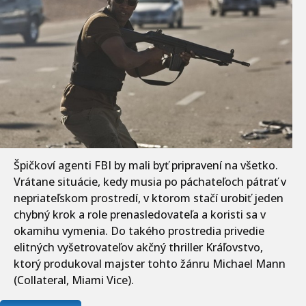
Špičkoví agenti FBI by mali byť pripravení na všetko.
Vrátane situácie, kedy musia po páchateľoch pátrať v
nepriateľskom prostredí, v ktorom stačí urobiť jeden
chybný krok a role prenasledovateľa a koristi sa v
okamihu vymenia. Do takého prostredia privedie
elitných vyšetrovateľov akčný thriller Kráľovstvo,
ktorý produkoval majster tohto žánru Michael Mann
(Collateral, Miami Vice).