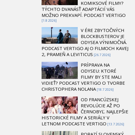
KOMIKSOVÉ FILMY?
TÝCHTO DVANÁSŤ ADAPTÁCIÍ VÁS
MOŽNO PREKVAPÍ. PODCAST VERTIGO
[1.8 2026]
V ÉRE ZBYTOČNÝCH
BLOCKBUSTEROV JE
ODYSEA VÝNIMOČNÁ.
PODCAST VERTIGO AJ O FILMOCH KAVEJ
2, PRAMEŇ A LEVITICUS
[26.7 2026]
PRÍPRAVA NA
ODYSEU: KTORÉ
FILMY BY STE MALI
VIDIEŤ? PODCAST VERTIGO O TVORBE
CHRISTOPHERA NOLANA
[18.7 2026]
OD FRANCÚZSKEJ
REVOLÚCIE AŽ PO
ČERNOBYĽ. NAJLEPŠIE
HISTORICKÉ FILMY A SERIÁLY V
LETNOM PODCASTE VERTIGO
[13.7 2026]
PORAZÍ SLOVENSKÝ