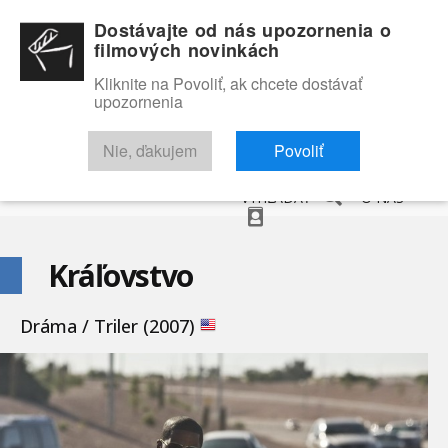
Dostávajte od nás upozornenia o
filmových novinkách
Kliknite na Povoliť, ak chcete dostávať
upozornenia
NOVINKY
RECENZIE
TRAILERY
FILMOVÁ DATABÁZA
Nie, ďakujem
Povoliť
VYHĽADAŤ
O NÁS
Kráľovstvo
Dráma / Triler (2007)