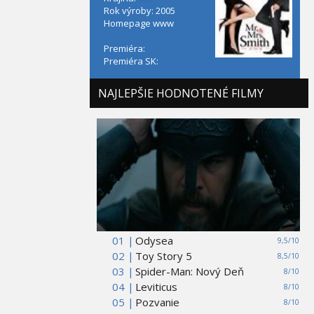
Rok výroby: 2005
Homepage
www
Premiéra:
Premiéra SK:
NAJLEPŠIE HODNOTENÉ FILMY
01 |
Odysea
9,5/10
02 |
Toy Story 5
8,5/10
03 |
Spider-Man: Nový Deň
8/10
04 |
Leviticus
8/10
05 |
Pozvanie
8/10