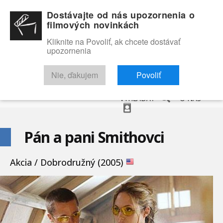
Dostávajte od nás upozornenia o
filmových novinkách
Kliknite na Povoliť, ak chcete dostávať
upozornenia
NOVINKY
RECENZIE
TRAILERY
FILMOVÁ DATABÁZA
Nie, ďakujem
Povoliť
VYHĽADAŤ
O NÁS
Pán a pani Smithovci
Akcia / Dobrodružný (2005)