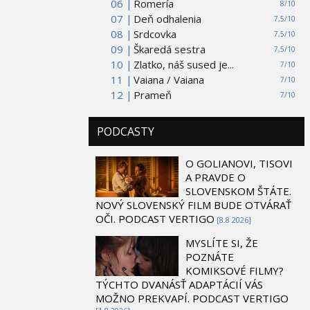
06 |
Romería
8/10
07 |
Deň odhalenia
7,5/10
08 |
Srdcovka
7,5/10
09 |
Škaredá sestra
7,5/10
10 |
Zlatko, náš sused je...
7/10
11 |
Vaiana / Vaiana
7/10
12 |
Prameň
7/10
PODCASTY
O GOLIANOVI, TISOVI
A PRAVDE O
SLOVENSKOM ŠTÁTE.
NOVÝ SLOVENSKÝ FILM BUDE OTVÁRAŤ
OČI. PODCAST VERTIGO
[8.8 2026]
MYSLÍTE SI, ŽE
POZNÁTE
KOMIKSOVÉ FILMY?
TÝCHTO DVANÁSŤ ADAPTÁCIÍ VÁS
MOŽNO PREKVAPÍ. PODCAST VERTIGO