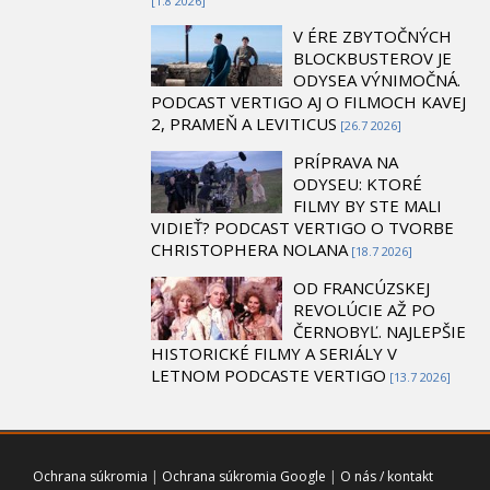
[1.8 2026]
V ÉRE ZBYTOČNÝCH
BLOCKBUSTEROV JE
ODYSEA VÝNIMOČNÁ.
PODCAST VERTIGO AJ O FILMOCH KAVEJ
2, PRAMEŇ A LEVITICUS
[26.7 2026]
PRÍPRAVA NA
ODYSEU: KTORÉ
FILMY BY STE MALI
VIDIEŤ? PODCAST VERTIGO O TVORBE
CHRISTOPHERA NOLANA
[18.7 2026]
OD FRANCÚZSKEJ
REVOLÚCIE AŽ PO
ČERNOBYĽ. NAJLEPŠIE
HISTORICKÉ FILMY A SERIÁLY V
LETNOM PODCASTE VERTIGO
[13.7 2026]
Ochrana súkromia
|
Ochrana súkromia Google
|
O nás / kontakt