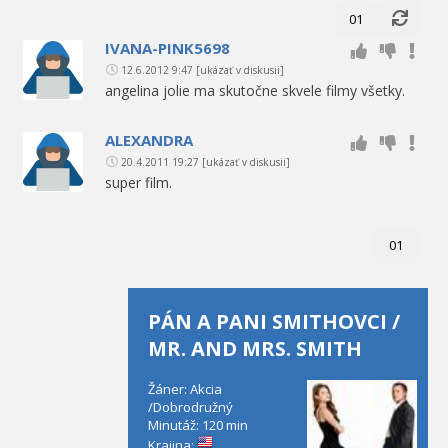
01
IVANA-PINK5698
12.6.2012 9:47
[ukázať v diskusii]
angelina jolie ma skutočne skvele filmy všetky.
ALEXANDRA
20.4.2011 19:27
[ukázať v diskusii]
super film.
01
PÁN A PANI SMITHOVCI /
MR. AND MRS. SMITH
Žáner: Akcia
/Dobrodružný
Minutáž: 120 min
Krajina: