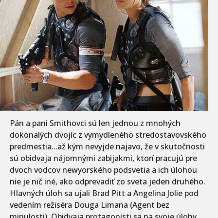
Pán a pani Smithovci sú len jednou z mnohých
dokonalých dvojíc z vymydleného stredostavovského
predmestia...až kým nevyjde najavo, že v skutočnosti
sú obidvaja nájomnými zabijakmi, ktorí pracujú pre
dvoch vodcov newyorského podsvetia a ich úlohou
nie je nič iné, ako odprevadiť zo sveta jeden druhého.
Hlavných úloh sa ujali Brad Pitt a Angelina Jolie pod
vedením režiséra Douga Limana (Agent bez
minulosti). Obidvaja protagonisti sa na svoje úlohy