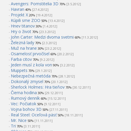
Avengers: Pomstitelia 3D
-
70%
[3.5.2012]
Havran
-
40%
[27.4.2012]
Projekt X
-
20%
[19.4.2012]
Kúpili sme ZOO
-
50%
[13.4.2012]
Hnev titanov
-
30%
[1.4.2012]
Hry o život
-
70%
[23.3.2012]
John Carter: Medzi dvoma svetmi
-
60%
[11.3.2012]
Železná lady
-
70%
[2.3.2012]
Muž na hrane
-
30%
[23.2.2012]
Osamelosť prvočísel
-
60%
[20.2.2012]
Farba citov
-
70%
[9.2.2012]
Jeden musí z kola von
-
90%
[3.2.2012]
Muppets
-
70%
[29.1.2012]
Nebezpečná metóda
-
70%
[28.1.2012]
Dokonalý zmysel
-
70%
[20.1.2012]
Sherlock Holmes: Hra tieňov
-
70%
[30.12.2011]
Čierna hodina
-
30%
[29.12.2011]
Rumový denník
-
60%
[15.12.2011]
Vec: Počiatok
-
50%
[9.12.2011]
Vojna bohov 3D
-
50%
[27.11.2011]
Real Steel: Oceľová päsť
-
50%
[18.11.2011]
Mr. Nice
-
50%
[11.11.2011]
Tri
-
70%
[3.11.2011]