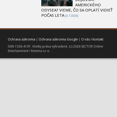
AMERICKÉHO
ODYSEA? VIEME, ČO SA OPLATÍ VIDIEŤ
POČAS LETA
[5.7 2026]
Ochrana súkromia
|
Ochrana súkromia Google
|
O nás / kontakt
ISSN 1336-4197. Všetky práva vyhradené. (c) 2026 SECTOR Online
Entertainment / Kinema s.r.o.