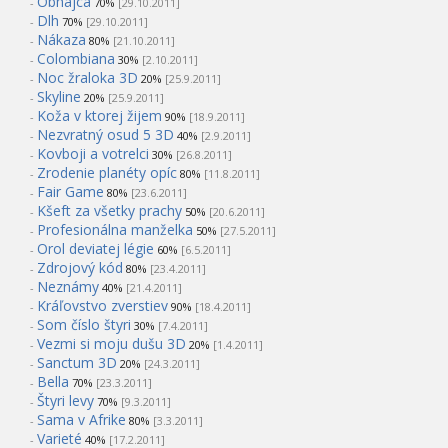
Obhajca
-
70%
[29.10.2011]
Dlh
-
70%
[29.10.2011]
Nákaza
-
80%
[21.10.2011]
Colombiana
-
30%
[2.10.2011]
Noc žraloka 3D
-
20%
[25.9.2011]
Skyline
-
20%
[25.9.2011]
Koža v ktorej žijem
-
90%
[18.9.2011]
Nezvratný osud 5 3D
-
40%
[2.9.2011]
Kovboji a votrelci
-
30%
[26.8.2011]
Zrodenie planéty opíc
-
80%
[11.8.2011]
Fair Game
-
80%
[23.6.2011]
Kšeft za všetky prachy
-
50%
[20.6.2011]
Profesionálna manželka
-
50%
[27.5.2011]
Orol deviatej légie
-
60%
[6.5.2011]
Zdrojový kód
-
80%
[23.4.2011]
Neznámy
-
40%
[21.4.2011]
Kráľovstvo zverstiev
-
90%
[18.4.2011]
Som číslo štyri
-
30%
[7.4.2011]
Vezmi si moju dušu 3D
-
20%
[1.4.2011]
Sanctum 3D
-
20%
[24.3.2011]
Bella
-
70%
[23.3.2011]
Štyri levy
-
70%
[9.3.2011]
Sama v Afrike
-
80%
[3.3.2011]
Varieté
-
40%
[17.2.2011]