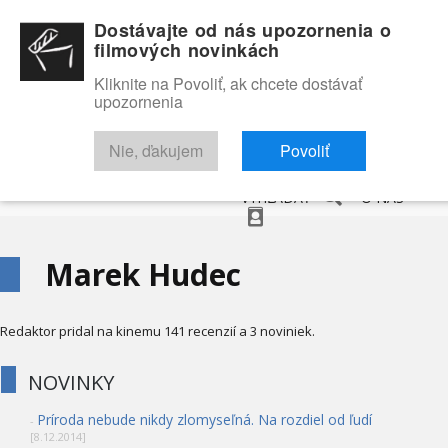
Dostávajte od nás upozornenia o
filmových novinkách
Kliknite na Povoliť, ak chcete dostávať
upozornenia
NOVINKY
RECENZIE
TRAILERY
FILMOVÁ DATABÁZA
Nie, ďakujem
Povoliť
VYHĽADAŤ
O NÁS
Marek Hudec
Redaktor pridal na kinemu 141 recenzií a 3 noviniek.
NOVINKY
Príroda nebude nikdy zlomyseľná. Na rozdiel od ľudí
-
[8.12.2014]