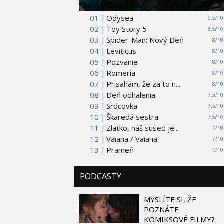
01 |
Odysea
9,5/10
02 |
Toy Story 5
8,5/10
03 |
Spider-Man: Nový Deň
8/10
04 |
Leviticus
8/10
05 |
Pozvanie
8/10
06 |
Romería
8/10
07 |
Prisahám, že za to n...
8/10
08 |
Deň odhalenia
7,5/10
09 |
Srdcovka
7,5/10
10 |
Škaredá sestra
7,5/10
11 |
Zlatko, náš sused je...
7/10
12 |
Vaiana / Vaiana
7/10
13 |
Prameň
7/10
PODCASTY
MYSLÍTE SI, ŽE
POZNÁTE
KOMIKSOVÉ FILMY?