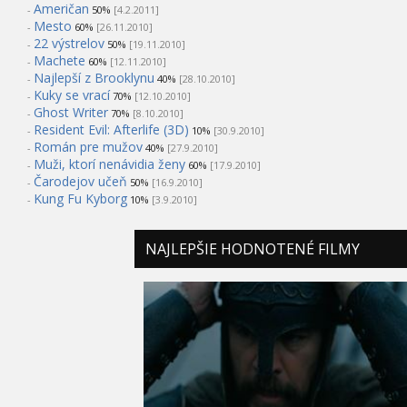
Američan
-
50%
[4.2.2011]
Mesto
-
60%
[26.11.2010]
22 výstrelov
-
50%
[19.11.2010]
Machete
-
60%
[12.11.2010]
Najlepší z Brooklynu
-
40%
[28.10.2010]
Kuky se vrací
-
70%
[12.10.2010]
Ghost Writer
-
70%
[8.10.2010]
Resident Evil: Afterlife (3D)
-
10%
[30.9.2010]
Román pre mužov
-
40%
[27.9.2010]
Muži, ktorí nenávidia ženy
-
60%
[17.9.2010]
Čarodejov učeň
-
50%
[16.9.2010]
Kung Fu Kyborg
-
10%
[3.9.2010]
NAJLEPŠIE HODNOTENÉ FILMY