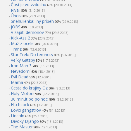
Čosi je vo vzduchu
-
60%
[20.10.2013]
Rivali
-
80%
[3.10.2013]
Únos
-
80%
[29.9.2013]
Snehulienka: Iný príbeh
-
90%
[29.9.2013]
jOBS
-
40%
[5.9.2013]
V zajatí démonov
-
70%
[29.8.2013]
Kick-Ass 2
-
30%
[23.8.2013]
Muž z ocele
-
70%
[20.6.2013]
Tranz
-
60%
[13.6.2013]
Star Trek: Do temnoty
-
80%
[5.6.2013]
Veľký Gatsby
-
80%
[17.5.2013]
Iron Man 3
-
70%
[3.5.2013]
Nevedomí
-
60%
[18.4.2013]
Evil Dead
-
50%
[12.4.2013]
Mama
-
40%
[22.3.2013]
Cesta do krajiny Oz
-
60%
[8.3.2013]
Holy Motors
-
90%
[22.2.2013]
30 minút po polnoci
-
80%
[21.2.2013]
Hitchcock
-
60%
[7.2.2013]
Lovci gangstrov
-
40%
[31.1.2013]
Lincoln
-
60%
[25.1.2013]
Divoký Django
-
80%
[18.1.2013]
The Master
-
90%
[12.1.2013]