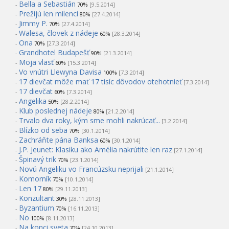
Bella a Sebastián
-
70%
[9.5.2014]
Prežijú len milenci
-
80%
[27.4.2014]
Jimmy P.
-
70%
[27.4.2014]
Walesa, človek z nádeje
-
60%
[28.3.2014]
Ona
-
70%
[27.3.2014]
Grandhotel Budapešť
-
90%
[21.3.2014]
Moja vlasť
-
60%
[15.3.2014]
Vo vnútri Llewyna Davisa
-
100%
[7.3.2014]
17 dievčat môže mať 17 tisíc dôvodov otehotnieť
-
[7.3.2014]
17 dievčat
-
60%
[7.3.2014]
Angelika
-
50%
[28.2.2014]
Klub poslednej nádeje
-
80%
[21.2.2014]
Trvalo dva roky, kým sme mohli nakrúcať...
-
[3.2.2014]
Blízko od seba
-
70%
[30.1.2014]
Zachráňte pána Banksa
-
60%
[30.1.2014]
J.P. Jeunet: Klasiku ako Amélia nakrútite len raz
-
[27.1.2014]
Špinavý trik
-
70%
[23.1.2014]
Novú Angeliku vo Francúzsku neprijali
-
[21.1.2014]
Komorník
-
70%
[10.1.2014]
Len 17
-
80%
[29.11.2013]
Konzultant
-
30%
[28.11.2013]
Byzantium
-
70%
[16.11.2013]
No
-
100%
[8.11.2013]
Na konci sveta
-
70%
[24.10.2013]