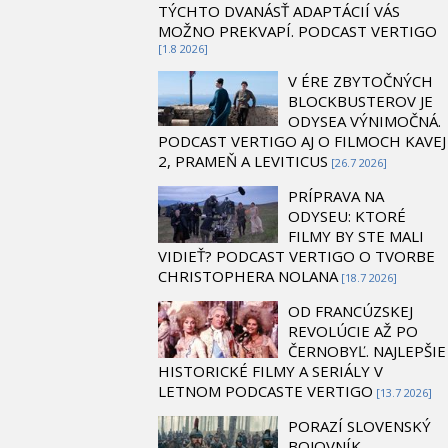
TÝCHTO DVANÁSŤ ADAPTÁCIÍ VÁS
MOŽNO PREKVAPÍ. PODCAST VERTIGO
[1.8 2026]
V ÉRE ZBYTOČNÝCH
BLOCKBUSTEROV JE
ODYSEA VÝNIMOČNÁ.
PODCAST VERTIGO AJ O FILMOCH KAVEJ
2, PRAMEŇ A LEVITICUS
[26.7 2026]
PRÍPRAVA NA
ODYSEU: KTORÉ
FILMY BY STE MALI
VIDIEŤ? PODCAST VERTIGO O TVORBE
CHRISTOPHERA NOLANA
[18.7 2026]
OD FRANCÚZSKEJ
REVOLÚCIE AŽ PO
ČERNOBYĽ. NAJLEPŠIE
HISTORICKÉ FILMY A SERIÁLY V
LETNOM PODCASTE VERTIGO
[13.7 2026]
PORAZÍ SLOVENSKÝ
BOJOVNÍK