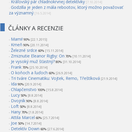
Kráľovský pár chladnokrvnej detektívky
-
[7.10.2014]
Godzilla je jeden z mála rebootov, ktorý možno považovať
-
za významný
[16.5.2014]
ČLÁNKY A RECENZIE
Mami!
-
90%
[22.1.2015]
Kmeň
-
90%
[20.11.2014]
Železné srdce
-
60%
[15.11.2014]
Zmiznutie Eleanor Rigby: On
-
70%
[10.11.2014]
Je vysoký muž šťastný?
-
80%
[31.10.2014]
Frank
-
70%
[25.10.2014]
O koňoch a ľuďoch
-
60%
[26.9.2014]
Tri tváre Cinematiku: Vojtek, Remo, Třeštíková
-
[21.9.2014]
Ida
-
90%
[20.9.2014]
Chlapčenstvo
-
100%
[15.8.2014]
Lucy
-
50%
[8.8.2014]
Dvojník
-
90%
[8.8.2014]
Loft
-
50%
[8.8.2014]
Hany
-
70%
[1.8.2014]
Attila Marcel
-
60%
[25.7.2014]
Joe
-
50%
[14.7.2014]
Detektív Down
-
60%
[27.6.2014]