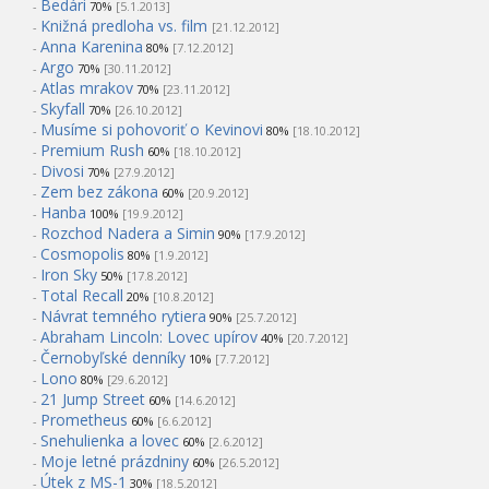
Bedári
-
70%
[5.1.2013]
Knižná predloha vs. film
-
[21.12.2012]
Anna Karenina
-
80%
[7.12.2012]
Argo
-
70%
[30.11.2012]
Atlas mrakov
-
70%
[23.11.2012]
Skyfall
-
70%
[26.10.2012]
Musíme si pohovoriť o Kevinovi
-
80%
[18.10.2012]
Premium Rush
-
60%
[18.10.2012]
Divosi
-
70%
[27.9.2012]
Zem bez zákona
-
60%
[20.9.2012]
Hanba
-
100%
[19.9.2012]
Rozchod Nadera a Simin
-
90%
[17.9.2012]
Cosmopolis
-
80%
[1.9.2012]
Iron Sky
-
50%
[17.8.2012]
Total Recall
-
20%
[10.8.2012]
Návrat temného rytiera
-
90%
[25.7.2012]
Abraham Lincoln: Lovec upírov
-
40%
[20.7.2012]
Černobyľské denníky
-
10%
[7.7.2012]
Lono
-
80%
[29.6.2012]
21 Jump Street
-
60%
[14.6.2012]
Prometheus
-
60%
[6.6.2012]
Snehulienka a lovec
-
60%
[2.6.2012]
Moje letné prázdniny
-
60%
[26.5.2012]
Útek z MS-1
-
30%
[18.5.2012]