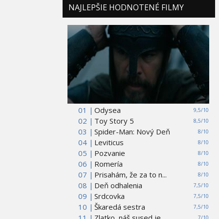
NAJLEPŠIE HODNOTENÉ FILMY
01 |
Odysea
9,5/10
02 |
Toy Story 5
8,5/10
03 |
Spider-Man: Nový Deň
8/10
04 |
Leviticus
8/10
05 |
Pozvanie
8/10
06 |
Romería
8/10
07 |
Prisahám, že za to n...
8/10
08 |
Deň odhalenia
7,5/10
09 |
Srdcovka
7,5/10
10 |
Škaredá sestra
7,5/10
11 |
Zlatko, náš sused je...
7/10