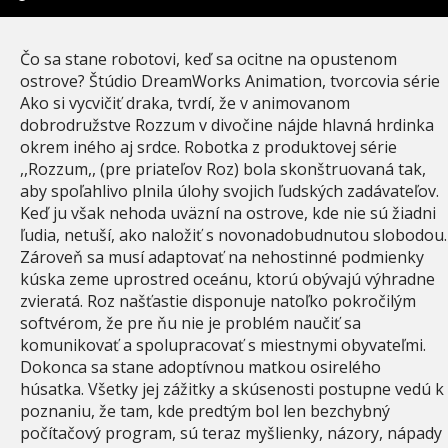
Čo sa stane robotovi, keď sa ocitne na opustenom
ostrove? Štúdio DreamWorks Animation, tvorcovia série
Ako si vycvičiť draka, tvrdí, že v animovanom
dobrodružstve Rozzum v divočine nájde hlavná hrdinka
okrem iného aj srdce. Robotka z produktovej série
,,Rozzum,, (pre priateľov Roz) bola skonštruovaná tak,
aby spoľahlivo plnila úlohy svojich ľudských zadávateľov.
Keď ju však nehoda uväzní na ostrove, kde nie sú žiadni
ľudia, netuší, ako naložiť s novonadobudnutou slobodou.
Zároveň sa musí adaptovať na nehostinné podmienky
kúska zeme uprostred oceánu, ktorú obývajú výhradne
zvieratá. Roz našťastie disponuje natoľko pokročilým
softvérom, že pre ňu nie je problém naučiť sa
komunikovať a spolupracovať s miestnymi obyvateľmi.
Dokonca sa stane adoptívnou matkou osirelého
húsatka. Všetky jej zážitky a skúsenosti postupne vedú k
poznaniu, že tam, kde predtým bol len bezchybný
počítačový program, sú teraz myšlienky, názory, nápady