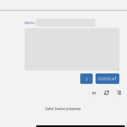
Meno:
:)
ODOSLAŤ
01
Zatiaľ žiadne príspevky