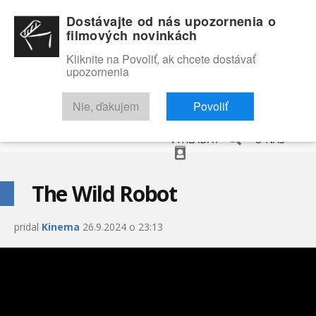
Dostávajte od nás upozornenia o
filmových novinkách
Kliknite na Povoliť, ak chcete dostávať
upozornenia
NOVINKY
RECENZIE
TRAILERY
FILMOVÁ DATABÁZA
Nie, ďakujem
Povoliť
VYHĽADAŤ
O NÁS
The Wild Robot
pridal
Kinema
26.9.2024 o 23:13