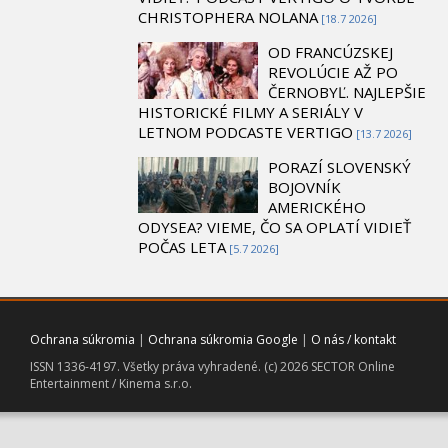
CHRISTOPHERA NOLANA
[18.7 2026]
OD FRANCÚZSKEJ
REVOLÚCIE AŽ PO
ČERNOBYĽ. NAJLEPŠIE
HISTORICKÉ FILMY A SERIÁLY V
LETNOM PODCASTE VERTIGO
[13.7 2026]
PORAZÍ SLOVENSKÝ
BOJOVNÍK
AMERICKÉHO
ODYSEA? VIEME, ČO SA OPLATÍ VIDIEŤ
POČAS LETA
[5.7 2026]
Ochrana súkromia
|
Ochrana súkromia Google
|
O nás / kontakt
ISSN 1336-4197. Všetky práva vyhradené. (c) 2026 SECTOR Online
Entertainment / Kinema s.r.o.