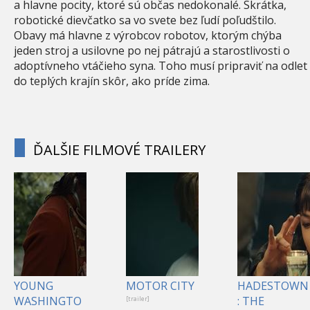
a hlavne pocity, ktoré sú občas nedokonalé. Skrátka,
robotické dievčatko sa vo svete bez ľudí poľudštilo.
Obavy má hlavne z výrobcov robotov, ktorým chýba
jeden stroj a usilovne po nej pátrajú a starostlivosti o
adoptívneho vtáčieho syna. Toho musí pripraviť na odlet
do teplých krajín skôr, ako príde zima.
ĎALŠIE FILMOVÉ TRAILERY
YOUNG
MOTOR CITY
HADESTOWN
WASHINGTO
: THE
[trailer]