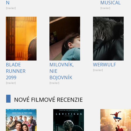
N
MUSICAL
[trailer]
[trailer]
BLADE
MILOVNÍK,
WERWULF
RUNNER
NIE
[trailer]
2099
BOJOVNÍK
[trailer]
[trailer]
NOVÉ FILMOVÉ RECENZIE