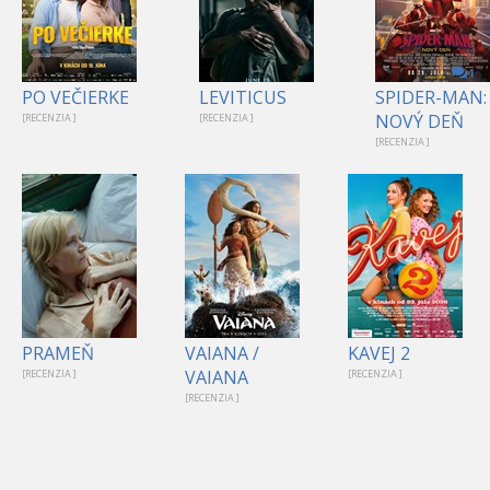
1
PO VEČIERKE
LEVITICUS
SPIDER-MAN:
NOVÝ DEŇ
[RECENZIA ]
[RECENZIA ]
[RECENZIA ]
PRAMEŇ
VAIANA /
KAVEJ 2
VAIANA
[RECENZIA ]
[RECENZIA ]
[RECENZIA ]