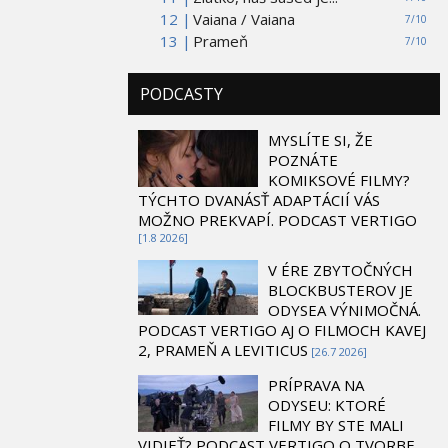
12 |
Vaiana / Vaiana
7/10
13 |
Prameň
7/10
PODCASTY
MYSLÍTE SI, ŽE
POZNÁTE
KOMIKSOVÉ FILMY?
TÝCHTO DVANÁSŤ ADAPTÁCIÍ VÁS
MOŽNO PREKVAPÍ. PODCAST VERTIGO
[1.8 2026]
V ÉRE ZBYTOČNÝCH
BLOCKBUSTEROV JE
ODYSEA VÝNIMOČNÁ.
PODCAST VERTIGO AJ O FILMOCH KAVEJ
2, PRAMEŇ A LEVITICUS
[26.7 2026]
PRÍPRAVA NA
ODYSEU: KTORÉ
FILMY BY STE MALI
VIDIEŤ? PODCAST VERTIGO O TVORBE