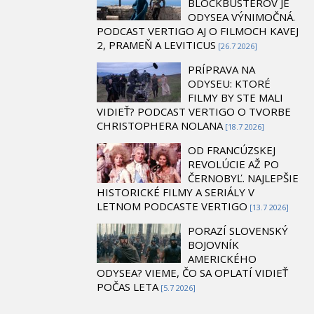
BLOCKBUSTEROV JE
ODYSEA VÝNIMOČNÁ.
PODCAST VERTIGO AJ O FILMOCH KAVEJ
2, PRAMEŇ A LEVITICUS
[26.7 2026]
PRÍPRAVA NA
ODYSEU: KTORÉ
FILMY BY STE MALI
VIDIEŤ? PODCAST VERTIGO O TVORBE
CHRISTOPHERA NOLANA
[18.7 2026]
OD FRANCÚZSKEJ
REVOLÚCIE AŽ PO
ČERNOBYĽ. NAJLEPŠIE
HISTORICKÉ FILMY A SERIÁLY V
LETNOM PODCASTE VERTIGO
[13.7 2026]
PORAZÍ SLOVENSKÝ
BOJOVNÍK
AMERICKÉHO
ODYSEA? VIEME, ČO SA OPLATÍ VIDIEŤ
POČAS LETA
[5.7 2026]