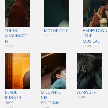
YOUNG
MOTOR CITY
HADESTOWN
WASHINGTO
: THE
[trailer]
N
MUSICAL
[trailer]
[trailer]
BLADE
MILOVNÍK,
WERWULF
RUNNER
NIE
[trailer]
2099
BOJOVNÍK
[trailer]
[trailer]