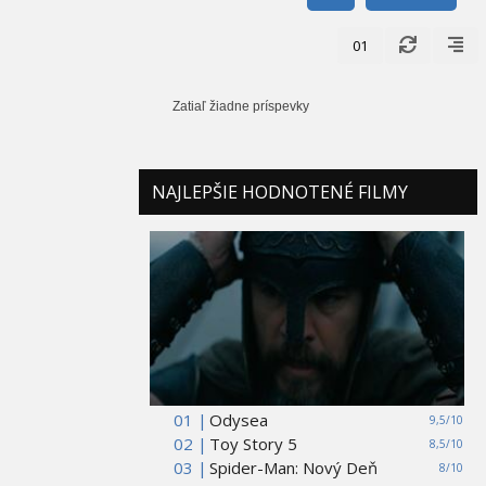
01
Zatiaľ žiadne príspevky
NAJLEPŠIE HODNOTENÉ FILMY
01 |
Odysea
9,5/10
02 |
Toy Story 5
8,5/10
03 |
Spider-Man: Nový Deň
8/10