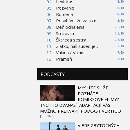
04 |
Leviticus
8/10
05 |
Pozvanie
8/10
06 |
Romería
8/10
07 |
Prisahám, že za to n...
8/10
08 |
Deň odhalenia
7,5/10
09 |
Srdcovka
7,5/10
10 |
Škaredá sestra
7,5/10
11 |
Zlatko, náš sused je...
7/10
12 |
Vaiana / Vaiana
7/10
13 |
Prameň
7/10
PODCASTY
MYSLÍTE SI, ŽE
POZNÁTE
KOMIKSOVÉ FILMY?
TÝCHTO DVANÁSŤ ADAPTÁCIÍ VÁS
MOŽNO PREKVAPÍ. PODCAST VERTIGO
[1.8 2026]
V ÉRE ZBYTOČNÝCH