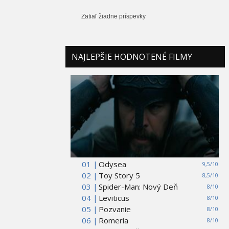
Zatiaľ žiadne príspevky
NAJLEPŠIE HODNOTENÉ FILMY
01 |
Odysea
9,5/10
02 |
Toy Story 5
8,5/10
03 |
Spider-Man: Nový Deň
8/10
04 |
Leviticus
8/10
05 |
Pozvanie
8/10
06 |
Romería
8/10