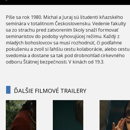
Píše sa rok 1980. Michal a Juraj sú študenti kňazského
seminára v totalitnom Československu. Vedenie fakulty
sa zo strachu pred zatvorením školy snaží formovať
seminaristov do podoby vyhovujúcej režimu. Každý z
mladých bohoslovcov sa musí rozhodnúť, či podľahne
pokušeniu a zvolí si ľahšiu cestu kolaborácie, alebo cestu
svedomia a dostane sa tak pod drobnohľad cirkevného
odboru Štátnej bezpečnosti. V kinách od 19.3.
ĎALŠIE FILMOVÉ TRAILERY