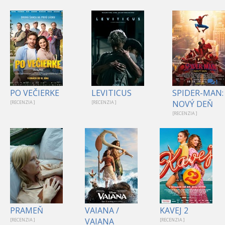
1
PO VEČIERKE
LEVITICUS
SPIDER-MAN:
NOVÝ DEŇ
[RECENZIA ]
[RECENZIA ]
[RECENZIA ]
PRAMEŇ
VAIANA /
KAVEJ 2
VAIANA
[RECENZIA ]
[RECENZIA ]