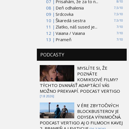
07 |
Prisahám, že za to n...
8/10
08 |
Deň odhalenia
7,5/10
09 |
Srdcovka
7,5/10
10 |
Škaredá sestra
7,5/10
11 |
Zlatko, náš sused je...
7/10
12 |
Vaiana / Vaiana
7/10
13 |
Prameň
7/10
PODCASTY
MYSLÍTE SI, ŽE
POZNÁTE
KOMIKSOVÉ FILMY?
TÝCHTO DVANÁSŤ ADAPTÁCIÍ VÁS
MOŽNO PREKVAPÍ. PODCAST VERTIGO
[1.8 2026]
V ÉRE ZBYTOČNÝCH
BLOCKBUSTEROV JE
ODYSEA VÝNIMOČNÁ.
PODCAST VERTIGO AJ O FILMOCH KAVEJ
2, PRAMEŇ A LEVITICUS
[26.7 2026]