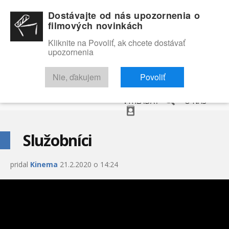
Dostávajte od nás upozornenia o
filmových novinkách
Kliknite na Povoliť, ak chcete dostávať
upozornenia
NOVINKY
RECENZIE
TRAILERY
FILMOVÁ DATABÁZA
Nie, ďakujem
Povoliť
VYHĽADAŤ
O NÁS
Služobníci
pridal
Kinema
21.2.2020 o 14:24