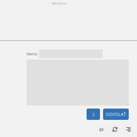
[RECENZIA ]
Meno:
:)
ODOSLAŤ
01