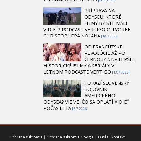
PRÍPRAVA NA
ODYSEU: KTORÉ
FILMY BY STE MALI
VIDIEŤ? PODCAST VERTIGO O TVORBE
CHRISTOPHERA NOLANA
[18.7 2026]
OD FRANCÚZSKEJ
REVOLÚCIE AŽ PO
ČERNOBYĽ. NAJLEPŠIE
HISTORICKÉ FILMY A SERIÁLY V
LETNOM PODCASTE VERTIGO
[13.7 2026]
PORAZÍ SLOVENSKÝ
BOJOVNÍK
AMERICKÉHO
ODYSEA? VIEME, ČO SA OPLATÍ VIDIEŤ
POČAS LETA
[5.7 2026]
Ochrana súkromia
|
Ochrana súkromia Google
|
O nás / kontakt