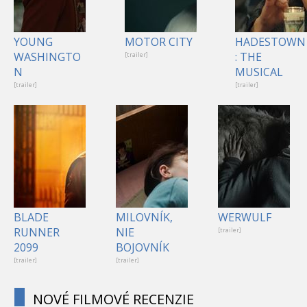
YOUNG
MOTOR CITY
HADESTOWN
WASHINGTO
: THE
[trailer]
N
MUSICAL
[trailer]
[trailer]
BLADE
MILOVNÍK,
WERWULF
RUNNER
NIE
[trailer]
2099
BOJOVNÍK
[trailer]
[trailer]
NOVÉ FILMOVÉ RECENZIE