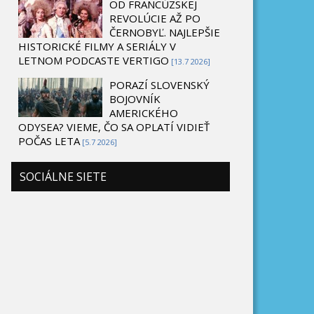
OD FRANCÚZSKEJ
REVOLÚCIE AŽ PO
ČERNOBYĽ. NAJLEPŠIE
HISTORICKÉ FILMY A SERIÁLY V
LETNOM PODCASTE VERTIGO
[13.7 2026]
PORAZÍ SLOVENSKÝ
BOJOVNÍK
AMERICKÉHO
ODYSEA? VIEME, ČO SA OPLATÍ VIDIEŤ
POČAS LETA
[5.7 2026]
SOCIÁLNE SIETE