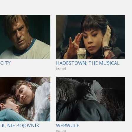
CITY
HADESTOWN: THE MUSICAL
[trailer]
K, NIE BOJOVNÍK
WERWULF
[trailer]