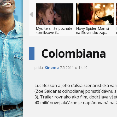
Myslíte si, že poznáte
Nový Spider-Man si
komiksové fi...
na Slovensku zap...
Colombiana
pridal
Kinema
7.5.2011 o 14:40
Luc Besson a jeho ďalšia scenáristická vari
(Zoe Saldana) odhodlanej pomstiť dávnu sm
3). Trailer rovnako ako film, dodržiava vš
40 miliónovej akčárne je naplánovaná na 