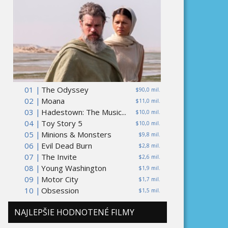
01 |
The Odyssey
$90,0 mil.
02 |
Moana
$11,0 mil.
03 |
Hadestown: The Music...
$10,0 mil.
04 |
Toy Story 5
$10,0 mil.
05 |
Minions & Monsters
$9,8 mil.
06 |
Evil Dead Burn
$2,8 mil.
07 |
The Invite
$2,6 mil.
08 |
Young Washington
$1,9 mil.
09 |
Motor City
$1,7 mil.
10 |
Obsession
$1,5 mil.
NAJLEPŠIE HODNOTENÉ FILMY