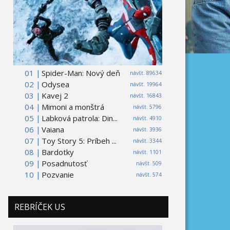
01 |
Spider-Man: Nový deň
návšt. 89634
02 |
Odysea
návšt. 19964
03 |
Kavej 2
návšt. 16843
04 |
Mimoni a monštrá
návšt. 5796
05 |
Labková patrola: Din...
návšt. 4910
06 |
Vaiana
návšt. 3936
07 |
Toy Story 5: Príbeh ...
návšt. 3344
08 |
Bardotky
návšt. 1101
09 |
Posadnutosť
návšt. 509
10 |
Pozvanie
návšt. 574
REBRÍČEK US