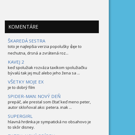
KOMENTÁRE
ŠKAREDÁ SESTRA
toto je najlepšia verzia popolušky 👍je to
nechutna, drsná a zvrátená roz...
KAVEJ 2
keď spolužiak rozváza taxíkom spolužiačku
bývalú tak jej muž alebo jeho žena sa ...
VŠETKY MOJE EX
je to dobrý film
SPIDER-MAN: NOVÝ DEŇ
prepáč, ale prestal som čítať keď meno peter,
autor skloňoval ako: petera. inak ...
SUPERGIRL
hlavná hrdinka je sympatická no obsahovo je
to skôr disney.