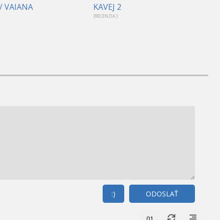
/ VAIANA
KAVEJ 2
[RECENZIA ]
:)
ODOSLAŤ
01