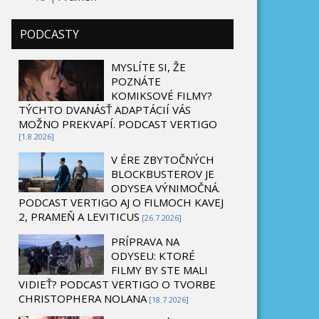
PODCASTY
MYSLÍTE SI, ŽE
POZNÁTE
KOMIKSOVÉ FILMY?
TÝCHTO DVANÁSŤ ADAPTÁCIÍ VÁS
MOŽNO PREKVAPÍ. PODCAST VERTIGO
[1.8 2026]
V ÉRE ZBYTOČNÝCH
BLOCKBUSTEROV JE
ODYSEA VÝNIMOČNÁ.
PODCAST VERTIGO AJ O FILMOCH KAVEJ
2, PRAMEŇ A LEVITICUS
[26.7 2026]
PRÍPRAVA NA
ODYSEU: KTORÉ
FILMY BY STE MALI
VIDIEŤ? PODCAST VERTIGO O TVORBE
CHRISTOPHERA NOLANA
[18.7 2026]