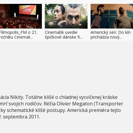
Filmopolis_FM o 21.
Cinematik uvedie
Americký sen: Do kín
ročníku Cinemat...
špičkové dánske fi...
prichádza nový...
ácia Nikity. Totálne klišé o chladnej vycvičenej kráske
rť svojich rodičov. Réžia Olivier Megaton (Transporter
etky schematické klišé postupy. Americká premiéra tejto
2. septembra 2011.