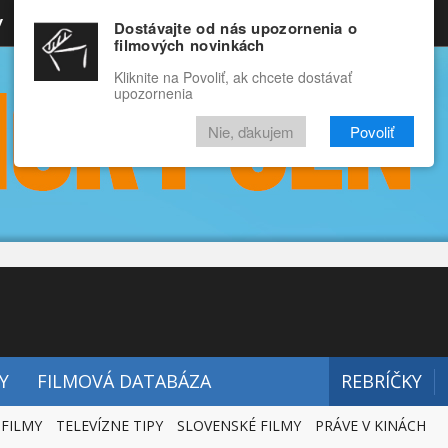
y
Rozprávky
Funny
Docu
Dostávajte od nás upozornenia o
filmových novinkách
RECENZIE
VIDEÁ
FILMY
Kliknite na Povoliť, ak chcete dostávať
upozornenia
Nie, ďakujem
Povoliť
Y
FILMOVÁ DATABÁZA
REBRÍČKY
 FILMY
TELEVÍZNE TIPY
SLOVENSKÉ FILMY
PRÁVE V KINÁCH