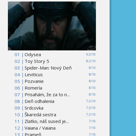
01 |
Odysea
9,5/10
02 |
Toy Story 5
8,5/10
03 |
Spider-Man: Nový Deň
8/10
04 |
Leviticus
8/10
05 |
Pozvanie
8/10
06 |
Romería
8/10
07 |
Prisahám, že za to n...
8/10
08 |
Deň odhalenia
7,5/10
09 |
Srdcovka
7,5/10
10 |
Škaredá sestra
7,5/10
11 |
Zlatko, náš sused je...
7/10
12 |
Vaiana / Vaiana
7/10
13 |
Prameň
7/10