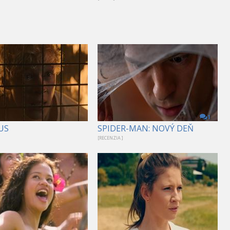
1
US
SPIDER-MAN: NOVÝ DEŇ
[RECENZIA ]