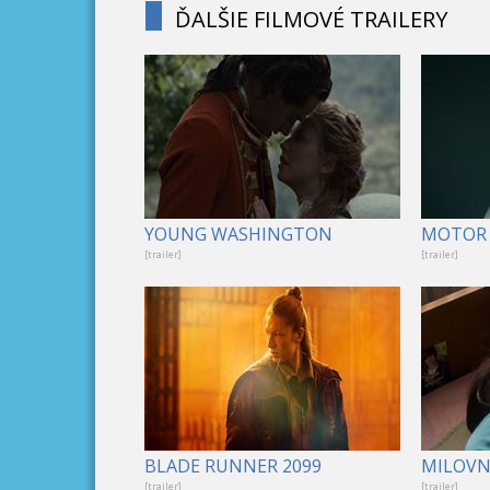
ĎALŠIE FILMOVÉ TRAILERY
YOUNG WASHINGTON
MOTOR 
[trailer]
[trailer]
BLADE RUNNER 2099
MILOVNÍ
[trailer]
[trailer]