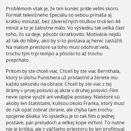
Problémom však je, že ten koniec príde veľmi skoro.
Formát televízneho špeciálu so sebou prináša aj
krátku minutáž, bez záverečných titulkov trvá len 44
minút a to je žalostne málo. Vo výsledku tak veľká časť
toho, čo sa deje, pôsobí skratkovito. Motivácie nejdú
až tak do hĺbky, ako by si to postava aj herec zaslúžili.
Na malom priestore sa toho musí odohrať veľa,
trochu tým trpí tempo a pôsobí to až trochu
prepchato.
Pritom by ste chceli viac. Chceli by ste viac Bernthala,
ktorý si úlohu Punishera už privlastnil a žeriete mu
každú sekundu na obraze. Chceli by ste viac z tej
drámy v prvej polovici aj akcie v druhej polovici. Film
nevie úplne využiť ani vedľajšie postavy. Niektoré sú
akoby len štatistami, kulisou okolo Franka, ktorý musí
do rúk opäť zobrať zbrane, ale chýba tam trochu
spojenie diváka. Vo výsledku je to tak film o jednej
postave, pár preludoch a veľkej kope mŕtvol. To nutne
nie je kritika, ale z väčšieho priestoru by len profitoval.