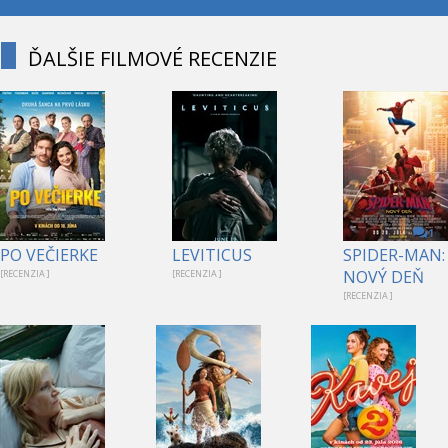
ĎALŠIE FILMOVÉ RECENZIE
1
PO VEČIERKE
LEVITICUS
SPIDER-MAN:
NOVÝ DEŇ
[RECENZIA ]
[RECENZIA ]
[RECENZIA ]