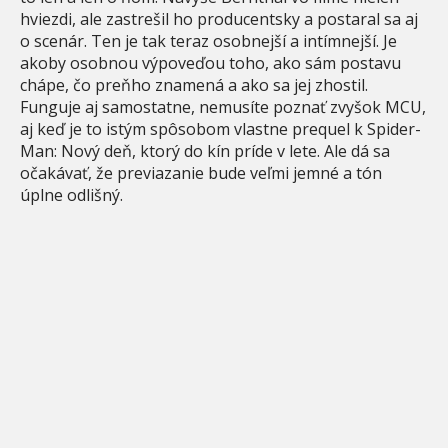
hviezdi, ale zastrešil ho producentsky a postaral sa aj
o scenár. Ten je tak teraz osobnejší a intímnejší. Je
akoby osobnou výpoveďou toho, ako sám postavu
chápe, čo preňho znamená a ako sa jej zhostil.
Funguje aj samostatne, nemusíte poznať zvyšok MCU,
aj keď je to istým spôsobom vlastne prequel k Spider-
Man: Nový deň, ktorý do kín príde v lete. Ale dá sa
očakávať, že previazanie bude veľmi jemné a tón
úplne odlišný.