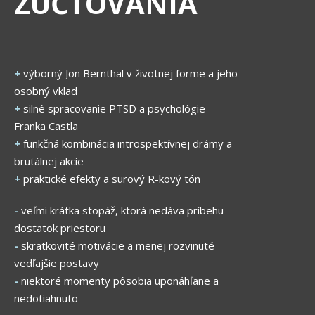
ZÚČTOVANIA
+
výborný Jon Bernthal v životnej forme a jeho
osobný vklad
+
silné spracovanie PTSD a psychológie
Franka Castla
+
funkčná kombinácia introspektívnej drámy a
brutálnej akcie
+
praktické efekty a surový R-kový tón
-
veľmi krátka stopáž, ktorá nedáva príbehu
dostatok priestoru
-
skratkovité motivácie a menej rozvinuté
vedľajšie postavy
-
niektoré momenty pôsobia uponáhľane a
nedotiahnuto