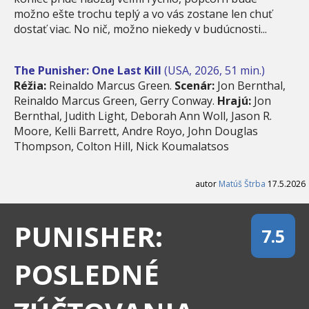
možno ešte trochu teplý a vo vás zostane len chuť
dostať viac. No nič, možno niekedy v budúcnosti...
The Punisher: One Last Kill
(USA, 2026, 51 min.)
Réžia:
Reinaldo Marcus Green.
Scenár:
Jon Bernthal,
Reinaldo Marcus Green, Gerry Conway.
Hrajú:
Jon
Bernthal, Judith Light, Deborah Ann Woll, Jason R.
Moore, Kelli Barrett, Andre Royo, John Douglas
Thompson, Colton Hill, Nick Koumalatsos
autor
Matúš Štrba
17.5.2026
PUNISHER:
7.5
POSLEDNÉ