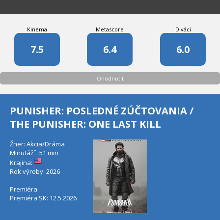
Kinema
Metascore
Diváci
7.5
6.4
6.0
Ohodnotiť
PUNISHER: POSLEDNÉ ZÚČTOVANIA /
THE PUNISHER: ONE LAST KILL
Žner: Akcia/Dráma
Minutáž˝: 51 min
Krajina:
Rok výroby: 2026
Premiéra:
Premiéra SK: 12.5.2026