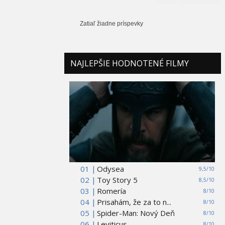
Zatiaľ žiadne príspevky
NAJLEPŠIE HODNOTENÉ FILMY
01 |
Odysea
9,5/10
02 |
Toy Story 5
8,5/10
03 |
Romería
8/10
04 |
Prisahám, že za to n...
8/10
05 |
Spider-Man: Nový Deň
8/10
06 |
Leviticus
8/10