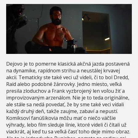
Dejovo je to pomerne klasická akčná jazda postavená
na dynamike, rapídnom strihu a neustálej krvavej
akcii. Tematicky ste také veci už videli, či to bol Dredd,
Raid alebo podobné žánrovky. Jedno miesto, veľká
presila zloduchov a Frank vyzbrojený len voľou žiť a
improvizovaným arzenálom. Nie je to teda originálne,
ale stále sa nedá povedať, že by sme také veci vídali
každý druhý deň, takže zaujme, zabaví a nepustí.
Komiksoví fanúšikovia môžu mať o niečo väčšie
výhrady, lebo film sleduje línie, ktoré videli či čítali už
viackrát, aj keď tu sa veľká časť toho deje mimo obraz.