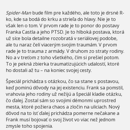
Spider-Man
bude film pre každého, ale toto je drsné R-
ko, kde sa bodá do krku a strieľa do hlavy. Nie je to
však len o tom. V prvom rade je to ponor do postavy
Franka Castla a jeho PTSD. Je to hlboká postava, ktorá
už síce bola detailne rozobratá v seriálovej podobe,
ale tu naraz čelí viacerým svojim traumám. V prvom
rade je to trauma z armády. V druhom zo straty rodiny.
No a v treťom z toho všetkého, čím si prešiel potom.
To je pekná zbierka traumatizujúcich udalostí, ktoré
ho dostali až tu – na koniec svojej cesty.
Špeciál prichádza s otázkou, čo sa stane s postavou,
keď pominú dôvody na jej existenciu. Frank sa pomstil,
vrahovia jeho rodiny už nežijú a špeciál kladie otázku,
čo ďalej. Zostal sám so svojimi démonmi uprostred
mesta, ktoré požiera chaos a zločin na uliciach. Nový
dôvod na to ísť ďalej prichádza pomerne nečakane a
Frank musí bojovať o svoj život vo viac než jednom
zmysle toho spojenia.