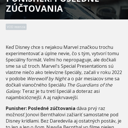
ZÚČTOVANIA
VOD recenzia
Keď Disney chce s nejakou Marvel značkou trochu
experimentovať a úplne nevie, čo s tým, vytvorí tomu
špeciálny formát. Veľmi ho nepropaguje, ale dočkali
sme sa už troch. Marvel's Special Presentations sú
vlastne niečo ako televízne špeciály, začali v roku 2022
v podobe
Werewolf by Night
a o pár mesiacov sme sa
dočkali vianočného špeciálu
The Guardians of the
Galaxy
. Teraz je tu tretí špeciál a doteraz asi
najambicióznejší. A aj najkrvavejší.
Punisher: Posledné zúčtovania
dáva prvý raz
možnosť Jonovi Bernthalovi zažiariť samostatne pod
Disney krídlami. Bez Daredevila aj ostatných postáv, je
to len a len o ňom. Navyše Bernthal vo filme nielen