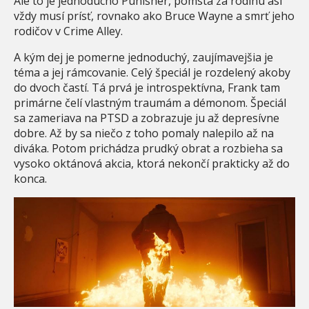
Ale to je jednoducho Punisher, pomsta za rodinu asi
vždy musí prísť, rovnako ako Bruce Wayne a smrť jeho
rodičov v Crime Alley.
A kým dej je pomerne jednoduchý, zaujímavejšia je
téma a jej rámcovanie. Celý špeciál je rozdelený akoby
do dvoch častí. Tá prvá je introspektívna, Frank tam
primárne čelí vlastným traumám a démonom. Špeciál
sa zameriava na PTSD a zobrazuje ju až depresívne
dobre. Až by sa niečo z toho pomaly nalepilo až na
diváka. Potom prichádza prudký obrat a rozbieha sa
vysoko oktánová akcia, ktorá nekončí prakticky až do
konca.