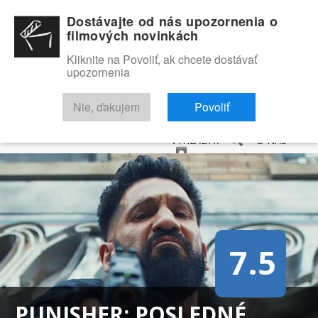
Dostávajte od nás upozornenia o
filmových novinkách
Kliknite na Povoliť, ak chcete dostávať
upozornenia
NOVINKY
RECENZIE
TRAILERY
FILMOVÁ DATABÁZA
Nie, ďakujem
Povoliť
VYHĽADAŤ
O NÁS
7.5
PUNISHER: POSLEDNÉ