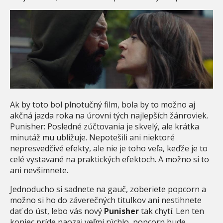
Ak by toto bol plnotučný film, bola by to možno aj
akčná jazda roka na úrovni tých najlepších žánroviek.
Punisher: Posledné zúčtovania je skvelý, ale krátka
minutáž mu ubližuje. Nepotešili ani niektoré
nepresvedčivé efekty, ale nie je toho veľa, keďže je to
celé vystavané na praktických efektoch. A možno si to
ani nevšimnete.
Jednoducho si sadnete na gauč, zoberiete popcorn a
možno si ho do záverečných titulkov ani nestihnete
dať do úst, lebo vás nový
Punisher
tak chytí. Len ten
koniec príde naozaj veľmi rýchlo, popcorn bude