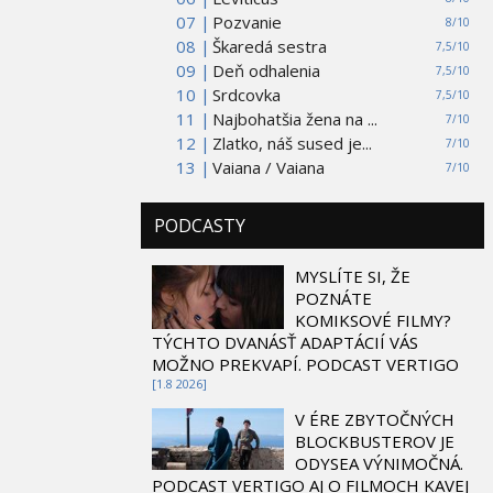
07 |
Pozvanie
8/10
08 |
Škaredá sestra
7,5/10
09 |
Deň odhalenia
7,5/10
10 |
Srdcovka
7,5/10
11 |
Najbohatšia žena na ...
7/10
12 |
Zlatko, náš sused je...
7/10
13 |
Vaiana / Vaiana
7/10
PODCASTY
MYSLÍTE SI, ŽE
POZNÁTE
KOMIKSOVÉ FILMY?
TÝCHTO DVANÁSŤ ADAPTÁCIÍ VÁS
MOŽNO PREKVAPÍ. PODCAST VERTIGO
[1.8 2026]
V ÉRE ZBYTOČNÝCH
BLOCKBUSTEROV JE
ODYSEA VÝNIMOČNÁ.
PODCAST VERTIGO AJ O FILMOCH KAVEJ