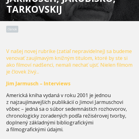
TARKOVSKIJ
článok
V našej novej rubrike (zatiaľ nepravidelnej) sa budeme
venovať zaujímavým knižným titulom, ktoré by ste si
ako filmoví nadšenci, nemali nechať ujsť. Nielen filmom
je človek živý...
Jim Jarmusch – Interviews
Americká kniha vydaná v roku 2001 je jednou
z najzaujímavejších publikácií o Jimovi Jarmuschovi
vôbec – jedná sa o súbor sedemnástich rozhovorov,
chronologicky zoradených podľa režisérovej tvorby,
doplnený základnými bibliografickými
a filmografickými údajmi.