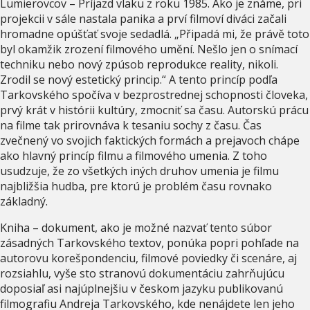
Lumierovcov – Príjazd vlaku z roku 1985. Ako je známe, pri
projekcii v sále nastala panika a prví filmoví diváci začali
hromadne opúšťať svoje sedadlá. „Připadá mi, že právě toto
byl okamžik zrození filmového umění. Nešlo jen o snímací
techniku nebo nový zpúsob reprodukce reality, nikoli.
Zrodil se nový estetický princip.“ A tento princíp podľa
Tarkovského spočíva v bezprostrednej schopnosti človeka,
prvý krát v histórii kultúry, zmocniť sa času. Autorskú prácu
na filme tak prirovnáva k tesaniu sochy z času. Čas
zvečnený vo svojich faktických formách a prejavoch chápe
ako hlavný princíp filmu a filmového umenia. Z toho
usudzuje, že zo všetkých iných druhov umenia je filmu
najbližšia hudba, pre ktorú je problém času rovnako
základný.
Kniha – dokument, ako je možné nazvať tento súbor
zásadných Tarkovského textov, ponúka popri pohľade na
autorovu korešpondenciu, filmové poviedky či scenáre, aj
rozsiahlu, vyše sto stranovú dokumentáciu zahrňujúcu
doposiaľ asi najúplnejšiu v českom jazyku publikovanú
filmografiu Andreja Tarkovského, kde nenájdete len jeho