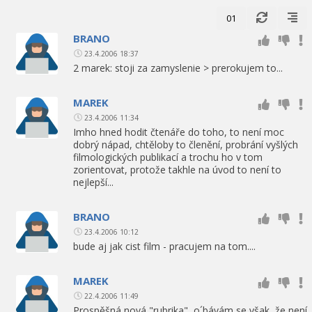
01
BRANO
23.4.2006 18:37
2 marek: stoji za zamyslenie > prerokujem to...
MAREK
23.4.2006 11:34
Imho hned hodit čtenáře do toho, to není moc
dobrý nápad, chtěloby to členění, probrání vyšlých
filmologických publikací a trochu ho v tom
zorientovat, protože takhle na úvod to není to
nejlepší...
BRANO
23.4.2006 10:12
bude aj jak cist film - pracujem na tom....
MAREK
22.4.2006 11:49
Prospěšná nová "rubrika", o´bávám se však, že není