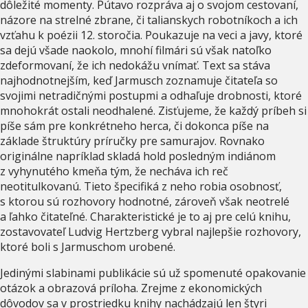
dôležité momenty. Pútavo rozpráva aj o svojom cestovaní,
názore na strelné zbrane, či talianskych robotníkoch a ich
vzťahu k poézii 12. storočia. Poukazuje na veci a javy, ktoré
sa dejú všade naokolo, mnohí filmári sú však natoľko
zdeformovaní, že ich nedokážu vnímať. Text sa stáva
najhodnotnejším, keď Jarmusch zoznamuje čitateľa so
svojimi netradičnými postupmi a odhaľuje drobnosti, ktoré
mnohokrát ostali neodhalené. Zisťujeme, že každý príbeh si
píše sám pre konkrétneho herca, či dokonca píše na
základe štruktúry príručky pre samurajov. Rovnako
originálne napríklad skladá hold posledným indiánom
z vyhynutého kmeňa tým, že necháva ich reč
neotitulkovanú. Tieto špecifiká z neho robia osobnosť,
s ktorou sú rozhovory hodnotné, zároveň však neotrelé
a ľahko čitateľné. Charakteristické je to aj pre celú knihu,
zostavovateľ Ludvig Hertzberg vybral najlepšie rozhovory,
ktoré boli s Jarmuschom urobené.
Jedinými slabinami publikácie sú už spomenuté opakovanie
otázok a obrazová príloha. Zrejme z ekonomických
dôvodov sa v prostriedku knihy nachádzajú len štyri