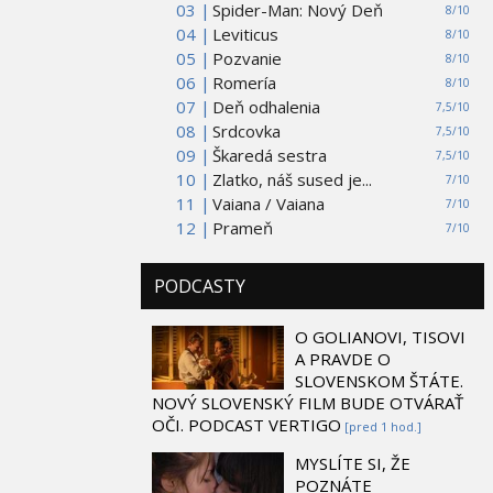
03 |
Spider-Man: Nový Deň
8/10
04 |
Leviticus
8/10
05 |
Pozvanie
8/10
06 |
Romería
8/10
07 |
Deň odhalenia
7,5/10
08 |
Srdcovka
7,5/10
09 |
Škaredá sestra
7,5/10
10 |
Zlatko, náš sused je...
7/10
11 |
Vaiana / Vaiana
7/10
12 |
Prameň
7/10
PODCASTY
O GOLIANOVI, TISOVI
A PRAVDE O
SLOVENSKOM ŠTÁTE.
NOVÝ SLOVENSKÝ FILM BUDE OTVÁRAŤ
OČI. PODCAST VERTIGO
[pred 1 hod.]
MYSLÍTE SI, ŽE
POZNÁTE