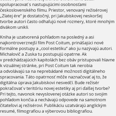
spolupracovať s nastupujúcimi osobnosťami
československého filmu. Priestor, venovaný režisérovej
„Zlatej ére“ je dostatočný, pri Jakubiskovej neskoršej
tvorbe autori často odhaľujú nové rozmery, ktoré mnohým
divákom unikli.
Kniha je uzatvorená pohľadom na posledný a asi
najkontroverznejší film Post Coitum, prinášajúci nové
formálne postupy a „cool estetiku“ ako ju nazývajú autori.
Michalovič a Zuska tu postupujú opatrne. Ak
v predchádzajúcich kapitolách bez obáv pristupovali hlavne
k vizuálnej stránke, pri Post Coitum tak nerobia
a odvolávajú sa na neprebádané možnosti digitálneho
spracovania. Táto opatrnosť môže naznačovať aj to, že
digitálna úprava Jakubiskovi nesvedčí. Bude režisér
pokračovať v teritóriu novej estetiky aj pri ďalšej tvorbe?
Pri tejto, navonok nevyslovenej otázke autori so svojim
pohľadom končia a nechávajú odpovede na samotnom
čitateľovi aj režisérovi. Publikáciu uzatvárajú anglickým
resumé, filmografiou a výberovou bibliografiou.