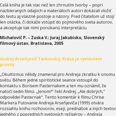
Celá kniha je tak viac než len zhrnutím tvorby – popri
nazbieraných údajoch a materiáloch autori dokázali vložiť
do textu aj vlastné postoje a názory. Pred čitateľom už stojí
len otázka, či dokáže vstúpiť do pojmového sveta autorov,
a akceptuje tak nimi ponúkanú interpretáciu.
Michalovič P. – Zuska V.: Juraj Jakubisko, Slovenský
filmový ústav, Bratislava, 2005
Andrej Arseňjevič Tarkovskij: Krása je symbolem
pravdy
„Okultizmus někdy znamenal pro Andreja zkratku k onomu
světu. Během jedné spiritistické seance vstoupil do
kontaktu s Borisem Pasternakem a ten mu oznámil, že
natočí sedm filmú. „Jenom?“ řekl Andrej. „Ale dobrých,“
odpovědel Pasternak“. Tento komentár k filmu Chrise
Markera Putovanie Andreja Arseňjeviča (1999) otvára
rozsiahlu knihu rozhovorov, esejí, prednášok a iných textov
jedného z popredných svetových režisérov – Andreja