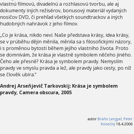
vlastnú filmovú, divadelnú a rozhlasovú tvorbu, ale aj
dokumenty iných režisérov, bonusový materiál vydaných
nosičov DVD, či prehľad všetkých soundtrackov a iných
hudobných nahrávok z jeho filmov.
„Co je krása, nikdo neví. Naše představa krásy, idea krásy,
se v prúběhu dějin měnila, měnila sa s filosofickými názory,
i s proměnou bytosti během jejího vlastního života. Proto
se domnívám, že krása je vlastně symbolem něčeho jiného.
Čeho ale přesně? Krása je symbolem pravdy. Nemyslím
pravdy ve smyslu pravda a lež, ale pravdy jako cesty, po níž
se člověk ubíra.“
Andrej Arseňjevič Tarkovskij: Krása je symbolem
pravdy, Camera obscura, 2005
autor
Braňo Lengyel, Peter
Konečný
18.4.2006