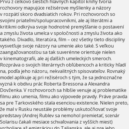
Prvú z celkovo šiestich hlavných kapitol knihy tvoria
rozhovory mapujúce režisérove myšlienky a názory
v rozpätí skoro dvadsiatich rokov. Pri rozhovoroch so
svojimi priateľmi/spolupracovníkmi, ale aj literátmi a
kritikmi odkrýva svoje hodnotné premýšľanie o postavení
a zmyslu života umelca v spoločnosti a zmyslu života ako
takého. Divadlo, literatúra, film – cez všetky tieto disciplíny
vysvetľuje svoje názory na umenie ako také. S veľkou
zaangažovanosťou sa tak suverénne orientuje nielen
v kinematografii, ale aj ďalších umeleckých smeroch.
Rozpráva o svojich literárnych obľúbencoch a kriticky hľadí
na, podľa jeho názoru, nekvalitných spisovateľov. Rovnaký
model aplikuje aj pri režiséroch s tým, že sa jednoznačne
vyzná k obdivu prác Roberta Bressona a Alexandra
Dovženka. V rozhovoroch sa hlbšie venuje aj problematike
filmu ako umenia, filmu ako výpovede pravdy. Práve pravda
sa pre Tarkovského stala esenciou existencie. Nielen preto,
že mal v Rusku neustále problémy uskutočňovať svoje
predstavy (Andrej Rublev sa nemohol premietať, scenár
Solarisu čakali mesiace schvaľovania z vyšších miest)
vrcholiace až emigráciou do Talianska, ale aj pre jeho