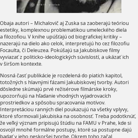
Obaja autori – Michalovič aj Zuska sa zaoberajú teóriou
estetiky, komplexnou problematikou umeleckého diela
a filozofiou. V knihe upúšťajú od biografickej kritiky –
nazerajú na dielo ako celok, interpretujú ho cez filozofiu
Focaulta, či Deleuzea. Pokúšajú sa Jakubiskove filmy
vyviazať z politicko-ideologických súvislostí, a ukázať ich
v širšom kontexte.
Nosná časť publikácie je rozdelená do piatich kapitol,
totožných s hlavnými fázami Jakubiskovej tvorby. Autori
dôsledne skúmajú prvé režisérove filmárske kroky,
upozorňujú na hľadanie vhodných vyjadrovacích
prostriedkov a spôsobu spracovania motívov.
Interpretáciou ranných diel poukazujú na všetky vplyvy,
ktoré sformovali Jakubiska na osobnosť. Treba podotknúť,
že veľký význam pripisujú štúdiu na FAMU v Prahe, kde si
osvojil mnohé formálne postupy, ktoré sa postupne dajú
badať v jeho neskoršej tvorbe. Okrem toho začal