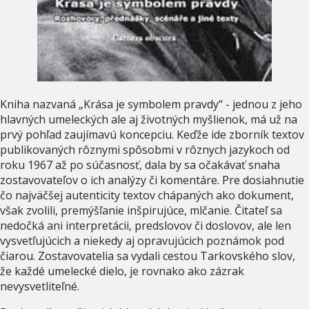
Kniha nazvaná „Krása je symbolem pravdy“ - jednou z jeho
hlavných umeleckých ale aj životných myšlienok, má už na
prvý pohľad zaujímavú koncepciu. Keďže ide zborník textov
publikovaných rôznymi spôsobmi v rôznych jazykoch od
roku 1967 až po súčasnosť, dala by sa očakávať snaha
zostavovateľov o ich analýzy či komentáre. Pre dosiahnutie
čo najväčšej autenticity textov chápaných ako dokument,
však zvolili, premýšľanie inšpirujúce, mlčanie. Čitateľ sa
nedočká ani interpretácii, predslovov či doslovov, ale len
vysvetľujúcich a niekedy aj opravujúcich poznámok pod
čiarou. Zostavovatelia sa vydali cestou Tarkovského slov,
že každé umelecké dielo, je rovnako ako zázrak
nevysvetliteľné.