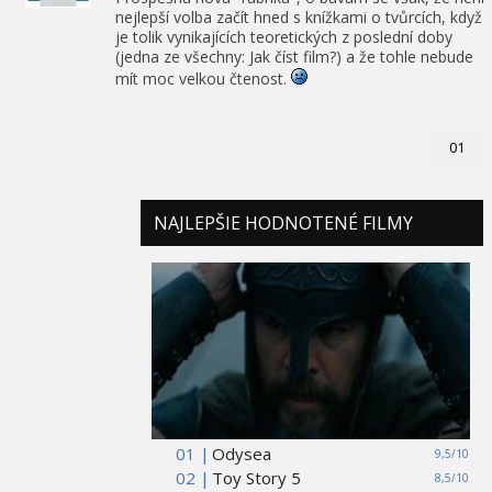
nejlepší volba začít hned s knížkami o tvůrcích, když
je tolik vynikajících teoretických z poslední doby
(jedna ze všechny: Jak číst film?) a že tohle nebude
mít moc velkou čtenost.
01
NAJLEPŠIE HODNOTENÉ FILMY
01 |
Odysea
9,5/10
02 |
Toy Story 5
8,5/10