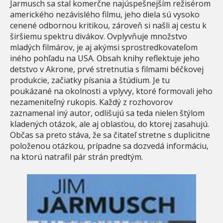
Jarmusch sa stal komerčne najúspešnejším režisérom
amerického nezávislého filmu, jeho diela sú vysoko
cenené odbornou kritikou, zároveň si našli aj cestu k
širšiemu spektru divákov. Ovplyvňuje množstvo
mladých filmárov, je aj akýmsi sprostredkovateľom
iného pohľadu na USA. Obsah knihy reflektuje jeho
detstvo v Akrone, prvé stretnutia s filmami béčkovej
produkcie, začiatky písania a štúdium. Je tu
poukázané na okolnosti a vplyvy, ktoré formovali jeho
nezameniteľný rukopis. Každý z rozhovorov
zaznamenal iný autor, odlišujú sa teda nielen štýlom
kladených otázok, ale aj oblasťou, do ktorej zasahujú.
Občas sa preto stáva, že sa čitateľ stretne s duplicitne
položenou otázkou, prípadne sa dozvedá informáciu,
na ktorú natrafil pár strán predtým.