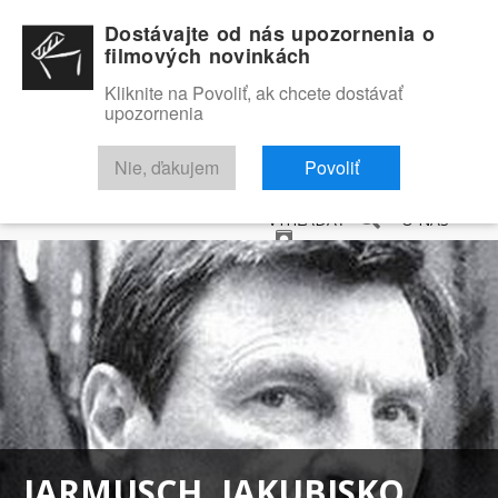
Dostávajte od nás upozornenia o
filmových novinkách
Kliknite na Povoliť, ak chcete dostávať
upozornenia
NOVINKY
RECENZIE
TRAILERY
FILMOVÁ DATABÁZA
Nie, ďakujem
Povoliť
VYHĽADAŤ
O NÁS
JARMUSCH, JAKUBISKO,