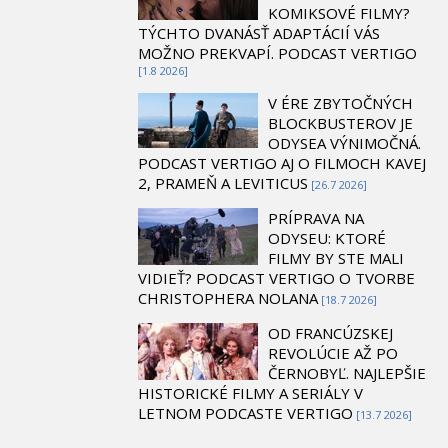
KOMIKSOVÉ FILMY?
TÝCHTO DVANÁSŤ ADAPTÁCIÍ VÁS
MOŽNO PREKVAPÍ. PODCAST VERTIGO
[1.8 2026]
V ÉRE ZBYTOČNÝCH
BLOCKBUSTEROV JE
ODYSEA VÝNIMOČNÁ.
PODCAST VERTIGO AJ O FILMOCH KAVEJ
2, PRAMEŇ A LEVITICUS
[26.7 2026]
PRÍPRAVA NA
ODYSEU: KTORÉ
FILMY BY STE MALI
VIDIEŤ? PODCAST VERTIGO O TVORBE
CHRISTOPHERA NOLANA
[18.7 2026]
OD FRANCÚZSKEJ
REVOLÚCIE AŽ PO
ČERNOBYĽ. NAJLEPŠIE
HISTORICKÉ FILMY A SERIÁLY V
LETNOM PODCASTE VERTIGO
[13.7 2026]