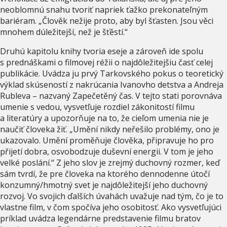
neoblomnú snahu tvoriť napriek ťažko prekonateľným
bariéram. „Člověk nežije proto, aby byl šťasten. Jsou věci
mnohem dúležitejší, než je šťěstí.“
Druhú kapitolu knihy tvoria eseje a zároveň ide spolu
s prednáškami o filmovej réžii o najdôležitejšiu časť celej
publikácie. Uvádza ju prvý Tarkovského pokus o teoretický
výklad skúseností z nakrúcania Ivanovho detstva a Andreja
Rubleva – nazvaný Zapečetěný čas. V tejto stati porovnáva
umenie s vedou, vysvetľuje rozdiel zákonitostí filmu
a literatúry a upozorňuje na to, že cieľom umenia nie je
naučiť človeka žiť. „Umění nikdy neřešilo problémy, ono je
ukazovalo. Umění proměňuje člověka, připravuje ho pro
přijetí dobra, osvobodzuje duševní energii. V tom je jeho
velké poslání.“ Z jeho slov je zrejmý duchovný rozmer, keď
sám tvrdí, že pre človeka na ktorého dennodenne útočí
konzumný/hmotný svet je najdôležitejší jeho duchovný
rozvoj. Vo svojich ďalších úvahách uvažuje nad tým, čo je to
vlastne film, v čom spočíva jeho osobitosť. Ako vysvetľujúci
príklad uvádza legendárne predstavenie filmu bratov