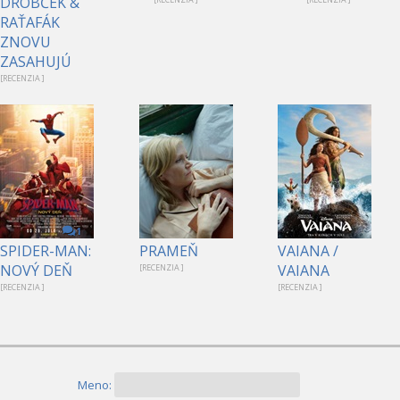
DROBČEK &
RAŤAFÁK
ZNOVU
ZASAHUJÚ
[RECENZIA ]
1
SPIDER-MAN:
PRAMEŇ
VAIANA /
NOVÝ DEŇ
VAIANA
[RECENZIA ]
[RECENZIA ]
[RECENZIA ]
Meno: