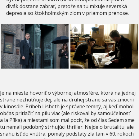
divák dostane zabrať, pretože sa tu mixuje severská
depresia so štokholmským zlom v priamom prenose.
Je na mieste hovoriť o výbornej atmosfére, ktorá na jednej
strane nezhutňuje dej, ale na druhej strane sa vás zmocní
v kinosále. Príbeh Lisbeth je správne temný, aj keď mohol
občas pritlačiť na pílu viac (ale riskoval by samoúčelnosť
a la Pílka) a miestami som mal pocit, že od čias Sedem sme
tu nemali podobný strhujúci thriller. Nejde o brutalitu, ale
snahu ísť do vnútra, pomaly podstaty zla tam v 60. rokoch