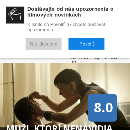
Dostávajte od nás upozornenia o
filmových novinkách
Kliknite na Povoliť, ak chcete dostávať
upozornenia
NOVINKY
RECENZIE
TRAILERY
FILMOVÁ DATABÁZA
Nie, ďakujem
Povoliť
VYHĽADAŤ
O NÁS
8.0
MUŽI, KTORÍ NENÁVIDIA