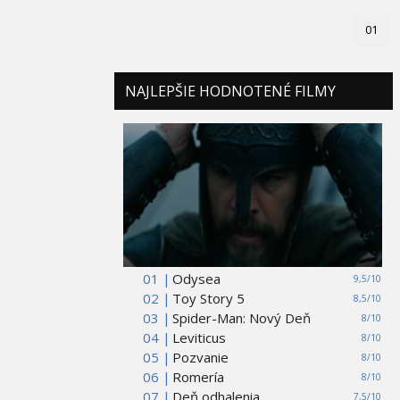
01
NAJLEPŠIE HODNOTENÉ FILMY
01 |
Odysea
9,5/10
02 |
Toy Story 5
8,5/10
03 |
Spider-Man: Nový Deň
8/10
04 |
Leviticus
8/10
05 |
Pozvanie
8/10
06 |
Romería
8/10
07 |
Deň odhalenia
7,5/10