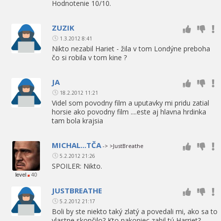
Hodnotenie 10/10.
ZUZIK
1.3.2012 8:41
Nikto nezabil Hariet - žila v tom Londýne preboha
čo si robila v tom kine ?
JA
18.2.2012 11:21
Videl som povodny film a uputavky mi pridu zatial
horsie ako povodny film ....este aj hlavna hrdinka
tam bola krajsia
MICHAL...TČA
-> >JustBreathe
5.2.2012 21:26
SPOILER: Nikto.
level
40
JUSTBREATHE
5.2.2012 21:17
Boli by ste niekto taký zlatý a povedali mi, ako sa to
vlastne skončilo? Kto nakoniec zabil tú Harriet?