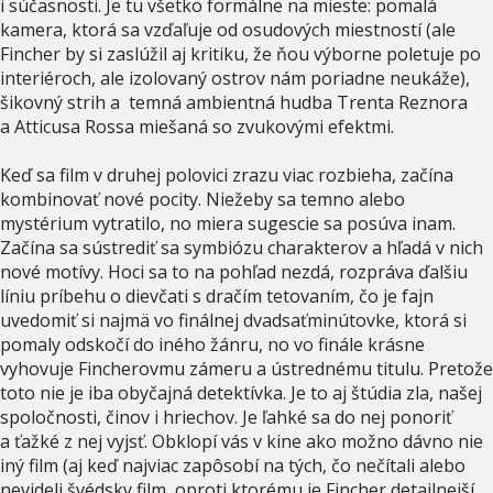
i súčasnosti. Je tu všetko formálne na mieste: pomalá
kamera, ktorá sa vzďaľuje od osudových miestností (ale
Fincher by si zaslúžil aj kritiku, že ňou výborne poletuje po
interiéroch, ale izolovaný ostrov nám poriadne neukáže),
šikovný strih a temná ambientná hudba Trenta Reznora
a Atticusa Rossa miešaná so zvukovými efektmi.
Keď sa film v druhej polovici zrazu viac rozbieha, začína
kombinovať nové pocity. Niežeby sa temno alebo
mystérium vytratilo, no miera sugescie sa posúva inam.
Začína sa sústrediť sa symbiózu charakterov a hľadá v nich
nové motívy. Hoci sa to na pohľad nezdá, rozpráva ďalšiu
líniu príbehu o dievčati s dračím tetovaním, čo je fajn
uvedomiť si najmä vo finálnej dvadsaťminútovke, ktorá si
pomaly odskočí do iného žánru, no vo finále krásne
vyhovuje Fincherovmu zámeru a ústrednému titulu. Pretože
toto nie je iba obyčajná detektívka. Je to aj štúdia zla, našej
spoločnosti, činov i hriechov. Je ľahké sa do nej ponoriť
a ťažké z nej vyjsť. Obklopí vás v kine ako možno dávno nie
iný film (aj keď najviac zapôsobí na tých, čo nečítali alebo
nevideli švédsky film, oproti ktorému je Fincher detailnejší,