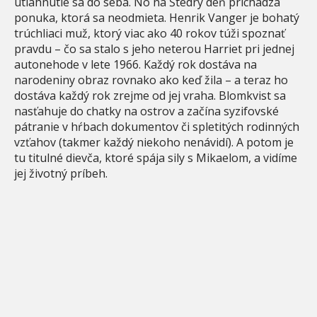
utiahnutie sa do seba. No na Štedrý deň prichádza
ponuka, ktorá sa neodmieta. Henrik Vanger je bohatý
trúchliaci muž, ktorý viac ako 40 rokov túži spoznať
pravdu – čo sa stalo s jeho neterou Harriet pri jednej
autonehode v lete 1966. Každý rok dostáva na
narodeniny obraz rovnako ako keď žila – a teraz ho
dostáva každý rok zrejme od jej vraha. Blomkvist sa
nasťahuje do chatky na ostrov a začína syzifovské
pátranie v hŕbach dokumentov či spletitých rodinných
vzťahov (takmer každý niekoho nenávidí). A potom je
tu titulné dievča, ktoré spája sily s Mikaelom, a vidíme
jej životný príbeh.