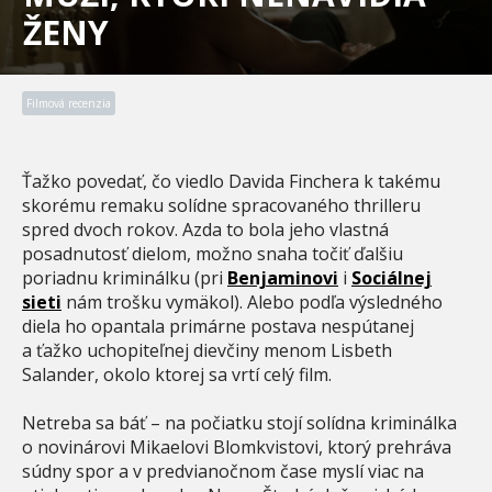
ŽENY
Filmová recenzia
Ťažko povedať, čo viedlo Davida Finchera k takému
skorému remaku solídne spracovaného thrilleru
spred dvoch rokov. Azda to bola jeho vlastná
posadnutosť dielom, možno snaha točiť ďalšiu
poriadnu kriminálku (pri
Benjaminovi
i
Sociálnej
sieti
nám trošku vymäkol). Alebo podľa výsledného
diela ho opantala primárne postava nespútanej
a ťažko uchopiteľnej dievčiny menom Lisbeth
Salander, okolo ktorej sa vrtí celý film.
Netreba sa báť – na počiatku stojí solídna kriminálka
o novinárovi Mikaelovi Blomkvistovi, ktorý prehráva
súdny spor a v predvianočnom čase myslí viac na