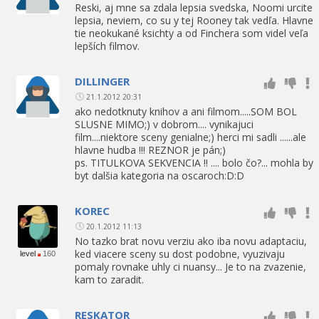
Reski, aj mne sa zdala lepsia svedska, Noomi urcite
lepsia, neviem, co su y tej Rooney tak vedľa. Hlavne
tie neokukané ksichty a od Finchera som videl veľa
lepších filmov.
DILLINGER
21.1.2012 20:31
ako nedotknuty knihov a ani filmom.....SOM BOL
SLUSNE MIMO;) v dobrom.... vynikajuci
film....niektore sceny genialne;) herci mi sadli ......ale
hlavne hudba !!! REZNOR je pán;)
ps. TITULKOVA SEKVENCIA !! .... bolo čo?... mohla by
byt dalšia kategoria na oscaroch:D:D
KOREC
20.1.2012 11:13
No tazko brat novu verziu ako iba novu adaptaciu,
ked viacere sceny su dost podobne, vyuzivaju
level
160
pomaly rovnake uhly ci nuansy... Je to na zvazenie,
kam to zaradit.
RESKATOR