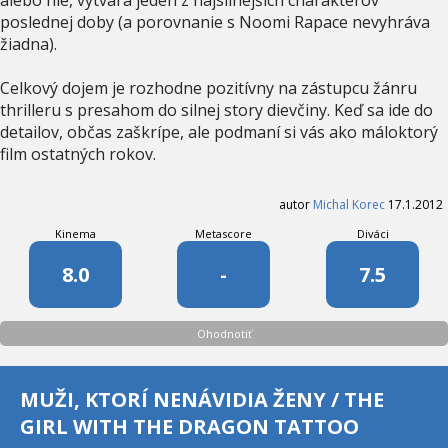
poslednej doby (a porovnanie s Noomi Rapace nevyhráva
žiadna).
Celkový dojem je rozhodne pozitívny na zástupcu žánru
thrilleru s presahom do silnej story dievčiny. Keď sa ide do
detailov, občas zaškrípe, ale podmaní si vás ako máloktorý
film ostatných rokov.
autor
Michal Korec
17.1.2012
Kinema
Metascore
Diváci
8.0
-
7.5
Ohodnotiť
MUŽI, KTORÍ NENÁVIDIA ŽENY / THE
GIRL WITH THE DRAGON TATTOO