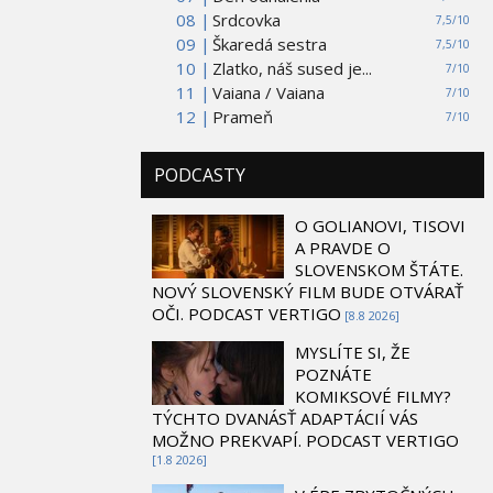
08 |
Srdcovka
7,5/10
09 |
Škaredá sestra
7,5/10
10 |
Zlatko, náš sused je...
7/10
11 |
Vaiana / Vaiana
7/10
12 |
Prameň
7/10
PODCASTY
O GOLIANOVI, TISOVI
A PRAVDE O
SLOVENSKOM ŠTÁTE.
NOVÝ SLOVENSKÝ FILM BUDE OTVÁRAŤ
OČI. PODCAST VERTIGO
[8.8 2026]
MYSLÍTE SI, ŽE
POZNÁTE
KOMIKSOVÉ FILMY?
TÝCHTO DVANÁSŤ ADAPTÁCIÍ VÁS
MOŽNO PREKVAPÍ. PODCAST VERTIGO
[1.8 2026]