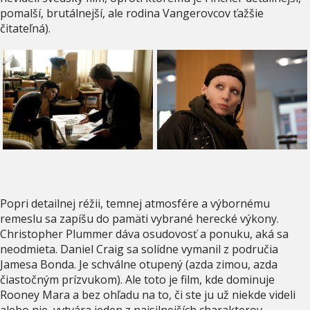
pomalší, brutálnejší, ale rodina Vangerovcov ťažšie
čitateľná).
Popri detailnej réžii, temnej atmosfére a výbornému
remeslu sa zapíšu do pamäti vybrané herecké výkony.
Christopher Plummer dáva osudovosť a ponuku, aká sa
neodmieta. Daniel Craig sa solídne vymanil z područia
Jamesa Bonda. Je schválne otupený (azda zimou, azda
čiastočným prízvukom). Ale toto je film, kde dominuje
Rooney Mara a bez ohľadu na to, či ste ju už niekde videli
alebo nie, vytvára jeden z najsilnejších charakterov