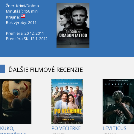
Žner: Krimi/Dráma
Minutáž˝: 158 min
Krajina:
Rok výroby: 2011
Premiéra: 20.12. 2011
Premiéra SK: 12.1. 2012
ĎALŠIE FILMOVÉ RECENZIE
KUKO,
PO VEČIERKE
LEVITICUS
[RECENZIA ]
[RECENZIA ]