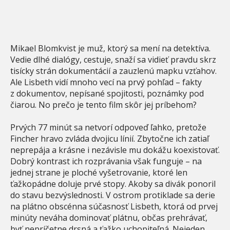
Mikael Blomkvist je muž, ktorý sa mení na detektíva.
Vedie dlhé dialógy, cestuje, snaží sa vidieť pravdu skrz
tisícky strán dokumentácií a zauzlenú mapku vzťahov.
Ale Lisbeth vidí mnoho vecí na prvý pohľad – fakty
z dokumentov, nepísané spojitosti, poznámky pod
čiarou. No prečo je tento film skôr jej príbehom?
Prvých 77 minút sa netvorí odpoveď ľahko, pretože
Fincher hravo zvláda dvojicu línií. Zbytočne ich zatiaľ
neprepája a krásne i nezávisle mu dokážu koexistovať.
Dobrý kontrast ich rozprávania však funguje – na
jednej strane je ploché vyšetrovanie, ktoré len
ťažkopádne doluje prvé stopy. Akoby sa divák ponoril
do stavu bezvýslednosti. V ostrom protiklade sa derie
na plátno obscénna súčasnosť Lisbeth, ktorá od prvej
minúty neváha dominovať plátnu, občas prehrávať,
byť nepríčetne drsná a ťažko uchopiteľná. Nejeden