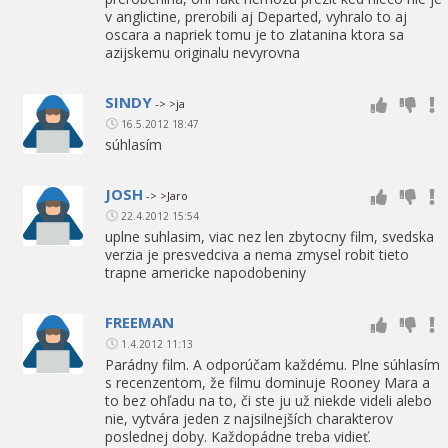
v anglictine, prerobili aj Departed, vyhralo to aj
oscara a napriek tomu je to zlatanina ktora sa
azijskemu originalu nevyrovna
SINDY
-> >ja
16.5.2012 18:47
súhlasím
JOSH
-> >Jaro
22.4.2012 15:54
uplne suhlasim, viac nez len zbytocny film, svedska
verzia je presvedciva a nema zmysel robit tieto
trapne americke napodobeniny
FREEMAN
1.4.2012 11:13
Parádny film. A odporúčam každému. Plne súhlasím
s recenzentom, že filmu dominuje Rooney Mara a
to bez ohľadu na to, či ste ju už niekde videli alebo
nie, vytvára jeden z najsilnejších charakterov
poslednej doby. Každopádne treba vidieť.