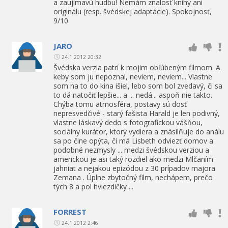
a zaujímavú hudbu! Nemám znalosť knihy ani
originálu (resp. švédskej adaptácie). Spokojnosť,
9/10
JARO
24.1.2012 20:32
Švédska verzia patrí k mojim obľúbeným filmom. A
keby som ju nepoznal, neviem, neviem... Vlastne
som na to do kina išiel, lebo som bol zvedavý, či sa
to dá natočiť lepšie... a ... nedá... aspoň nie takto.
Chýba tomu atmosféra, postavy sú dosť
nepresvedčivé - starý fašista Harald je len podivný,
vlastne láskavý dedo s fotografickou vášňou,
sociálny kurátor, ktorý vydiera a znásilňuje do análu
sa po čine opýta, či má Lisbeth odviezť domov a
podobné nezmysly ... medzi švédskou verziou a
americkou je asi taký rozdiel ako medzi Mlčaním
jahniat a nejakou epizódou z 30 prípadov majora
Zemana . Úplne zbytočný film, nechápem, prečo
tých 8 a pol hviezdičky ...
FORREST
24.1.2012 2:46