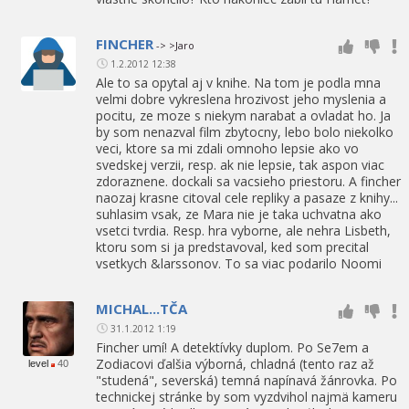
FINCHER
-> >Jaro
1.2.2012 12:38
Ale to sa opytal aj v knihe. Na tom je podla mna
velmi dobre vykreslena hrozivost jeho myslenia a
pocitu, ze moze s niekym narabat a ovladat ho. Ja
by som nenazval film zbytocny, lebo bolo niekolko
veci, ktore sa mi zdali omnoho lepsie ako vo
svedskej verzii, resp. ak nie lepsie, tak aspon viac
zdoraznene. dockali sa vacsieho priestoru. A fincher
naozaj krasne citoval cele repliky a pasaze z knihy...
suhlasim vsak, ze Mara nie je taka uchvatna ako
vsetci tvrdia. Resp. hra vyborne, ale nehra Lisbeth,
ktoru som si ja predstavoval, ked som precital
vsetkych &larssonov. To sa viac podarilo Noomi
MICHAL...TČA
31.1.2012 1:19
Fincher umí! A detektívky duplom. Po Se7em a
Zodiacovi ďalšia výborná, chladná (tento raz až
level
40
"studená", severská) temná napínavá žánrovka. Po
technickej stránke by som vyzdvihol najmä kameru