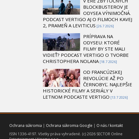
V ÉRE ZBYTOČNÝCH
BLOCKBUSTEROV JE
ODYSEA VÝNIMOČNÁ.
PODCAST VERTIGO AJ O FILMOCH KAVEJ
2, PRAMEŇ A LEVITICUS
[26.7 2026]
PRÍPRAVA NA
ODYSEU: KTORÉ
FILMY BY STE MALI
VIDIEŤ? PODCAST VERTIGO O TVORBE
CHRISTOPHERA NOLANA
[18.7 2026]
OD FRANCÚZSKEJ
REVOLÚCIE AŽ PO
ČERNOBYĽ. NAJLEPŠIE
HISTORICKÉ FILMY A SERIÁLY V
LETNOM PODCASTE VERTIGO
[13.7 2026]
Ochrana súkromia
|
Ochrana súkromia Google
|
O nás / kontakt
ISSN 1336-4197. Všetky práva vyhradené. (c) 2026 SECTOR Online