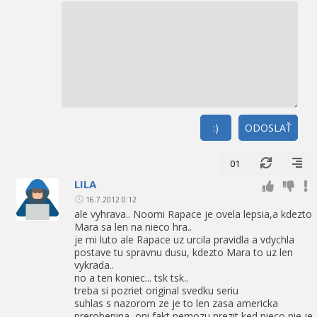
:)
ODOSLAŤ
01
LILA
16.7.2012 0:12
ale vyhrava.. Noomi Rapace je ovela lepsia,a kdezto
Mara sa len na nieco hra..
je mi luto ale Rapace uz urcila pravidla a vdychla
postave tu spravnu dusu, kdezto Mara to uz len
vykrada..
no a ten koniec... tsk tsk..
treba si pozriet original svedku seriu
suhlas s nazorom ze je to len zasa americka
prerobenina, oni fakt nemozu prezit ked nieco nie je