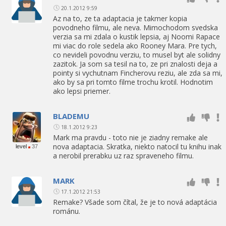
20.1.2012 9:59
Az na to, ze ta adaptacia je takmer kopia
povodneho filmu, ale neva. Mimochodom svedska
verzia sa mi zdala o kustik lepsia, aj Noomi Rapace
mi viac do role sedela ako Rooney Mara. Pre tych,
co nevideli povodnu verziu, to musel byt ale solidny
zazitok. Ja som sa tesil na to, ze pri znalosti deja a
pointy si vychutnam Fincherovu reziu, ale zda sa mi,
ako by sa pri tomto filme trochu krotil. Hodnotim
ako lepsi priemer.
BLADEMU
18.1.2012 9:23
Mark ma pravdu - toto nie je ziadny remake ale
nova adaptacia. Skratka, niekto natocil tu knihu inak
level
37
a nerobil prerabku uz raz spraveneho filmu.
MARK
17.1.2012 21:53
Remake? Všade som čítal, že je to nová adaptácia
románu.