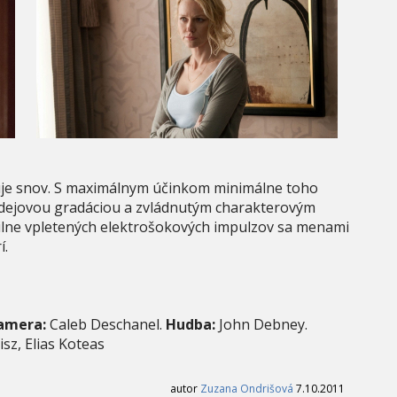
je snov. S maximálnym účinkom minimálne toho
 dejovou gradáciou a zvládnutým charakterovým
silne vpletených elektrošokových impulzov sa menami
í.
amera:
Caleb Deschanel.
Hudba:
John Debney.
sz, Elias Koteas
autor
Zuzana Ondrišová
7.10.2011