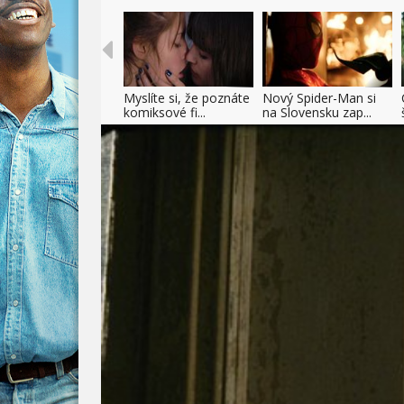
Myslíte si, že poznáte
Nový Spider-Man si
komiksové fi...
na Slovensku zap...