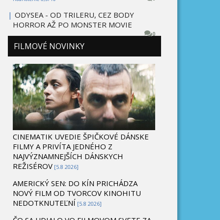
|
ODYSEA - OD TRILERU, CEZ BODY
HORROR AŽ PO MONSTER MOVIE
0
FILMOVÉ NOVINKY
CINEMATIK UVEDIE ŠPIČKOVÉ DÁNSKE
FILMY A PRIVÍTA JEDNÉHO Z
NAJVÝZNAMNEJŠÍCH DÁNSKYCH
REŽISÉROV
[5.8 2026]
AMERICKÝ SEN: DO KÍN PRICHÁDZA
NOVÝ FILM OD TVORCOV KINOHITU
NEDOTKNUTEĽNÍ
[5.8 2026]