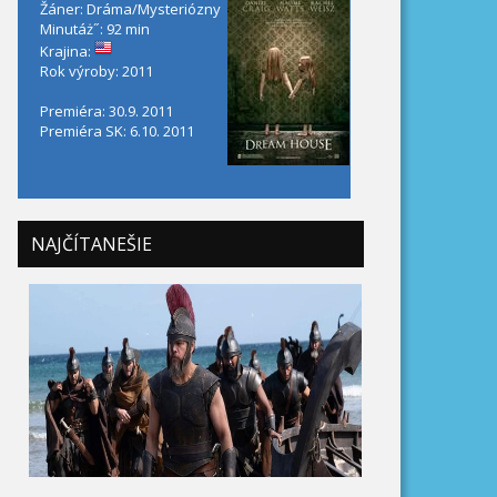
Žáner: Dráma/Mysteriózny
Minutáż˝: 92 min
Krajina:
Rok výroby: 2011
Premiéra: 30.9. 2011
Premiéra SK: 6.10. 2011
NAJČÍTANEŠIE