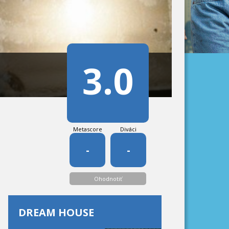
3.0
Metascore
Diváci
-
-
Ohodnotiť
DREAM HOUSE