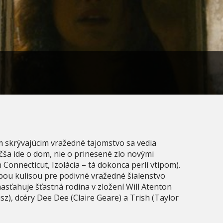
m skrývajúcim vražedné tajomstvo sa vedia
čša ide o dom, nie o prinesené zlo novými
 Connecticut, Izolácia – tá dokonca perlí vtipom).
abou kulisou pre podivné vražedné šialenstvo
sťahuje šťastná rodina v zložení Will Atenton
sz), dcéry Dee Dee (Claire Geare) a Trish (Taylor