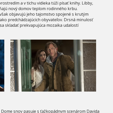
stredím a v tichu vidieka túži písať knihy. Libby,
ŕňajú nový domov teplom rodinného krbu.
však objavujú jeho tajomstvo spojené s krutým
 ako predchádzajúcich obyvateľov. Drsná minulosť
 sa skladať prekvapujúca mozaika udalostí
a v Dome snov pasuje s ťažkopádnym scenárom Davida