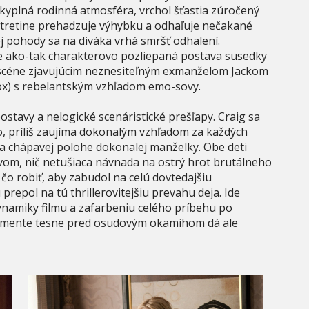
kyplná rodinná atmosféra, vrchol šťastia zúročený
tretine prehadzuje výhybku a odhaľuje nečakané
cej pohody sa na diváka vrhá smršť odhalení.
e ako-tak charakterovo pozliepaná postava susedky
 scéne zjavujúcim neznesiteľným exmanželom Jackom
Fox) s rebelantským vzhľadom emo-sovy.
ostavy a nelogické scenáristické prešľapy. Craig sa
, príliš zaujíma dokonalým vzhľadom za každých
j a chápavej polohe dokonalej manželky. Obe deti
vom, nič netušiaca návnada na ostrý hrot brutálneho
čo robiť, aby zabudol na celú dovtedajšiu
repol na tú thrillerovitejšiu prevahu deja. Ide
ynamiky filmu a zafarbeniu celého príbehu po
momente tesne pred osudovým okamihom dá ale