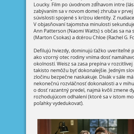
Loucky. Film po úvodnom zdĺhavom intre (lás
zabývaním sa v novom dome) zhruba v prvej 
súvislosti spojené s krízou identity. Z nudia
V objasňovaní tajomstva minulosti sekunduj
Ann Patterson (Naomi Watts) s občas sa na
(Marton Csokas) a dcérou Chloe (Rachel G. 
Defilujú hviezdy, dominujú ťažko uveriteľné p
ako vzorný otec rodiny vníma dosť namáhavo
okolností. Weisz sa zasa prepína v rozcitlive
takisto nemôžu byť dokonalejšie. Jedným slo
zločinu bezpečne naskakuje. Divák v sále má 
nekonečnú rozvláčnosť dokonalosti a v mihu p
o dosť razantný predel, najmä kvôli zmene d
rozhodujúcom odhalení (ktoré sa v istom 
poľahky vydedukovať).