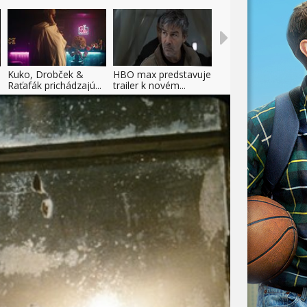
Kuko, Drobček &
HBO max predstavuje
Raťafák prichádzajú...
trailer k novém...