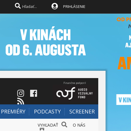
PRIHLÁSENIE
Finančne podporil
PREMIÉRY
PODCASTY
SCREENER
VYHĽADAŤ
O NÁS