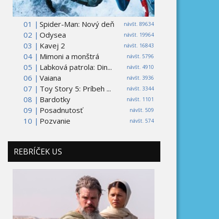
01 |
Spider-Man: Nový deň
návšt. 89634
02 |
Odysea
návšt. 19964
03 |
Kavej 2
návšt. 16843
04 |
Mimoni a monštrá
návšt. 5796
05 |
Labková patrola: Din...
návšt. 4910
06 |
Vaiana
návšt. 3936
07 |
Toy Story 5: Príbeh ...
návšt. 3344
08 |
Bardotky
návšt. 1101
09 |
Posadnutosť
návšt. 509
10 |
Pozvanie
návšt. 574
REBRÍČEK US