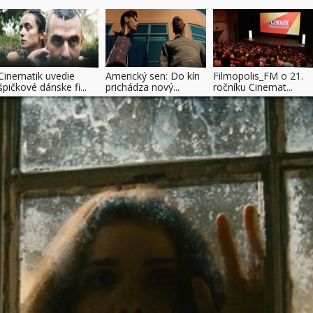
Cinematik uvedie
Americký sen: Do kín
Filmopolis_FM o 21.
špičkové dánske fi...
prichádza nový...
ročníku Cinemat...