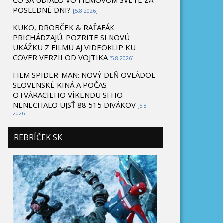
ČO SA UDIALO VO FILMOVOM SVETE ZA
POSLEDNÉ DNI?
[5.8 2026]
KUKO, DROBČEK & RAŤAFÁK
PRICHÁDZAJÚ. POZRITE SI NOVÚ
UKÁŽKU Z FILMU AJ VIDEOKLIP KU
COVER VERZII OD VOJTIKA
[5.8 2026]
FILM SPIDER-MAN: NOVÝ DEŇ OVLÁDOL
SLOVENSKÉ KINÁ A POČAS
OTVÁRACIEHO VÍKENDU SI HO
NENECHALO UJSŤ 88 515 DIVÁKOV
[5.8
2026]
REBRÍČEK SK