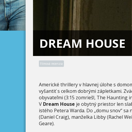
DREAM HOUSE
Filmová recenzia
Americké thrillery v hlavnej úlohe s domo
vyšantiť s celkom dobrými zápletkami. Zvä
obyvateľmi (3:15 zomrieš!, The Haunting in
V
Dream House
je obytný priestor len sl
istého Petera Warda. Do „domu snov“ sa na
(Daniel Craig), manželka Libby (Rachel Wei
Geare).