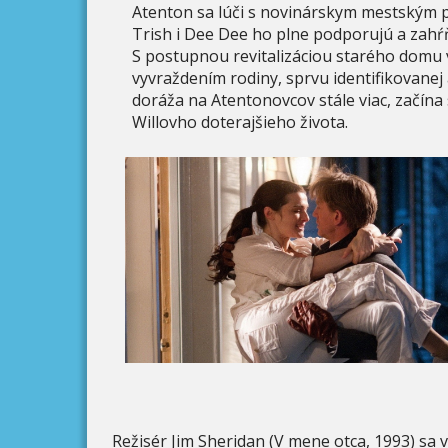
Atenton sa lúči s novinárskym mestským pro
Trish i Dee Dee ho plne podporujú a zah
S postupnou revitalizáciou starého domu 
vyvraždením rodiny, sprvu identifikovanej
doráža na Atentonovcov stále viac, začína
Willovho doterajšieho života.
Režisér Jim Sheridan (V mene otca, 1993) s