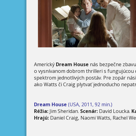
Americký
Dream House
nás bezpečne zbavu
o vysnívanom dobrom thrilleri s fungujúcou
spektrom jednotlivých postáv. Pre zopár ná
ako Watts či Craig plytvať jednoducho nepatr
Dream House
(USA, 2011, 92 min.)
Réžia:
Jim Sheridan.
Scenár:
David Loucka.
K
Hrajú:
Daniel Craig, Naomi Watts, Rachel Wei