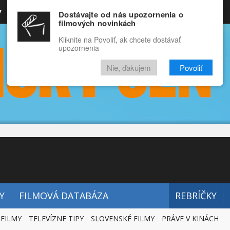
y
Rozprávky
Funny
Docu
Dostávajte od nás upozornenia o
filmových novinkách
RECENZIE
VIDEÁ
FILMY
Kliknite na Povoliť, ak chcete dostávať
upozornenia
Nie, ďakujem
Povoliť
Y
FILMOVÁ DATABÁZA
REBRÍČKY
 FILMY
TELEVÍZNE TIPY
SLOVENSKÉ FILMY
PRÁVE V KINÁCH