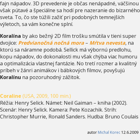
fajn nápadov. 3D prevedenie je občas nenápadné, väčšinou
však pútavé a špeciálne sa hodí pre nazeranie do bizarného
sveta. To, čo ste túžili zažiť pri podobných temnejších
výletoch, sa vám konečne splní.
Koralína
by ako bežný 2D film trošku smútila v tieni super
dvojice:
Predvianočná nočná mora
–
Mŕtva nevesta
, na
ktorú sa náramne podobá. Sellick má výbornú predlohu,
kopu nápadov, do dokonalosti mu však chýba viac humoru
a optimalizácia vlastnej fantázie. No tretí rozmer a kvalitný
príbeh v žánri animákov i bábkových filmov, povyšujú
Koralínu
na pozoruhodný zážitok.
Coraline
(USA, 2009, 100 min.)
Réžia: Henry Selick. Námet: Neil Gaiman – kniha (2002).
Scenár: Henry Selick. Kamera: Pete Kozachik. Strih:
Christopher Murrie, Ronald Sanders. Hudba: Bruno Coulais
autor
Michal Korec
12.6.2009