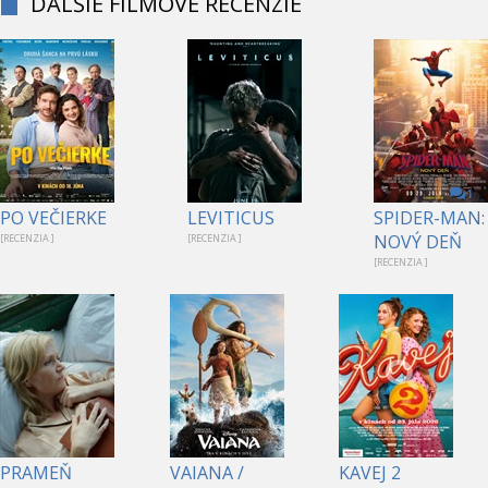
ĎALŠIE FILMOVÉ RECENZIE
1
PO VEČIERKE
LEVITICUS
SPIDER-MAN:
NOVÝ DEŇ
[RECENZIA ]
[RECENZIA ]
[RECENZIA ]
PRAMEŇ
VAIANA /
KAVEJ 2