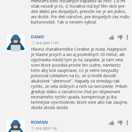
miestami bolo vizuálnych nápadov až moc. Čo mi
však nesedí je to, či Koralína má byť film skôr pre
deti alebo pre dospelých, pretože nie je ani jedno,
ani druhé. Pre deti náročné, pre dospelých zas málo
burtonovské. Tak si neviem vybrať.
DANO
24.6.2009 11:01
Hlavna charakteristika Coraline je nuda. Najlepsich
je hlavne prvych a asi aj poslednych 20 minut, ale
vypchavka medzi tym je na zaspatie. Je tam vela
scen ktore posobia proste len cudne, namiesto
toho aby boli zaujimave, co je velmi nevyuzity
potencial vzhladom na to, ze si mohli dovolit
akukolvek "uletenost". Napady sa striedaju tak
rychlo, ze vela dobrych a nich sa nerozvinie. Pribeh
graduje slabo a zaciatocna chut po objavovani
neznameho rychlo upada, kompenzuje ju iba
temnejsie vyvrcholenie, ktore este ako-tak zaujme.
skoda skoda skoda
ROMAN
24.6.2009 7:42