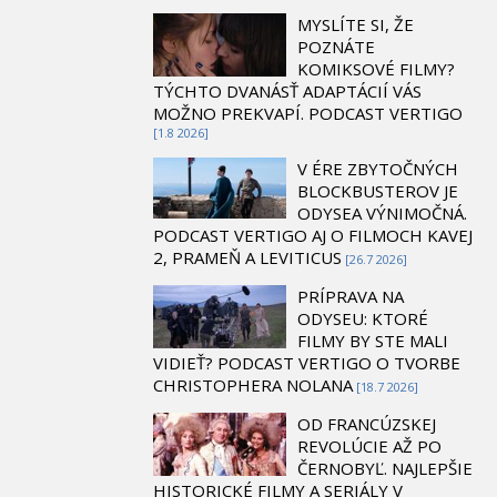
MYSLÍTE SI, ŽE
POZNÁTE
KOMIKSOVÉ FILMY?
TÝCHTO DVANÁSŤ ADAPTÁCIÍ VÁS
MOŽNO PREKVAPÍ. PODCAST VERTIGO
[1.8 2026]
V ÉRE ZBYTOČNÝCH
BLOCKBUSTEROV JE
ODYSEA VÝNIMOČNÁ.
PODCAST VERTIGO AJ O FILMOCH KAVEJ
2, PRAMEŇ A LEVITICUS
[26.7 2026]
PRÍPRAVA NA
ODYSEU: KTORÉ
FILMY BY STE MALI
VIDIEŤ? PODCAST VERTIGO O TVORBE
CHRISTOPHERA NOLANA
[18.7 2026]
OD FRANCÚZSKEJ
REVOLÚCIE AŽ PO
ČERNOBYĽ. NAJLEPŠIE
HISTORICKÉ FILMY A SERIÁLY V