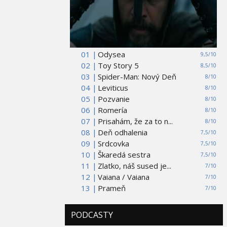
01 |
Odysea
9,5/10
02 |
Toy Story 5
8,5/10
03 |
Spider-Man: Nový Deň
8/10
04 |
Leviticus
8/10
05 |
Pozvanie
8/10
06 |
Romería
8/10
07 |
Prisahám, že za to n...
8/10
08 |
Deň odhalenia
7,5/10
09 |
Srdcovka
7,5/10
10 |
Škaredá sestra
7,5/10
11 |
Zlatko, náš sused je...
7/10
12 |
Vaiana / Vaiana
7/10
13 |
Prameň
7/10
PODCASTY