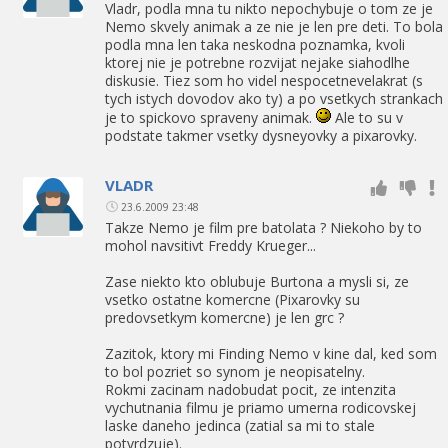
Vladr, podla mna tu nikto nepochybuje o tom ze je
Nemo skvely animak a ze nie je len pre deti. To bola
podla mna len taka neskodna poznamka, kvoli
ktorej nie je potrebne rozvijat nejake siahodlhe
diskusie. Tiez som ho videl nespocetnevelakrat (s
tych istych dovodov ako ty) a po vsetkych strankach
je to spickovo spraveny animak.
Ale to su v
podstate takmer vsetky dysneyovky a pixarovky.
VLADR
23.6.2009 23:48
Takze Nemo je film pre batolata ? Niekoho by to
mohol navsitivt Freddy Krueger...
Zase niekto kto oblubuje Burtona a mysli si, ze
vsetko ostatne komercne (Pixarovky su
predovsetkym komercne) je len grc ?
Zazitok, ktory mi Finding Nemo v kine dal, ked som
to bol pozriet so synom je neopisatelny.
Rokmi zacinam nadobudat pocit, ze intenzita
vychutnania filmu je priamo umerna rodicovskej
laske daneho jedinca (zatial sa mi to stale
potvrdzuje).