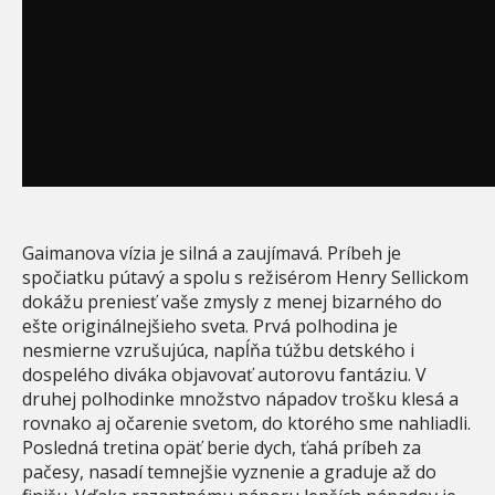
Gaimanova vízia je silná a zaujímavá. Príbeh je
spočiatku pútavý a spolu s režisérom Henry Sellickom
dokážu preniesť vaše zmysly z menej bizarného do
ešte originálnejšieho sveta. Prvá polhodina je
nesmierne vzrušujúca, napĺňa túžbu detského i
dospelého diváka objavovať autorovu fantáziu. V
druhej polhodinke množstvo nápadov trošku klesá a
rovnako aj očarenie svetom, do ktorého sme nahliadli.
Posledná tretina opäť berie dych, ťahá príbeh za
pačesy, nasadí temnejšie vyznenie a graduje až do