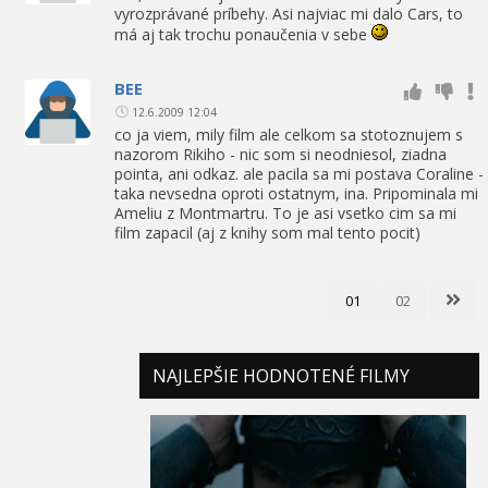
vyrozprávané príbehy. Asi najviac mi dalo Cars, to
má aj tak trochu ponaučenia v sebe
BEE
12.6.2009 12:04
co ja viem, mily film ale celkom sa stotoznujem s
nazorom Rikiho - nic som si neodniesol, ziadna
pointa, ani odkaz. ale pacila sa mi postava Coraline -
taka nevsedna oproti ostatnym, ina. Pripominala mi
Ameliu z Montmartru. To je asi vsetko cim sa mi
film zapacil (aj z knihy som mal tento pocit)
01
02
NAJLEPŠIE HODNOTENÉ FILMY