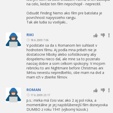
na celo, kedze ten film nepochopil - neprecitil.
Odsudit Finding Nemo ako film pre batolata je
povrchnost najvyssieho rangu.
Tak ale ludia su vselijaki...
RIKI
18.6.2009 7:06
V podstate sa da s Romanom len suhlasit v
hodnoteni filmu. Aj podla mna pribeh nie je
dostatocne hlboky alebo sofistikovany aby
dospelemu nieco dal, ale mne sa to pozeralo
naozaj dobre a som celkom spokojny. V mojom
rebricku to ani Nightmare before Christmas ani
Mrtvu nevestu nepredbehlo, obe mam na dvd a
mam ich v zbierke filmov.
ROMAN
17.6.2009 23:17
p.s.: mirka má čosi viac ako 2 aj pol roka, a
momentálne je jej najobľúbenejší film disneyovka
DUMBO z roku 1941 (výborný kúsok.)