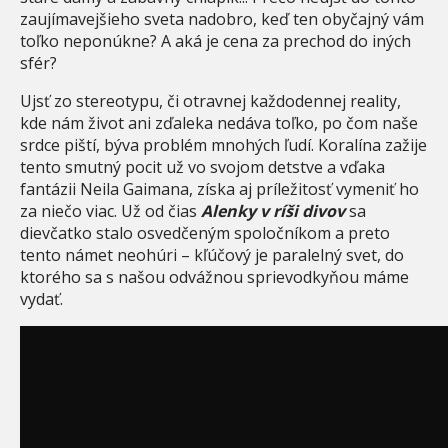
zaujímavejšieho sveta nadobro, keď ten obyčajný vám
toľko neponúkne? A aká je cena za prechod do iných
sfér?
Ujsť zo stereotypu, či otravnej každodennej reality,
kde nám život ani zďaleka nedáva toľko, po čom naše
srdce piští, býva problém mnohých ľudí. Koralína zažije
tento smutný pocit už vo svojom detstve a vďaka
fantázii Neila Gaimana, získa aj príležitosť vymeniť ho
za niečo viac. Už od čias
Alenky v ríši divov
sa
dievčatko stalo osvedčeným spoločníkom a preto
tento námet neohúri – kľúčový je paralelný svet, do
ktorého sa s našou odvážnou sprievodkyňou máme
vydať.