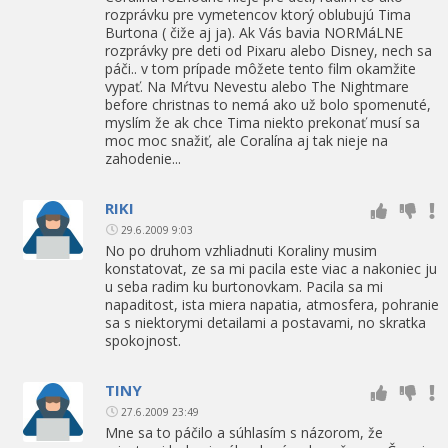
rozprávku pre vymetencov ktorý oblubujú Tima
Burtona ( čiže aj ja). Ak Vás bavia NORMáLNE
rozprávky pre deti od Pixaru alebo Disney, nech sa
páči.. v tom prípade môžete tento film okamžite
vypať. Na Mŕtvu Nevestu alebo The Nightmare
before christnas to nemá ako už bolo spomenuté,
myslím že ak chce Tima niekto prekonať musí sa
moc moc snažiť, ale Coralína aj tak nieje na
zahodenie...
RIKI
29.6.2009 9:03
No po druhom vzhliadnuti Koraliny musim
konstatovat, ze sa mi pacila este viac a nakoniec ju
u seba radim ku burtonovkam. Pacila sa mi
napaditost, ista miera napatia, atmosfera, pohranie
sa s niektorymi detailami a postavami, no skratka
spokojnost.
TINY
27.6.2009 23:49
Mne sa to páčilo a súhlasím s názorom, že