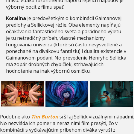
finišu. Vďaka razantnému náporu lepších nápadov je
výborný pocit z filmu späť
.
Koralína
je predovšetkým o kombinácii Gaimanovej
predlohy a Sellickovej réžie. Oba elementy napĺňajú
očakávania fantastického sveta a parádneho výletu –
je tu netradičný príbeh, vlastné mechanizmy
fungovania univerza (ktoré sú často nevysvetlené a
ponechané na divákovu fantáziu) i dualita existencie v
Gaimanovom podaní. No prevedenie Henryho Sellicka
má zopár drobných chybičiek, strhávajúcich
hodnotenie na inak výbornú osmičku.
Podobne ako
Tim Burton
srší aj Sellick vizuálnymi nápadmi.
No nezvláda ich pomer a neraz nimi film presýti, čo v
kombinácii s vyčkávajúcim príbehom diváka vyruší z