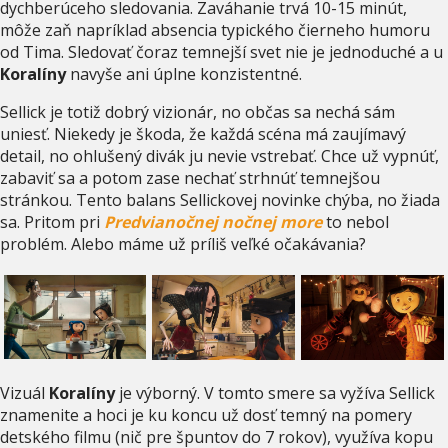
dychberúceho sledovania. Zaváhanie trvá 10-15 minút,
môže zaň napríklad absencia typického čierneho humoru
od Tima. Sledovať čoraz temnejší svet nie je jednoduché a u
Koralíny
navyše ani úplne konzistentné.
Sellick je totiž dobrý vizionár, no občas sa nechá sám
uniesť. Niekedy je škoda, že každá scéna má zaujímavý
detail, no ohlušený divák ju nevie vstrebať. Chce už vypnúť,
zabaviť sa a potom zase nechať strhnúť temnejšou
stránkou. Tento balans Sellickovej novinke chýba, no žiada
sa. Pritom pri
Predvianočnej nočnej more
to nebol
problém. Alebo máme už príliš veľké očakávania?
Vizuál
Koralíny
je výborný. V tomto smere sa vyžíva Sellick
znamenite a hoci je ku koncu už dosť temný na pomery
detského filmu (nič pre špuntov do 7 rokov), využíva kopu