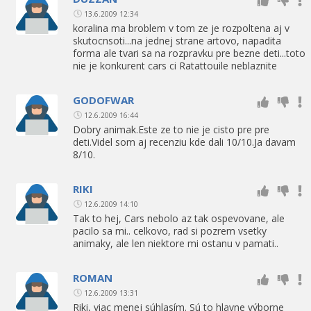
13.6.2009 12:34
koralina ma broblem v tom ze je rozpoltena aj v
skutocnsoti...na jednej strane artovo, napadita
forma ale tvari sa na rozpravku pre bezne deti...toto
nie je konkurent cars ci Ratattouile neblaznite
GODOFWAR
12.6.2009 16:44
Dobry animak.Este ze to nie je cisto pre pre
deti.Videl som aj recenziu kde dali 10/10.Ja davam
8/10.
RIKI
12.6.2009 14:10
Tak to hej, Cars nebolo az tak ospevovane, ale
pacilo sa mi.. celkovo, rad si pozrem vsetky
animaky, ale len niektore mi ostanu v pamati..
ROMAN
12.6.2009 13:31
Riki, viac menej súhlasím. Sú to hlavne výborne