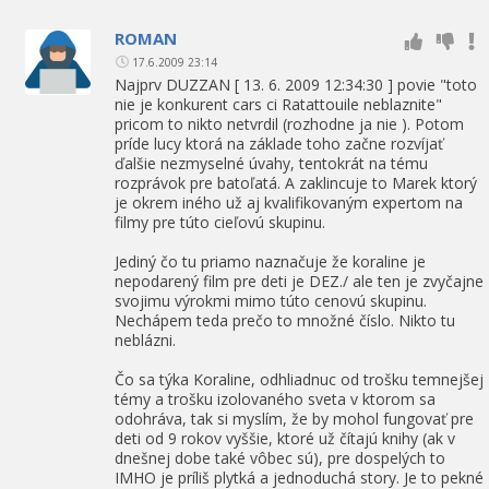
ROMAN
17.6.2009 23:14
Najprv DUZZAN [ 13. 6. 2009 12:34:30 ] povie "toto
nie je konkurent cars ci Ratattouile neblaznite"
pricom to nikto netvrdil (rozhodne ja nie ). Potom
príde lucy ktorá na základe toho začne rozvíjať
ďalšie nezmyselné úvahy, tentokrát na tému
rozprávok pre batoľatá. A zaklincuje to Marek ktorý
je okrem iného už aj kvalifikovaným expertom na
filmy pre túto cieľovú skupinu.
Jediný čo tu priamo naznačuje že koraline je
nepodarený film pre deti je DEZ./ ale ten je zvyčajne
svojimu výrokmi mimo túto cenovú skupinu.
Nechápem teda prečo to množné číslo. Nikto tu
neblázni.
Čo sa týka Koraline, odhliadnuc od trošku temnejšej
témy a trošku izolovaného sveta v ktorom sa
odohráva, tak si myslím, že by mohol fungovať pre
deti od 9 rokov vyššie, ktoré už čítajú knihy (ak v
dnešnej dobe také vôbec sú), pre dospelých to
IMHO je príliš plytká a jednoduchá story. Je to pekné