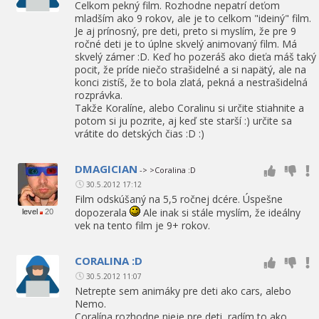
Celkom pekný film. Rozhodne nepatrí deťom
mladším ako 9 rokov, ale je to celkom "ideiný" film.
Je aj prínosný, pre deti, preto si myslím, že pre 9
ročné deti je to úplne skvelý animovaný film. Má
skvelý zámer :D. Keď ho pozeráš ako dieťa máš taký
pocit, že príde niečo strašidelné a si napätý, ale na
konci zistíš, že to bola zlatá, pekná a nestrašidelná
rozprávka.
Takže Koralíne, alebo Coralinu si určite stiahnite a
potom si ju pozrite, aj keď ste starší :) určite sa
vrátite do detských čias :D :)
DMAGICIAN
-> >Coralina :D
30.5.2012 17:12
Film odskúšaný na 5,5 ročnej dcére. Úspešne
dopozerala
Ale inak si stále myslím, že ideálny
level
20
vek na tento film je 9+ rokov.
CORALINA :D
30.5.2012 11:07
Netrepte sem animáky pre deti ako cars, alebo
Nemo.
Coralína rozhodne nieje pre deti, radím to ako