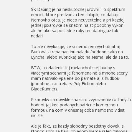
SK Dabing je na neskutocnej urovni. To spektrum
emocii, ktore predvadza ten chlapik, co dabuje
Nemovho otca, je nieco neuveritelne a pri kazdej
jednej pixarovke sa snazim najst podobny vykon,
ale nejako sa posledne roky ten dabing az tak
nedari.
To ale nevylucuje, ze si nemozem vychutnat aj
Burtona - treba nan inu naladu (podobne ako na
Lyncha, alebo Kubricka) ako na Nema, ale da sa to.
BTW, to zladenie tej melancholickej hudby s
viacerymi scenami je fenomenalne a mnohe sceny
mam natrvalo vpalene do pamate aj s hudbou
(podobne ako trebars PulpFiction alebo
BladeRunner).
Pixarovky sa obvykle snazia o zvyraznenie rodinnych
hodnot (aj ked podanych patricne komercnou
formou), na com v dnesnej dobe nemozno vidiet
nic zle.
Ale je fakt, ze kazdy slobodny bezdetny clovek, s
ktorym som sa bavil ohladom Nema si len zaklopal