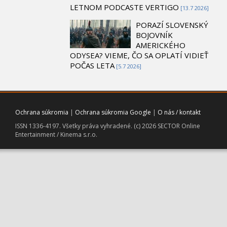
LETNOM PODCASTE VERTIGO
[13.7 2026]
PORAZÍ SLOVENSKÝ
BOJOVNÍK
AMERICKÉHO
ODYSEA? VIEME, ČO SA OPLATÍ VIDIEŤ
POČAS LETA
[5.7 2026]
Ochrana súkromia
|
Ochrana súkromia Google
|
O nás / kontakt
ISSN 1336-4197. Všetky práva vyhradené. (c) 2026 SECTOR Online
Entertainment / Kinema s.r.o.