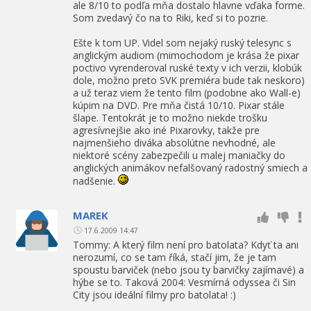
ale 8/10 to podľa mňa dostalo hlavne vďaka forme.
Som zvedavý čo na to Riki, keď si to pozrie.
Ešte k tom UP. Videl som nejaký ruský telesync s
anglickým audiom (mimochodom je krása že pixar
poctivo vyrenderoval ruské texty v ich verzii, klobúk
dole, možno preto SVK premiéra bude tak neskoro)
a už teraz viem že tento film (podobne ako Wall-e)
kúpim na DVD. Pre mňa čistá 10/10. Pixar stále
šlape. Tentokrát je to možno niekde trošku
agresívnejšie ako iné Pixarovky, takže pre
najmenšieho diváka absolútne nevhodné, ale
niektoré scény zabezpečili u malej maniačky do
anglických animákov nefalšovaný radostný smiech a
nadšenie.
MAREK
17.6.2009 14:47
Tommy: A který film není pro batolata? Kdyť ta ani
nerozumí, co se tam říká, stačí jim, že je tam
spoustu barviček (nebo jsou ty barvičky zajímavé) a
hýbe se to. Taková 2004: Vesmírná odyssea či Sin
City jsou ideální filmy pro batolata! :)