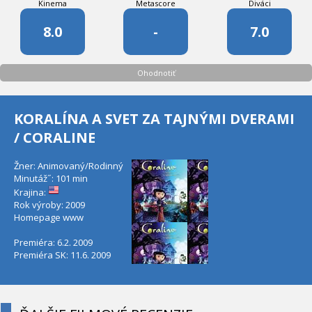
Kinema
Metascore
Diváci
8.0
-
7.0
Ohodnotiť
KORALÍNA A SVET ZA TAJNÝMI DVERAMI
/ CORALINE
Žner: Animovaný/Rodinný
Minutáž˝: 101 min
Krajina:
Rok výroby: 2009
Homepage
www
Premiéra: 6.2. 2009
Premiéra SK: 11.6. 2009