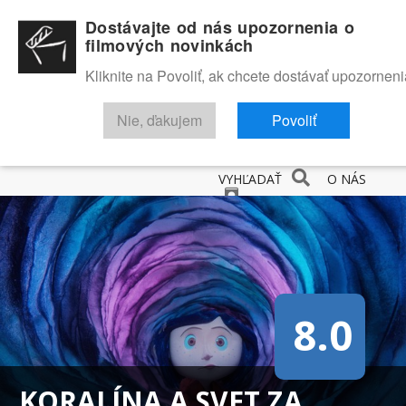
Dostávajte od nás upozornenia o
filmových novinkách
Kliknite na Povoliť, ak chcete dostávať upozorneni
Nie, ďakujem
Povoliť
NOVINKY
RECENZIE
TRAILERY
FILMOVÁ DATABÁZA
VYHĽADAŤ
O NÁS
8.0
KORALÍNA A SVET ZA