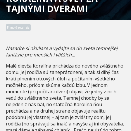
TAJNÝMI DVERAMI
Filmová recenzia
Nasaďte si okuliare a vydajte sa do sveta temnejšej
fantázie pre menších i väčších...
Malé dievča Koralína prichádza do nového zvláštneho
domu. Jej rodičia sú zaneprázdnení, a tak si dlhý čas
kráti plnením otcových úloh a počítaním všetkého
možného, pričom skúma každú izbu. V jednom
momente (pri počítaní dverí) objaví, že jedny z nich
vedú do zvláštneho sveta. Temnej chodby by sa
nejeden z nás bál, no statočná Karolína ňou
prechádza a na druhej strane objavuje realitu
podobnú jej vlastnej – aj tam je zvláštny dom, jej
rodičia (no správajú sa inak) a navyše aj iní obyvatelia,
staré dámy a zábavný chlapík... Prečo neujsť do tohto