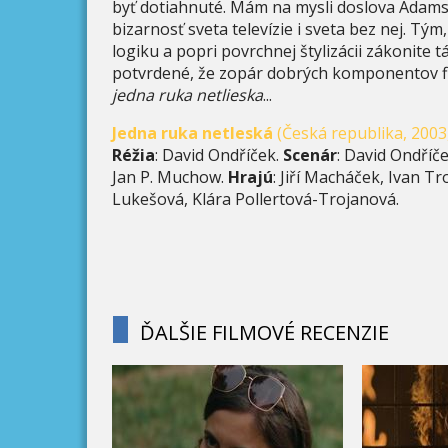
byť dotiahnuté. Mám na mysli doslova Adams
bizarnosť sveta televízie i sveta bez nej. T
logiku a popri povrchnej štylizácii zákonite 
potvrdené, že zopár dobrých komponentov fil
jedna ruka netlieska
...
Jedna ruka netleská
(Česká republika, 2003,
Réžia
: David Ondříček.
Scenár
: David Ondříče
Jan P. Muchow.
Hrajú
: Jiří Macháček, Ivan Tr
Lukešová, Klára Pollertová-Trojanová.
ĎALŠIE FILMOVÉ RECENZIE