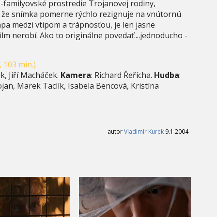
-familyovské prostredie Trojanovej rodiny,
ým, že snímka pomerne rýchlo rezignuje na vnútornú
tápa medzi vtipom a trápnosťou, je len jasne
m nerobí. Ako to originálne povedať....jednoducho -
 103 min.)
k, Jiří Macháček.
Kamera
: Richard Řeřicha.
Hudba
:
ojan, Marek Taclík, Isabela Bencová, Kristína
autor
Vladimír Kurek
9.1.2004