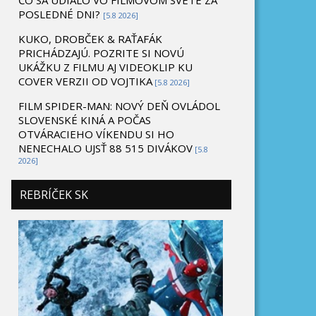
ČO SA UDIALO VO FILMOVOM SVETE ZA
POSLEDNÉ DNI?
[5.8 2026]
KUKO, DROBČEK & RAŤAFÁK
PRICHÁDZAJÚ. POZRITE SI NOVÚ
UKÁŽKU Z FILMU AJ VIDEOKLIP KU
COVER VERZII OD VOJTIKA
[5.8 2026]
FILM SPIDER-MAN: NOVÝ DEŇ OVLÁDOL
SLOVENSKÉ KINÁ A POČAS
OTVÁRACIEHO VÍKENDU SI HO
NENECHALO UJSŤ 88 515 DIVÁKOV
[5.8
2026]
REBRÍČEK SK