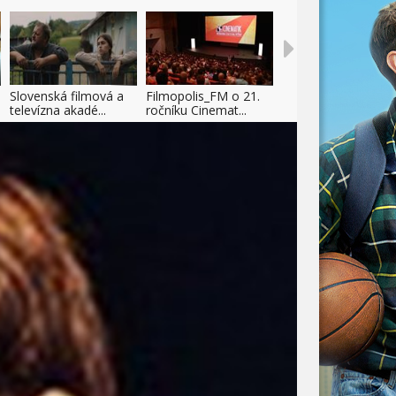
Slovenská filmová a
Filmopolis_FM o 21.
televízna akadé...
ročníku Cinemat...