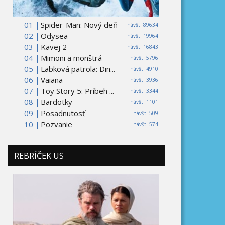
01 |
Spider-Man: Nový deň
návšt. 89634
02 |
Odysea
návšt. 19964
03 |
Kavej 2
návšt. 16843
04 |
Mimoni a monštrá
návšt. 5796
05 |
Labková patrola: Din...
návšt. 4910
06 |
Vaiana
návšt. 3936
07 |
Toy Story 5: Príbeh ...
návšt. 3344
08 |
Bardotky
návšt. 1101
09 |
Posadnutosť
návšt. 509
10 |
Pozvanie
návšt. 574
REBRÍČEK US