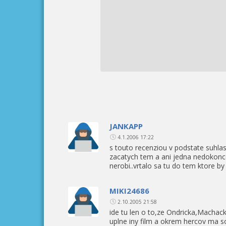
JANKAPP
4.1.2006 17:22
s touto recenziou v podstate suhlasi
zacatych tem a ani jedna nedokonce
nerobi..vrtalo sa tu do tem ktore b
MIKI24686
2.10.2005 21:58
ide tu len o to,ze Ondricka,Machack
uplne iny film a okrem hercov ma