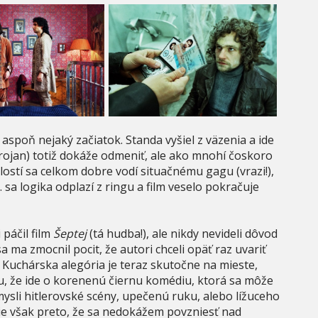
aspoň nejaký začiatok. Standa vyšiel z väzenia a ide
Trojan) totiž dokáže odmeniť, ale ako mnohí čoskoro
alostí sa celkom dobre vodí situačnému gagu (vrazi!),
. sa logika odplazí z ringu a film veselo pokračuje
 páčil film
Šeptej
(tá hudba!), ale nikdy nevideli dôvod
sa ma zmocnil pocit, že autori chceli opäť raz uvariť
 Kuchárska alegória je teraz skutočne na mieste,
u, že ide o korenenú čiernu komédiu, ktorá sa môže
mysli hitlerovské scény, upečenú ruku, alebo lížuceho
Nie však preto, že sa nedokážem povzniesť nad