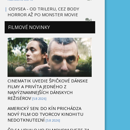
|
ODYSEA - OD TRILERU, CEZ BODY
HORROR AŽ PO MONSTER MOVIE
0
FILMOVÉ NOVINKY
CINEMATIK UVEDIE ŠPIČKOVÉ DÁNSKE
FILMY A PRIVÍTA JEDNÉHO Z
NAJVÝZNAMNEJŠÍCH DÁNSKYCH
REŽISÉROV
[5.8 2026]
AMERICKÝ SEN: DO KÍN PRICHÁDZA
NOVÝ FILM OD TVORCOV KINOHITU
NEDOTKNUTEĽNÍ
[5.8 2026]