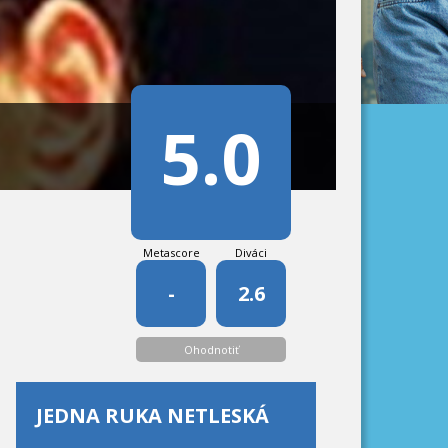
5.0
Metascore
Diváci
-
2.6
Ohodnotiť
JEDNA RUKA NETLESKÁ