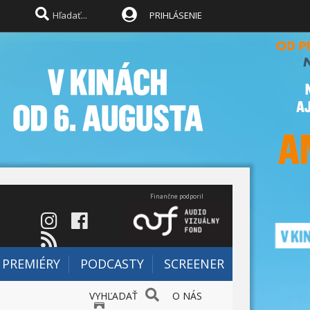
PRIHLÁSENIE
Finančne podporil
PREMIÉRY
PODCASTY
SCREENER
VYHĽADAŤ
O NÁS