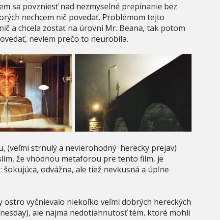
žem sa povzniesť nad nezmyselné prepínanie bez
orých nechcem nič povedať. Problémom tejto
 nič a chcela zostať na úrovni Mr. Beana, tak potom
 povedať, neviem prečo to neurobila.
 (veľmi strnulý a nevierohodný herecky prejav)
slím, že vhodnou metaforou pre tento film, je
 šokujúca, odvážna, ale tiež nevkusná a úplne
y ostro vyčnievalo niekoľko veľmi dobrých hereckých
dnesday), ale najmä nedotiahnutosť tém, ktoré mohli