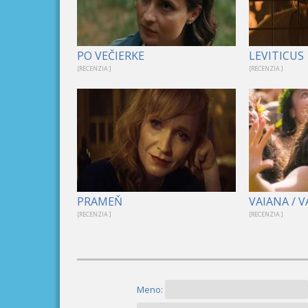
PO VEČIERKE
LEVITICUS
[RECENZIA ]
[RECENZIA ]
PRAMEŇ
VAIANA / 
[RECENZIA ]
[RECENZIA ]
Meno: