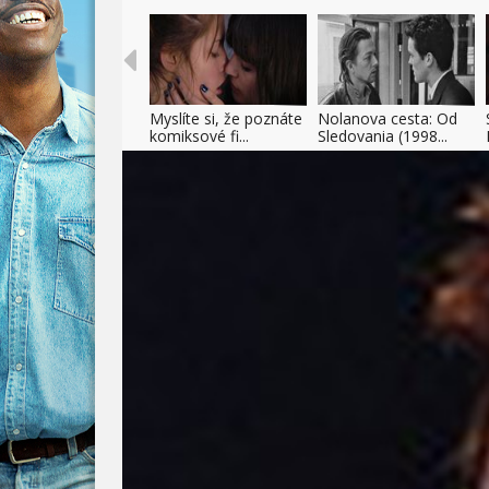
Myslíte si, že poznáte
Nolanova cesta: Od
komiksové fi...
Sledovania (1998...