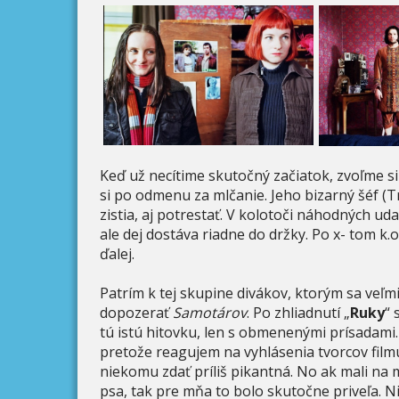
Keď už necítime skutočný začiatok, zvoľme si 
si po odmenu za mlčanie. Jeho bizarný šéf (
zistia, aj potrestať. V kolotoči náhodných ud
ale dej dostáva riadne do držky. Po x- tom k.o
ďalej.
Patrím k tej skupine divákov, ktorým sa veľmi
dopozerať
Samotárov
. Po zhliadnutí „
Ruky
“ 
tú istú hitovku, len s obmenenými prísadami.
pretože reagujem na vyhlásenia tvorcov film
niekomu zdať príliš pikantná. No ak mali na 
psa, tak pre mňa to bolo skutočne priveľa. 