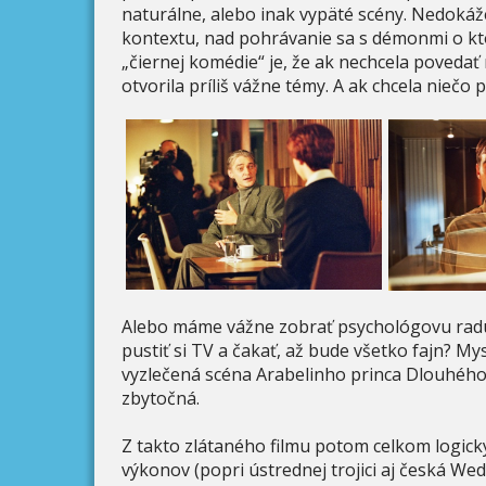
naturálne, alebo inak vypäté scény. Nedoká
kontextu, nad pohrávanie sa s démonmi o kt
„čiernej komédie“ je, že ak nechcela povedať
otvorila príliš vážne témy. A ak chcela niečo
Alebo máme vážne zobrať psychológovu radu,
pustiť si TV a čakať, až bude všetko fajn? My
vyzlečená scéna Arabelinho princa Dlouhého:
zbytočná.
Z takto zlátaného filmu potom celkom logick
výkonov (popri ústrednej trojici aj česká We