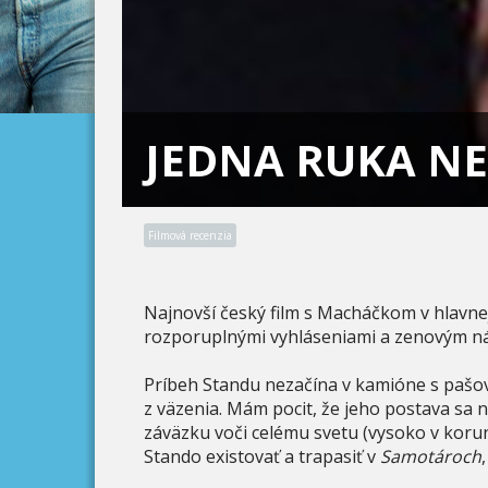
JEDNA RUKA N
Filmová recenzia
Najnovší český film s Macháčkom v hlavnej
rozporuplnými vyhláseniami a zenovým náz
Príbeh Standu nezačína v kamióne s pašov
z väzenia. Mám pocit, že jeho postava sa 
záväzku voči celému svetu (vysoko v koru
Stando existovať a trapasiť v
Samotároch