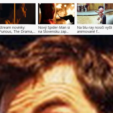
Stream novinky:
Nový Spider-Man si
Na blu-ray nosiči vyšli
Furious, The Drama,...
na Slovensku zap...
animované f...