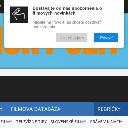
y
Rozprávky
Funny
Docu
Dostávajte od nás upozornenia o
filmových novinkách
RECENZIE
VIDEÁ
FILMY
Kliknite na Povoliť, ak chcete dostávať
upozornenia
Nie, ďakujem
Povoliť
Y
FILMOVÁ DATABÁZA
REBRÍČKY
 FILMY
TELEVÍZNE TIPY
SLOVENSKÉ FILMY
PRÁVE V KINÁCH