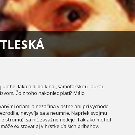
ETLESKÁ
 úlohe, láka ľudí do kina „samotárskou“ aurou,
vom. Čo z toho nakoniec platí? Málo...
anými orlami a nezačína vlastne ani pri východe
nezrodila, nevyvíja sa a neumrie. Napriek svojmu
ne stromu), sa nič závažné nedeje. Tak ako mohol
, môže existovať aj v hŕstke ďalších príbehov.