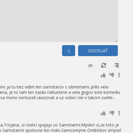
:)
ODOSLAŤ
01
m..ja tu tiez vidim len samotarov s obmenami..prilis vela
na, je to tam len nasilu nahustene a vela gegov este komediu
y sa mono nemuseli ukazovat a uz vobec nie v takom svetle...
a,Trojana...si vsetci spajaju so Samotarmi.Myslim si,ze toto je
 so Samotarmi spolocne len malo.Samozrejme Ondrickov zmysel