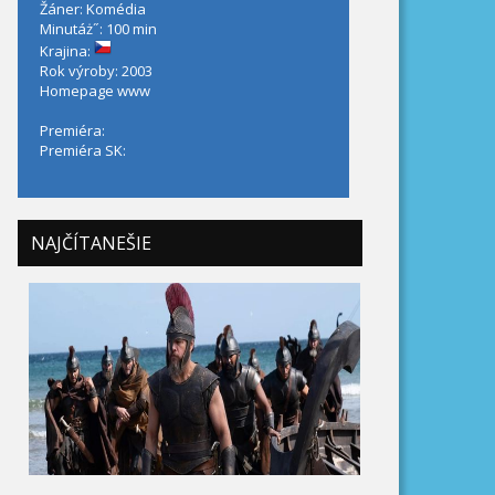
Žáner: Komédia
Minutáż˝: 100 min
Krajina:
Rok výroby: 2003
Homepage
www
Premiéra:
Premiéra SK:
NAJČÍTANEŠIE