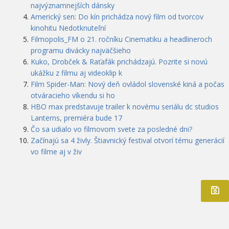
najvýznamnejších dánsky
Americký sen: Do kín prichádza nový film od tvorcov
kinohitu Nedotknuteľní
Filmopolis_FM o 21. ročníku Cinematiku a headlineroch
programu divácky najväčšieho
Kuko, Drobček & Raťafák prichádzajú. Pozrite si novú
ukážku z filmu aj videoklip k
Film Spider-Man: Nový deň ovládol slovenské kiná a počas
otváracieho víkendu si ho
HBO max predstavuje trailer k novému seriálu dc studios
Lanterns, premiéra bude 17
Čo sa udialo vo filmovom svete za posledné dni?
Začínajú sa 4 živly. Štiavnický festival otvorí tému generácií
vo filme aj v živ