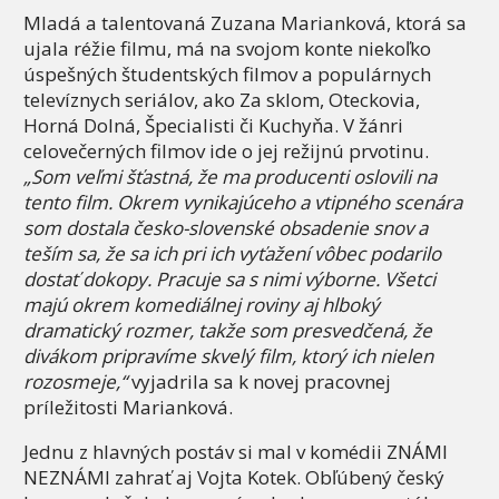
Mladá a talentovaná Zuzana Marianková, ktorá sa
ujala réžie filmu, má na svojom konte niekoľko
úspešných študentských filmov a populárnych
televíznych seriálov, ako Za sklom, Oteckovia,
Horná Dolná, Špecialisti či Kuchyňa. V žánri
celovečerných filmov ide o jej režijnú prvotinu.
„
Som veľmi šťastná, že ma producenti oslovili na
tento film. Okrem vynikajúceho a vtipného scenára
som dostala česko-slovenské obsadenie snov a
teším sa, že sa ich pri ich vyťažení vôbec podarilo
dostať dokopy. Pracuje sa s nimi výborne. Všetci
majú okrem komediálnej roviny aj hlboký
dramatický rozmer, takže som presvedčená, že
divákom pripravíme skvelý film, ktorý ich nielen
rozosmeje,“
vyjadrila sa k novej pracovnej
príležitosti Marianková.
Jednu z hlavných postáv si mal v komédii ZNÁMI
NEZNÁMI zahrať aj Vojta Kotek. Obľúbený český