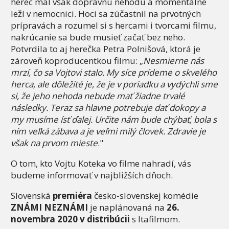
herec mal však dopravnú nehodu a momentálne
leží v nemocnici. Hoci sa zúčastnil na prvotných
prípravách a rozumel si s hercami i tvorcami filmu,
nakrúcanie sa bude musieť začať bez neho.
Potvrdila to aj herečka Petra Polnišová, ktorá je
zároveň koproducentkou filmu: „
Nesmierne nás
mrzí, čo sa Vojtovi stalo. My síce prídeme o skvelého
herca, ale dôležité je, že je v poriadku a vydýchli sme
si, že jeho nehoda nebude mať žiadne trvalé
následky. Teraz sa hlavne potrebuje dať dokopy a
my musíme ísť ďalej. Určite nám bude chýbať, bola s
ním veľká zábava a je veľmi milý človek. Zdravie je
však na prvom mieste
."
O tom, kto Vojtu Koteka vo filme nahradí, vás
budeme informovať v najbližších dňoch.
Slovenská
premiéra
česko-slovenskej komédie
ZNÁMI NEZNÁMI
je naplánovaná na
26.
novembra 2020 v distribúcii
s Itafilmom.