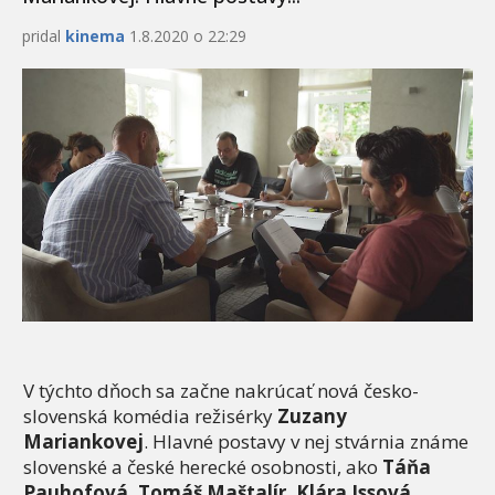
pridal
kinema
1.8.2020 o 22:29
V týchto dňoch sa začne nakrúcať nová česko-
slovenská komédia režisérky
Zuzany
Mariankovej
. Hlavné postavy v nej stvárnia známe
slovenské a české herecké osobnosti, ako
Táňa
Pauhofová, Tomáš Maštalír, Klára Issová,