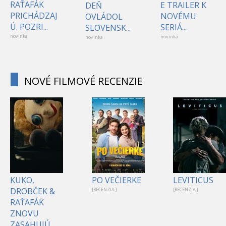
RAŤAFÁK
E TRAILER K
DEŇ
PRICHÁDZAJ
NOVÉMU
OVLÁDOL
Ú. POZRI...
SERIÁ...
SLOVENSK...
novinka
novinka
novinka
NOVÉ FILMOVÉ RECENZIE
KUKO,
PO VEČIERKE
LEVITICUS
DROBČEK &
[RECENZIA ]
[RECENZIA ]
RAŤAFÁK
ZNOVU
ZASAHUJÚ