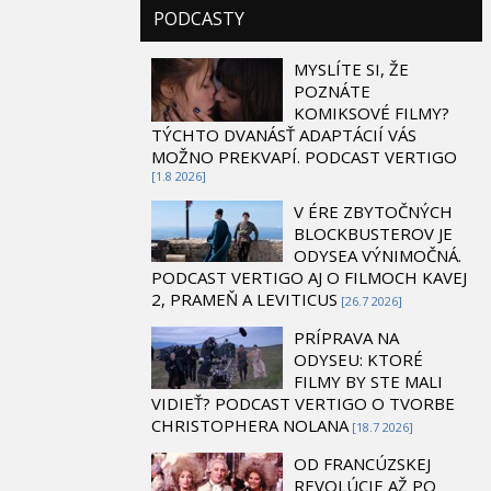
PODCASTY
MYSLÍTE SI, ŽE
POZNÁTE
KOMIKSOVÉ FILMY?
TÝCHTO DVANÁSŤ ADAPTÁCIÍ VÁS
MOŽNO PREKVAPÍ. PODCAST VERTIGO
[1.8 2026]
V ÉRE ZBYTOČNÝCH
BLOCKBUSTEROV JE
ODYSEA VÝNIMOČNÁ.
PODCAST VERTIGO AJ O FILMOCH KAVEJ
2, PRAMEŇ A LEVITICUS
[26.7 2026]
PRÍPRAVA NA
ODYSEU: KTORÉ
FILMY BY STE MALI
VIDIEŤ? PODCAST VERTIGO O TVORBE
CHRISTOPHERA NOLANA
[18.7 2026]
OD FRANCÚZSKEJ
REVOLÚCIE AŽ PO