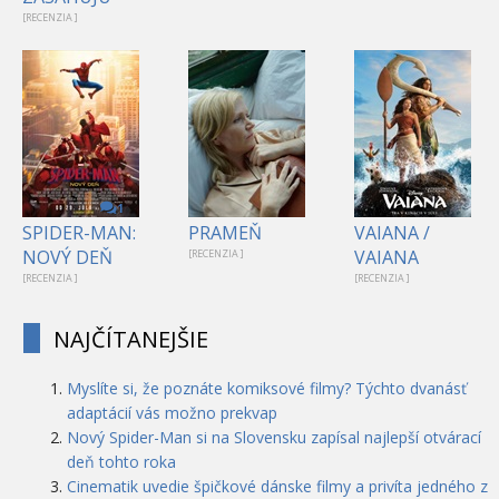
[RECENZIA ]
1
SPIDER-MAN:
PRAMEŇ
VAIANA /
NOVÝ DEŇ
VAIANA
[RECENZIA ]
[RECENZIA ]
[RECENZIA ]
NAJČÍTANEJŠIE
Myslíte si, že poznáte komiksové filmy? Týchto dvanásť
adaptácií vás možno prekvap
Nový Spider-Man si na Slovensku zapísal najlepší otvárací
deň tohto roka
Cinematik uvedie špičkové dánske filmy a privíta jedného z