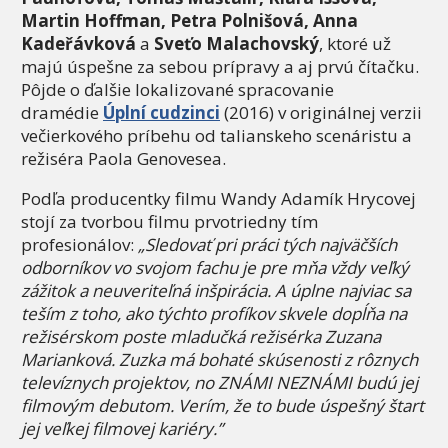
Martin Hoffman, Petra Polnišová, Anna
Kadeřávková
a
Sveťo Malachovský
, ktoré už
majú úspešne za sebou prípravy a aj prvú čítačku.
Pôjde o ďalšie lokalizované spracovanie
dramédie
Úplní cudzinci
(2016) v originálnej verzii
večierkového príbehu od talianskeho scenáristu a
režiséra Paola Genovesea.
Podľa producentky filmu Wandy Adamík Hrycovej
stojí za tvorbou filmu prvotriedny tím
profesionálov:
„Sledovať pri práci tých najväčších
odborníkov vo svojom fachu je pre mňa vždy veľký
zážitok a neuveriteľná inšpirácia. A úplne najviac sa
teším z toho, ako týchto profíkov skvele dopĺňa na
režisérskom poste mladučká režisérka Zuzana
Marianková. Zuzka má bohaté skúsenosti z rôznych
televíznych projektov, no ZNÁMI NEZNÁMI budú jej
filmovým debutom. Verím, že to bude úspešný štart
jej veľkej filmovej kariéry.”