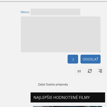
Meno:
:)
ODOSLAŤ
01
Zatiaľ žiadne príspevky
NAJLEPŠIE HODNOTENÉ FILMY