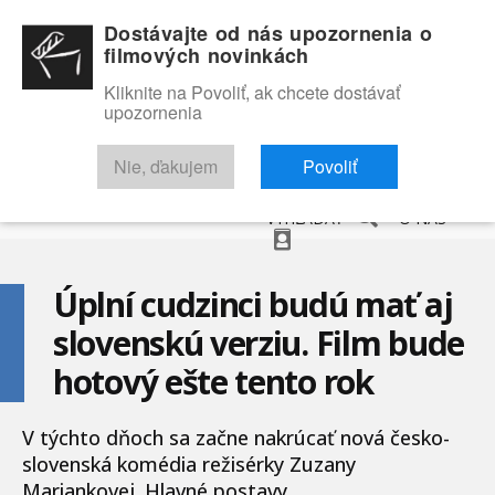
Dostávajte od nás upozornenia o
filmových novinkách
Kliknite na Povoliť, ak chcete dostávať
upozornenia
NOVINKY
RECENZIE
TRAILERY
FILMOVÁ DATABÁZA
Nie, ďakujem
Povoliť
VYHĽADAŤ
O NÁS
Úplní cudzinci budú mať aj
slovenskú verziu. Film bude
hotový ešte tento rok
V týchto dňoch sa začne nakrúcať nová česko-
slovenská komédia režisérky Zuzany
Mariankovej. Hlavné postavy...