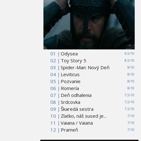
01 |
Odysea
9,5/10
02 |
Toy Story 5
8,5/10
03 |
Spider-Man: Nový Deň
8/10
04 |
Leviticus
8/10
05 |
Pozvanie
8/10
06 |
Romería
8/10
07 |
Deň odhalenia
7,5/10
08 |
Srdcovka
7,5/10
09 |
Škaredá sestra
7,5/10
10 |
Zlatko, náš sused je...
7/10
11 |
Vaiana / Vaiana
7/10
12 |
Prameň
7/10