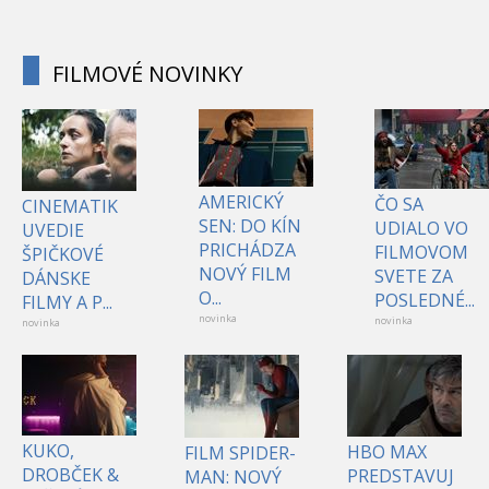
FILMOVÉ NOVINKY
AMERICKÝ
ČO SA
CINEMATIK
SEN: DO KÍN
UDIALO VO
UVEDIE
PRICHÁDZA
FILMOVOM
ŠPIČKOVÉ
NOVÝ FILM
SVETE ZA
DÁNSKE
O...
POSLEDNÉ...
FILMY A P...
novinka
novinka
novinka
KUKO,
HBO MAX
FILM SPIDER-
DROBČEK &
PREDSTAVUJ
MAN: NOVÝ