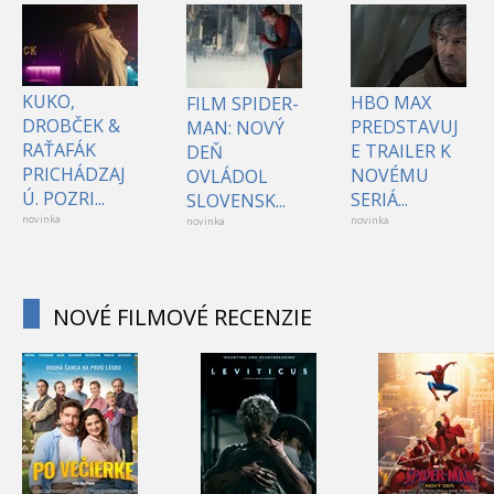
KUKO,
HBO MAX
FILM SPIDER-
DROBČEK &
PREDSTAVUJ
MAN: NOVÝ
RAŤAFÁK
E TRAILER K
DEŇ
PRICHÁDZAJ
NOVÉMU
OVLÁDOL
Ú. POZRI...
SERIÁ...
SLOVENSK...
novinka
novinka
novinka
NOVÉ FILMOVÉ RECENZIE