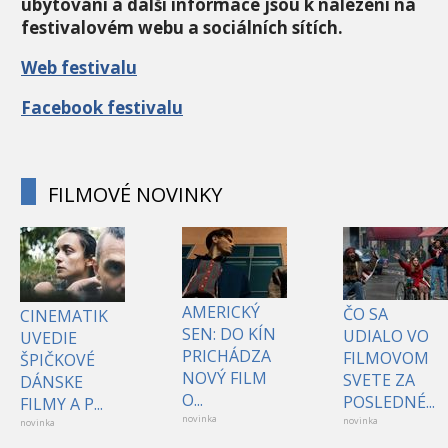
ubytování a další informace jsou k nalezení na
festivalovém webu a sociálních sítích.
Web festivalu
Facebook festivalu
FILMOVÉ NOVINKY
AMERICKÝ
ČO SA
CINEMATIK
SEN: DO KÍN
UDIALO VO
UVEDIE
PRICHÁDZA
FILMOVOM
ŠPIČKOVÉ
NOVÝ FILM
SVETE ZA
DÁNSKE
O...
POSLEDNÉ...
FILMY A P...
novinka
novinka
novinka