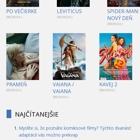
1
PO VEČIERKE
LEVITICUS
SPIDER-MAN:
NOVÝ DEŇ
[RECENZIA ]
[RECENZIA ]
[RECENZIA ]
PRAMEŇ
VAIANA /
KAVEJ 2
VAIANA
[RECENZIA ]
[RECENZIA ]
[RECENZIA ]
NAJČÍTANEJŠIE
Myslíte si, že poznáte komiksové filmy? Týchto dvanásť
adaptácií vás možno prekvap