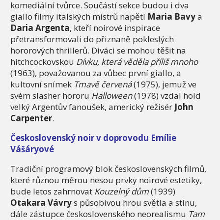
komediální tvůrce. Součástí sekce budou i dva
giallo filmy italských mistrů napětí
Maria Bavy
a
Daria Argenta
, kteří noirové inspirace
přetransformovali do přiznaně pokleslých
hororových thrillerů. Diváci se mohou těšit na
hitchcockovskou
Dívku, která věděla příliš mnoho
(1963), považovanou za vůbec první giallo, a
kultovní snímek
Tmavě červená
(1975), jemuž ve
svém slasher hororu
Halloween
(1978) vzdal hold
velký Argentův fanoušek, americký režisér
John
Carpenter
.
Československý noir v doprovodu Emílie
Vášáryové
Tradiční programový blok československých filmů,
které různou měrou nesou prvky noirové estetiky,
bude letos zahrnovat
Kouzelný dům
(1939)
Otakara Vávry
s působivou hrou světla a stínu,
dále zástupce československého neorealismu
Tam