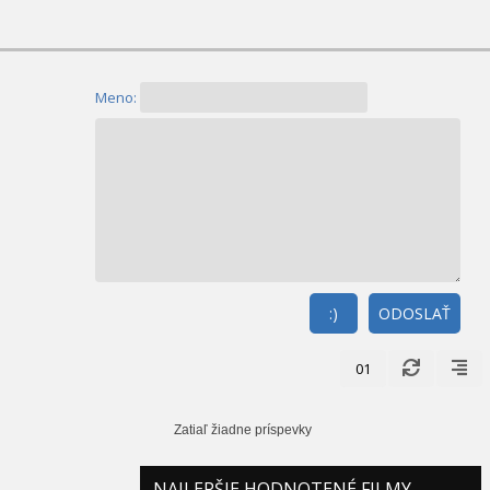
Meno:
:)
ODOSLAŤ
01
Zatiaľ žiadne príspevky
NAJLEPŠIE HODNOTENÉ FILMY