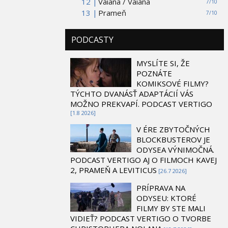
12 |
Vaiana / Vaiana
7/10
13 |
Prameň
7/10
PODCASTY
MYSLÍTE SI, ŽE
POZNÁTE
KOMIKSOVÉ FILMY?
TÝCHTO DVANÁSŤ ADAPTÁCIÍ VÁS
MOŽNO PREKVAPÍ. PODCAST VERTIGO
[1.8 2026]
V ÉRE ZBYTOČNÝCH
BLOCKBUSTEROV JE
ODYSEA VÝNIMOČNÁ.
PODCAST VERTIGO AJ O FILMOCH KAVEJ
2, PRAMEŇ A LEVITICUS
[26.7 2026]
PRÍPRAVA NA
ODYSEU: KTORÉ
FILMY BY STE MALI
VIDIEŤ? PODCAST VERTIGO O TVORBE