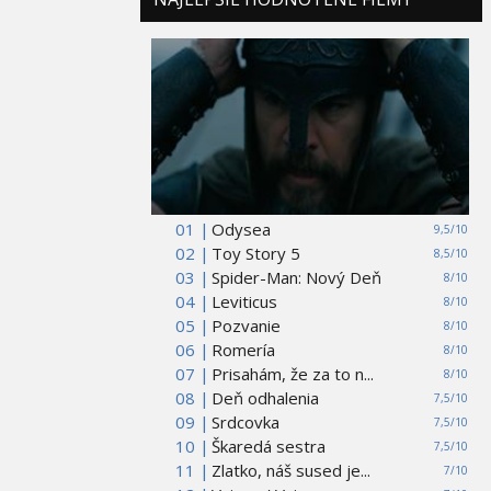
01 |
Odysea
9,5/10
02 |
Toy Story 5
8,5/10
03 |
Spider-Man: Nový Deň
8/10
04 |
Leviticus
8/10
05 |
Pozvanie
8/10
06 |
Romería
8/10
07 |
Prisahám, že za to n...
8/10
08 |
Deň odhalenia
7,5/10
09 |
Srdcovka
7,5/10
10 |
Škaredá sestra
7,5/10
11 |
Zlatko, náš sused je...
7/10