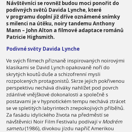
Návštěvníci se rovněž budou moci ponořit do
podivných světů Davida Lynche, které
v programu doplní již dříve oznámené snímky
s milenci na útěku, noiry tandemu Anthony
Mann – John Alton a filmové adaptace románů
Patricie Highsmith.
Podivné světy Davida Lynche
Ve svých filmech přiznaně inspirovaných noirovými
klasikami se David Lynch opakovaně noří do
skrytých koutů duše a schizofrenní mysli
rozpolcených protagonistů. Skrze jejich pokřivenou
perspektivu nechává diváky nahlížet pod povrch
zdánlivé vnějškové dokonalosti a společně s
postavami je v hypnotickém tempu nechává ztrácet
se ve spletitých labyrintech znepokojivých příběhů.
Za fasádu idylického života na předměstí se
návštěvníci Noir Film Festivalu podívají v
Modrém
sametu
(1986), divokou jízdu napříč Amerikou