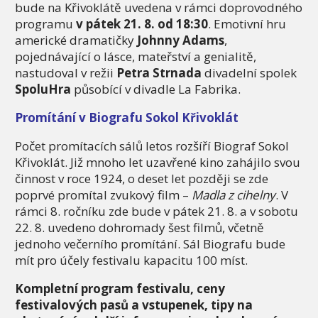
bude na Křivoklátě uvedena v rámci doprovodného
programu
v pátek 21. 8. od 18:30
. Emotivní hru
americké dramatičky
Johnny Adams
,
pojednávající o lásce, mateřství a genialitě,
nastudoval v režii
Petra Strnada
divadelní spolek
SpoluHra
působící v divadle La Fabrika.
Promítání v Biografu Sokol Křivoklát
Počet promítacích sálů letos rozšíří Biograf Sokol
Křivoklát. Již mnoho let uzavřené kino zahájilo svou
činnost v roce 1924, o deset let později se zde
poprvé promítal zvukový film –
Madla z cihelny
. V
rámci 8. ročníku zde bude v pátek 21. 8. a v sobotu
22. 8. uvedeno dohromady šest filmů, včetně
jednoho večerního promítání. Sál Biografu bude
mít pro účely festivalu kapacitu 100 míst.
Kompletní program festivalu, c
eny
festivalových pasů a vstupenek, tipy na