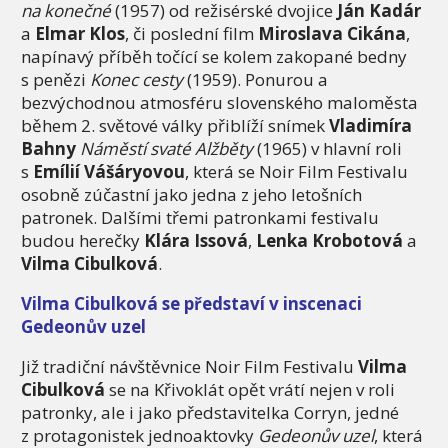
na konečné
(1957) od režisérské dvojice
Ján Kadár
a
Elmar Klos
, či poslední film
Miroslava Cikána
,
napínavý příběh točící se kolem zakopané bedny
s penězi
Konec cesty
(1959). Ponurou a
bezvýchodnou atmosféru slovenského maloměsta
během 2. světové války přiblíží snímek
Vladimíra
Bahny
Náměstí svaté Alžběty
(1965) v hlavní roli
s
Emílií Vášáryovou
, která se Noir Film Festivalu
osobně zúčastní jako jedna z jeho letošních
patronek. Dalšími třemi patronkami festivalu
budou herečky
Klára Issová
,
Lenka Krobotová
a
Vilma Cibulková
.
Vilma Cibulková se představí v inscenaci
Gedeonův uzel
Již tradiční návštěvnice Noir Film Festivalu
Vilma
Cibulková
se na Křivoklát opět vrátí nejen v roli
patronky, ale i jako představitelka Corryn, jedné
z protagonistek jednoaktovky
Gedeonův uzel
, která