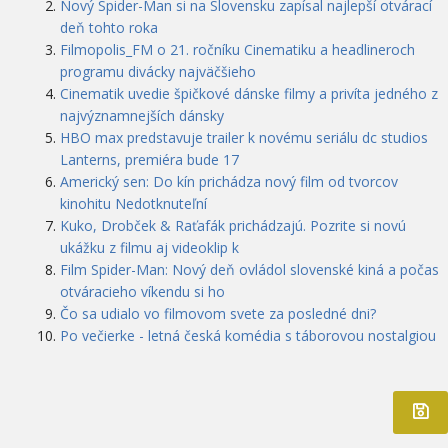
Nový Spider-Man si na Slovensku zapísal najlepší otvárací
deň tohto roka
Filmopolis_FM o 21. ročníku Cinematiku a headlineroch
programu divácky najväčšieho
Cinematik uvedie špičkové dánske filmy a privíta jedného z
najvýznamnejších dánsky
HBO max predstavuje trailer k novému seriálu dc studios
Lanterns, premiéra bude 17
Americký sen: Do kín prichádza nový film od tvorcov
kinohitu Nedotknuteľní
Kuko, Drobček & Raťafák prichádzajú. Pozrite si novú
ukážku z filmu aj videoklip k
Film Spider-Man: Nový deň ovládol slovenské kiná a počas
otváracieho víkendu si ho
Čo sa udialo vo filmovom svete za posledné dni?
Po večierke - letná česká komédia s táborovou nostalgiou