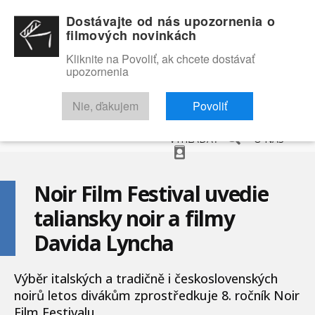
Dostávajte od nás upozornenia o
filmových novinkách
Kliknite na Povoliť, ak chcete dostávať
upozornenia
NOVINKY
RECENZIE
TRAILERY
FILMOVÁ DATABÁZA
Nie, ďakujem
Povoliť
VYHĽADAŤ
O NÁS
Noir Film Festival uvedie
taliansky noir a filmy
Davida Lyncha
Výběr italských a tradičně i československých
noirů letos divákům zprostředkuje 8. ročník Noir
Film Festivalu ...