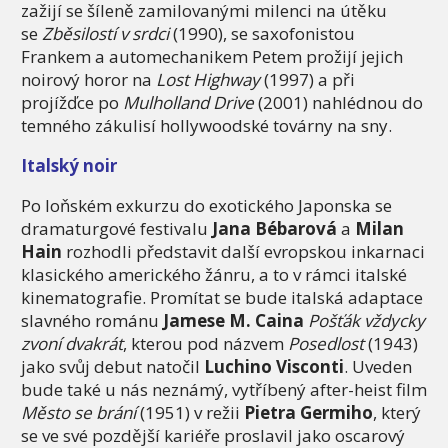
zažijí se šíleně zamilovanými milenci na útěku
se
Zběsilostí v srdci
(1990), se saxofonistou
Frankem a automechanikem Petem prožijí jejich
noirový horor na
Lost Highway
(1997) a při
projížďce po
Mulholland Drive
(2001) nahlédnou do
temného zákulisí hollywoodské továrny na sny.
Italský noir
Po loňském exkurzu do exotického Japonska se
dramaturgové festivalu
Jana Bébarová
a
Milan
Hain
rozhodli představit další evropskou inkarnaci
klasického amerického žánru, a to v rámci italské
kinematografie. Promítat se bude italská adaptace
slavného románu
Jamese M. Caina
Pošťák vždycky
zvoní dvakrát
, kterou pod názvem
Posedlost
(1943)
jako svůj debut natočil
Luchino Visconti
. Uveden
bude také u nás neznámý, vytříbený after-heist film
Město se brání
(1951) v režii
Pietra Germiho
, který
se ve své pozdější kariéře proslavil jako oscarový