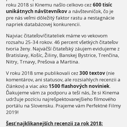
roku 2018 si Kinemu našlo celkovo cez
600 tisíc
unikátnych návštevníkov
a návštevníčok, čo je
pre nás veľmi dôležitý faktor rastu a nestagnácie
napriek databázovej konkurencii.
Najviac čitateľov/čitateliek máme vo vekovom
rozsahu 25-34 rokov. 46 percent všetkých čitateľov
tvoria ženy. Najväčší čitateľský záujem evidujeme z
Bratislavy, Košíc, Žiliny, Banskej Bystrice, Trenčína,
Nitry, Trnavy, Prešova a Martina.
V roku 2018 sme publikovali cez
300 textov
(nie
komentárov, ani statusov, ale rozsiahlych recenzii a
článkov) a viac ako
1500 flashových noviniek
.
Ďakujeme vám za podporu a teší nás, že si Kinema
udržuje pozíciu najrešpektovanejšieho filmového
portálu na Slovensku. Prajeme vám Perfektné Filmy
2019!
Šesť najklikanejších recenzii za rok 2018: