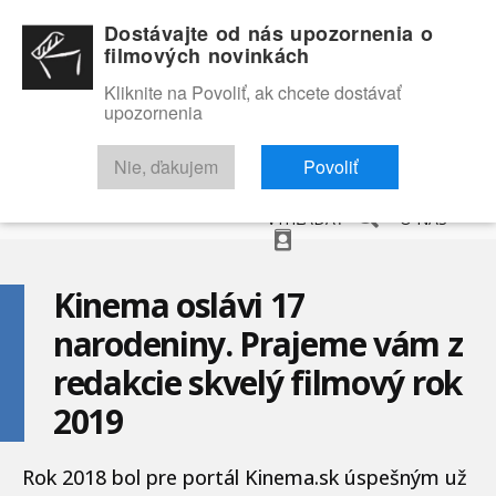
Dostávajte od nás upozornenia o
filmových novinkách
Kliknite na Povoliť, ak chcete dostávať
upozornenia
NOVINKY
RECENZIE
TRAILERY
FILMOVÁ DATABÁZA
Nie, ďakujem
Povoliť
VYHĽADAŤ
O NÁS
Kinema oslávi 17
narodeniny. Prajeme vám z
redakcie skvelý filmový rok
2019
Rok 2018 bol pre portál Kinema.sk úspešným už