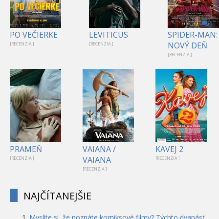
1
PO VEČIERKE
LEVITICUS
SPIDER-MAN:
NOVÝ DEŇ
[RECENZIA ]
[RECENZIA ]
[RECENZIA ]
PRAMEŇ
VAIANA /
KAVEJ 2
VAIANA
[RECENZIA ]
[RECENZIA ]
[RECENZIA ]
NAJČÍTANEJŠIE
Myslíte si, že poznáte komiksové filmy? Týchto dvanásť