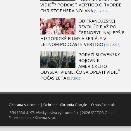
VIDIEŤ? PODCAST VERTIGO O TVORBE
CHRISTOPHERA NOLANA
[18.7 2026]
OD FRANCÚZSKEJ
REVOLÚCIE AŽ PO
ČERNOBYĽ. NAJLEPŠIE
HISTORICKÉ FILMY A SERIÁLY V
LETNOM PODCASTE VERTIGO
[13.7 2026]
PORAZÍ SLOVENSKÝ
BOJOVNÍK
AMERICKÉHO
ODYSEA? VIEME, ČO SA OPLATÍ VIDIEŤ
POČAS LETA
[5.7 2026]
Ochrana súkromia
|
Ochrana súkromia Google
|
O nás / kontakt
ISSN 1336-4197. Všetky práva vyhradené. (c) 2026 SECTOR Online
Entertainment / Kinema s.r.o.