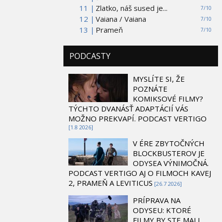
11 |
Zlatko, náš sused je...
7/10
12 |
Vaiana / Vaiana
7/10
13 |
Prameň
7/10
PODCASTY
MYSLÍTE SI, ŽE
POZNÁTE
KOMIKSOVÉ FILMY?
TÝCHTO DVANÁSŤ ADAPTÁCIÍ VÁS
MOŽNO PREKVAPÍ. PODCAST VERTIGO
[1.8 2026]
V ÉRE ZBYTOČNÝCH
BLOCKBUSTEROV JE
ODYSEA VÝNIMOČNÁ.
PODCAST VERTIGO AJ O FILMOCH KAVEJ
2, PRAMEŇ A LEVITICUS
[26.7 2026]
PRÍPRAVA NA
ODYSEU: KTORÉ
FILMY BY STE MALI