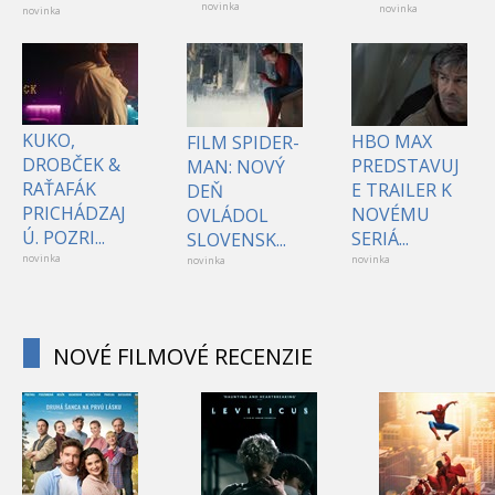
novinka
novinka
novinka
KUKO,
HBO MAX
FILM SPIDER-
DROBČEK &
PREDSTAVUJ
MAN: NOVÝ
RAŤAFÁK
E TRAILER K
DEŇ
PRICHÁDZAJ
NOVÉMU
OVLÁDOL
Ú. POZRI...
SERIÁ...
SLOVENSK...
novinka
novinka
novinka
NOVÉ FILMOVÉ RECENZIE