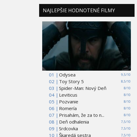
NAJLEPŠIE HODNOTENÉ FILMY
01 |
Odysea
9,5/10
02 |
Toy Story 5
8,5/10
03 |
Spider-Man: Nový Deň
8/10
04 |
Leviticus
8/10
05 |
Pozvanie
8/10
06 |
Romería
8/10
07 |
Prisahám, že za to n...
8/10
08 |
Deň odhalenia
7,5/10
09 |
Srdcovka
7,5/10
10 |
Škaredá sestra
7,5/10