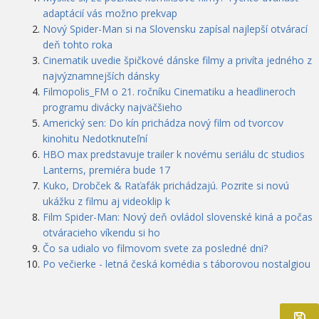
adaptácií vás možno prekvap
Nový Spider-Man si na Slovensku zapísal najlepší otvárací
deň tohto roka
Cinematik uvedie špičkové dánske filmy a privíta jedného z
najvýznamnejších dánsky
Filmopolis_FM o 21. ročníku Cinematiku a headlineroch
programu divácky najväčšieho
Americký sen: Do kín prichádza nový film od tvorcov
kinohitu Nedotknuteľní
HBO max predstavuje trailer k novému seriálu dc studios
Lanterns, premiéra bude 17
Kuko, Drobček & Raťafák prichádzajú. Pozrite si novú
ukážku z filmu aj videoklip k
Film Spider-Man: Nový deň ovládol slovenské kiná a počas
otváracieho víkendu si ho
Čo sa udialo vo filmovom svete za posledné dni?
Po večierke - letná česká komédia s táborovou nostalgiou