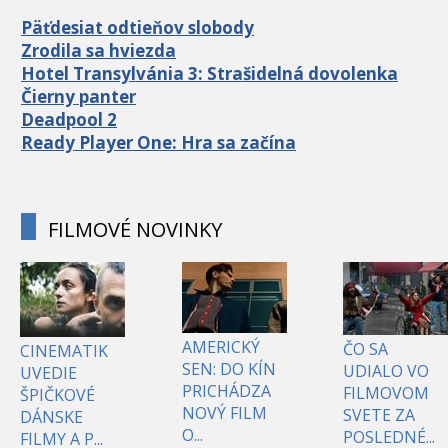
Päťdesiat odtieňov slobody
Zrodila sa hviezda
Hotel Transylvánia 3: Strašidelná dovolenka
Čierny panter
Deadpool 2
Ready Player One: Hra sa začína
FILMOVÉ NOVINKY
AMERICKÝ
ČO SA
CINEMATIK
SEN: DO KÍN
UDIALO VO
UVEDIE
PRICHÁDZA
FILMOVOM
ŠPIČKOVÉ
NOVÝ FILM
SVETE ZA
DÁNSKE
O...
POSLEDNÉ...
FILMY A P...