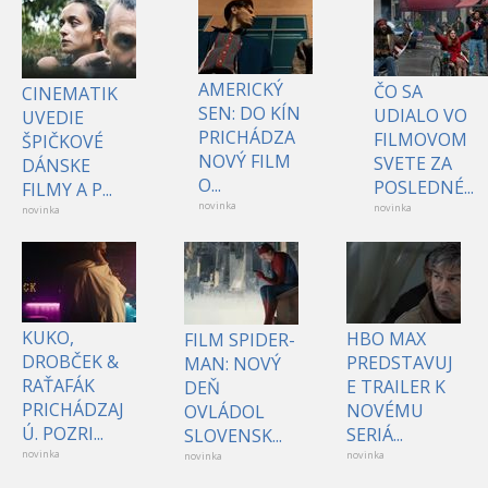
AMERICKÝ
ČO SA
CINEMATIK
SEN: DO KÍN
UDIALO VO
UVEDIE
PRICHÁDZA
FILMOVOM
ŠPIČKOVÉ
NOVÝ FILM
SVETE ZA
DÁNSKE
O...
POSLEDNÉ...
FILMY A P...
novinka
novinka
novinka
KUKO,
HBO MAX
FILM SPIDER-
DROBČEK &
PREDSTAVUJ
MAN: NOVÝ
RAŤAFÁK
E TRAILER K
DEŇ
PRICHÁDZAJ
NOVÉMU
OVLÁDOL
Ú. POZRI...
SERIÁ...
SLOVENSK...
novinka
novinka
novinka