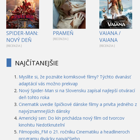
1
SPIDER-MAN:
PRAMEŇ
VAIANA /
NOVÝ DEŇ
VAIANA
[RECENZIA ]
[RECENZIA ]
[RECENZIA ]
NAJČÍTANEJŠIE
Myslíte si, že poznáte komiksové filmy? Týchto dvanásť
adaptácií vás možno prekvap
Nový Spider-Man si na Slovensku zapísal najlepší otvárací
deň tohto roka
Cinematik uvedie špičkové dánske filmy a privíta jedného z
najvýznamnejších dánsky
Americký sen: Do kín prichádza nový film od tvorcov
kinohitu Nedotknuteľní
Filmopolis_FM o 21. ročníku Cinematiku a headlineroch
programu divácky najväčšieho