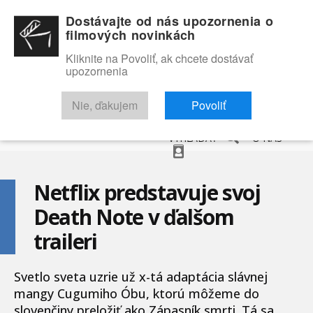
Dostávajte od nás upozornenia o
filmových novinkách
Kliknite na Povoliť, ak chcete dostávať
upozornenia
NOVINKY
RECENZIE
TRAILERY
FILMOVÁ DATABÁZA
Nie, ďakujem
Povoliť
VYHĽADAŤ
O NÁS
Netflix predstavuje svoj
Death Note v ďalšom
traileri
Svetlo sveta uzrie už x-tá adaptácia slávnej
mangy Cugumiho Óbu, ktorú môžeme do
slovenčiny preložiť ako Zápasník smrti. Tá sa