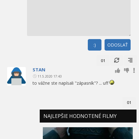
:)
ODOSLAŤ
01
STAN
11.5.2020 17:43
to vážne ste napísali "zápasník"? ... uff
01
NAJLEPŠIE HODNOTENÉ FILMY