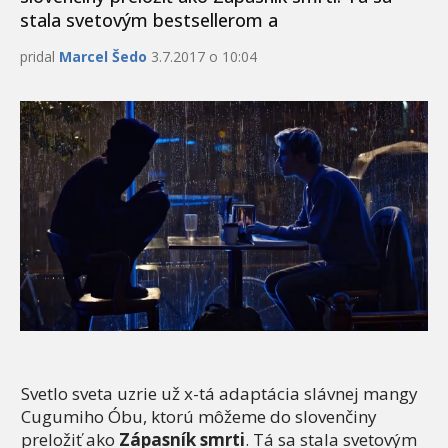
stala svetovým bestsellerom a
pridal
Marcel Šedo
3.7.2017 o 10:04
Svetlo sveta uzrie už x-tá adaptácia slávnej mangy
Cugumiho Óbu, ktorú môžeme do slovenčiny
preložiť ako
Zápasník smrti
. Tá sa stala svetovým