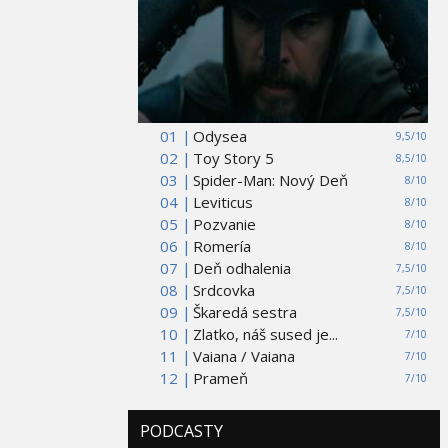
01 |
Odysea
9,5/10
02 |
Toy Story 5
8,5/10
03 |
Spider-Man: Nový Deň
8/10
04 |
Leviticus
8/10
05 |
Pozvanie
8/10
06 |
Romería
8/10
07 |
Deň odhalenia
7,5/10
08 |
Srdcovka
7,5/10
09 |
Škaredá sestra
7,5/10
10 |
Zlatko, náš sused je...
7/10
11 |
Vaiana / Vaiana
7/10
12 |
Prameň
7/10
PODCASTY