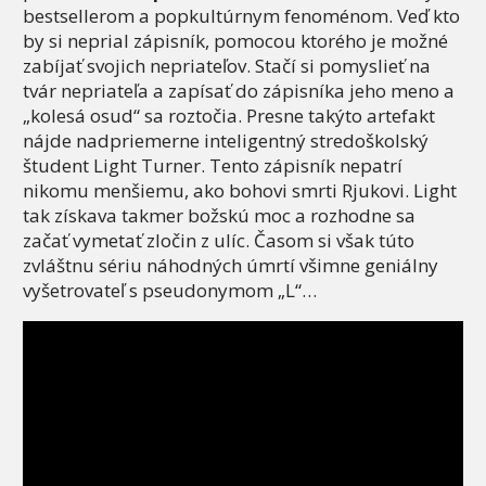
bestsellerom a popkultúrnym fenoménom. Veď kto
by si neprial zápisník, pomocou ktorého je možné
zabíjať svojich nepriateľov. Stačí si pomyslieť na
tvár nepriateľa a zapísať do zápisníka jeho meno a
„kolesá osud“ sa roztočia. Presne takýto artefakt
nájde nadpriemerne inteligentný stredoškolský
študent Light Turner. Tento zápisník nepatrí
nikomu menšiemu, ako bohovi smrti Rjukovi. Light
tak získava takmer božskú moc a rozhodne sa
začať vymetať zločin z ulíc. Časom si však túto
zvláštnu sériu náhodných úmrtí všimne geniálny
vyšetrovateľ s pseudonymom „L“…