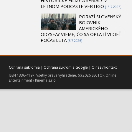
HISTORICKÉ FILMY A SERIÁLY V
LETNOM PODCASTE VERTIGO
[13.7 2026]
PORAZÍ SLOVENSKÝ
BOJOVNÍK
AMERICKÉHO
ODYSEA? VIEME, ČO SA OPLATÍ VIDIEŤ
POČAS LETA
[5.7 2026]
Ochrana súkromia
|
Ochrana súkromia Google
|
O nás / kontakt
ISSN 1336-4197. Všetky práva vyhradené. (c) 2026 SECTOR Online
Entertainment / Kinema s.r.o.