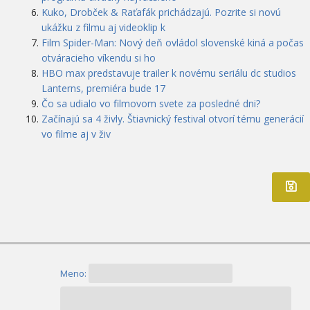
Kuko, Drobček & Raťafák prichádzajú. Pozrite si novú
ukážku z filmu aj videoklip k
Film Spider-Man: Nový deň ovládol slovenské kiná a počas
otváracieho víkendu si ho
HBO max predstavuje trailer k novému seriálu dc studios
Lanterns, premiéra bude 17
Čo sa udialo vo filmovom svete za posledné dni?
Začínajú sa 4 živly. Štiavnický festival otvorí tému generácií
vo filme aj v živ
Meno: