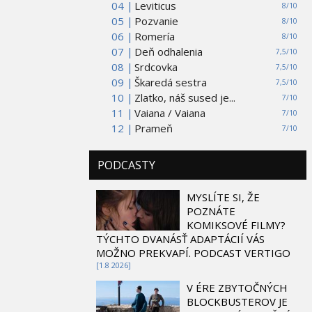
04 |
Leviticus
8/10
05 |
Pozvanie
8/10
06 |
Romería
8/10
07 |
Deň odhalenia
7,5/10
08 |
Srdcovka
7,5/10
09 |
Škaredá sestra
7,5/10
10 |
Zlatko, náš sused je...
7/10
11 |
Vaiana / Vaiana
7/10
12 |
Prameň
7/10
PODCASTY
MYSLÍTE SI, ŽE
POZNÁTE
KOMIKSOVÉ FILMY?
TÝCHTO DVANÁSŤ ADAPTÁCIÍ VÁS
MOŽNO PREKVAPÍ. PODCAST VERTIGO
[1.8 2026]
V ÉRE ZBYTOČNÝCH
BLOCKBUSTEROV JE