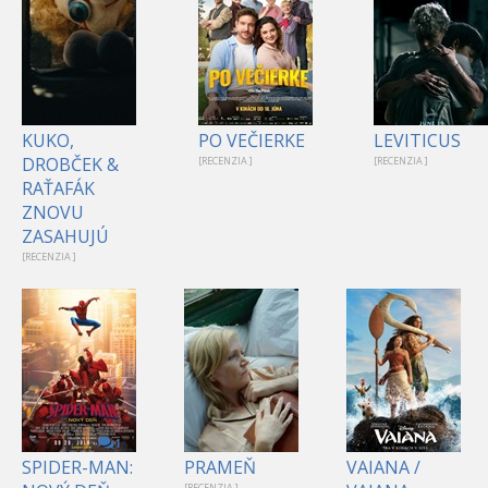
KUKO,
PO VEČIERKE
LEVITICUS
DROBČEK &
[RECENZIA ]
[RECENZIA ]
RAŤAFÁK
ZNOVU
ZASAHUJÚ
[RECENZIA ]
1
SPIDER-MAN:
PRAMEŇ
VAIANA /
[RECENZIA ]