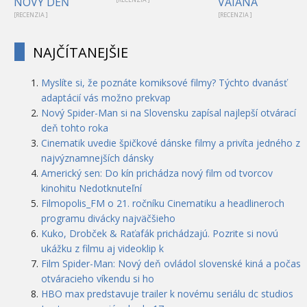
NOVÝ DEŇ
VAIANA
[RECENZIA ]
[RECENZIA ]
NAJČÍTANEJŠIE
Myslíte si, že poznáte komiksové filmy? Týchto dvanásť
adaptácií vás možno prekvap
Nový Spider-Man si na Slovensku zapísal najlepší otvárací
deň tohto roka
Cinematik uvedie špičkové dánske filmy a privíta jedného z
najvýznamnejších dánsky
Americký sen: Do kín prichádza nový film od tvorcov
kinohitu Nedotknuteľní
Filmopolis_FM o 21. ročníku Cinematiku a headlineroch
programu divácky najväčšieho
Kuko, Drobček & Raťafák prichádzajú. Pozrite si novú
ukážku z filmu aj videoklip k
Film Spider-Man: Nový deň ovládol slovenské kiná a počas
otváracieho víkendu si ho
HBO max predstavuje trailer k novému seriálu dc studios