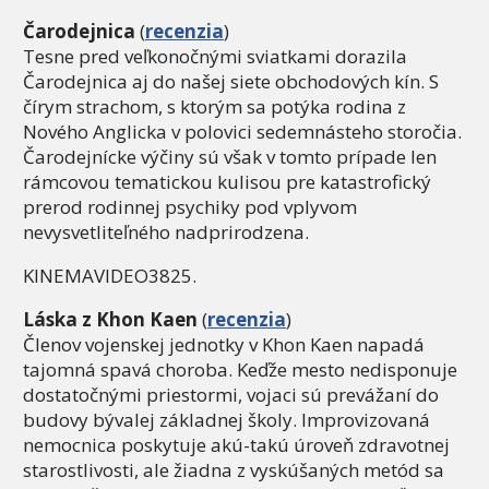
Čarodejnica
(
recenzia
)
Tesne pred veľkonočnými sviatkami dorazila
Čarodejnica aj do našej siete obchodových kín. S
čírym strachom, s ktorým sa potýka rodina z
Nového Anglicka v polovici sedemnásteho storočia.
Čarodejnícke výčiny sú však v tomto prípade len
rámcovou tematickou kulisou pre katastrofický
prerod rodinnej psychiky pod vplyvom
nevysvetliteľného nadprirodzena.
KINEMAVIDEO3825.
Láska z Khon Kaen
(
recenzia
)
Členov vojenskej jednotky v Khon Kaen napadá
tajomná spavá choroba. Keďže mesto nedisponuje
dostatočnými priestormi, vojaci sú prevážaní do
budovy bývalej základnej školy. Improvizovaná
nemocnica poskytuje akú-takú úroveň zdravotnej
starostlivosti, ale žiadna z vyskúšaných metód sa