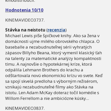
kinodistribúcii.
Hodnotenia 10/10
KINEMAVIDEO3737.
Stávka na neistotu
(
recenzia
)
Michael Lewis píše špičkové knihy. Ako sa žena v
domácnosti ujme milého obrovského chlapca. O
baseballe a nezabudnuteľnej sérii vyhratých
zápasov Billyho Beana, ktorý vymenil klasický ťah
na talenty za matematické analýzy kompaktnosti
tímu. A najnovšie o hypotekárnej kríze, ktorá
odpálila Lehmann Brothers do krachu a
odštartovala novú ekonomickú krízu vo svete. Keď
sa spojí skvelá predloha s výborným režisérom,
vznikajú nezabudnuteľné filmy ako Stávka na
istotu. Len Adam McKay doteraz točil komédie s
Willom Ferrellom a nie ambiciózne kúsky...
KINEMAVIDEO3837.