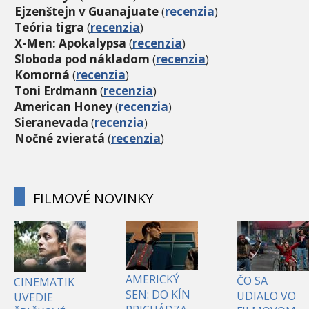
Ejzenštejn v Guanajuate
(
recenzia
)
Teória tigra
(
recenzia
)
X-Men: Apokalypsa
(
recenzia
)
Sloboda pod nákladom
(
recenzia
)
Komorná
(
recenzia
)
Toni Erdmann
(
recenzia
)
American Honey
(
recenzia
)
Sieranevada
(
recenzia
)
Nočné zvieratá
(
recenzia
)
FILMOVÉ NOVINKY
AMERICKÝ
ČO SA
CINEMATIK
SEN: DO KÍN
UDIALO VO
UVEDIE