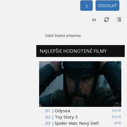
:)
ODOSLAŤ
01
Zatiaľ žiadne príspevky
NAJLEPŠIE HODNOTENÉ FILMY
01 |
Odysea
9,5/10
02 |
Toy Story 5
8,5/10
03 |
Spider-Man: Nový Deň
8/10