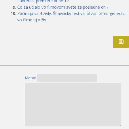
Lanterns, premiéra bude 17
Čo sa udialo vo filmovom svete za posledné dni?
Začínajú sa 4 živly. Štiavnický festival otvorí tému generácií
vo filme aj v živ
Meno: