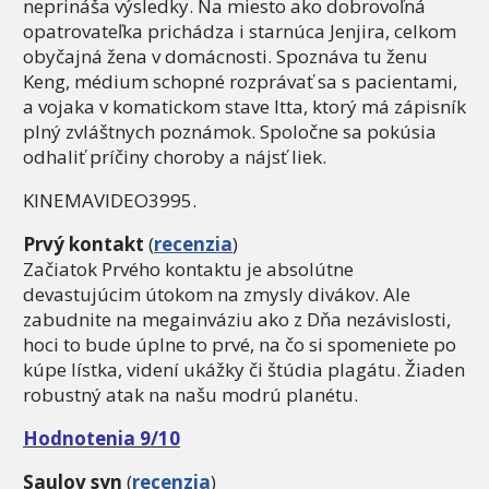
neprináša výsledky. Na miesto ako dobrovoľná
opatrovateľka prichádza i starnúca Jenjira, celkom
obyčajná žena v domácnosti. Spoznáva tu ženu
Keng, médium schopné rozprávať sa s pacientami,
a vojaka v komatickom stave Itta, ktorý má zápisník
plný zvláštnych poznámok. Spoločne sa pokúsia
odhaliť príčiny choroby a nájsť liek.
KINEMAVIDEO3995.
Prvý kontakt
(
recenzia
)
Začiatok Prvého kontaktu je absolútne
devastujúcim útokom na zmysly divákov. Ale
zabudnite na megainváziu ako z Dňa nezávislosti,
hoci to bude úplne to prvé, na čo si spomeniete po
kúpe lístka, videní ukážky či štúdia plagátu. Žiaden
robustný atak na našu modrú planétu.
Hodnotenia 9/10
Saulov syn
(
recenzia
)