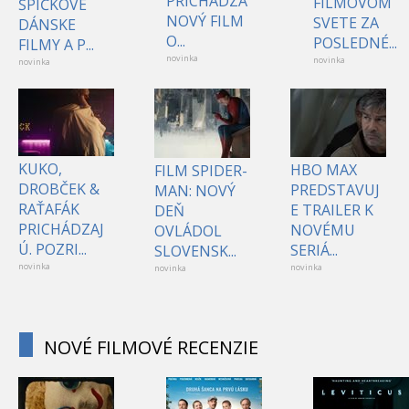
PRICHÁDZA
FILMOVOM
ŠPIČKOVÉ
NOVÝ FILM
SVETE ZA
DÁNSKE
O...
POSLEDNÉ...
FILMY A P...
novinka
novinka
novinka
KUKO,
HBO MAX
FILM SPIDER-
DROBČEK &
PREDSTAVUJ
MAN: NOVÝ
RAŤAFÁK
E TRAILER K
DEŇ
PRICHÁDZAJ
NOVÉMU
OVLÁDOL
Ú. POZRI...
SERIÁ...
SLOVENSK...
novinka
novinka
novinka
NOVÉ FILMOVÉ RECENZIE