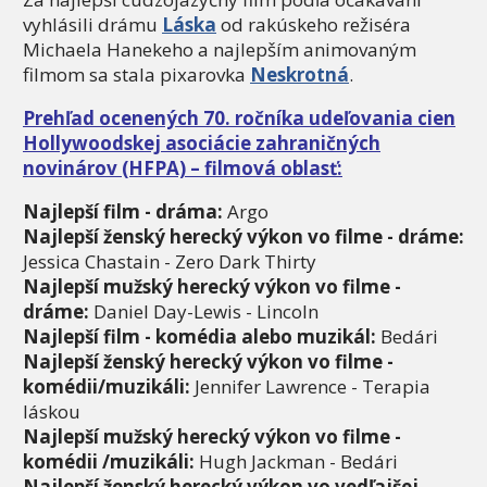
vyhlásili drámu
Láska
od rakúskeho režiséra
Michaela Hanekeho a najlepším animovaným
filmom sa stala pixarovka
Neskrotná
.
Prehľad ocenených 70. ročníka udeľovania cien
Hollywoodskej asociácie zahraničných
novinárov (HFPA) – filmová oblasť:
Najlepší film - dráma:
Argo
Najlepší ženský herecký výkon vo filme - dráme:
Jessica Chastain - Zero Dark Thirty
Najlepší mužský herecký výkon vo filme -
dráme:
Daniel Day-Lewis - Lincoln
Najlepší film - komédia alebo muzikál:
Bedári
Najlepší ženský herecký výkon vo filme -
komédii/muzikáli:
Jennifer Lawrence - Terapia
láskou
Najlepší mužský herecký výkon vo filme -
komédii /muzikáli:
Hugh Jackman - Bedári
Najlepší ženský herecký výkon vo vedľajšej