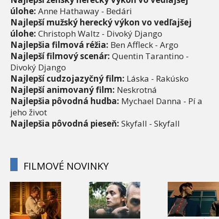
úlohe:
Anne Hathaway - Bedári
Najlepší mužský herecký výkon vo vedľajšej
úlohe:
Christoph Waltz - Divoký Django
Najlepšia filmová réžia:
Ben Affleck - Argo
Najlepší filmový scenár:
Quentin Tarantino -
Divoký Django
Najlepší cudzojazyčný film:
Láska - Rakúsko
Najlepší animovaný film:
Neskrotná
Najlepšia pôvodná hudba:
Mychael Danna - Pí a
jeho život
Najlepšia pôvodná pieseň:
Skyfall - Skyfall
FILMOVÉ NOVINKY