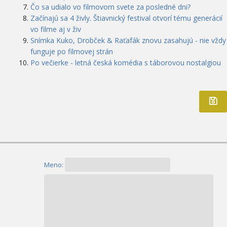
Čo sa udialo vo filmovom svete za posledné dni?
Začínajú sa 4 živly. Štiavnický festival otvorí tému generácií
vo filme aj v živ
Snímka Kuko, Drobček & Raťafák znovu zasahujú - nie vždy
funguje po filmovej strán
Po večierke - letná česká komédia s táborovou nostalgiou
Meno: