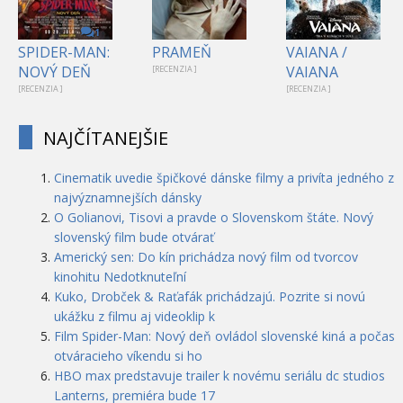
1
SPIDER-MAN:
PRAMEŇ
VAIANA /
NOVÝ DEŇ
VAIANA
[RECENZIA ]
[RECENZIA ]
[RECENZIA ]
NAJČÍTANEJŠIE
Cinematik uvedie špičkové dánske filmy a privíta jedného z
najvýznamnejších dánsky
O Golianovi, Tisovi a pravde o Slovenskom štáte. Nový
slovenský film bude otvárať
Americký sen: Do kín prichádza nový film od tvorcov
kinohitu Nedotknuteľní
Kuko, Drobček & Raťafák prichádzajú. Pozrite si novú
ukážku z filmu aj videoklip k
Film Spider-Man: Nový deň ovládol slovenské kiná a počas
otváracieho víkendu si ho
HBO max predstavuje trailer k novému seriálu dc studios
Lanterns, premiéra bude 17