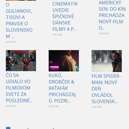
AMERICKÝ
CINEMATIK
O
SEN: DO KÍN
UVEDIE
GOLIANOVI,
PRICHÁDZA
ŠPIČKOVÉ
TISOVI A
NOVÝ FILM
DÁNSKE
PRAVDE O
O...
FILMY A P...
SLOVENSKO
novinka
novinka
M ...
novinka
ČO SA
KUKO,
FILM SPIDER-
UDIALO VO
DROBČEK &
MAN: NOVÝ
FILMOVOM
RAŤAFÁK
DEŇ
SVETE ZA
PRICHÁDZAJ
OVLÁDOL
POSLEDNÉ...
Ú. POZRI...
SLOVENSK...
novinka
novinka
novinka