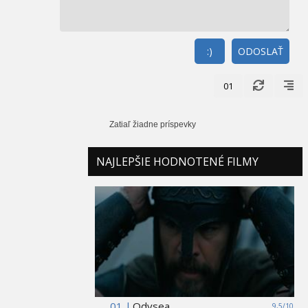
:)
ODOSLAŤ
01
Zatiaľ žiadne príspevky
NAJLEPŠIE HODNOTENÉ FILMY
01 |
Odysea
9,5/10