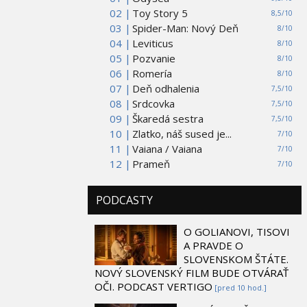
02 |
Toy Story 5
8,5/10
03 |
Spider-Man: Nový Deň
8/10
04 |
Leviticus
8/10
05 |
Pozvanie
8/10
06 |
Romería
8/10
07 |
Deň odhalenia
7,5/10
08 |
Srdcovka
7,5/10
09 |
Škaredá sestra
7,5/10
10 |
Zlatko, náš sused je...
7/10
11 |
Vaiana / Vaiana
7/10
12 |
Prameň
7/10
PODCASTY
O GOLIANOVI, TISOVI
A PRAVDE O
SLOVENSKOM ŠTÁTE.
NOVÝ SLOVENSKÝ FILM BUDE OTVÁRAŤ
OČI. PODCAST VERTIGO
[pred 10 hod.]