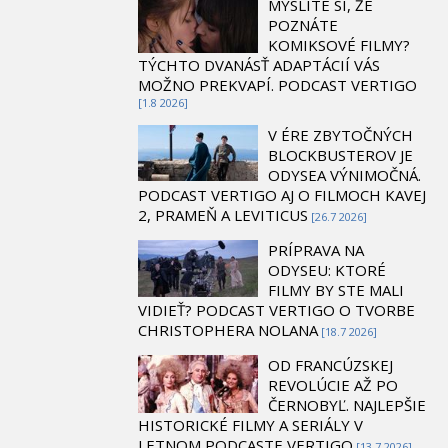
MYSLÍTE SI, ŽE
POZNÁTE
KOMIKSOVÉ FILMY?
TÝCHTO DVANÁSŤ ADAPTÁCIÍ VÁS
MOŽNO PREKVAPÍ. PODCAST VERTIGO
[1.8 2026]
V ÉRE ZBYTOČNÝCH
BLOCKBUSTEROV JE
ODYSEA VÝNIMOČNÁ.
PODCAST VERTIGO AJ O FILMOCH KAVEJ
2, PRAMEŇ A LEVITICUS
[26.7 2026]
PRÍPRAVA NA
ODYSEU: KTORÉ
FILMY BY STE MALI
VIDIEŤ? PODCAST VERTIGO O TVORBE
CHRISTOPHERA NOLANA
[18.7 2026]
OD FRANCÚZSKEJ
REVOLÚCIE AŽ PO
ČERNOBYĽ. NAJLEPŠIE
HISTORICKÉ FILMY A SERIÁLY V
LETNOM PODCASTE VERTIGO
[13.7 2026]