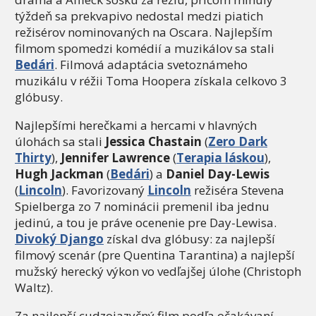
týždeň sa prekvapivo nedostal medzi piatich
režisérov nominovaných na Oscara. Najlepším
filmom spomedzi komédií a muzikálov sa stali
Bedári
. Filmová adaptácia svetoznámeho
muzikálu v réžii Toma Hoopera získala celkovo 3
glóbusy.
Najlepšími herečkami a hercami v hlavných
úlohách sa stali
Jessica Chastain
(
Zero Dark
Thirty
),
Jennifer Lawrence
(
Terapia láskou
),
Hugh Jackman
(
Bedári
) a
Daniel Day-Lewis
(
Lincoln
). Favorizovaný
Lincoln
režiséra Stevena
Spielberga zo 7 nominácii premenil iba jednu
jedinú, a tou je práve ocenenie pre Day-Lewisa.
Divoký Django
získal dva glóbusy: za najlepší
filmový scenár (pre Quentina Tarantina) a najlepší
mužský herecký výkon vo vedľajšej úlohe (Christoph
Waltz).
Za najlepší cudzojazyčný film podľa očakávaní