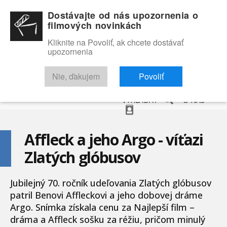
Dostávajte od nás upozornenia o
filmových novinkách
Kliknite na Povoliť, ak chcete dostávať
upozornenia
NOVINKY
RECENZIE
TRAILERY
FILMOVÁ DATABÁZA
Nie, ďakujem
Povoliť
VYHĽADAŤ
O NÁS
Affleck a jeho Argo - víťazi
Zlatých glóbusov
Jubilejný 70. ročník udeľovania Zlatých glóbusov
patril Benovi Affleckovi a jeho dobovej dráme
Argo. Snímka získala cenu za Najlepší film –
dráma a Affleck sošku za réžiu, pričom minulý