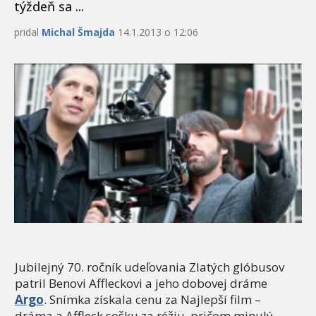
týždeň sa ...
pridal
Michal Šmajda
14.1.2013 o 12:06
Jubilejný 70. ročník udeľovania Zlatých glóbusov
patril Benovi Affleckovi a jeho dobovej dráme
Argo
. Snímka získala cenu za Najlepší film –
dráma a Affleck sošku za réžiu, pričom minulý