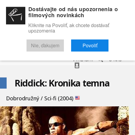
Dostávajte od nás upozornenia o
filmových novinkách
Kliknite na Povoliť, ak chcete dostávať
upozornenia
NOVINKY
RECENZIE
TRAILERY
FILMOVÁ DATABÁZA
Nie, ďakujem
Povoliť
VYHĽADAŤ
O NÁS
Riddick: Kronika temna
Dobrodružný / Sci-fi (2004)