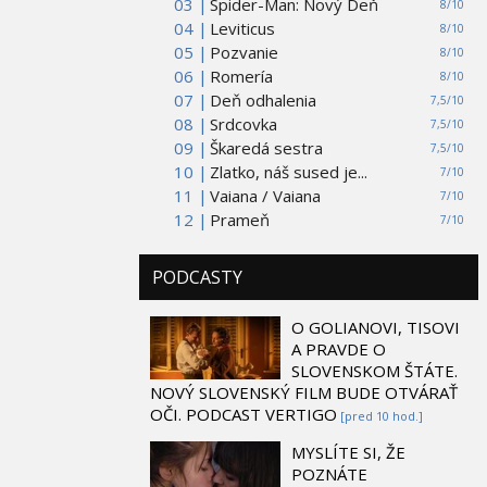
03 |
Spider-Man: Nový Deň
8/10
04 |
Leviticus
8/10
05 |
Pozvanie
8/10
06 |
Romería
8/10
07 |
Deň odhalenia
7,5/10
08 |
Srdcovka
7,5/10
09 |
Škaredá sestra
7,5/10
10 |
Zlatko, náš sused je...
7/10
11 |
Vaiana / Vaiana
7/10
12 |
Prameň
7/10
PODCASTY
O GOLIANOVI, TISOVI
A PRAVDE O
SLOVENSKOM ŠTÁTE.
NOVÝ SLOVENSKÝ FILM BUDE OTVÁRAŤ
OČI. PODCAST VERTIGO
[pred 10 hod.]
MYSLÍTE SI, ŽE
POZNÁTE