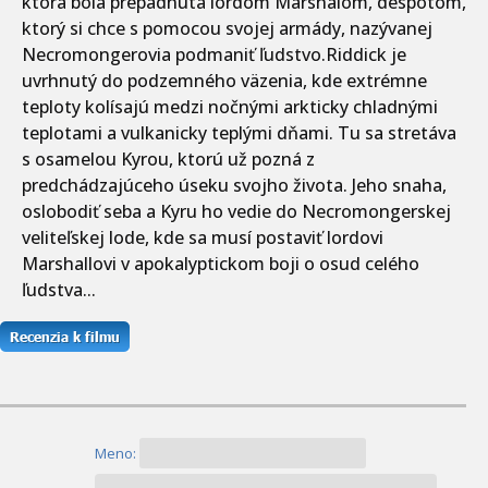
ktorá bola prepadnutá lordom Marshalom, despotom,
ktorý si chce s pomocou svojej armády, nazývanej
Necromongerovia podmaniť ľudstvo.Riddick je
uvrhnutý do podzemného väzenia, kde extrémne
teploty kolísajú medzi nočnými arkticky chladnými
teplotami a vulkanicky teplými dňami. Tu sa stretáva
s osamelou Kyrou, ktorú už pozná z
predchádzajúceho úseku svojho života. Jeho snaha,
oslobodiť seba a Kyru ho vedie do Necromongerskej
veliteľskej lode, kde sa musí postaviť lordovi
Marshallovi v apokalyptickom boji o osud celého
ľudstva...
Meno: