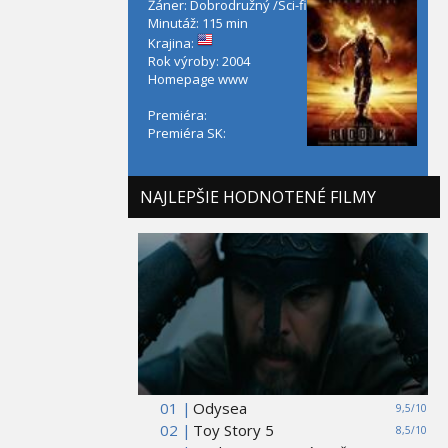
Žáner: Dobrodružný /Sci-fi
Minutáž: 115 min
Krajina:
Rok výroby: 2004
Homepage
www
Premiéra:
Premiéra SK:
NAJLEPŠIE HODNOTENÉ FILMY
01 |
Odysea
9,5/10
02 |
Toy Story 5
8,5/10