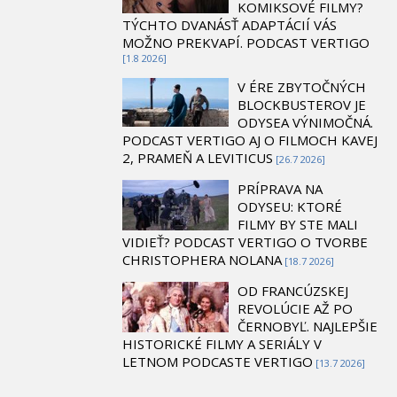
KOMIKSOVÉ FILMY?
TÝCHTO DVANÁSŤ ADAPTÁCIÍ VÁS
MOŽNO PREKVAPÍ. PODCAST VERTIGO
[1.8 2026]
V ÉRE ZBYTOČNÝCH
BLOCKBUSTEROV JE
ODYSEA VÝNIMOČNÁ.
PODCAST VERTIGO AJ O FILMOCH KAVEJ
2, PRAMEŇ A LEVITICUS
[26.7 2026]
PRÍPRAVA NA
ODYSEU: KTORÉ
FILMY BY STE MALI
VIDIEŤ? PODCAST VERTIGO O TVORBE
CHRISTOPHERA NOLANA
[18.7 2026]
OD FRANCÚZSKEJ
REVOLÚCIE AŽ PO
ČERNOBYĽ. NAJLEPŠIE
HISTORICKÉ FILMY A SERIÁLY V
LETNOM PODCASTE VERTIGO
[13.7 2026]