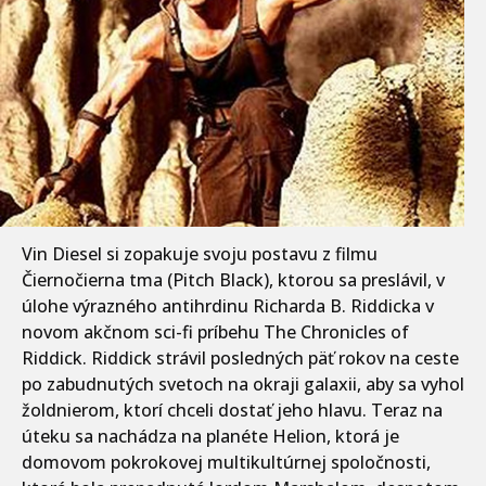
Vin Diesel si zopakuje svoju postavu z filmu
Čiernočierna tma (Pitch Black), ktorou sa preslávil, v
úlohe výrazného antihrdinu Richarda B. Riddicka v
novom akčnom sci-fi príbehu The Chronicles of
Riddick. Riddick strávil posledných päť rokov na ceste
po zabudnutých svetoch na okraji galaxii, aby sa vyhol
žoldnierom, ktorí chceli dostať jeho hlavu. Teraz na
úteku sa nachádza na planéte Helion, ktorá je
domovom pokrokovej multikultúrnej spoločnosti,