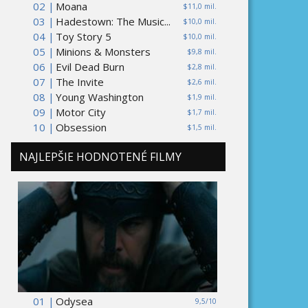
02 |
Moana
$11,0 mil.
03 |
Hadestown: The Music...
$10,0 mil.
04 |
Toy Story 5
$10,0 mil.
05 |
Minions & Monsters
$9,8 mil.
06 |
Evil Dead Burn
$2,8 mil.
07 |
The Invite
$2,6 mil.
08 |
Young Washington
$1,9 mil.
09 |
Motor City
$1,7 mil.
10 |
Obsession
$1,5 mil.
NAJLEPŠIE HODNOTENÉ FILMY
01 |
Odysea
9,5/10