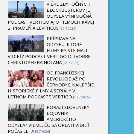
V ÉRE ZBYTOČNÝCH
BLOCKBUSTEROV JE
ODYSEA VÝNIMOČNÁ.
PODCAST VERTIGO AJ O FILMOCH KAVEJ
2, PRAMEŇ A LEVITICUS
[26.7 2026]
PRÍPRAVA NA
ODYSEU: KTORÉ
FILMY BY STE MALI
VIDIEŤ? PODCAST VERTIGO O TVORBE
CHRISTOPHERA NOLANA
[18.7 2026]
OD FRANCÚZSKEJ
REVOLÚCIE AŽ PO
ČERNOBYĽ. NAJLEPŠIE
HISTORICKÉ FILMY A SERIÁLY V
LETNOM PODCASTE VERTIGO
[13.7 2026]
PORAZÍ SLOVENSKÝ
BOJOVNÍK
AMERICKÉHO
ODYSEA? VIEME, ČO SA OPLATÍ VIDIEŤ
POČAS LETA
[5.7 2026]