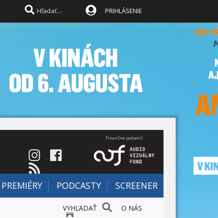
PRIHLÁSENIE
Finančne podporil
PREMIÉRY
PODCASTY
SCREENER
VYHĽADAŤ
O NÁS