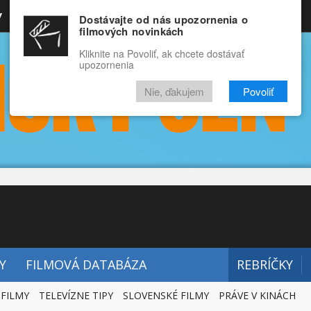
y
Rozprávky
Funny
Docu
Dostávajte od nás upozornenia o
filmových novinkách
RECENZIE
VIDEÁ
FILMY
Kliknite na Povoliť, ak chcete dostávať
upozornenia
Nie, ďakujem
Povoliť
Y
FILMOVÁ DATABÁZA
REBRÍČKY
 FILMY
TELEVÍZNE TIPY
SLOVENSKÉ FILMY
PRÁVE V KINÁCH