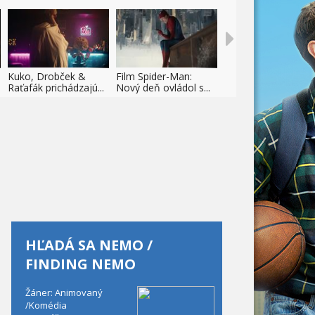
Kuko, Drobček &
Film Spider-Man:
Raťafák prichádzajú...
Nový deň ovládol s...
HĽADÁ SA NEMO /
FINDING NEMO
Žáner: Animovaný
/Komédia