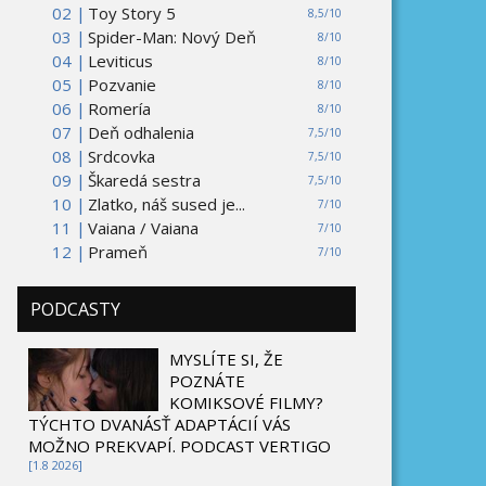
02 |
Toy Story 5
8,5/10
03 |
Spider-Man: Nový Deň
8/10
04 |
Leviticus
8/10
05 |
Pozvanie
8/10
06 |
Romería
8/10
07 |
Deň odhalenia
7,5/10
08 |
Srdcovka
7,5/10
09 |
Škaredá sestra
7,5/10
10 |
Zlatko, náš sused je...
7/10
11 |
Vaiana / Vaiana
7/10
12 |
Prameň
7/10
PODCASTY
MYSLÍTE SI, ŽE
POZNÁTE
KOMIKSOVÉ FILMY?
TÝCHTO DVANÁSŤ ADAPTÁCIÍ VÁS
MOŽNO PREKVAPÍ. PODCAST VERTIGO
[1.8 2026]