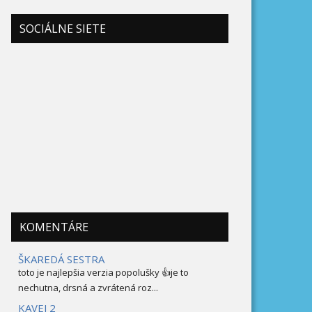
SOCIÁLNE SIETE
KOMENTÁRE
ŠKAREDÁ SESTRA
toto je najlepšia verzia popolušky 👍je to
nechutna, drsná a zvrátená roz...
KAVEJ 2