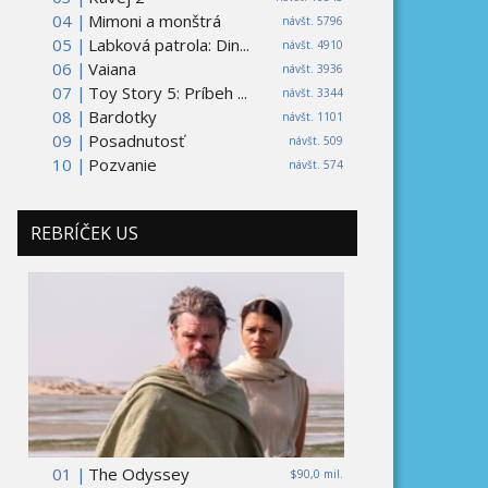
04 |
Mimoni a monštrá
návšt. 5796
05 |
Labková patrola: Din...
návšt. 4910
06 |
Vaiana
návšt. 3936
07 |
Toy Story 5: Príbeh ...
návšt. 3344
08 |
Bardotky
návšt. 1101
09 |
Posadnutosť
návšt. 509
10 |
Pozvanie
návšt. 574
REBRÍČEK US
01 |
The Odyssey
$90,0 mil.