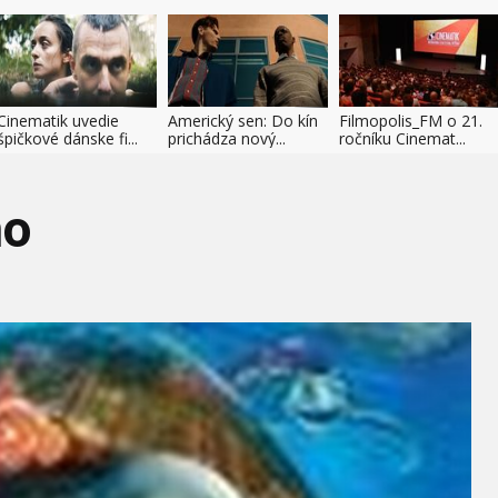
Cinematik uvedie
Americký sen: Do kín
Filmopolis_FM o 21.
špičkové dánske fi...
prichádza nový...
ročníku Cinemat...
mo