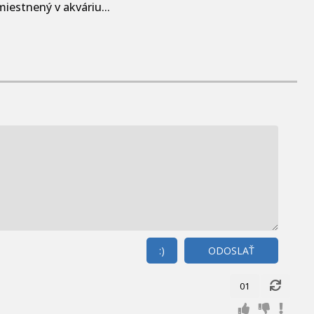
iestnený v akváriu...
:)
ODOSLAŤ
01