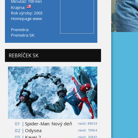
Minutáž: 100 min
Krajina:
Rok výroby: 2003
Homepage
www
Premiéra:
Premiéra SK:
REBRÍČEK SK
01 |
Spider-Man: Nový deň
návšt. 89634
02 |
Odysea
návšt. 19964
03 |
Kavej 2
návšt. 16843