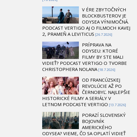
V ÉRE ZBYTOČNÝCH
BLOCKBUSTEROV JE
ODYSEA VÝNIMOČNÁ.
PODCAST VERTIGO AJ O FILMOCH KAVEJ
2, PRAMEŇ A LEVITICUS
[26.7 2026]
PRÍPRAVA NA
ODYSEU: KTORÉ
FILMY BY STE MALI
VIDIEŤ? PODCAST VERTIGO O TVORBE
CHRISTOPHERA NOLANA
[18.7 2026]
OD FRANCÚZSKEJ
REVOLÚCIE AŽ PO
ČERNOBYĽ. NAJLEPŠIE
HISTORICKÉ FILMY A SERIÁLY V
LETNOM PODCASTE VERTIGO
[13.7 2026]
PORAZÍ SLOVENSKÝ
BOJOVNÍK
AMERICKÉHO
ODYSEA? VIEME, ČO SA OPLATÍ VIDIEŤ