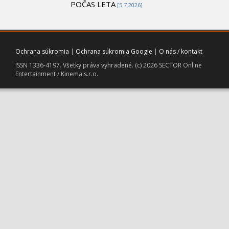
POČAS LETA
[5.7 2026]
Ochrana súkromia
|
Ochrana súkromia Google
|
O nás / kontakt
ISSN 1336-4197. Všetky práva vyhradené. (c) 2026 SECTOR Online
Entertainment / Kinema s.r.o.