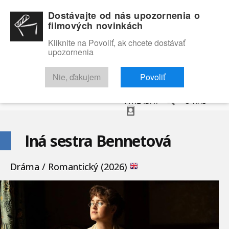
Dostávajte od nás upozornenia o
filmových novinkách
Kliknite na Povoliť, ak chcete dostávať
upozornenia
NOVINKY
RECENZIE
TRAILERY
FILMOVÁ DATABÁZA
Nie, ďakujem
Povoliť
VYHĽADAŤ
O NÁS
Iná sestra Bennetová
Dráma / Romantický (2026)