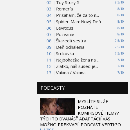
02 |
Toy Story 5
8,5/10
03 |
Romería
8/10
04 |
Prisahám, že za to n...
8/10
05 |
Spider-Man: Nový Deň
8/10
06 |
Leviticus
8/10
07 |
Pozvanie
8/10
08 |
Škaredá sestra
7,5/10
09 |
Deň odhalenia
7,5/10
10 |
Srdcovka
7,5/10
11 |
Najbohatšia žena na ...
7/10
12 |
Zlatko, náš sused je...
7/10
13 |
Vaiana / Vaiana
7/10
PODCASTY
MYSLÍTE SI, ŽE
POZNÁTE
KOMIKSOVÉ FILMY?
TÝCHTO DVANÁSŤ ADAPTÁCIÍ VÁS
MOŽNO PREKVAPÍ. PODCAST VERTIGO
[1.8 2026]