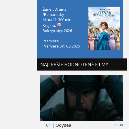
Žáner: Dráma
/Romantický
Minutáž: 300 min
Krajina:
Rok výroby: 2026
Premiéra:
Premiéra SK: 6.5.2026
NAJLEPŠIE HODNOTENÉ FILMY
01 |
Odysea
9,5/10