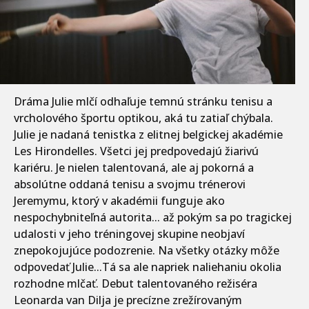
Dráma Julie mlčí odhaľuje temnú stránku tenisu a
vrcholového športu optikou, aká tu zatiaľ chýbala.
Julie je nadaná tenistka z elitnej belgickej akadémie
Les Hirondelles. Všetci jej predpovedajú žiarivú
kariéru. Je nielen talentovaná, ale aj pokorná a
absolútne oddaná tenisu a svojmu trénerovi
Jeremymu, ktorý v akadémii funguje ako
nespochybniteľná autorita... až pokým sa po tragickej
udalosti v jeho tréningovej skupine neobjaví
znepokojujúce podozrenie. Na všetky otázky môže
odpovedať Julie...Tá sa ale napriek naliehaniu okolia
rozhodne mlčať. Debut talentovaného režiséra
Leonarda van Dilja je precízne zrežírovaným