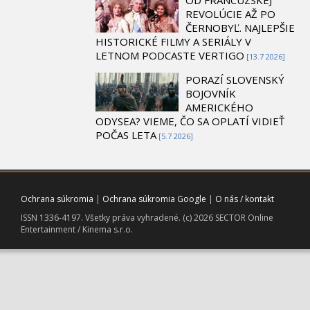
REVOLÚCIE AŽ PO
ČERNOBYĽ. NAJLEPŠIE
HISTORICKÉ FILMY A SERIÁLY V
LETNOM PODCASTE VERTIGO
[13.7 2026]
PORAZÍ SLOVENSKÝ
BOJOVNÍK
AMERICKÉHO
ODYSEA? VIEME, ČO SA OPLATÍ VIDIEŤ
POČAS LETA
[5.7 2026]
Ochrana súkromia
|
Ochrana súkromia Google
|
O nás / kontakt
ISSN 1336-4197. Všetky práva vyhradené. (c) 2026 SECTOR Online
Entertainment / Kinema s.r.o.