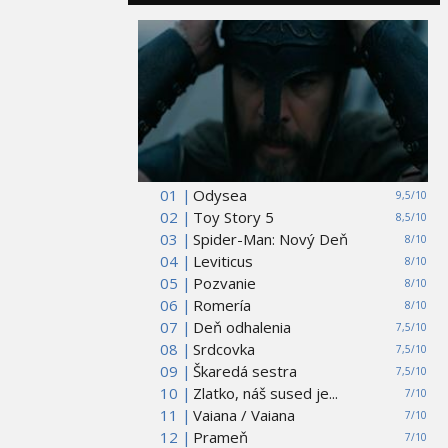
01 |
Odysea
9,5/10
02 |
Toy Story 5
8,5/10
03 |
Spider-Man: Nový Deň
8/10
04 |
Leviticus
8/10
05 |
Pozvanie
8/10
06 |
Romería
8/10
07 |
Deň odhalenia
7,5/10
08 |
Srdcovka
7,5/10
09 |
Škaredá sestra
7,5/10
10 |
Zlatko, náš sused je...
7/10
11 |
Vaiana / Vaiana
7/10
12 |
Prameň
7/10