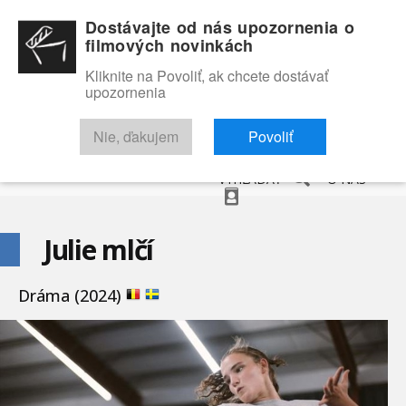
Dostávajte od nás upozornenia o
filmových novinkách
Kliknite na Povoliť, ak chcete dostávať
upozornenia
NOVINKY
RECENZIE
TRAILERY
FILMOVÁ DATABÁZA
Nie, ďakujem
Povoliť
VYHĽADAŤ
O NÁS
Julie mlčí
Dráma (2024)