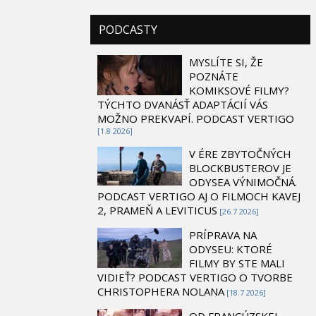
PODCASTY
MYSLÍTE SI, ŽE
POZNÁTE
KOMIKSOVÉ FILMY?
TÝCHTO DVANÁSŤ ADAPTÁCIÍ VÁS
MOŽNO PREKVAPÍ. PODCAST VERTIGO
[1.8 2026]
V ÉRE ZBYTOČNÝCH
BLOCKBUSTEROV JE
ODYSEA VÝNIMOČNÁ.
PODCAST VERTIGO AJ O FILMOCH KAVEJ
2, PRAMEŇ A LEVITICUS
[26.7 2026]
PRÍPRAVA NA
ODYSEU: KTORÉ
FILMY BY STE MALI
VIDIEŤ? PODCAST VERTIGO O TVORBE
CHRISTOPHERA NOLANA
[18.7 2026]
OD FRANCÚZSKEJ