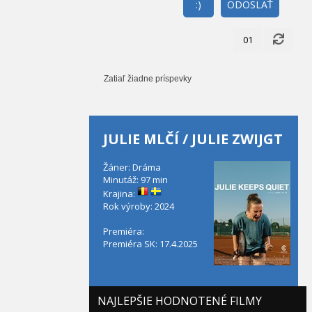
:)
ODOSLAŤ
01
Zatiaľ žiadne príspevky
JULIE MLČÍ / JULIE ZWIJGT
Žáner: Dráma
Minutáž: 97 min
Krajina:
Rok výroby: 2024
Premiéra:
Premiéra SK: 17.4.2025
NAJLEPŠIE HODNOTENÉ FILMY