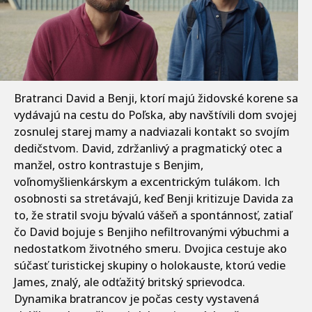
Bratranci David a Benji, ktorí majú židovské korene sa
vydávajú na cestu do Poľska, aby navštívili dom svojej
zosnulej starej mamy a nadviazali kontakt so svojím
dedičstvom. David, zdržanlivý a pragmatický otec a
manžel, ostro kontrastuje s Benjim,
voľnomyšlienkárskym a excentrickým tulákom. Ich
osobnosti sa stretávajú, keď Benji kritizuje Davida za
to, že stratil svoju bývalú vášeň a spontánnosť, zatiaľ
čo David bojuje s Benjiho nefiltrovanými výbuchmi a
nedostatkom životného smeru. Dvojica cestuje ako
súčasť turistickej skupiny o holokauste, ktorú vedie
James, znalý, ale odťažitý britský sprievodca.
Dynamika bratrancov je počas cesty vystavená