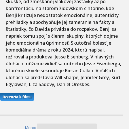
skúške, od zmeškanej vlakovej zastávky až po
konfrontáciu na starom židovskom cintoríne, kde
Benji kritizuje nedostatok emocionálnej autenticity
prehliadky a spochybňuje jej zameranie na fakty a
štatistiky, čo Davida privádza do rozpakov. Benji sa
napriek tomu spojí s členmi skupiny, ktorých dojme
jeho emocionálna úprimnosť. Skutočná bolesť je
komediálna dráma z roku 2024, ktorú napísal,
režíroval a produkoval Jesse Eisenberg. V hlavných
úlohách môžeme vidieť samotného Jesse Eisenberga,
ktorému skvele sekunduje Kieran Culkin. V ďalších
úlohách sa predstavia Will Sharpe, Jennifer Grey, Kurt
Egyiawan, Liza Sadovy, Daniel Oreskes.
Meno: