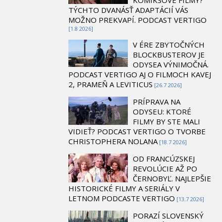
TÝCHTO DVANÁSŤ ADAPTÁCIÍ VÁS
MOŽNO PREKVAPÍ. PODCAST VERTIGO
[1.8 2026]
V ÉRE ZBYTOČNÝCH
BLOCKBUSTEROV JE
ODYSEA VÝNIMOČNÁ.
PODCAST VERTIGO AJ O FILMOCH KAVEJ
2, PRAMEŇ A LEVITICUS
[26.7 2026]
PRÍPRAVA NA
ODYSEU: KTORÉ
FILMY BY STE MALI
VIDIEŤ? PODCAST VERTIGO O TVORBE
CHRISTOPHERA NOLANA
[18.7 2026]
OD FRANCÚZSKEJ
REVOLÚCIE AŽ PO
ČERNOBYĽ. NAJLEPŠIE
HISTORICKÉ FILMY A SERIÁLY V
LETNOM PODCASTE VERTIGO
[13.7 2026]
PORAZÍ SLOVENSKÝ