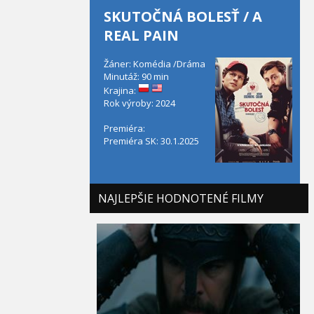
SKUTOČNÁ BOLESŤ / A
REAL PAIN
Žáner: Komédia /Dráma
Minutáž: 90 min
Krajina:
Rok výroby: 2024
Premiéra:
Premiéra SK: 30.1.2025
NAJLEPŠIE HODNOTENÉ FILMY