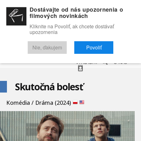
Dostávajte od nás upozornenia o
filmových novinkách
Kliknite na Povoliť, ak chcete dostávať
upozornenia
NOVINKY
RECENZIE
TRAILERY
FILMOVÁ DATABÁZA
Nie, ďakujem
Povoliť
VYHĽADAŤ
O NÁS
Skutočná bolesť
Komédia / Dráma (2024)