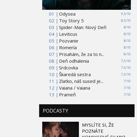
01 |
Odysea
9,5/10
02 |
Toy Story 5
8,5/10
03 |
Spider-Man: Nový Deň
8/10
04 |
Leviticus
8/10
05 |
Pozvanie
8/10
06 |
Romería
8/10
07 |
Prisahám, že za to n...
8/10
08 |
Deň odhalenia
7,5/10
09 |
Srdcovka
7,5/10
10 |
Škaredá sestra
7,5/10
11 |
Zlatko, náš sused je...
7/10
12 |
Vaiana / Vaiana
7/10
13 |
Prameň
7/10
PODCASTY
MYSLÍTE SI, ŽE
POZNÁTE
KOMIKSOVÉ FILMY?