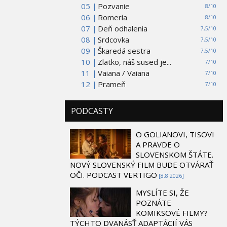
05 |
Pozvanie
8/10
06 |
Romería
8/10
07 |
Deň odhalenia
7,5/10
08 |
Srdcovka
7,5/10
09 |
Škaredá sestra
7,5/10
10 |
Zlatko, náš sused je...
7/10
11 |
Vaiana / Vaiana
7/10
12 |
Prameň
7/10
PODCASTY
O GOLIANOVI, TISOVI
A PRAVDE O
SLOVENSKOM ŠTÁTE.
NOVÝ SLOVENSKÝ FILM BUDE OTVÁRAŤ
OČI. PODCAST VERTIGO
[8.8 2026]
MYSLÍTE SI, ŽE
POZNÁTE
KOMIKSOVÉ FILMY?
TÝCHTO DVANÁSŤ ADAPTÁCIÍ VÁS