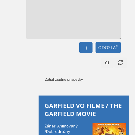
:)
ODOSLAŤ
01
Zatiaľ žiadne príspevky
GARFIELD VO FILME / THE
GARFIELD MOVIE
Žáner: Animovaný
/Dobrodružný