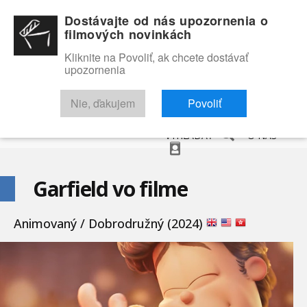
Dostávajte od nás upozornenia o
filmových novinkách
Kliknite na Povoliť, ak chcete dostávať
upozornenia
NOVINKY
RECENZIE
TRAILERY
FILMOVÁ DATABÁZA
Nie, ďakujem
Povoliť
VYHĽADAŤ
O NÁS
Garfield vo filme
Animovaný / Dobrodružný (2024)