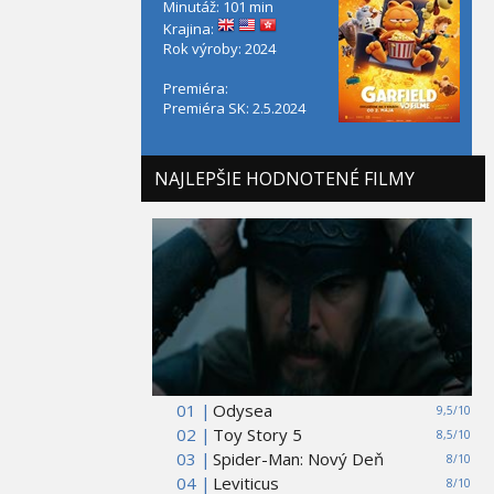
Minutáž: 101 min
Krajina:
Rok výroby: 2024
Premiéra:
Premiéra SK: 2.5.2024
NAJLEPŠIE HODNOTENÉ FILMY
01 |
Odysea
9,5/10
02 |
Toy Story 5
8,5/10
03 |
Spider-Man: Nový Deň
8/10
04 |
Leviticus
8/10