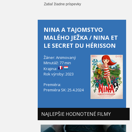
Zatiaľ žiadne príspevky
NINA A TAJOMSTVO
MALÉHO JEŽKA / NINA ET
LE SECRET DU HÉRISSON
Žáner: Animovaný
Minutáž: 77 min
Krajina:
Rok výroby: 2023
Premiéra:
Premiéra SK: 25.4.2024
NAJLEPŠIE HODNOTENÉ FILMY