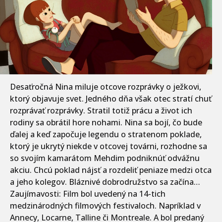
Desaťročná Nina miluje otcove rozprávky o ježkovi,
ktorý objavuje svet. Jedného dňa však otec stratí chuť
rozprávať rozprávky. Stratil totiž prácu a život ich
rodiny sa obrátil hore nohami. Nina sa bojí, čo bude
ďalej a keď započuje legendu o stratenom poklade,
ktorý je ukrytý niekde v otcovej továrni, rozhodne sa
so svojím kamarátom Mehdim podniknúť odvážnu
akciu. Chcú poklad nájsť a rozdeliť peniaze medzi otca
a jeho kolegov. Bláznivé dobrodružstvo sa začína…
Zaujímavosti: Film bol uvedený na 14-tich
medzinárodných filmových festivaloch. Napríklad v
Annecy, Locarne, Talline či Montreale. A bol predaný