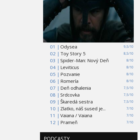
01 |
Odysea
9,5/10
02 |
Toy Story 5
8,5/10
03 |
Spider-Man: Nový Deň
8/10
04 |
Leviticus
8/10
05 |
Pozvanie
8/10
06 |
Romería
8/10
07 |
Deň odhalenia
7,5/10
08 |
Srdcovka
7,5/10
09 |
Škaredá sestra
7,5/10
10 |
Zlatko, náš sused je...
7/10
11 |
Vaiana / Vaiana
7/10
12 |
Prameň
7/10
PODCASTY