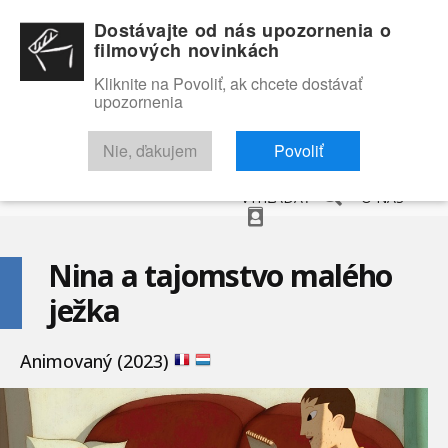
Dostávajte od nás upozornenia o
filmových novinkách
Kliknite na Povoliť, ak chcete dostávať
upozornenia
NOVINKY
RECENZIE
TRAILERY
FILMOVÁ DATABÁZA
Nie, ďakujem
Povoliť
VYHĽADAŤ
O NÁS
Nina a tajomstvo malého
ježka
Animovaný (2023)