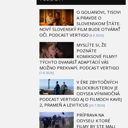
O GOLIANOVI, TISOVI
A PRAVDE O
SLOVENSKOM ŠTÁTE.
NOVÝ SLOVENSKÝ FILM BUDE OTVÁRAŤ
OČI. PODCAST VERTIGO
[8.8 2026]
MYSLÍTE SI, ŽE
POZNÁTE
KOMIKSOVÉ FILMY?
TÝCHTO DVANÁSŤ ADAPTÁCIÍ VÁS
MOŽNO PREKVAPÍ. PODCAST VERTIGO
[1.8 2026]
V ÉRE ZBYTOČNÝCH
BLOCKBUSTEROV JE
ODYSEA VÝNIMOČNÁ.
PODCAST VERTIGO AJ O FILMOCH KAVEJ
2, PRAMEŇ A LEVITICUS
[26.7 2026]
PRÍPRAVA NA
ODYSEU: KTORÉ
FILMY BY STE MALI