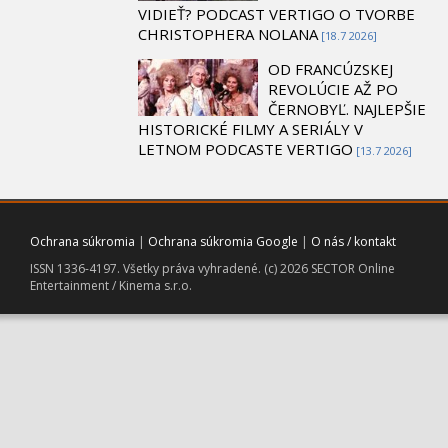
VIDIEŤ? PODCAST VERTIGO O TVORBE
CHRISTOPHERA NOLANA
[18.7 2026]
OD FRANCÚZSKEJ
REVOLÚCIE AŽ PO
ČERNOBYĽ. NAJLEPŠIE
HISTORICKÉ FILMY A SERIÁLY V
LETNOM PODCASTE VERTIGO
[13.7 2026]
Ochrana súkromia
|
Ochrana súkromia Google
|
O nás / kontakt
ISSN 1336-4197. Všetky práva vyhradené. (c) 2026 SECTOR Online
Entertainment / Kinema s.r.o.