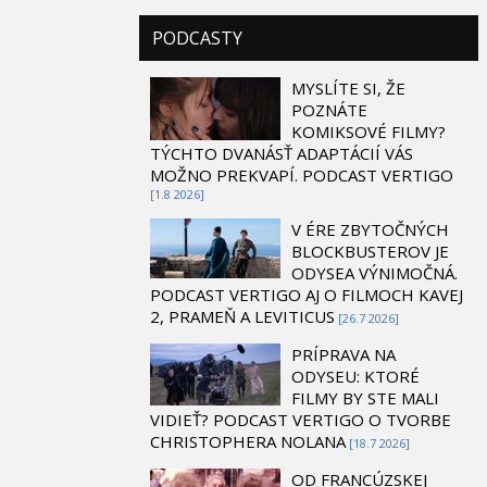
PODCASTY
MYSLÍTE SI, ŽE
POZNÁTE
KOMIKSOVÉ FILMY?
TÝCHTO DVANÁSŤ ADAPTÁCIÍ VÁS
MOŽNO PREKVAPÍ. PODCAST VERTIGO
[1.8 2026]
V ÉRE ZBYTOČNÝCH
BLOCKBUSTEROV JE
ODYSEA VÝNIMOČNÁ.
PODCAST VERTIGO AJ O FILMOCH KAVEJ
2, PRAMEŇ A LEVITICUS
[26.7 2026]
PRÍPRAVA NA
ODYSEU: KTORÉ
FILMY BY STE MALI
VIDIEŤ? PODCAST VERTIGO O TVORBE
CHRISTOPHERA NOLANA
[18.7 2026]
OD FRANCÚZSKEJ