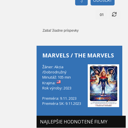
:)
ODOSLAŤ
01
Zatiaľ žiadne príspevky
MARVELS / THE MARVELS
Žáner: Akcia
/Dobrodružný
Minutáž: 105 min
Krajina:
Rok výroby: 2023
Premiéra: 9.11. 2023
Premiéra SK: 9.11.2023
NAJLEPŠIE HODNOTENÉ FILMY