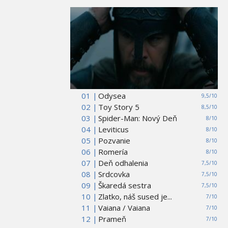
01 |
Odysea
9,5/10
02 |
Toy Story 5
8,5/10
03 |
Spider-Man: Nový Deň
8/10
04 |
Leviticus
8/10
05 |
Pozvanie
8/10
06 |
Romería
8/10
07 |
Deň odhalenia
7,5/10
08 |
Srdcovka
7,5/10
09 |
Škaredá sestra
7,5/10
10 |
Zlatko, náš sused je...
7/10
11 |
Vaiana / Vaiana
7/10
12 |
Prameň
7/10