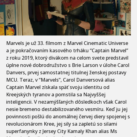
Marvels je už 33. filmom z Marvel Cinematic Universe
a je pokračovaním kasového trháku “Captain Marvel”
z roku 2019, ktorý divákom na celom svete predstavil
úplne nové dobrodružstvo s Brie Larson v úlohe Carol
Danvers, prvej samostatnej titulnej ženskej postavy
MCU. Teraz, v “Marvels”, Carol Danversová alias
Captain Marvel získala späť svoju identitu od
Kreejských tyranov a pomstila sa Najvyššej
inteligencii. V nezamýšľaných dôsledkoch však Carol
nesie bremeno destabilizovaného vesmíru. Keď ju jej
povinnosti pošlú do anomálnej červej diery spojenej s
revolucionárom Kree, jej sily sa zapletú so silami
superfanynky z Jersey City Kamaly Khan alias Ms