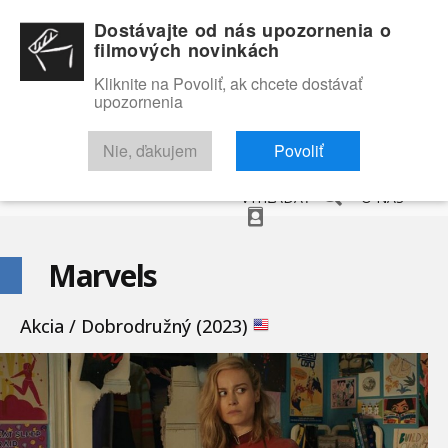
Dostávajte od nás upozornenia o
filmových novinkách
Kliknite na Povoliť, ak chcete dostávať
upozornenia
NOVINKY
RECENZIE
TRAILERY
FILMOVÁ DATABÁZA
Nie, ďakujem
Povoliť
VYHĽADAŤ
O NÁS
Marvels
Akcia / Dobrodružný (2023)