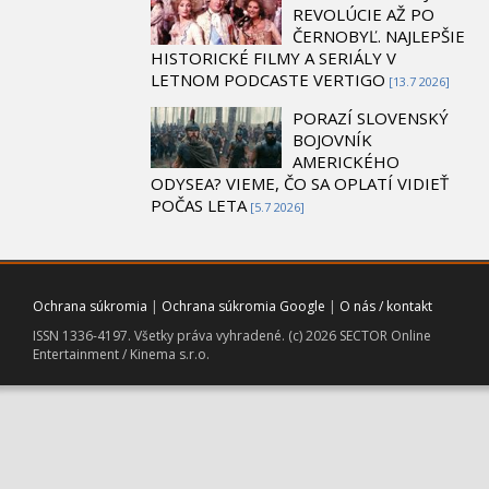
REVOLÚCIE AŽ PO
ČERNOBYĽ. NAJLEPŠIE
HISTORICKÉ FILMY A SERIÁLY V
LETNOM PODCASTE VERTIGO
[13.7 2026]
PORAZÍ SLOVENSKÝ
BOJOVNÍK
AMERICKÉHO
ODYSEA? VIEME, ČO SA OPLATÍ VIDIEŤ
POČAS LETA
[5.7 2026]
Ochrana súkromia
|
Ochrana súkromia Google
|
O nás / kontakt
ISSN 1336-4197. Všetky práva vyhradené. (c) 2026 SECTOR Online
Entertainment / Kinema s.r.o.