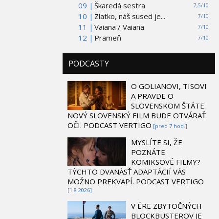
09 |
Škaredá sestra
7,5/10
10 |
Zlatko, náš sused je...
7/10
11 |
Vaiana / Vaiana
7/10
12 |
Prameň
7/10
PODCASTY
O GOLIANOVI, TISOVI
A PRAVDE O
SLOVENSKOM ŠTÁTE.
NOVÝ SLOVENSKÝ FILM BUDE OTVÁRAŤ
OČI. PODCAST VERTIGO
[pred 7 hod.]
MYSLÍTE SI, ŽE
POZNÁTE
KOMIKSOVÉ FILMY?
TÝCHTO DVANÁSŤ ADAPTÁCIÍ VÁS
MOŽNO PREKVAPÍ. PODCAST VERTIGO
[1.8 2026]
V ÉRE ZBYTOČNÝCH
BLOCKBUSTEROV JE