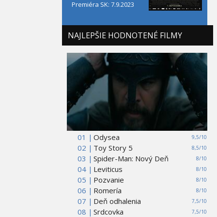
Premiéra SK: 7.9.2023
NAJLEPŠIE HODNOTENÉ FILMY
01 |
Odysea
9,5/10
02 |
Toy Story 5
8,5/10
03 |
Spider-Man: Nový Deň
8/10
04 |
Leviticus
8/10
05 |
Pozvanie
8/10
06 |
Romería
8/10
07 |
Deň odhalenia
7,5/10
08 |
Srdcovka
7,5/10