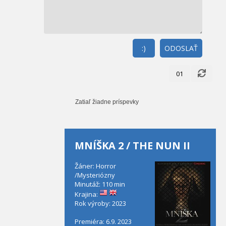
:)
ODOSLAŤ
01
Zatiaľ žiadne príspevky
MNÍŠKA 2 / THE NUN II
Žáner: Horror
/Mysteriózny
Minutáž: 110 min
Krajina:
Rok výroby: 2023
Premiéra: 6.9. 2023