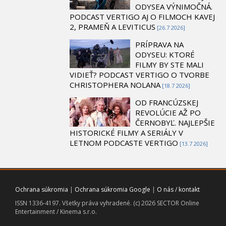
ODYSEA VÝNIMOČNÁ.
PODCAST VERTIGO AJ O FILMOCH KAVEJ
2, PRAMEŇ A LEVITICUS
[26.7 2026]
PRÍPRAVA NA
ODYSEU: KTORÉ
FILMY BY STE MALI
VIDIEŤ? PODCAST VERTIGO O TVORBE
CHRISTOPHERA NOLANA
[18.7 2026]
OD FRANCÚZSKEJ
REVOLÚCIE AŽ PO
ČERNOBYĽ. NAJLEPŠIE
HISTORICKÉ FILMY A SERIÁLY V
LETNOM PODCASTE VERTIGO
[13.7 2026]
Ochrana súkromia
|
Ochrana súkromia Google
|
O nás / kontakt
ISSN 1336-4197. Všetky práva vyhradené. (c) 2026 SECTOR Online
Entertainment / Kinema s.r.o.