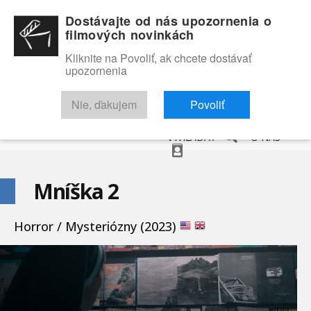
Dostávajte od nás upozornenia o
filmových novinkách
Kliknite na Povoliť, ak chcete dostávať
upozornenia
NOVINKY
RECENZIE
TRAILERY
FILMOVÁ DATABÁZA
Nie, ďakujem
Povoliť
VYHĽADAŤ
O NÁS
Mníška 2
Horror / Mysteriózny (2023)