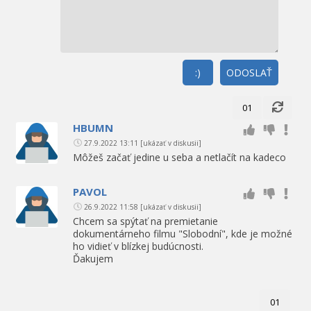
:)
ODOSLAŤ
01
HBUMN
27.9.2022 13:11
[ukázať v diskusii]
Môžeš začať jedine u seba a netlačít na kadeco
PAVOL
26.9.2022 11:58
[ukázať v diskusii]
Chcem sa spýtať na premietanie
dokumentárneho filmu "Slobodní", kde je možné
ho vidieť v blízkej budúcnosti.
Ďakujem
01