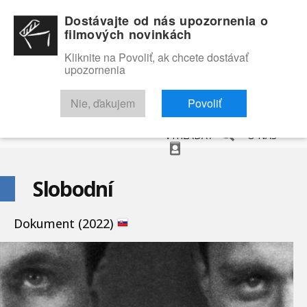
Dostávajte od nás upozornenia o
filmových novinkách
Kliknite na Povoliť, ak chcete dostávať
upozornenia
NOVINKY
RECENZIE
TRAILERY
FILMOVÁ DATABÁZA
Nie, ďakujem
Povoliť
VYHĽADAŤ
O NÁS
Slobodní
Dokument (2022)