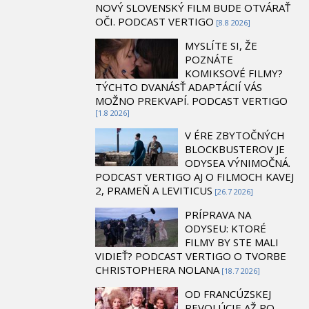
NOVÝ SLOVENSKÝ FILM BUDE OTVÁRAŤ
OČI. PODCAST VERTIGO
[8.8 2026]
MYSLÍTE SI, ŽE
POZNÁTE
KOMIKSOVÉ FILMY?
TÝCHTO DVANÁSŤ ADAPTÁCIÍ VÁS
MOŽNO PREKVAPÍ. PODCAST VERTIGO
[1.8 2026]
V ÉRE ZBYTOČNÝCH
BLOCKBUSTEROV JE
ODYSEA VÝNIMOČNÁ.
PODCAST VERTIGO AJ O FILMOCH KAVEJ
2, PRAMEŇ A LEVITICUS
[26.7 2026]
PRÍPRAVA NA
ODYSEU: KTORÉ
FILMY BY STE MALI
VIDIEŤ? PODCAST VERTIGO O TVORBE
CHRISTOPHERA NOLANA
[18.7 2026]
OD FRANCÚZSKEJ
REVOLÚCIE AŽ PO