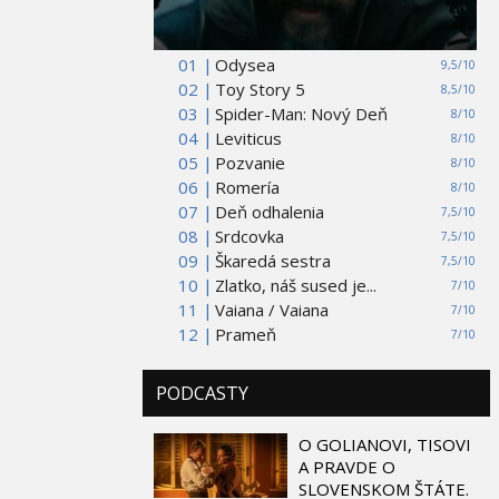
01 |
Odysea
9,5/10
02 |
Toy Story 5
8,5/10
03 |
Spider-Man: Nový Deň
8/10
04 |
Leviticus
8/10
05 |
Pozvanie
8/10
06 |
Romería
8/10
07 |
Deň odhalenia
7,5/10
08 |
Srdcovka
7,5/10
09 |
Škaredá sestra
7,5/10
10 |
Zlatko, náš sused je...
7/10
11 |
Vaiana / Vaiana
7/10
12 |
Prameň
7/10
PODCASTY
O GOLIANOVI, TISOVI
A PRAVDE O
SLOVENSKOM ŠTÁTE.