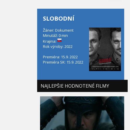
SLOBODNÍ
Žáner: Dokument
Minutáž: 0 min
Krajina:
Rok výroby: 2022
Premiéra: 15.9. 2022
Premiéra SK: 15.9. 2022
NAJLEPŠIE HODNOTENÉ FILMY