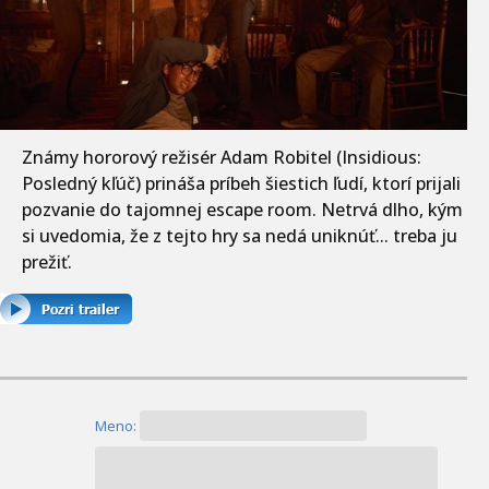
Známy hororový režisér Adam Robitel (Insidious:
Posledný kľúč) prináša príbeh šiestich ľudí, ktorí prijali
pozvanie do tajomnej escape room. Netrvá dlho, kým
si uvedomia, že z tejto hry sa nedá uniknúť... treba ju
prežiť.
Meno: