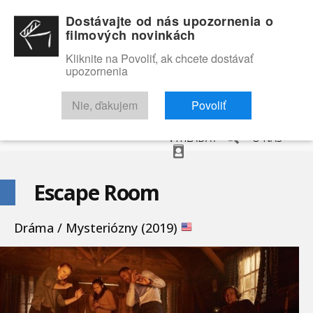
Dostávajte od nás upozornenia o
filmových novinkách
Kliknite na Povoliť, ak chcete dostávať
upozornenia
NOVINKY
RECENZIE
TRAILERY
FILMOVÁ DATABÁZA
Nie, ďakujem
Povoliť
VYHĽADAŤ
O NÁS
Escape Room
Dráma / Mysteriózny (2019)