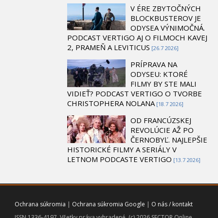
V ÉRE ZBYTOČNÝCH
BLOCKBUSTEROV JE
ODYSEA VÝNIMOČNÁ.
PODCAST VERTIGO AJ O FILMOCH KAVEJ
2, PRAMEŇ A LEVITICUS
[26.7 2026]
PRÍPRAVA NA
ODYSEU: KTORÉ
FILMY BY STE MALI
VIDIEŤ? PODCAST VERTIGO O TVORBE
CHRISTOPHERA NOLANA
[18.7 2026]
OD FRANCÚZSKEJ
REVOLÚCIE AŽ PO
ČERNOBYĽ. NAJLEPŠIE
HISTORICKÉ FILMY A SERIÁLY V
LETNOM PODCASTE VERTIGO
[13.7 2026]
Ochrana súkromia
|
Ochrana súkromia Google
|
O nás / kontakt
ISSN 1336-4197. Všetky práva vyhradené. (c) 2026 SECTOR Online