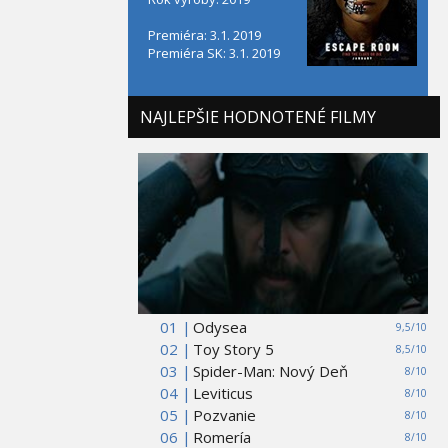
Premiéra: 3.1. 2019
Premiéra SK: 3.1. 2019
NAJLEPŠIE HODNOTENÉ FILMY
01 |
Odysea
9,5/10
02 |
Toy Story 5
8,5/10
03 |
Spider-Man: Nový Deň
8/10
04 |
Leviticus
8/10
05 |
Pozvanie
8/10
06 |
Romería
8/10