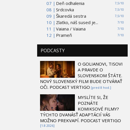
07 |
Deň odhalenia
7,5/10
08 |
Srdcovka
7,5/10
09 |
Škaredá sestra
7,5/10
10 |
Zlatko, náš sused je...
7/10
11 |
Vaiana / Vaiana
7/10
12 |
Prameň
7/10
PODCASTY
O GOLIANOVI, TISOVI
A PRAVDE O
SLOVENSKOM ŠTÁTE.
NOVÝ SLOVENSKÝ FILM BUDE OTVÁRAŤ
OČI. PODCAST VERTIGO
[pred 8 hod.]
MYSLÍTE SI, ŽE
POZNÁTE
KOMIKSOVÉ FILMY?
TÝCHTO DVANÁSŤ ADAPTÁCIÍ VÁS
MOŽNO PREKVAPÍ. PODCAST VERTIGO
[1.8 2026]