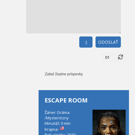
:)
ODOSLAŤ
01
Zatiaľ žiadne príspevky
ESCAPE ROOM
Žáner: Dráma
/Mysteriózny
Minutáž: 0 min
Krajina:
Rok výroby: 2019