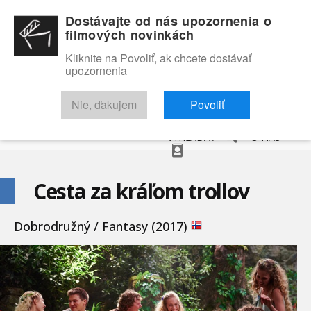
Dostávajte od nás upozornenia o
filmových novinkách
Kliknite na Povoliť, ak chcete dostávať
upozornenia
NOVINKY
RECENZIE
TRAILERY
FILMOVÁ DATABÁZA
Nie, ďakujem
Povoliť
VYHĽADAŤ
O NÁS
Cesta za kráľom trollov
Dobrodružný / Fantasy (2017)