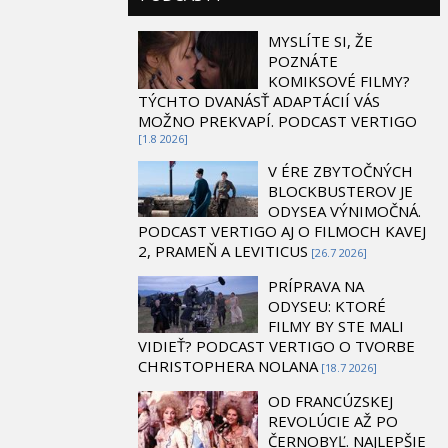
MYSLÍTE SI, ŽE
POZNÁTE
KOMIKSOVÉ FILMY?
TÝCHTO DVANÁSŤ ADAPTÁCIÍ VÁS
MOŽNO PREKVAPÍ. PODCAST VERTIGO
[1.8 2026]
V ÉRE ZBYTOČNÝCH
BLOCKBUSTEROV JE
ODYSEA VÝNIMOČNÁ.
PODCAST VERTIGO AJ O FILMOCH KAVEJ
2, PRAMEŇ A LEVITICUS
[26.7 2026]
PRÍPRAVA NA
ODYSEU: KTORÉ
FILMY BY STE MALI
VIDIEŤ? PODCAST VERTIGO O TVORBE
CHRISTOPHERA NOLANA
[18.7 2026]
OD FRANCÚZSKEJ
REVOLÚCIE AŽ PO
ČERNOBYĽ. NAJLEPŠIE