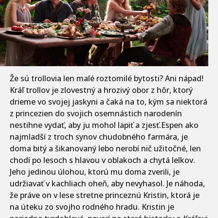
Že sú trollovia len malé roztomilé bytosti? Ani nápad!
Kráľ trollov je zlovestný a hrozivý obor z hôr, ktorý
drieme vo svojej jaskyni a čaká na to, kým sa niektorá
z princezien do svojich osemnástich narodenín
nestihne vydať, aby ju mohol lapiť a zjesť.Espen ako
najmladší z troch synov chudobného farmára, je
doma bitý a šikanovaný lebo nerobí nič užitočné, len
chodí po lesoch s hlavou v oblakoch a chytá lelkov.
Jeho jedinou úlohou, ktorú mu doma zverili, je
udržiavať v kachliach oheň, aby nevyhasol. Je náhoda,
že práve on v lese stretne princeznú Kristin, ktorá je
na úteku zo svojho rodného hradu. Kristin je