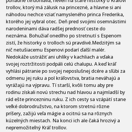
poriadne tvrdohlavá, neverí na staré historky o Kráľovi
trollov, ktorý má zálusk na princezné, a hlavne si ani
náhodou nechce vziať namysleného princa Frederika,
ktorého jej vybral otec. Deň pred svojimi osemnástimi
narodeninami dáva radšej prednosť ceste do
neznáma. Bohužiaľ onedlho po stretnutí s Espenom
zistí, že historky o trolloch sú pravdivé.Medzitým sa
nič netušiacemu Espenovi podarí ďalší malér.
Nedokáže ustrážiť ani uhlíky v kachliach a vďaka
svojej roztržitosti podpáli celú chalupu. A keď kráľ
vyhlási pátranie po svojej neposlušnej dcére a sľúbi za
odmenu jej ruku a pol kráľovstva, bratia neváhajú a
vyrážajú na výpravu. Tí starší, kvôli tomu aby pre
rodinu získali novú strechu nad hlavou a najmladší by
rád ešte princezninu ruku. Z ich cesty sa vzápätí stane
veľké dobrodružstvo, na ktorom stretnú rôzne
príšery, zažijú veľa mágie a ocitnú sa na rôznych
kúzelných miestach. Na konci ich ale čaká hrozivý a
nepremožiteľný Kráľ trollov.