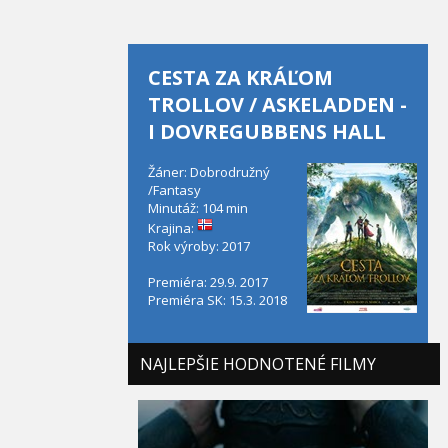
CESTA ZA KRÁĽOM
TROLLOV / ASKELADDEN -
I DOVREGUBBENS HALL
Žáner: Dobrodružný
/Fantasy
Minutáž: 104 min
Krajina:
Rok výroby: 2017
Premiéra: 29.9. 2017
Premiéra SK: 15.3. 2018
NAJLEPŠIE HODNOTENÉ FILMY