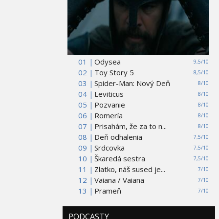
01 |
Odysea
9,5/10
02 |
Toy Story 5
8,5/10
03 |
Spider-Man: Nový Deň
8/10
04 |
Leviticus
8/10
05 |
Pozvanie
8/10
06 |
Romería
8/10
07 |
Prisahám, že za to n...
8/10
08 |
Deň odhalenia
7,5/10
09 |
Srdcovka
7,5/10
10 |
Škaredá sestra
7,5/10
11 |
Zlatko, náš sused je...
7/10
12 |
Vaiana / Vaiana
7/10
13 |
Prameň
7/10
PODCASTY