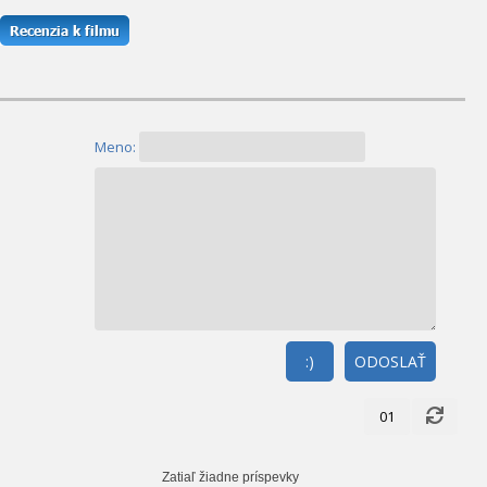
Meno:
:)
ODOSLAŤ
01
Zatiaľ žiadne príspevky