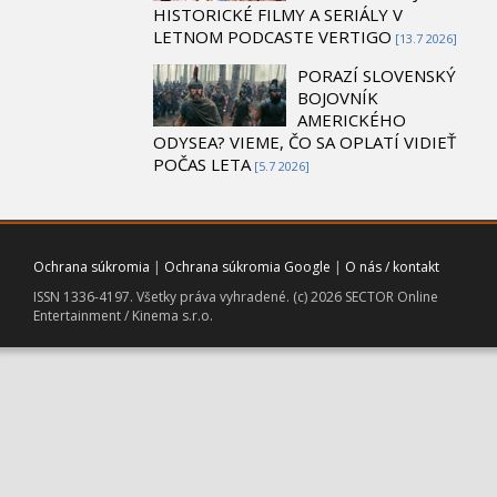
HISTORICKÉ FILMY A SERIÁLY V
LETNOM PODCASTE VERTIGO
[13.7 2026]
PORAZÍ SLOVENSKÝ
BOJOVNÍK
AMERICKÉHO
ODYSEA? VIEME, ČO SA OPLATÍ VIDIEŤ
POČAS LETA
[5.7 2026]
Ochrana súkromia
|
Ochrana súkromia Google
|
O nás / kontakt
ISSN 1336-4197. Všetky práva vyhradené. (c) 2026 SECTOR Online
Entertainment / Kinema s.r.o.