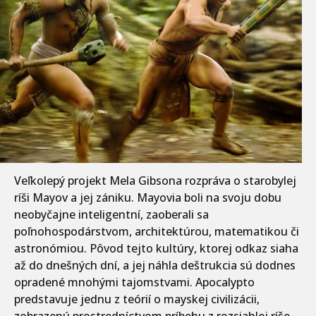
Veľkolepý projekt Mela Gibsona rozpráva o starobylej
ríši Mayov a jej zániku. Mayovia boli na svoju dobu
neobyčajne inteligentní, zaoberali sa
poľnohospodárstvom, architektúrou, matematikou či
astronómiou. Pôvod tejto kultúry, ktorej odkaz siaha
až do dnešných dní, a jej náhla deštrukcia sú dodnes
opradené mnohými tajomstvami. Apocalypto
predstavuje jednu z teórií o mayskej civilizácii,
zobrazenú prostredníctvom príbehu z rozsiahlej ríše.