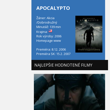
APOCALYPTO
Žáner: Akcia
/Dobrodružný
Minutáž: 139 min
Krajina:
Rok výroby: 2006
Homepage
www
Premiéra: 8.12. 2006
Premiéra SK: 15.2. 2007
NAJLEPŠIE HODNOTENÉ FILMY