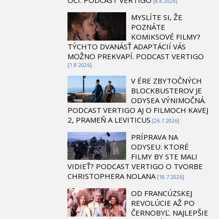
[8.8 2026]
MYSLÍTE SI, ŽE
POZNÁTE
KOMIKSOVÉ FILMY?
TÝCHTO DVANÁSŤ ADAPTÁCIÍ VÁS
MOŽNO PREKVAPÍ. PODCAST VERTIGO
[1.8 2026]
V ÉRE ZBYTOČNÝCH
BLOCKBUSTEROV JE
ODYSEA VÝNIMOČNÁ.
PODCAST VERTIGO AJ O FILMOCH KAVEJ
2, PRAMEŇ A LEVITICUS
[26.7 2026]
PRÍPRAVA NA
ODYSEU: KTORÉ
FILMY BY STE MALI
VIDIEŤ? PODCAST VERTIGO O TVORBE
CHRISTOPHERA NOLANA
[18.7 2026]
OD FRANCÚZSKEJ
REVOLÚCIE AŽ PO
ČERNOBYĽ. NAJLEPŠIE