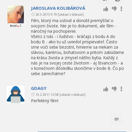
JAROSLAVA KOLIBÁROVÁ
26.5.2013 9:19
[ukázať v diskusii]
Film, ktorý ma oslovil a donútil premýšľať o
svojom živote. Nie je to dokument, ale film -
level
3
náročný na pochopenie.
Všetci z nás - i ľudstvo - kráčajú z bodu A do
bodu B - ako tu už uviedol prispievateľ. Často
sme voči sebe bezcitní, hrnieme sa niekam za
slávou, kariérou, bohatsvom a pritom zabúdame
na krásu života a zmysel nášho bytia. Každý z
nás je na svojej ceste životom - aj štvancom - a
v konečnom dôsledku skončíme v bode B. Čo po
sebe zanecháme?
GDAGY
15.2.2011 12:58
[ukázať v diskusii]
Perfektný film!
01