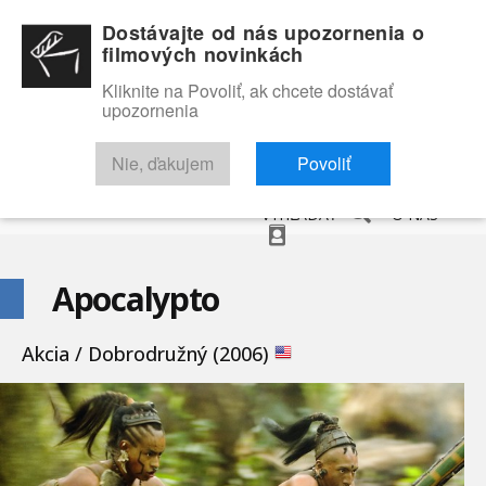
Dostávajte od nás upozornenia o
filmových novinkách
Kliknite na Povoliť, ak chcete dostávať
upozornenia
NOVINKY
RECENZIE
TRAILERY
FILMOVÁ DATABÁZA
Nie, ďakujem
Povoliť
VYHĽADAŤ
O NÁS
Apocalypto
Akcia / Dobrodružný (2006)