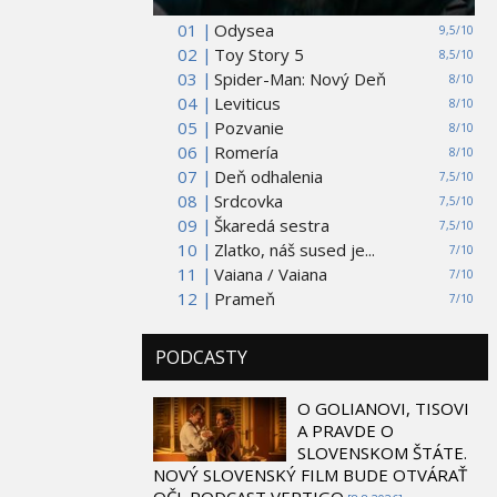
01 |
Odysea
9,5/10
02 |
Toy Story 5
8,5/10
03 |
Spider-Man: Nový Deň
8/10
04 |
Leviticus
8/10
05 |
Pozvanie
8/10
06 |
Romería
8/10
07 |
Deň odhalenia
7,5/10
08 |
Srdcovka
7,5/10
09 |
Škaredá sestra
7,5/10
10 |
Zlatko, náš sused je...
7/10
11 |
Vaiana / Vaiana
7/10
12 |
Prameň
7/10
PODCASTY
O GOLIANOVI, TISOVI
A PRAVDE O
SLOVENSKOM ŠTÁTE.
NOVÝ SLOVENSKÝ FILM BUDE OTVÁRAŤ
OČI. PODCAST VERTIGO