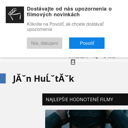
Dostávajte od nás upozornenia o
filmových novinkách
Kliknite na Povoliť, ak chcete dostávať
upozornenia
NOVINKY
RECENZIE
TRAILERY
FILMOVÁ DATABÁZA
Nie, ďakujem
Povoliť
VYHĽADAŤ
O NÁS
JĂˇn HuĹˇtĂˇk
NAJLEPŠIE HODNOTENÉ FILMY