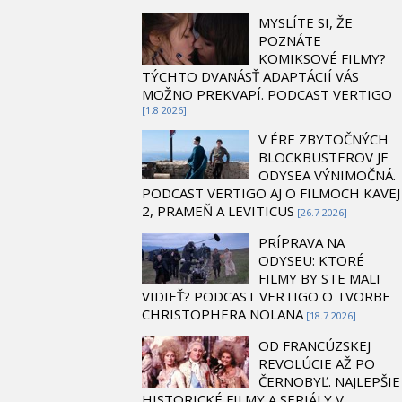
MYSLÍTE SI, ŽE
POZNÁTE
KOMIKSOVÉ FILMY?
TÝCHTO DVANÁSŤ ADAPTÁCIÍ VÁS
MOŽNO PREKVAPÍ. PODCAST VERTIGO
[1.8 2026]
V ÉRE ZBYTOČNÝCH
BLOCKBUSTEROV JE
ODYSEA VÝNIMOČNÁ.
PODCAST VERTIGO AJ O FILMOCH KAVEJ
2, PRAMEŇ A LEVITICUS
[26.7 2026]
PRÍPRAVA NA
ODYSEU: KTORÉ
FILMY BY STE MALI
VIDIEŤ? PODCAST VERTIGO O TVORBE
CHRISTOPHERA NOLANA
[18.7 2026]
OD FRANCÚZSKEJ
REVOLÚCIE AŽ PO
ČERNOBYĽ. NAJLEPŠIE
HISTORICKÉ FILMY A SERIÁLY V