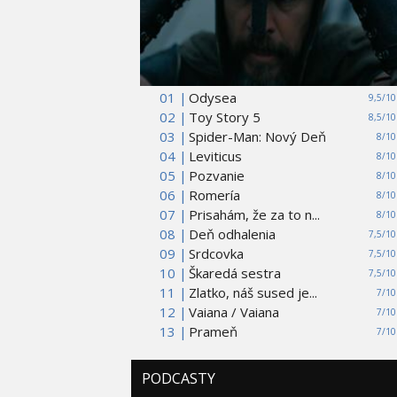
01 |
Odysea
9,5/10
02 |
Toy Story 5
8,5/10
03 |
Spider-Man: Nový Deň
8/10
04 |
Leviticus
8/10
05 |
Pozvanie
8/10
06 |
Romería
8/10
07 |
Prisahám, že za to n...
8/10
08 |
Deň odhalenia
7,5/10
09 |
Srdcovka
7,5/10
10 |
Škaredá sestra
7,5/10
11 |
Zlatko, náš sused je...
7/10
12 |
Vaiana / Vaiana
7/10
13 |
Prameň
7/10
PODCASTY