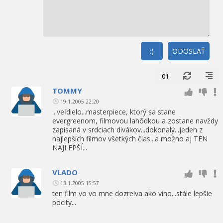
:)
ODOSLAŤ
01
TOMMY
19.1.2005 22:20
...veľdielo...masterpiece, ktorý sa stane
evergreenom, filmovou lahôdkou a zostane navždy
zapísaná v srdciach divákov...dokonalý...jeden z
najlepších filmov všetkých čias...a možno aj TEN
NAJLEPŠÍ...
VLADO
13.1.2005 15:57
ten film vo vo mne dozreiva ako víno...stále lepšie
pocity...