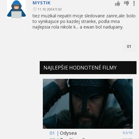
MYSTIK
11.10.2004 9:50
tiez muzikal nepatri moje sledovane zanre,ale: bolo
to vynikajuce po kazdej stranke, podla mna
najlepsia rola nikole k... a ewan bol nadupany.
01
NAJLEPŠIE HODNOTENÉ FILMY
01 |
Odysea
9,5/10