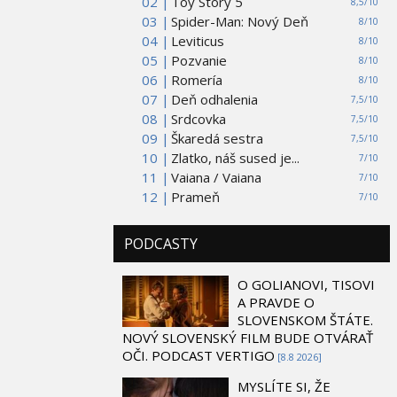
02 |
Toy Story 5
8,5/10
03 |
Spider-Man: Nový Deň
8/10
04 |
Leviticus
8/10
05 |
Pozvanie
8/10
06 |
Romería
8/10
07 |
Deň odhalenia
7,5/10
08 |
Srdcovka
7,5/10
09 |
Škaredá sestra
7,5/10
10 |
Zlatko, náš sused je...
7/10
11 |
Vaiana / Vaiana
7/10
12 |
Prameň
7/10
PODCASTY
O GOLIANOVI, TISOVI
A PRAVDE O
SLOVENSKOM ŠTÁTE.
NOVÝ SLOVENSKÝ FILM BUDE OTVÁRAŤ
OČI. PODCAST VERTIGO
[8.8 2026]
MYSLÍTE SI, ŽE