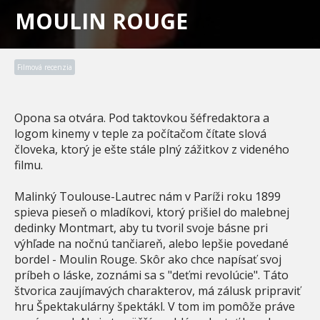
MOULIN ROUGE
Filmová recenzia
Opona sa otvára. Pod taktovkou šéfredaktora a
logom kinemy v teple za počítačom čítate slová
človeka, ktorý je ešte stále plný zážitkov z videného
filmu.
Malinký Toulouse-Lautrec nám v Paríži roku 1899
spieva pieseň o mladíkovi, ktorý prišiel do malebnej
dedinky Montmart, aby tu tvoril svoje básne pri
výhľade na nočnú tančiareň, alebo lepšie povedané
bordel - Moulin Rouge. Skôr ako chce napísať svoj
príbeh o láske, zoznámi sa s "deťmi revolúcie". Táto
štvorica zaujímavých charakterov, má zálusk pripraviť
hru Špektakulárny špektákl. V tom im pomôže práve