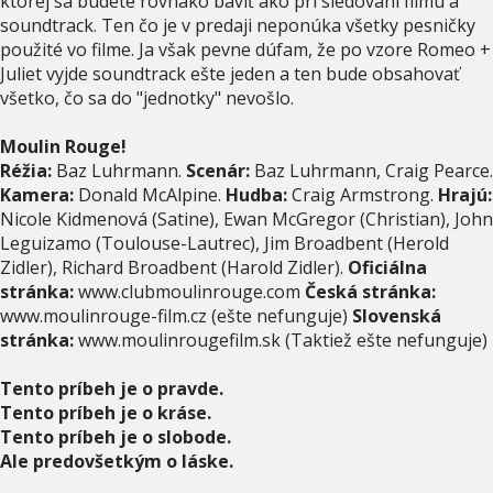
ktorej sa budete rovnako baviť ako pri sledovaní filmu a
soundtrack. Ten čo je v predaji neponúka všetky pesničky
použité vo filme. Ja však pevne dúfam, že po vzore Romeo +
Juliet vyjde soundtrack ešte jeden a ten bude obsahovať
všetko, čo sa do "jednotky" nevošlo.
Moulin Rouge!
Réžia:
Baz Luhrmann.
Scenár:
Baz Luhrmann, Craig Pearce.
Kamera:
Donald McAlpine.
Hudba:
Craig Armstrong.
Hrajú:
Nicole Kidmenová (Satine), Ewan McGregor (Christian), John
Leguizamo (Toulouse-Lautrec), Jim Broadbent (Herold
Zidler), Richard Broadbent (Harold Zidler).
Oficiálna
stránka:
www.clubmoulinrouge.com
Česká stránka:
www.moulinrouge-film.cz (ešte nefunguje)
Slovenská
stránka:
www.moulinrougefilm.sk (Taktiež ešte nefunguje)
Tento príbeh je o pravde.
Tento príbeh je o kráse.
Tento príbeh je o slobode.
Ale predovšetkým o láske.