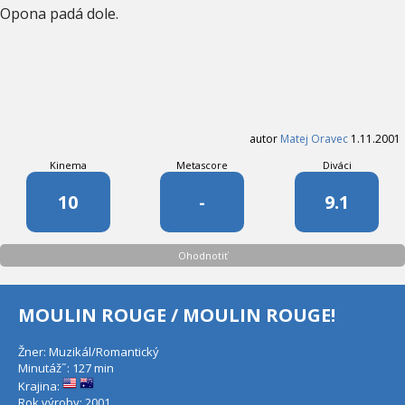
Opona padá dole.
autor
Matej Oravec
1.11.2001
Kinema
Metascore
Diváci
10
-
9.1
Ohodnotiť
MOULIN ROUGE / MOULIN ROUGE!
Žner: Muzikál/Romantický
Minutáž˝: 127 min
Krajina:
Rok výroby: 2001