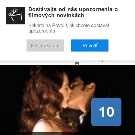
Dostávajte od nás upozornenia o
filmových novinkách
Kliknite na Povoliť, ak chcete dostávať
upozornenia
NOVINKY
RECENZIE
TRAILERY
FILMOVÁ DATABÁZA
Nie, ďakujem
Povoliť
VYHĽADAŤ
O NÁS
10