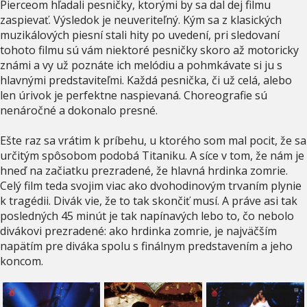
Pierceom hľadali pesničky, ktorými by sa dal dej filmu
zaspievať. Výsledok je neuveriteľný. Kým sa z klasických
muzikálových piesní stali hity po uvedení, pri sledovaní
tohoto filmu sú vám niektoré pesničky skoro až motoricky
známi a vy už poznáte ich melódiu a pohmkávate si ju s
hlavnými predstaviteľmi. Každá pesnička, či už celá, alebo
len úrivok je perfektne naspievaná. Choreografie sú
nenáročné a dokonalo presné.
Ešte raz sa vrátim k príbehu, u ktorého som mal pocit, že sa
určitým spôsobom podobá Titaniku. A síce v tom, že nám je
hneď na začiatku prezradené, že hlavná hrdinka zomrie.
Celý film teda svojim viac ako dvohodinovým trvaním plynie
k tragédii. Divák vie, že to tak skončiť musí. A práve asi tak
posledných 45 minút je tak napínavých lebo to, čo nebolo
divákovi prezradené: ako hrdinka zomrie, je najväčším
napätím pre diváka spolu s finálnym predstavením a jeho
koncom.