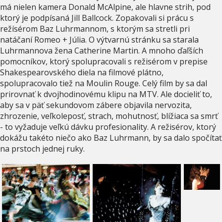
má nielen kamera Donald McAlpine, ale hlavne strih, pod
ktorý je podpísaná Jill Ballcock. Zopakovali si prácu s
režísérom Baz Luhrmannom, s ktorým sa stretli pri
natáčaní Romeo + Júlia. O výtvarnú stránku sa starala
Luhrmannova žena Catherine Martin. A mnoho ďaľších
pomocníkov, ktorý spolupracovali s režisérom v prepise
Shakespearovského diela na filmové plátno,
spolupracovalo tiež na Moulin Rouge. Celý film by sa dal
prirovnať k dvojhodinovému klipu na MTV. Ale docieliť to,
aby sa v päť sekundovom zábere objavila nervozita,
zhrozenie, veľkoleposť, strach, mohutnosť, blížiaca sa smrť
- to vyžaduje veľkú dávku profesionality. A režisérov, ktorý
dokážu takéto niečo ako Baz Luhrmann, by sa dalo spočítať
na prstoch jednej ruky.