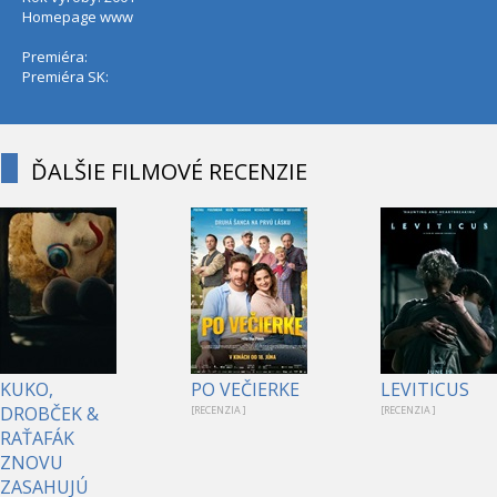
Homepage
www
Premiéra:
Premiéra SK:
ĎALŠIE FILMOVÉ RECENZIE
KUKO,
PO VEČIERKE
LEVITICUS
DROBČEK &
[RECENZIA ]
[RECENZIA ]
RAŤAFÁK
ZNOVU
ZASAHUJÚ