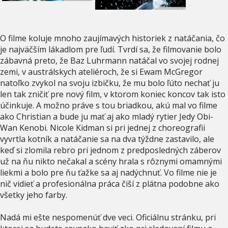
O filme koluje mnoho zaujímavých historiek z natáčania, čo
je najväčším lákadlom pre ľudí. Tvrdí sa, že filmovanie bolo
zábavná preto, že Baz Luhrmann natáčal vo svojej rodnej
zemi, v austrálskych ateliéroch, že si Ewam McGregor
natoľko zvykol na svoju izbičku, že mu bolo ľúto nechať ju
len tak zničiť pre nový film, v ktorom koniec koncov tak isto
účinkuje. A možno práve s tou briadkou, akú mal vo filme
ako Christian a bude ju mať aj ako mladý rytier Jedy Obi-
Wan Kenobi. Nicole Kidman si pri jednej z choreografii
vyvrtla kotník a natáčanie sa na dva týždne zastavilo, ale
keď si zlomila rebro pri jednom z predposledných záberov
už na ňu nikto nečakal a scény hrala s rôznymi omamnými
liekmi a bolo pre ňu ťažke sa aj nadýchnuť. Vo filme nie je
nič vidieť a profesionálna práca čiší z plátna podobne ako
všetky jeho farby.
Nadá mi ešte nespomenúť dve veci. Oficiálnu stránku, pri