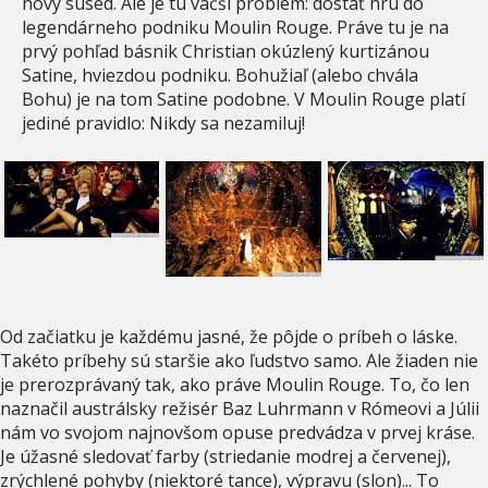
nový sused. Ale je tu väčší problém: dostať hru do
legendárneho podniku Moulin Rouge. Práve tu je na
prvý pohľad básnik Christian okúzlený kurtizánou
Satine, hviezdou podniku. Bohužiaľ (alebo chvála
Bohu) je na tom Satine podobne. V Moulin Rouge platí
jediné pravidlo: Nikdy sa nezamiluj!
Od začiatku je každému jasné, že pôjde o príbeh o láske.
Takéto príbehy sú staršie ako ľudstvo samo. Ale žiaden nie
je prerozprávaný tak, ako práve Moulin Rouge. To, čo len
naznačil austrálsky režisér Baz Luhrmann v Rómeovi a Júlii
nám vo svojom najnovšom opuse predvádza v prvej kráse.
Je úžasné sledovať farby (striedanie modrej a červenej),
zrýchlené pohyby (niektoré tance), výpravu (slon)... To