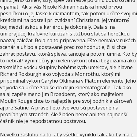
v pamäti. Ak si vás Nicole Kidman nezíska hneď prvou
pesničkou o jej láske k diamantom, tak potom určite svojimi
kreáciami na posteli pri zvádzaní Christiana. Jej vnútorný
boj medzi láskou a kariérou je dokonalý. Dala si na
umierajúcej kráľovne kurtizán s túžbou stať sa herečkou
naozaj záležať. Bola na to pripravená. Ešte nemala v rukách
scenár a už bola postavané pred rozhodnutie, či si chce
zahrať postavu, ktorá spieva, tancuje a potom umrie. Kto by
to nebral? Výnimočný je nielen výkon Johna Leguizama ako
zakrslého vodcu skupiny bohémskych umelcov, ale hlavne
Richard Roxburgh ako vojvoda z Monrothu, ktorý mi
pripomínal výkon Garyho Oldmana v Piatom elemente. Jeho
vojvoda sa určite zapíše do dejín kinematografie. Tak ako
sa aj zapíše meno Jim Broadbent, ktorý ako majiteľom
Moulin Rouge chce to najlepšie pre svoj podnik a zároveň
aj pre Satine. A práve tieto dve veci sú postavené na
protiľahlých stranách. Ale žiaden herec ani ten najmenší
čašník nie je nepodstatnou postavou.
Neveľkú zásluhu na to, aby všetko vyniklo tak ako by malo