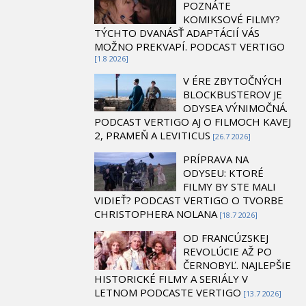
POZNÁTE
KOMIKSOVÉ FILMY?
TÝCHTO DVANÁSŤ ADAPTÁCIÍ VÁS
MOŽNO PREKVAPÍ. PODCAST VERTIGO
[1.8 2026]
V ÉRE ZBYTOČNÝCH
BLOCKBUSTEROV JE
ODYSEA VÝNIMOČNÁ.
PODCAST VERTIGO AJ O FILMOCH KAVEJ
2, PRAMEŇ A LEVITICUS
[26.7 2026]
PRÍPRAVA NA
ODYSEU: KTORÉ
FILMY BY STE MALI
VIDIEŤ? PODCAST VERTIGO O TVORBE
CHRISTOPHERA NOLANA
[18.7 2026]
OD FRANCÚZSKEJ
REVOLÚCIE AŽ PO
ČERNOBYĽ. NAJLEPŠIE
HISTORICKÉ FILMY A SERIÁLY V
LETNOM PODCASTE VERTIGO
[13.7 2026]