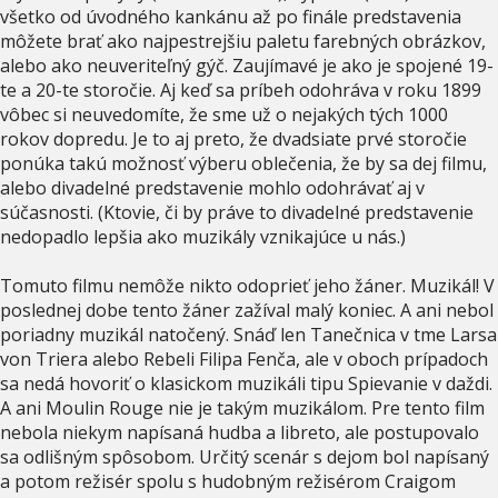
všetko od úvodného kankánu až po finále predstavenia
môžete brať ako najpestrejšiu paletu farebných obrázkov,
alebo ako neuveriteľný gýč. Zaujímavé je ako je spojené 19-
te a 20-te storočie. Aj keď sa príbeh odohráva v roku 1899
vôbec si neuvedomíte, že sme už o nejakých tých 1000
rokov dopredu. Je to aj preto, že dvadsiate prvé storočie
ponúka takú možnosť výberu oblečenia, že by sa dej filmu,
alebo divadelné predstavenie mohlo odohrávať aj v
súčasnosti. (Ktovie, či by práve to divadelné predstavenie
nedopadlo lepšia ako muzikály vznikajúce u nás.)
Tomuto filmu nemôže nikto odoprieť jeho žáner. Muzikál! V
poslednej dobe tento žáner zažíval malý koniec. A ani nebol
poriadny muzikál natočený. Snáď len Tanečnica v tme Larsa
von Triera alebo Rebeli Filipa Fenča, ale v oboch prípadoch
sa nedá hovoriť o klasickom muzikáli tipu Spievanie v daždi.
A ani Moulin Rouge nie je takým muzikálom. Pre tento film
nebola niekym napísaná hudba a libreto, ale postupovalo
sa odlišným spôsobom. Určitý scenár s dejom bol napísaný
a potom režisér spolu s hudobným režisérom Craigom