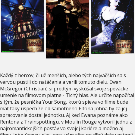
Každý z hercov, či už menších, alebo tých najväčších sa s
vervou pustili do natáčania a verili tomuto dielu. Ewan
McGregor (Christian) si predtým vyskúšal svoje spevácke
umenie na filmovom plátne - Tichý hlas. Ale určite napočítal
s tým, že pesnička Your Song, ktorú spieva vo filme bude
mať taký úspech že od samotného Eltona Johna by za jej
spracovanie dostal jednotku. Aj keď Ewana poznáme ako
Rentona z Trainspottingu, v Moulin Rouge vytvoril jednu z
najromantickejších postáv vo svojej kariére a možno aj
filmu. Jeho úsmev, slzy, spev vám ešte po dlhú dobu ostanú