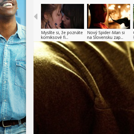
Myslíte si, že poznáte
Nový Spider-Man si
komiksové fi...
na Slovensku zap...