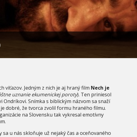
O
h víťazov. Jedným z nich je aj hraný film
Nech je
áštne uznanie ekumenickej poroty
). Ten priniesol
i Ondríkovi. Snímka s biblickým názvom sa snaží
 je dobré, že tvorca zvolil formu hraného filmu.
organizácie na Slovensku tak vykresal emotívny
um.
 sa u nás skloňuje už nejaký čas a oceňovaného