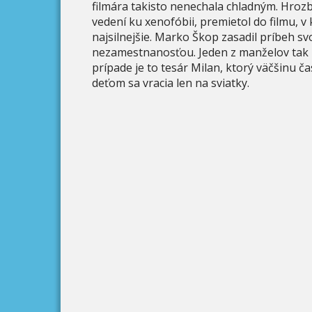
filmára takisto nenechala chladným. Hroz
vedení ku xenofóbii, premietol do filmu, 
najsilnejšie. Marko Škop zasadil príbeh sv
nezamestnanosťou. Jeden z manželov tak m
prípade je to tesár Milan, ktorý väčšinu č
deťom sa vracia len na sviatky.