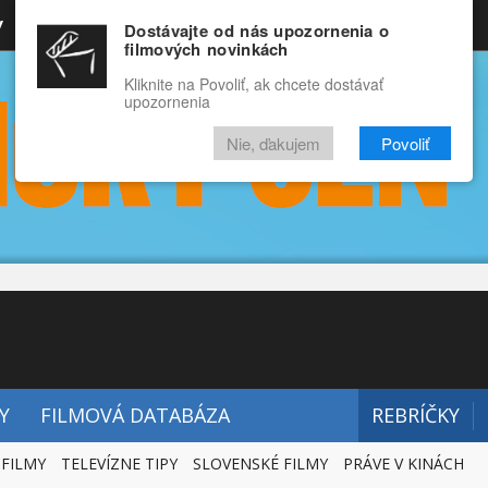
y
Rozprávky
Funny
Docu
Dostávajte od nás upozornenia o
filmových novinkách
RECENZIE
VIDEÁ
FILMY
Kliknite na Povoliť, ak chcete dostávať
upozornenia
Nie, ďakujem
Povoliť
Y
FILMOVÁ DATABÁZA
REBRÍČKY
 FILMY
TELEVÍZNE TIPY
SLOVENSKÉ FILMY
PRÁVE V KINÁCH