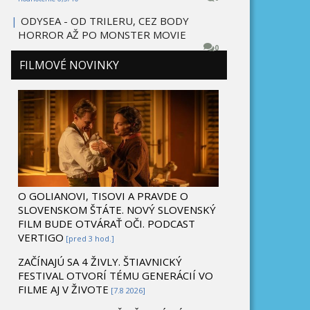
|
ODYSEA - OD TRILERU, CEZ BODY
HORROR AŽ PO MONSTER MOVIE
0
FILMOVÉ NOVINKY
O GOLIANOVI, TISOVI A PRAVDE O
SLOVENSKOM ŠTÁTE. NOVÝ SLOVENSKÝ
FILM BUDE OTVÁRAŤ OČI. PODCAST
VERTIGO
[pred 3 hod.]
ZAČÍNAJÚ SA 4 ŽIVLY. ŠTIAVNICKÝ
FESTIVAL OTVORÍ TÉMU GENERÁCIÍ VO
FILME AJ V ŽIVOTE
[7.8 2026]