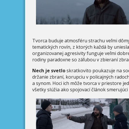
Tvorca buduje atmosféru strachu veľmi dômys
tematických rovín, z ktorých každá by uniesl
organizovanej agresivity funguje veľmi dobr
rodiny paradoxne so záľubou v zbieraní zbra
Nech je svetlo
skratkovito poukazuje na soc
držanie zbraní, korupciu v policajných rado
a synom. Hoci ich môže tvorca v priestore je
všetky slúžia ako spojovací článok smerujúc