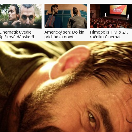
Cinematik uvedie
Americký sen: Do kín
Filmopolis_FM o 21.
špičkové dánske fi...
prichádza nový...
ročníku Cinemat...