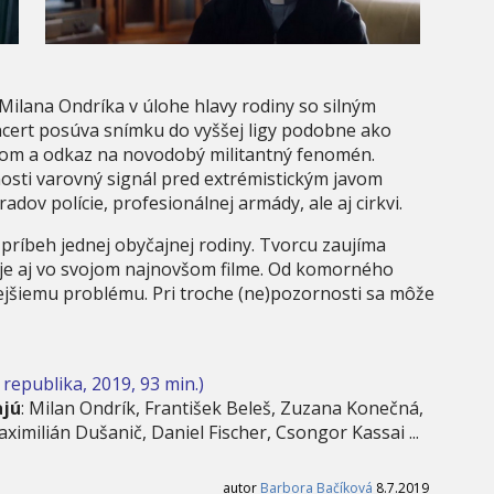
 Milana Ondríka v úlohe hlavy rodiny so silným
ncert posúva snímku do vyššej ligy podobne ako
mom a odkaz na novodobý militantný fenomén.
nosti varovný signál pred extrémistickým javom
ov polície, profesionálnej armády, ale aj cirkvi.
príbeh jednej obyčajnej rodiny. Tvorcu zaujíma
je aj vo svojom najnovšom filme. Od komorného
ejšiemu problému. Pri troche (ne)pozornosti sa môže
republika, 2019, 93 min.)
ajú
: Milan Ondrík, František Beleš, Zuzana Konečná,
milián Dušanič, Daniel Fischer, Csongor Kassai ...
autor
Barbora Bačíková
8.7.2019