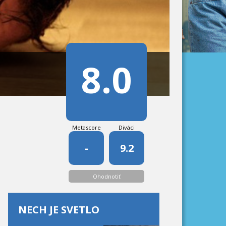
8.0
Metascore
Diváci
-
9.2
Ohodnotiť
NECH JE SVETLO