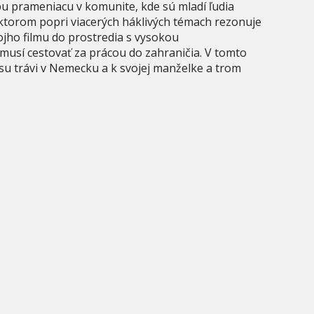
bu prameniacu v komunite, kde sú mladí ľudia
v ktorom popri viacerých háklivých témach rezonuje
ojho filmu do prostredia s vysokou
usí cestovať za prácou do zahraničia. V tomto
asu trávi v Nemecku a k svojej manželke a trom