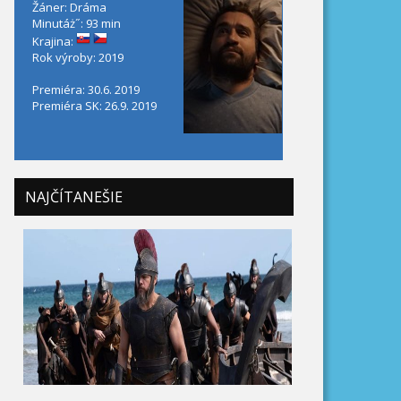
Žáner: Dráma
Minutáż˝: 93 min
Krajina:
Rok výroby: 2019
Premiéra: 30.6. 2019
Premiéra SK: 26.9. 2019
NAJČÍTANEŠIE