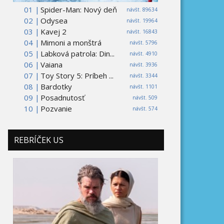
01 |
Spider-Man: Nový deň
návšt. 89634
02 |
Odysea
návšt. 19964
03 |
Kavej 2
návšt. 16843
04 |
Mimoni a monštrá
návšt. 5796
05 |
Labková patrola: Din...
návšt. 4910
06 |
Vaiana
návšt. 3936
07 |
Toy Story 5: Príbeh ...
návšt. 3344
08 |
Bardotky
návšt. 1101
09 |
Posadnutosť
návšt. 509
10 |
Pozvanie
návšt. 574
REBRÍČEK US