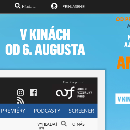
PRIHLÁSENIE
Finančne podporil
PREMIÉRY
PODCASTY
SCREENER
VYHĽADAŤ
O NÁS