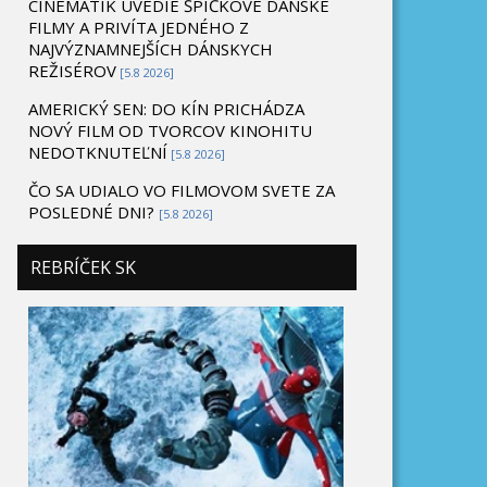
CINEMATIK UVEDIE ŠPIČKOVÉ DÁNSKE
FILMY A PRIVÍTA JEDNÉHO Z
NAJVÝZNAMNEJŠÍCH DÁNSKYCH
REŽISÉROV
[5.8 2026]
AMERICKÝ SEN: DO KÍN PRICHÁDZA
NOVÝ FILM OD TVORCOV KINOHITU
NEDOTKNUTEĽNÍ
[5.8 2026]
ČO SA UDIALO VO FILMOVOM SVETE ZA
POSLEDNÉ DNI?
[5.8 2026]
REBRÍČEK SK