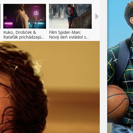
Kuko, Drobček &
Film Spider-Man:
Raťafák prichádzajú...
Nový deň ovládol s...