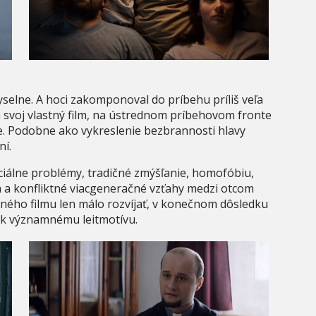
elne. A hoci zakomponoval do príbehu príliš veľa
a svoj vlastný film, na ústrednom príbehovom fronte
e. Podobne ako vykreslenie bezbrannosti hlavy
ní.
iálne problémy, tradičné zmýšľanie, homofóbiu,
ch a konfliktné viacgeneračné vzťahy medzi otcom
dného filmu len málo rozvíjať, v konečnom dôsledku
i k významnému leitmotívu.