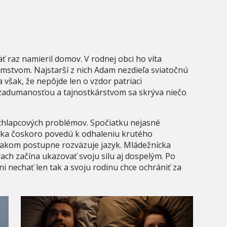
ť raz namieril domov. V rodnej obci ho víta
stvom. Najstarší z nich Adam nezdieľa sviatočnú
 však, že nepôjde len o vzdor patriaci
zadumanosťou a tajnostkárstvom sa skrýva niečo
chlapcových problémov. Spočiatku nejasné
ka čoskoro povedú k odhaleniu krutého
lakom postupne rozväzuje jazyk. Mládežnícka
rach začína ukazovať svoju silu aj dospelým. Po
ni nechať len tak a svoju rodinu chce ochrániť za