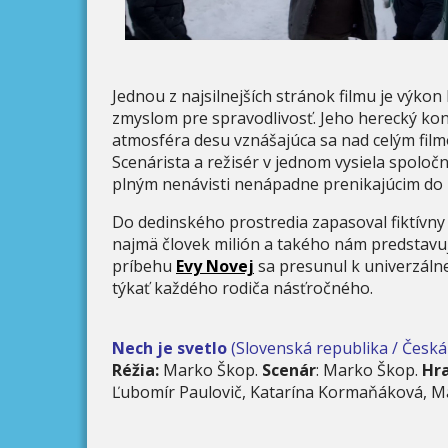
Jednou z najsilnejších stránok filmu je výkon
zmyslom pre spravodlivosť. Jeho herecký ko
atmosféra desu vznášajúca sa nad celým fil
Scenárista a režisér v jednom vysiela spoloč
plným nenávisti nenápadne prenikajúcim do rad
Do dedinského prostredia zapasoval fiktívny 
najmä človek milión a takého nám predstavu
príbehu
Evy Novej
sa presunul k univerzáln
týkať každého rodiča násťročného.
Nech je svetlo
(Slovenská republika / Česká 
Réžia:
Marko Škop.
Scenár
: Marko Škop.
Hr
Ľubomír Paulovič, Katarína Kormaňáková, Maxi