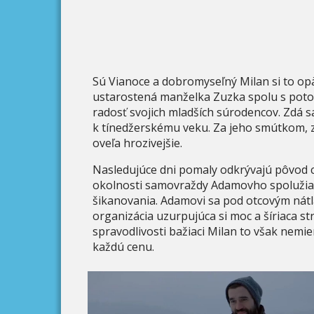
Sú Vianoce a dobromyseľný Milan si to opä
ustarostená manželka Zuzka spolu s potom
radosť svojich mladších súrodencov. Zdá sa
k tínedžerskému veku. Za jeho smútkom, 
oveľa hrozivejšie.
Nasledujúce dni pomaly odkrývajú pôvod 
okolnosti samovraždy Adamovho spolužia
šikanovania. Adamovi sa pod otcovým nát
organizácia uzurpujúca si moc a šíriaca st
spravodlivosti bažiaci Milan to však nemie
každú cenu.