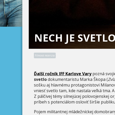
NECH JE SVETL
Filmová recenzia
Ďalší ročník IFF Karlove Vary
pozná svojic
svetlo
dokumentaristu Marka Škopa (
Zvl
sošku aj hlavnému protagonistovi Milanov
vniesť svetlo tam, kde nastala veľká tma. A
Z pálčivej témy silnejúcej polovojenskej 
príbeh s potenciálom osloviť širšie publik
Pojem militantnej mládežníckej domobrany