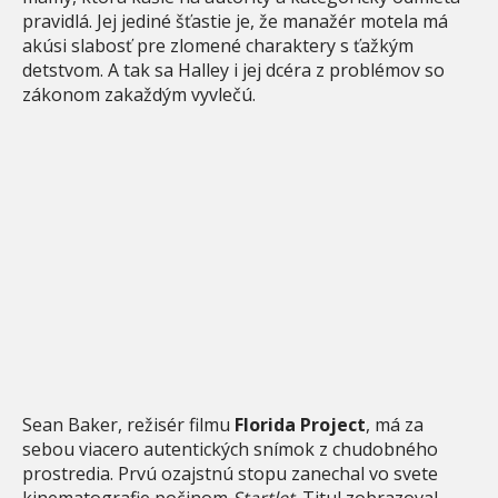
pravidlá. Jej jediné šťastie je, že manažér motela má
akúsi slabosť pre zlomené charaktery s ťažkým
detstvom. A tak sa Halley i jej dcéra z problémov so
zákonom zakaždým vyvlečú.
Sean Baker, režisér filmu
Florida Project
, má za
sebou viacero autentických snímok z chudobného
prostredia. Prvú ozajstnú stopu zanechal vo svete
kinematografie počinom
Startlet
. Titul zobrazoval