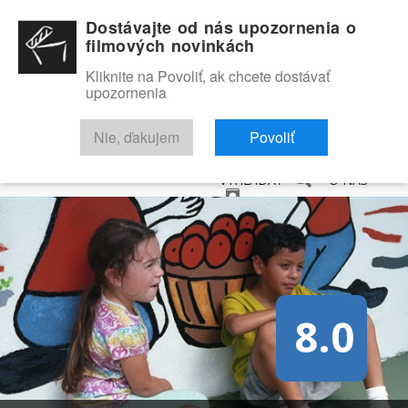
Dostávajte od nás upozornenia o
filmových novinkách
Kliknite na Povoliť, ak chcete dostávať
upozornenia
NOVINKY
RECENZIE
TRAILERY
FILMOVÁ DATABÁZA
Nie, ďakujem
Povoliť
VYHĽADAŤ
O NÁS
8.0