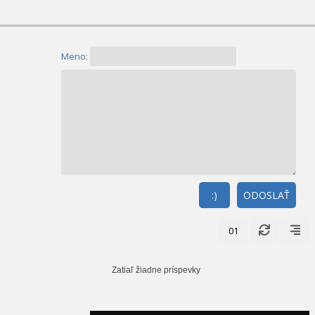
Meno:
:)
ODOSLAŤ
01
Zatiaľ žiadne príspevky