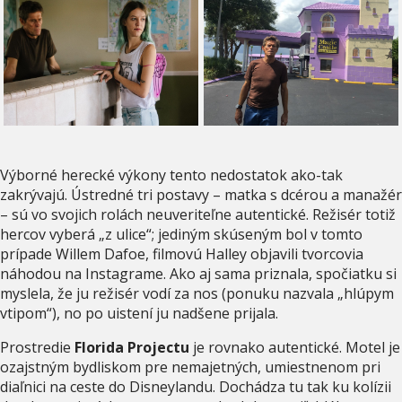
Výborné herecké výkony tento nedostatok ako-tak
zakrývajú. Ústredné tri postavy – matka s dcérou a manažér
– sú vo svojich rolách neuveriteľne autentické. Režisér totiž
hercov vyberá „z ulice“; jediným skúseným bol v tomto
prípade Willem Dafoe, filmovú Halley objavili tvorcovia
náhodou na Instagrame. Ako aj sama priznala, spočiatku si
myslela, že ju režisér vodí za nos (ponuku nazvala „hlúpym
vtipom“), no po uistení ju nadšene prijala.
Prostredie
Florida Projectu
je rovnako autentické. Motel je
ozajstným bydliskom pre nemajetných, umiestnenom pri
diaľnici na ceste do Disneylandu. Dochádza tu tak ku kolízii