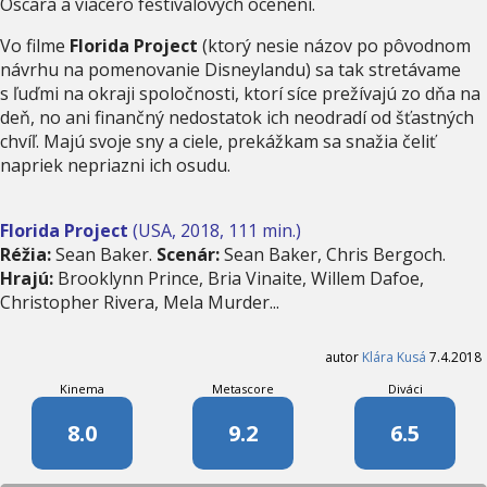
Oscara a viacero festivalových ocenení.
Vo filme
Florida Project
(ktorý nesie názov po pôvodnom
návrhu na pomenovanie Disneylandu) sa tak stretávame
s ľuďmi na okraji spoločnosti, ktorí síce prežívajú zo dňa na
deň, no ani finančný nedostatok ich neodradí od šťastných
chvíľ. Majú svoje sny a ciele, prekážkam sa snažia čeliť
napriek nepriazni ich osudu.
Florida Project
(USA, 2018, 111 min.)
Réžia:
Sean Baker.
Scenár:
Sean Baker, Chris Bergoch.
Hrajú:
Brooklynn Prince, Bria Vinaite, Willem Dafoe,
Christopher Rivera, Mela Murder...
autor
Klára Kusá
7.4.2018
Kinema
Metascore
Diváci
8.0
9.2
6.5