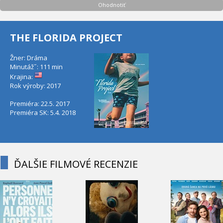
Ohodnotiť
THE FLORIDA PROJECT
Žner: Dráma
Minutáž˝: 111 min
Krajina:
Rok výroby: 2017
Premiéra: 22.5. 2017
Premiéra SK: 5.4. 2018
ĎALŠIE FILMOVÉ RECENZIE