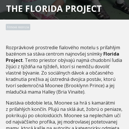
THE FLORIDA PROJECT
Filmová recenzia
Rozprávkové prostredie fialového motelu s priľahlým
bazénom sa stáva centrom najnovšej snímky
Florida
Project
. Tento priestor obývajú najmä chudobní ľudia
žijúci z týždňa na týždeň, ktorí si nemôžu dovoliť
vlastné bývanie. Zo sociálnych dávok a občasného
kradnutia prežíva aj ústredná dvojica postáv, ktorú
tvorí sedemročná Moonee (Brooklynn Prince) a jej
mladučká mama Halley (Bria Vinaite).
Nastáva obdobie leta, Moonee sa hrá s kamarátmi
z priľahlých končín. Pľujú na sklá áut, žobrú o peniaze,
pokrikujú po okoloidúcich. Moonee sa neplechám učí
od najväčšieho profíka, jej modrovlasej potetovanej
mamy, ktorá kašle na autority a kategoricky odmieta