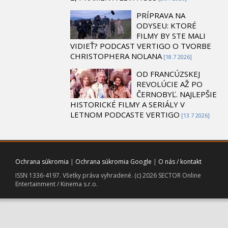
PRÍPRAVA NA
ODYSEU: KTORÉ
FILMY BY STE MALI
VIDIEŤ? PODCAST VERTIGO O TVORBE
CHRISTOPHERA NOLANA
[18.7 2026]
OD FRANCÚZSKEJ
REVOLÚCIE AŽ PO
ČERNOBYĽ. NAJLEPŠIE
HISTORICKÉ FILMY A SERIÁLY V
LETNOM PODCASTE VERTIGO
[13.7 2026]
Ochrana súkromia
|
Ochrana súkromia Google
|
O nás / kontakt
ISSN 1336-4197. Všetky práva vyhradené. (c) 2026 SECTOR Online
Entertainment / Kinema s.r.o.