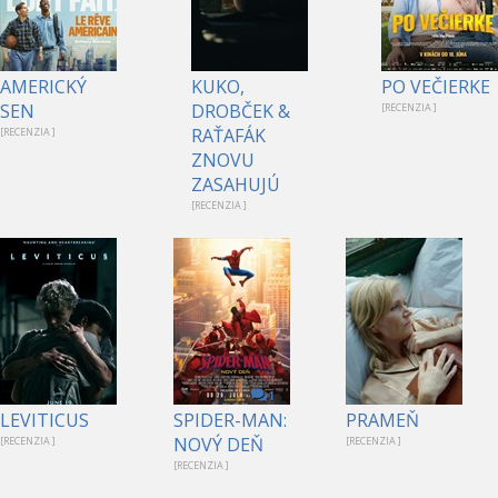
AMERICKÝ
KUKO,
PO VEČIERKE
SEN
DROBČEK &
[RECENZIA ]
RAŤAFÁK
[RECENZIA ]
ZNOVU
ZASAHUJÚ
[RECENZIA ]
1
LEVITICUS
SPIDER-MAN:
PRAMEŇ
NOVÝ DEŇ
[RECENZIA ]
[RECENZIA ]
[RECENZIA ]