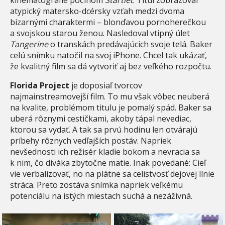
atypický matersko-dcérsky vzťah medzi dvoma
bizarnými charaktermi – blonďavou pornoherečkou
a svojskou starou ženou. Nasledoval vtipný úlet
Tangerine
o transkách predávajúcich svoje telá. Baker
celú snímku natočil na svoj iPhone. Chcel tak ukázať,
že kvalitný film sa dá vytvoriť aj bez veľkého rozpočtu.
Florida Project
je doposiaľ tvorcov
najmainstreamovejší film. To mu však vôbec neuberá
na kvalite, problémom titulu je pomalý spád. Baker sa
uberá rôznymi cestičkami, akoby tápal nevediac,
ktorou sa vydať. A tak sa prvú hodinu len otvárajú
príbehy rôznych vedľajších postáv. Napriek
nevšednosti ich režisér kladie bokom a nevracia sa
k nim, čo diváka zbytočne mätie. Inak povedané: Cieľ
vie verbalizovať, no na plátne sa celistvosť dejovej línie
stráca. Preto zostáva snímka napriek veľkému
potenciálu na istých miestach suchá a nezáživná.