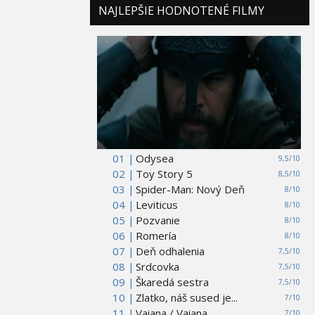
NAJLEPŠIE HODNOTENÉ FILMY
01 |
Odysea
9,5/10
02 |
Toy Story 5
8,5/10
03 |
Spider-Man: Nový Deň
8/10
04 |
Leviticus
8/10
05 |
Pozvanie
8/10
06 |
Romería
8/10
07 |
Deň odhalenia
7,5/10
08 |
Srdcovka
7,5/10
09 |
Škaredá sestra
7,5/10
10 |
Zlatko, náš sused je...
7/10
11 |
Vaiana / Vaiana
7/10