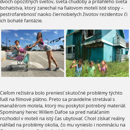
dvoch opozitných svetov, sveta chudoby a priľahlého sveta
bohatstva, ktorý zanechal na fialovom moteli isté stopy –
pestrofarebnosť naoko čiernobielych životov rezidentov či
ich bohaté fantázie.
Cieľom režiséra bolo preniesť skutočné problémy týchto
ľudí na filmové plátno. Preto sa pravidelne stretával s
manažérom motela, ktorý mu poskytol potrebný materiál.
Spomínaný herec Willem Dafoe sa pred natáčaním
rozhodol v moteli na istý čas ubytovať. Chcel získať reálny
náhľad na problémy okolia, čo mu vynieslo i nomináciu na