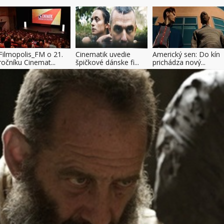
Filmopolis_FM o 21.
Cinematik uvedie
Americký sen: Do kín
ročníku Cinemat...
špičkové dánske fi...
prichádza nový...