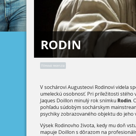
RODIN
Filmová recenzia
V sochárovi Augusteovi Rodinovi videla s
umeleckú osobnosť. Pri príležitosti stého 
Jaques Doillon minulý rok snímku
Rodin
.
pohľadu súdobým sochárskym mainstream
psychiky zobrazovaného objektu do jeho v
Výsek Rodinovho života, kedy mu doň vstu
mapuje Doillon s dôrazom na profesionál