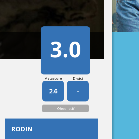
3.0
Metascore
Diváci
2.6
-
Ohodnotiť
RODIN