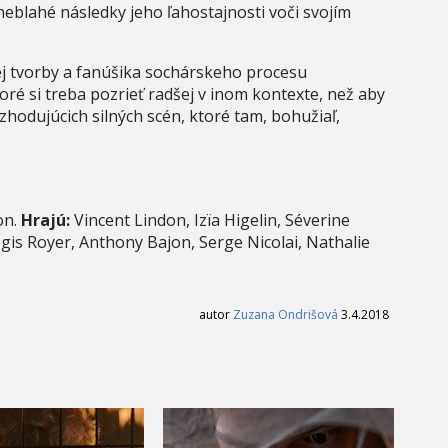
blahé následky jeho ľahostajnosti voči svojím
j tvorby a fanúšika sochárskeho procesu
oré si treba pozrieť radšej v inom kontexte, než aby
ozhodujúcich silných scén, ktoré tam, bohužiaľ,
)
on.
Hrajú:
Vincent Lindon, Izïa Higelin, Séverine
gis Royer, Anthony Bajon, Serge Nicolai, Nathalie
autor
Zuzana Ondrišová
3.4.2018