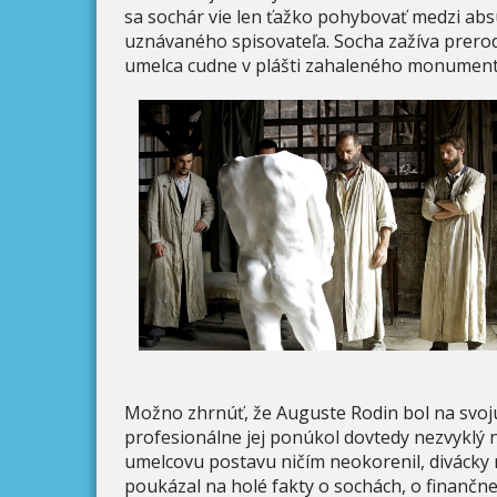
sa sochár vie len ťažko pohybovať medzi ab
uznávaného spisovateľa. Socha zažíva prero
umelca cudne v plášti zahaleného monument
Možno zhrnúť, že Auguste Rodin bol na svo
profesionálne jej ponúkol dovtedy nezvyklý n
umelcovu postavu ničím neokorenil, divácky 
poukázal na holé fakty o sochách, o finančn