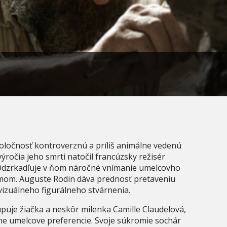
poločnosť kontroverznú a príliš animálne vedenú
výročia jeho smrti natočil francúzsky režisér
 Odzrkadľuje v ňom náročné vnímanie umelcovho
om. Auguste Rodin dáva prednosť pretaveniu
izuálneho figurálneho stvárnenia.
puje žiačka a neskôr milenka Camille Claudelová,
ne umelcove preferencie. Svoje súkromie sochár