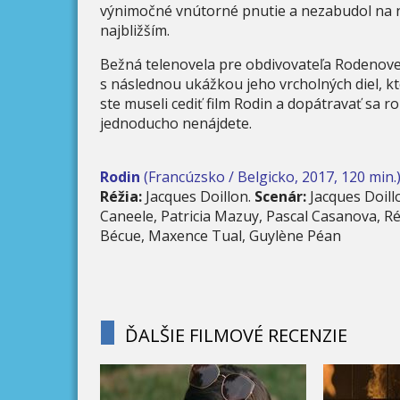
výnimočné vnútorné pnutie a nezabudol na ne
najbližším.
Bežná telenovela pre obdivovateľa Rodenove
s následnou ukážkou jeho vrcholných diel, kt
ste museli cediť film Rodin a dopátravať sa r
jednoducho nenájdete.
Rodin
(Francúzsko / Belgicko, 2017, 120 min.
Réžia:
Jacques Doillon.
Scenár:
Jacques Doill
Caneele, Patricia Mazuy, Pascal Casanova, Ré
Bécue, Maxence Tual, Guylène Péan
ĎALŠIE FILMOVÉ RECENZIE