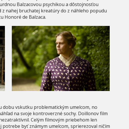
surdnou Balzacovou psychikou a dôstojnosťou
d z nahej bruchatej kreatúry do z náhleho popudu
u Honoré de Balzaca.
ju dobu vskutku problematickým umelcom, no
áhľad na svoje kontroverzné sochy. Doillonov film
nezatraktívnil. Celým filmovým priebehom len
ej potrebe byť známym umelcom, sprierezoval ničím