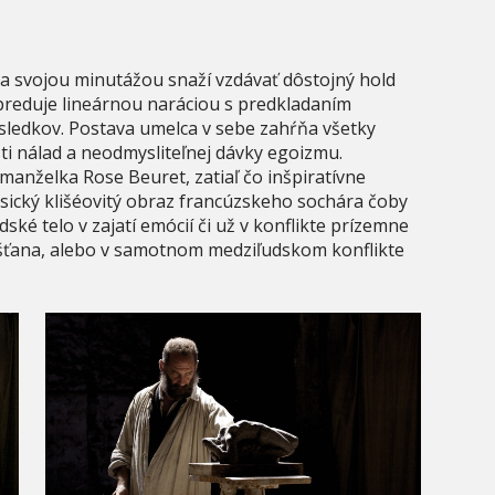
a svojou minutážou snaží vzdávať dôstojný hold
preduje lineárnou naráciou s predkladaním
sledkov. Postava umelca v sebe zahŕňa všetky
sti nálad a neodmysliteľnej dávky egoizmu.
anželka Rose Beuret, zatiaľ čo inšpiratívne
klasický klišéovitý obraz francúzskeho sochára čoby
ké telo v zajatí emócií či už v konflikte prízemne
ťana, alebo v samotnom medziľudskom konflikte