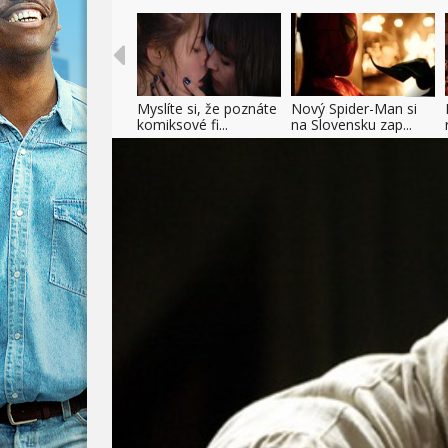
Myslíte si, že poznáte
Nový Spider-Man si
komiksové fi...
na Slovensku zap...