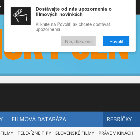
y
Rozprávky
Funny
Docu
Dostávajte od nás upozornenia o
filmových novinkách
RECENZIE
VIDEÁ
FILMY
Kliknite na Povoliť, ak chcete dostávať
upozornenia
Nie, ďakujem
Povoliť
Y
FILMOVÁ DATABÁZA
REBRÍČKY
 FILMY
TELEVÍZNE TIPY
SLOVENSKÉ FILMY
PRÁVE V KINÁCH