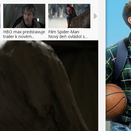
HBO max predstavuje
Film Spider-Man:
trailer k novém...
Nový deň ovládol s...