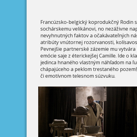
Francúzsko-belgický koprodukčný Rodin s
sochárskemu velikánovi, no nezáživne na
nevyhnutných faktov a očakávateľných ná
atribúty vnútornej rozorvanosti, kolísavo
Pevnejšie partnerské zázemie mu vytvára m
emócie saje z éterickejšej Camille. Ide o 
jedinca hnaného vlastným náhľadom na ľuds
chápajúceho a peklom trestaného pozemš
či emotívnom telesnom súzvuku.