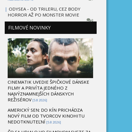
|
ODYSEA - OD TRILERU, CEZ BODY
HORROR AŽ PO MONSTER MOVIE
0
FILMOVÉ NOVINKY
CINEMATIK UVEDIE ŠPIČKOVÉ DÁNSKE
FILMY A PRIVÍTA JEDNÉHO Z
NAJVÝZNAMNEJŠÍCH DÁNSKYCH
REŽISÉROV
[5.8 2026]
AMERICKÝ SEN: DO KÍN PRICHÁDZA
NOVÝ FILM OD TVORCOV KINOHITU
NEDOTKNUTEĽNÍ
[5.8 2026]