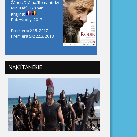
Žáner: Dráma/Romantický
Minutáż˝: 120 min
Krajina:
Rok výroby: 2017
Premiéra: 24.5. 2017
Premiéra SK: 22.3. 2018
NAJČÍTANEŠIE