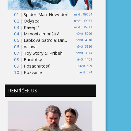
01 |
Spider-Man: Nový deň
návšt. 89634
02 |
Odysea
návšt. 19964
03 |
Kavej 2
návšt. 16843
04 |
Mimoni a monštrá
návšt. 5796
05 |
Labková patrola: Din...
návšt. 4910
06 |
Vaiana
návšt. 3936
07 |
Toy Story 5: Príbeh ...
návšt. 3344
08 |
Bardotky
návšt. 1101
09 |
Posadnutosť
návšt. 509
10 |
Pozvanie
návšt. 574
REBRÍČEK US