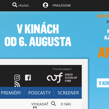
PRIHLÁSENIE
Finančne podporil
PREMIÉRY
PODCASTY
SCREENER
VYHĽADAŤ
O NÁS