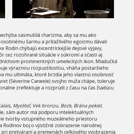
 nechýba zasmušilá charizma, aby sa mu ako
 osobnému šarmu a príťažlivého egoizmu dávali
e Rodin chýbajú excentrickejšie dejové výjavy,
 cez rozohrané situácie v súkromí a sčasti aj
redníctvom prominentných umeleckých ikon. Mladučká
onuje výraznou rozpustilosťou, vháňa postaršieho
va mu ultimáta, ktoré brzdia jeho vlastnú osobnosť
ret (Séverine Caneele) svojho muža chápe, toleruje
onálne zreflektuje a rozprúdi z času na čas žiadúcu
alais, Mysliteľ, Vek bronzu, Bozk, Brána pekiel,
lie, sám autor má podporu intelektuálnych
obie tvorby vstupného muzeálneho priestoru
va Rodinov boj o výstižné zobrazenie národnej
 pri pretváraní a premenách celkového vyobrazenia