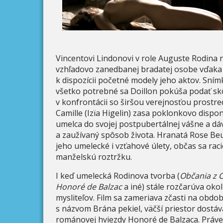
Vincentovi Lindonovi v role Auguste Rodina
vzhľadovo zanedbanej bradatej osobe vďaka
k dispozícii početné modely jeho aktov. Snímk
všetko potrebné sa Doillon pokúša podať skôr
v konfrontácii so širšou verejnosťou prost
Camille (Izïa Higelin) zasa poklonkovo disp
umelca do svojej postpubertálnej vášne a dá
a zaužívaný spôsob života. Hranatá Rose Beu
jeho umelecké i vzťahové úlety, občas sa raci
manželskú roztržku.
I keď umelecká Rodinova tvorba (
Občania z C
Honoré de Balzac
a iné) stále rozčarúva oko
mysliteľov. Film sa zameriava zčasti na obd
s názvom Brána pekiel, väčší priestor dostá
románovej hviezdy Honoré de Balzaca. Práve