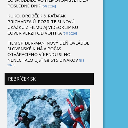
ČO SA UDIALO VO FILMOVOM SVETE ZA
POSLEDNÉ DNI?
[5.8 2026]
KUKO, DROBČEK & RAŤAFÁK
PRICHÁDZAJÚ. POZRITE SI NOVÚ
UKÁŽKU Z FILMU AJ VIDEOKLIP KU
COVER VERZII OD VOJTIKA
[5.8 2026]
FILM SPIDER-MAN: NOVÝ DEŇ OVLÁDOL
SLOVENSKÉ KINÁ A POČAS
OTVÁRACIEHO VÍKENDU SI HO
NENECHALO UJSŤ 88 515 DIVÁKOV
[5.8
2026]
REBRÍČEK SK