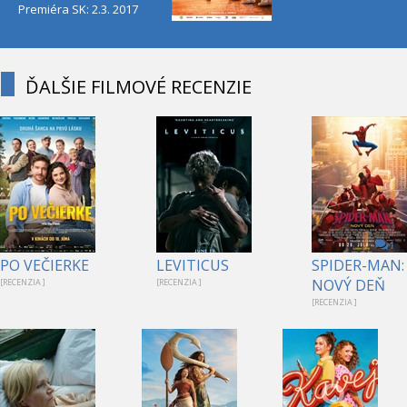
Premiéra SK: 2.3. 2017
ĎALŠIE FILMOVÉ RECENZIE
1
PO VEČIERKE
LEVITICUS
SPIDER-MAN:
NOVÝ DEŇ
[RECENZIA ]
[RECENZIA ]
[RECENZIA ]