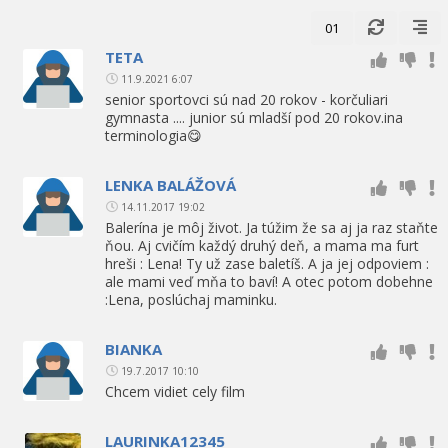
01
TETA
11.9.2021 6:07
senior sportovci sú nad 20 rokov - korčuliari
gymnasta .... junior sú mladší pod 20 rokov.ina
terminologia😋
LENKA BALÁŽOVÁ
14.11.2017 19:02
Balerína je môj život. Ja túžim že sa aj ja raz staňte
ňou. Aj cvičím každý druhý deň, a mama ma furt
hreši : Lena! Ty už zase baletíš. A ja jej odpoviem :
ale mami veď mňa to baví! A otec potom dobehne
:Lena, poslúchaj maminku.
BIANKA
19.7.2017 10:10
Chcem vidiet cely film
LAURINKA12345