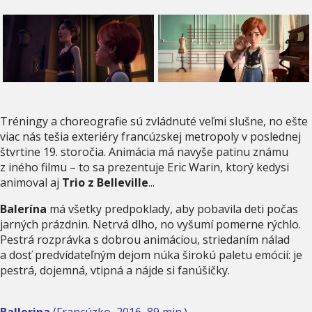
Tréningy a choreografie sú zvládnuté veľmi slušne, no ešte
viac nás tešia exteriéry francúzskej metropoly v poslednej
štvrtine 19. storočia. Animácia má navyše patinu známu
z iného filmu – to sa prezentuje Eric Warin, ktorý kedysi
animoval aj
Trio z Belleville
...
Balerína
má všetky predpoklady, aby pobavila deti počas
jarných prázdnin. Netrvá dlho, no vyšumí pomerne rýchlo.
Pestrá rozprávka s dobrou animáciou, striedaním nálad
a dosť predvídateľným dejom núka širokú paletu emócií: je
pestrá, dojemná, vtipná a nájde si fanúšičky.
Ballerina
(Francúzko, 2016, 89 min.)