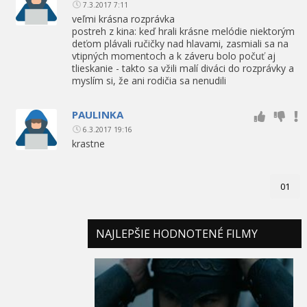
7.3.2017 7:11
veľmi krásna rozprávka
postreh z kina: keď hrali krásne melódie niektorým
deťom plávali ručičky nad hlavami, zasmiali sa na
vtipných momentoch a k záveru bolo počuť aj
tlieskanie - takto sa vžili malí diváci do rozprávky a
myslím si, že ani rodičia sa nenudili
PAULINKA
6.3.2017 19:16
krastne
01
NAJLEPŠIE HODNOTENÉ FILMY