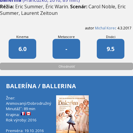
Réžia:
Eric Summer, Éric Warin.
Scenár:
Carol Noble, Eric
Summer, Laurent Zeitoun
autor
Michal Korec
4.3.2017
Kinema
Metascore
Diváci
6.0
-
9.5
Ohodnotiť
BALERÍNA / BALLERINA
Žner:
Animovaný/Dobrodružný
Minutáž˝: 89 min
Krajina:
Rok výroby: 2016
Premiéra: 19.10. 2016