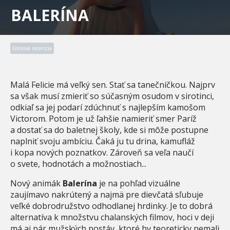
BALERÍNA
Filmová recenzia
Malá Felicie má veľký sen. Stať sa tanečníčkou. Najprv
sa však musí zmieriť so súčasným osudom v sirotinci,
odkiaľ sa jej podarí zdúchnuť s najlepším kamošom
Victorom. Potom je už ľahšie namieriť smer Paríž
a dostať sa do baletnej školy, kde si môže postupne
naplniť svoju ambíciu. Čaká ju tu drina, kamufláž
i kopa nových poznatkov. Zároveň sa veľa naučí
o svete, hodnotách a možnostiach...
Nový animák
Balerína
je na pohľad vizuálne
zaujímavo nakrútený a najmä pre dievčatá sľubuje
veľké dobrodružstvo odhodlanej hrdinky. Je to dobrá
alternatíva k množstvu chalanských filmov, hoci v deji
má aj pár mužských postáv, ktoré by teoreticky nemali