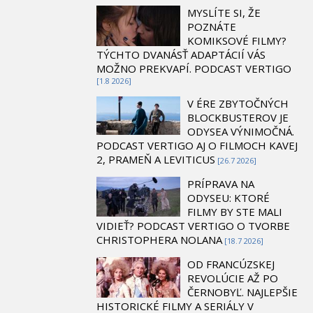
MYSLÍTE SI, ŽE
POZNÁTE
KOMIKSOVÉ FILMY?
TÝCHTO DVANÁSŤ ADAPTÁCIÍ VÁS
MOŽNO PREKVAPÍ. PODCAST VERTIGO
[1.8 2026]
V ÉRE ZBYTOČNÝCH
BLOCKBUSTEROV JE
ODYSEA VÝNIMOČNÁ.
PODCAST VERTIGO AJ O FILMOCH KAVEJ
2, PRAMEŇ A LEVITICUS
[26.7 2026]
PRÍPRAVA NA
ODYSEU: KTORÉ
FILMY BY STE MALI
VIDIEŤ? PODCAST VERTIGO O TVORBE
CHRISTOPHERA NOLANA
[18.7 2026]
OD FRANCÚZSKEJ
REVOLÚCIE AŽ PO
ČERNOBYĽ. NAJLEPŠIE
HISTORICKÉ FILMY A SERIÁLY V