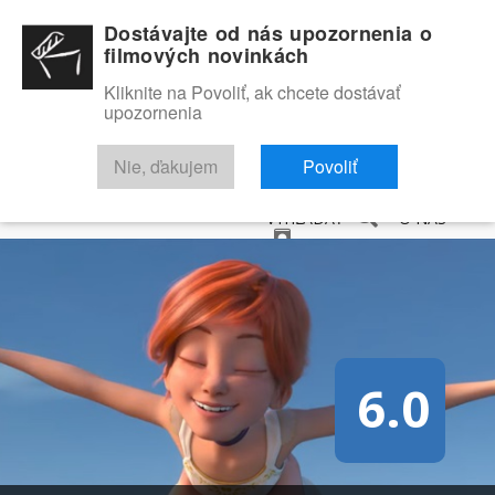
Dostávajte od nás upozornenia o
filmových novinkách
Kliknite na Povoliť, ak chcete dostávať
upozornenia
NOVINKY
RECENZIE
TRAILERY
FILMOVÁ DATABÁZA
Nie, ďakujem
Povoliť
VYHĽADAŤ
O NÁS
6.0