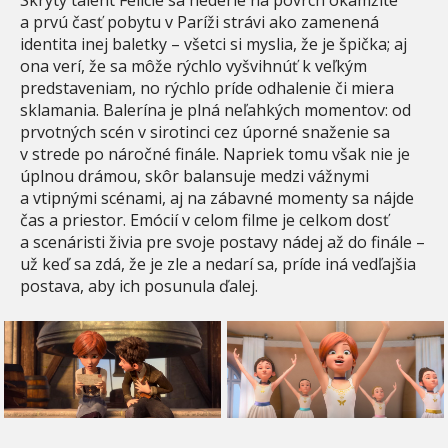
a prvú časť pobytu v Paríži strávi ako zamenená
identita inej baletky – všetci si myslia, že je špička; aj
ona verí, že sa môže rýchlo vyšvihnúť k veľkým
predstaveniam, no rýchlo príde odhalenie či miera
sklamania. Balerína je plná neľahkých momentov: od
prvotných scén v sirotinci cez úporné snaženie sa
v strede po náročné finále. Napriek tomu však nie je
úplnou drámou, skôr balansuje medzi vážnymi
a vtipnými scénami, aj na zábavné momenty sa nájde
čas a priestor. Emócií v celom filme je celkom dosť
a scenáristi živia pre svoje postavy nádej až do finále –
už keď sa zdá, že je zle a nedarí sa, príde iná vedľajšia
postava, aby ich posunula ďalej.