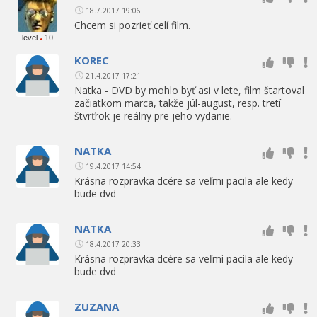
18.7.2017 19:06
Chcem si pozrieť celí film.
level
10
KOREC
21.4.2017 17:21
Natka - DVD by mohlo byť asi v lete, film štartoval
začiatkom marca, takže júl-august, resp. tretí
štvrťrok je reálny pre jeho vydanie.
NATKA
19.4.2017 14:54
Krásna rozpravka dcére sa veľmi pacila ale kedy
bude dvd
NATKA
18.4.2017 20:33
Krásna rozpravka dcére sa veľmi pacila ale kedy
bude dvd
ZUZANA