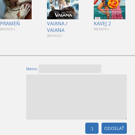
PRAMEŇ
VAIANA /
KAVEJ 2
VAIANA
[RECENZIA ]
[RECENZIA ]
[RECENZIA ]
Meno:
:)
ODOSLAŤ