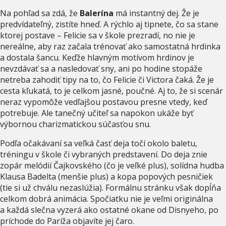
Na pohľad sa zdá, že
Balerína
má instantný dej. Že je
predvídateľný, zistíte hneď. A rýchlo aj tipnete, čo sa stane
ktorej postave – Felicie sa v škole prezradí, no nie je
nereálne, aby raz začala trénovať ako samostatná hrdinka
a dostala šancu. Keďže hlavným motívom hrdinov je
nevzdávať sa a nasledovať sny, ani po hodine stopáže
netreba zahodiť tipy na to, čo Felicie či Victora čaká. Že je
cesta kľukatá, to je celkom jasné, poučné. Aj to, že si scenár
neraz vypomôže vedľajšou postavou presne vtedy, keď
potrebuje. Ale tanečný učiteľ sa napokon ukáže byť
výbornou charizmatickou súčasťou snu.
Podľa očakávaní sa veľká časť deja točí okolo baletu,
tréningu v škole či vybraných predstavení. Do deja znie
zopár melódií Čajkovského (čo je veľké plus), solídna hudba
Klausa Badelta (menšie plus) a kopa popových pesničiek
(tie si už chválu nezaslúžia). Formálnu stránku však dopĺňa
celkom dobrá animácia. Spočiatku nie je veľmi originálna
a každá slečna vyzerá ako ostatné okane od Disnyeho, po
príchode do Paríža objavíte jej čaro.