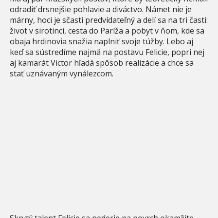
odradiť drsnejšie pohlavie a diváctvo. Námet nie je
márny, hoci je sčasti predvídateľný a delí sa na tri časti:
život v sirotinci, cesta do Paríža a pobyt v ňom, kde sa
obaja hrdinovia snažia naplniť svoje túžby. Lebo aj
keď sa sústredíme najmä na postavu Felicie, popri nej
aj kamarát Victor hľadá spôsob realizácie a chce sa
stať uznávaným vynálezcom.
Skrytý talent Felicie sa nederie na povrch okamžite