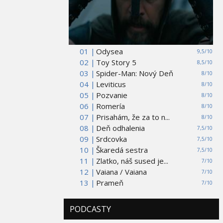
01 |
Odysea
9,5/10
02 |
Toy Story 5
8,5/10
03 |
Spider-Man: Nový Deň
8/10
04 |
Leviticus
8/10
05 |
Pozvanie
8/10
06 |
Romería
8/10
07 |
Prisahám, že za to n...
8/10
08 |
Deň odhalenia
7,5/10
09 |
Srdcovka
7,5/10
10 |
Škaredá sestra
7,5/10
11 |
Zlatko, náš sused je...
7/10
12 |
Vaiana / Vaiana
7/10
13 |
Prameň
7/10
PODCASTY