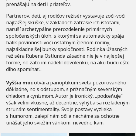
prenášajú na deti i priateľov.
Partnerov, deti, aj rodičov režisér vystavuje zoči-voči
najťažšej skúške, v základoch zatrasie ich istotami,
naruší archetypálne prerozdelenie primárnych
spoločenských úloh, s ktorými sa automaticky spája
balík povinností voči ostatným členom rodiny,
najzákladnejšej bunky spoločnosti. Rodinka úžasných
režiséra Rubena Östlunda zásadne nie je v najlepšej
forme, no zato im nadelil dovolenku, na akú budú ešte
dlho spomínať...
Vyššia moc
otvára panoptikum sveta pozorovaného
dôkladne, no s odstupom, s príznačným severským
chladom a cynizmom. Autor je ironický, „podceňuje“
však veľmi vkusne, až decentne, vyhýba sa rozladeným
strunám sentimentality. Svoje postavy vyzlieka
s humorom, zalepí nám oči a necháme sa ochotne
unášať jeho sviežim vánkom, nevedno kam.