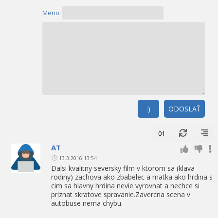
Meno:
:)
ODOSLAŤ
01
AT
13.3.2016 13:54
Dalsi kvalitny seversky film v ktorom sa (klava
rodiny) zachova ako zbabelec a matka ako hrdina s
cim sa hlavny hrdina nevie vyrovnat a nechce si
priznat skratove spravanie.Zavercna scena v
autobuse nema chybu.