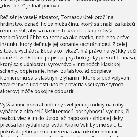
„dovolené“ jednať pudovo.
Režisér je veselý glosátor, Tomasov útek otočí na
hrdinstvo, označí ho za muža činu, ktorý sa snažil za každú
cenu prežiť, aby sa na miesto vrátil a ako preživší
zachraňoval. Ebba sa zachová ako matka, tiež je to práve
inštinkt, ktorý definuje jej konanie zachrániť deti. Z celej
situácie vychádza Ebba ako „víťaz“, má právo na výčitky voči
manželovi. Östlund popisuje psychologický prerod Tomasa,
ktorý sa s udalosťou vyrovnáva v intenciách klasickej
schémy, popieranie, hnev, zúfalstvo, až dospieva
k zmiereniu sa s vlastným zlyhaním, ktoré si pod vplyvom
záverečných udalostí (ktoré preveria všetkých štyroch
aktérov) môže pokojne odpustiť...
Vyššia moc prevráti intímny svet jednej rodiny na ruby,
vyhádže z nich celú škálu emócií, pochybností, výčitiek, či
reakcií, vlezie im do útrob, až napokon z chlpatej deky
predsa len vytiahne pravdu. Akokoľvek by sme sa o to
pokúšali, jeho presne mierená rana nikoho neminie.