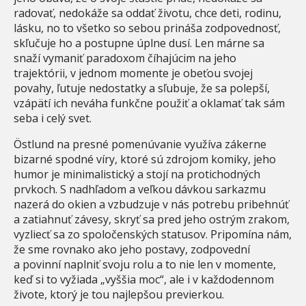
radovať, nedokáže sa oddať životu, chce deti, rodinu,
lásku, no to všetko so sebou prináša zodpovednosť,
skľučuje ho a postupne úplne dusí. Len márne sa
snaží vymaniť paradoxom číhajúcim na jeho
trajektórii, v jednom momente je obeťou svojej
povahy, ľutuje nedostatky a sľubuje, že sa polepší,
vzápätí ich neváha funkčne použiť a oklamať tak sám
seba i celý svet.
Östlund na presné pomenúvanie využíva zákerne
bizarné spodné víry, ktoré sú zdrojom komiky, jeho
humor je minimalistický a stojí na protichodných
prvkoch. S nadhľadom a veľkou dávkou sarkazmu
nazerá do okien a vzbudzuje v nás potrebu pribehnúť
a zatiahnuť závesy, skryť sa pred jeho ostrým zrakom,
vyzliecť sa zo spoločenských statusov. Pripomína nám,
že sme rovnako ako jeho postavy, zodpovední
a povinní naplniť svoju rolu a to nie len v momente,
keď si to vyžiada „vyššia moc“, ale i v každodennom
živote, ktorý je tou najlepšou previerkou.