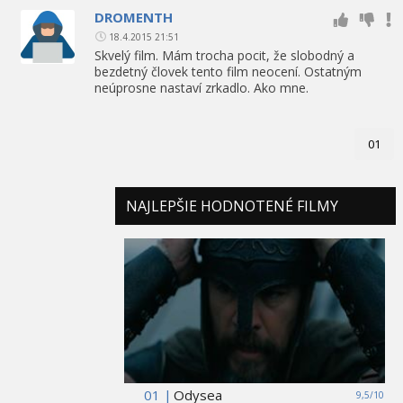
DROMENTH
18.4.2015 21:51
Skvelý film. Mám trocha pocit, že slobodný a
bezdetný človek tento film neocení. Ostatným
neúprosne nastaví zrkadlo. Ako mne.
01
NAJLEPŠIE HODNOTENÉ FILMY
01 |
Odysea
9,5/10