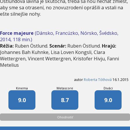
Östlundova lavína je skutočná, treba sa ňou nechať zmiesť,
aby sme sa otrasení, no znovuzrodení oprášili a vstali na
ešte silnejšie nohy.
Force majeure
(Dánsko, Francúzko, Nórsko, Švédsko,
2014, 118 min.)
Réžia:
Ruben Östlund.
Scenár:
Ruben Östlund.
Hrajú:
Johannes Bah Kuhnke, Lisa Loven Kongsli, Clara
Wettergren, Vincent Wettergren, Kristofer Hivju, Fanni
Metelius
autor
Roberta Tóthová
16.1.2015
Kinema
Metascore
Diváci
9.0
8.7
9.0
Ohodnotiť