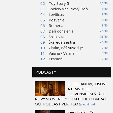
02 |
Toy Story 5
8,5/10
03 |
Spider-Man: Nový Deň
8/10
04 |
Leviticus
8/10
05 |
Pozvanie
8/10
06 |
Romería
8/10
07 |
Deň odhalenia
7,5/10
08 |
Srdcovka
7,5/10
09 |
Škaredá sestra
7,5/10
10 |
Zlatko, náš sused je...
7/10
11 |
Vaiana / Vaiana
7/10
12 |
Prameň
7/10
PODCASTY
O GOLIANOVI, TISOVI
A PRAVDE O
SLOVENSKOM ŠTÁTE.
NOVÝ SLOVENSKÝ FILM BUDE OTVÁRAŤ
OČI. PODCAST VERTIGO
[pred 4 hod.]
MYSLÍTE SI, ŽE