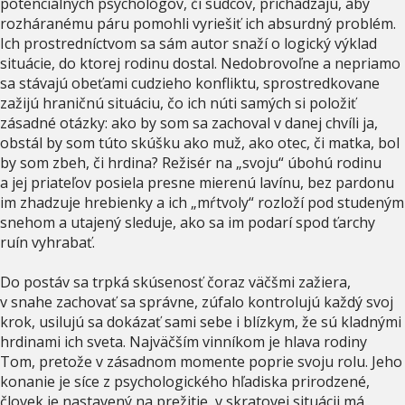
potenciálnych psychológov, či sudcov, prichádzajú, aby
rozháranému páru pomohli vyriešiť ich absurdný problém.
Ich prostredníctvom sa sám autor snaží o logický výklad
situácie, do ktorej rodinu dostal. Nedobrovoľne a nepriamo
sa stávajú obeťami cudzieho konfliktu, sprostredkovane
zažijú hraničnú situáciu, čo ich núti samých si položiť
zásadné otázky: ako by som sa zachoval v danej chvíli ja,
obstál by som túto skúšku ako muž, ako otec, či matka, bol
by som zbeh, či hrdina? Režisér na „svoju“ úbohú rodinu
a jej priateľov posiela presne mierenú lavínu, bez pardonu
im zhadzuje hrebienky a ich „mŕtvoly“ rozloží pod studeným
snehom a utajený sleduje, ako sa im podarí spod ťarchy
ruín vyhrabať.
Do postáv sa trpká skúsenosť čoraz väčšmi zažiera,
v snahe zachovať sa správne, zúfalo kontrolujú každý svoj
krok, usilujú sa dokázať sami sebe i blízkym, že sú kladnými
hrdinami ich sveta. Najväčším vinníkom je hlava rodiny
Tom, pretože v zásadnom momente poprie svoju rolu. Jeho
konanie je síce z psychologického hľadiska prirodzené,
človek je nastavený na prežitie, v skratovej situácii má