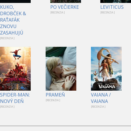
KUKO,
PO VEČIERKE
LEVITICUS
DROBČEK &
[RECENZIA ]
[RECENZIA ]
RAŤAFÁK
ZNOVU
ZASAHUJÚ
[RECENZIA ]
1
SPIDER-MAN:
PRAMEŇ
VAIANA /
NOVÝ DEŇ
VAIANA
[RECENZIA ]
[RECENZIA ]
[RECENZIA ]