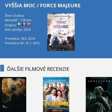
VYŠŠIA MOC / FORCE MAJEURE
Žner: Dráma
Minutáž˝: 118 min
Krajina:
Rok výroby: 2014
Premiéra: 18.5. 2014
Premiéra SK: 15.1. 2015
ĎALŠIE FILMOVÉ RECENZIE