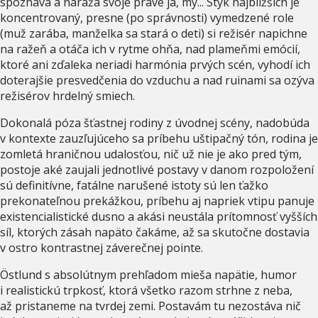
spoznáva a naráža svoje pravé ja, my... Styk najbližších je
koncentrovaný, presne (po správnosti) vymedzené role
(muž zarába, manželka sa stará o deti) si režisér napichne
na ražeň a otáča ich v rytme ohňa, nad plameňmi emócií,
ktoré ani zďaleka neriadi harmónia prvých scén, vyhodí ich
doterajšie presvedčenia do vzduchu a nad ruinami sa ozýva
režisérov hrdelný smiech.
Dokonalá póza šťastnej rodiny z úvodnej scény, nadobúda
v kontexte zauzľujúceho sa príbehu uštipačný tón, rodina je
zomletá hraničnou udalosťou, nič už nie je ako pred tým,
postoje aké zaujali jednotlivé postavy v danom rozpoložení
sú definitívne, fatálne narušené istoty sú len ťažko
prekonateľnou prekážkou, príbehu aj napriek vtipu panuje
existencialistické dusno a akási neustála prítomnosť vyšších
síl, ktorých zásah napäto čakáme, až sa skutočne dostavia
v ostro kontrastnej záverečnej pointe.
Östlund s absolútnym prehľadom mieša napätie, humor
i realistickú trpkosť, ktorá všetko razom strhne z neba,
až pristaneme na tvrdej zemi. Postavám tu nezostáva nič