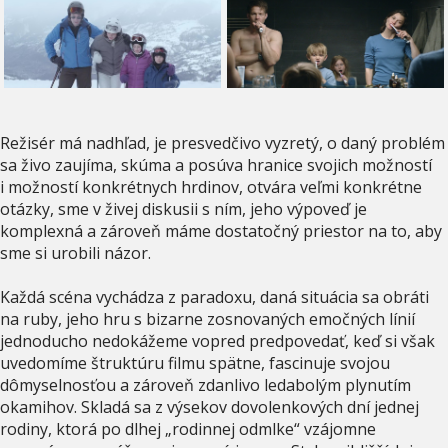
Režisér má nadhľad, je presvedčivo vyzretý, o daný problém
sa živo zaujíma, skúma a posúva hranice svojich možností
i možností konkrétnych hrdinov, otvára veľmi konkrétne
otázky, sme v živej diskusii s ním, jeho výpoveď je
komplexná a zároveň máme dostatočný priestor na to, aby
sme si urobili názor.
Každá scéna vychádza z paradoxu, daná situácia sa obráti
na ruby, jeho hru s bizarne zosnovaných emočných línií
jednoducho nedokážeme vopred predpovedať, keď si však
uvedomíme štruktúru filmu spätne, fascinuje svojou
dômyselnosťou a zároveň zdanlivo ledabolým plynutím
okamihov. Skladá sa z výsekov dovolenkových dní jednej
rodiny, ktorá po dlhej „rodinnej odmlke“ vzájomne