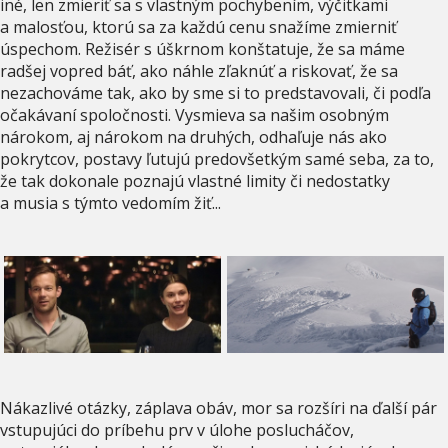
iné, len zmieriť sa s vlastným pochybením, výčitkami
a malosťou, ktorú sa za každú cenu snažíme zmierniť
úspechom. Režisér s úškrnom konštatuje, že sa máme
radšej vopred báť, ako náhle zľaknúť a riskovať, že sa
nezachováme tak, ako by sme si to predstavovali, či podľa
očakávaní spoločnosti. Vysmieva sa našim osobným
nárokom, aj nárokom na druhých, odhaľuje nás ako
pokrytcov, postavy ľutujú predovšetkým samé seba, za to,
že tak dokonale poznajú vlastné limity či nedostatky
a musia s týmto vedomím žiť...
Nákazlivé otázky, záplava obáv, mor sa rozšíri na ďalší pár
vstupujúci do príbehu prv v úlohe poslucháčov,