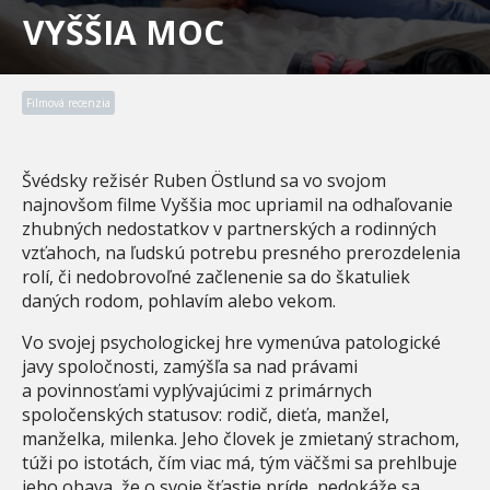
VYŠŠIA MOC
Filmová recenzia
Švédsky režisér Ruben Östlund sa vo svojom
najnovšom filme Vyššia moc upriamil na odhaľovanie
zhubných nedostatkov v partnerských a rodinných
vzťahoch, na ľudskú potrebu presného prerozdelenia
rolí, či nedobrovoľné začlenenie sa do škatuliek
daných rodom, pohlavím alebo vekom.
Vo svojej psychologickej hre vymenúva patologické
javy spoločnosti, zamýšľa sa nad právami
a povinnosťami vyplývajúcimi z primárnych
spoločenských statusov: rodič, dieťa, manžel,
manželka, milenka. Jeho človek je zmietaný strachom,
túži po istotách, čím viac má, tým väčšmi sa prehlbuje
jeho obava, že o svoje šťastie príde, nedokáže sa