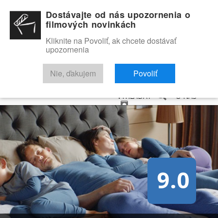
Dostávajte od nás upozornenia o
filmových novinkách
Kliknite na Povoliť, ak chcete dostávať
upozornenia
NOVINKY
RECENZIE
TRAILERY
FILMOVÁ DATABÁZA
Nie, ďakujem
Povoliť
VYHĽADAŤ
O NÁS
9.0