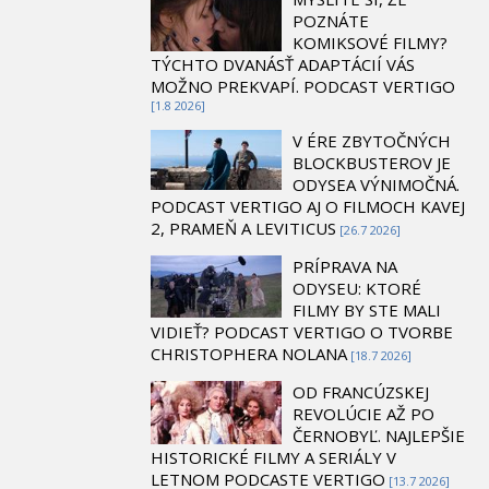
POZNÁTE
KOMIKSOVÉ FILMY?
TÝCHTO DVANÁSŤ ADAPTÁCIÍ VÁS
MOŽNO PREKVAPÍ. PODCAST VERTIGO
[1.8 2026]
V ÉRE ZBYTOČNÝCH
BLOCKBUSTEROV JE
ODYSEA VÝNIMOČNÁ.
PODCAST VERTIGO AJ O FILMOCH KAVEJ
2, PRAMEŇ A LEVITICUS
[26.7 2026]
PRÍPRAVA NA
ODYSEU: KTORÉ
FILMY BY STE MALI
VIDIEŤ? PODCAST VERTIGO O TVORBE
CHRISTOPHERA NOLANA
[18.7 2026]
OD FRANCÚZSKEJ
REVOLÚCIE AŽ PO
ČERNOBYĽ. NAJLEPŠIE
HISTORICKÉ FILMY A SERIÁLY V
LETNOM PODCASTE VERTIGO
[13.7 2026]