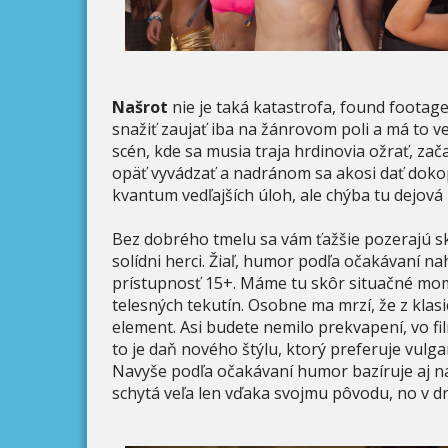
Našrot
nie je taká katastrofa, found footage
snažiť zaujať iba na žánrovom poli a má to ve
scén, kde sa musia traja hrdinovia ožrať, zača
opäť vyvádzať a nadránom sa akosi dať dokopy
kvantum vedľajších úloh, ale chýba tu dejová n
Bez dobrého tmelu sa vám ťažšie pozerajú ske
solídni herci. Žiaľ, humor podľa očakávaní n
prístupnosť 15+. Máme tu skôr situačné mom
telesných tekutín. Osobne ma mrzí, že z klasi
element. Asi budete nemilo prekvapení, vo film
to je daň nového štýlu, ktorý preferuje vulg
Navyše podľa očakávaní humor bazíruje aj na 
schytá veľa len vďaka svojmu pôvodu, no v dru