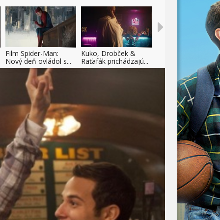
Film Spider-Man:
Kuko, Drobček &
Nový deň ovládol s...
Raťafák prichádzajú...