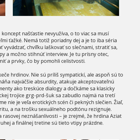
 koncept našťastie nevyužíva, o to viac sa musí
ľmi ťažké. Nemá totiž poriadny dej a je to iba séria
ť vyvádzať, chvíľku laškovať so slečnami, stratiť sa,
 a možno stihnúť interview. Je tu prísny otec,
iť a prvky, čo by pomohli celistvosti.
če hrdinov. Nie sú príliš sympatickí, ale aspoň sú to
aháňa najväčšie absurdity, atakuje akceptovateľnú
enty ako treskúce dialogy a dočkáme sa klasicky
ckej trojice grg-prd-šuk sa zabudlo najmä na tretí
e nie je veľa erotických scén či pekných slečien. Žiaľ,
aritu, a na trošku sexuálneho podtónu rezignuje.
rasovej neznášanlivosti – je zrejmé, že hrdina Aziat
hej a finálnej tretine sú tieto vtipy prázdne.