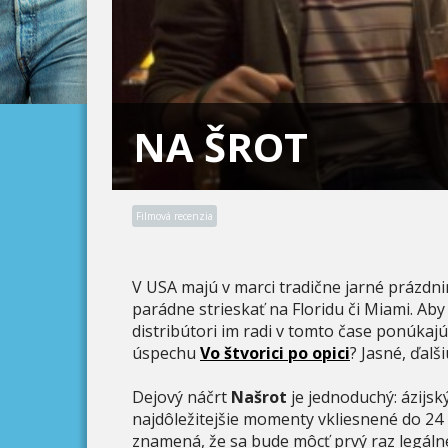
NA ŠROT
Filmová recenzia
V USA majú v marci tradične jarné prázdnin
parádne strieskať na Floridu či Miami. Aby 
distribútori im radi v tomto čase ponúkajú
úspechu
Vo štvorici po opici
? Jasné, ďalš
Dejový náčrt
Našrot
je jednoduchý: ázijsk
najdôležitejšie momenty vkliesnené do 24
znamená, že sa bude môcť prvý raz legálne