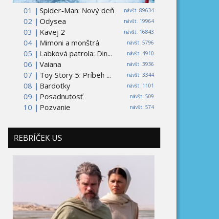
01 |
Spider-Man: Nový deň
návšt. 89634
02 |
Odysea
návšt. 19964
03 |
Kavej 2
návšt. 16843
04 |
Mimoni a monštrá
návšt. 5796
05 |
Labková patrola: Din...
návšt. 4910
06 |
Vaiana
návšt. 3936
07 |
Toy Story 5: Príbeh ...
návšt. 3344
08 |
Bardotky
návšt. 1101
09 |
Posadnutosť
návšt. 509
10 |
Pozvanie
návšt. 574
REBRÍČEK US