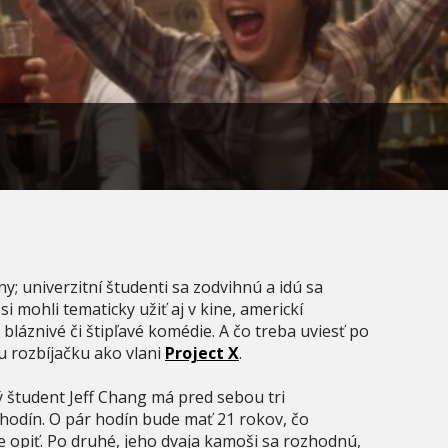
y; univerzitní študenti sa zodvihnú a idú sa
si mohli tematicky užiť aj v kine, americkí
 bláznivé či štipľavé komédie. A čo treba uviesť po
iu rozbíjačku ako vlani
Project X
.
ý študent Jeff Chang má pred sebou tri
 hodín. O pár hodín bude mať 21 rokov, čo
 opiť. Po druhé, jeho dvaja kamoši sa rozhodnú,