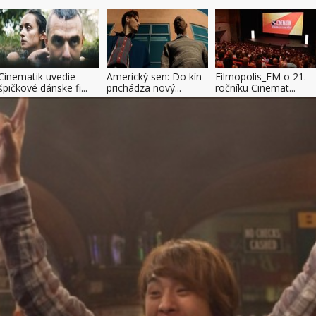
Cinematik uvedie
Americký sen: Do kín
Filmopolis_FM o 21.
špičkové dánske fi...
prichádza nový...
ročníku Cinemat...