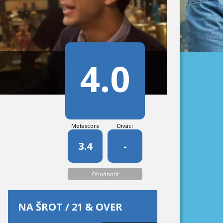
4.0
Metascore
Diváci
3.4
-
Ohodnotiť
NA ŠROT / 21 & OVER