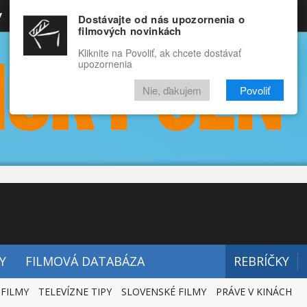
y
Rozprávky
Funny
Docu
Dostávajte od nás upozornenia o
filmových novinkách
RECENZIE
VIDEÁ
FILMY
Kliknite na Povoliť, ak chcete dostávať
upozornenia
Nie, ďakujem
Povoliť
Y
FILMOVÁ DATABÁZA
REBRÍČKY
 FILMY
TELEVÍZNE TIPY
SLOVENSKÉ FILMY
PRÁVE V KINÁCH