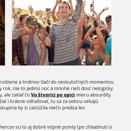
rirodzene a hrdinov tlačí do neskutočných momentov,
 rok, nie to jedinú noc a mnohé rieši dosť nelogicky.
, ale zatiaľ čo
Vo štvorici po opici
mieru absurdity
žať i krásne odhaľovať, tu sa za sebou sekajú
 skupina by si zaslúžila niečo predsa len
rcov sú to aj dobré vtipné pointy (po zhliadnutí si