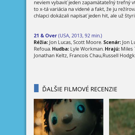
neviem vybaviť jeden zapamätateľný trefný vti
to x-tá variácia na videné a fakt, že ju režírov
chlapci dokázali napísať jeden hit, ale už štyr
21 & Over
(USA, 2013, 92 min.)
Réžia:
Jon Lucas, Scott Moore.
Scenár:
Jon Lu
Refoua.
Hudba:
Lyle Workman.
Hrajú:
Miles 
Jonathan Keltz, Francois Chau,Russell Hodg
ĎALŠIE FILMOVÉ RECENZIE