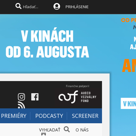
PRIHLÁSENIE
Finančne podporil
PREMIÉRY
PODCASTY
SCREENER
VYHĽADAŤ
O NÁS