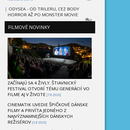
|
ODYSEA - OD TRILERU, CEZ BODY
HORROR AŽ PO MONSTER MOVIE
0
FILMOVÉ NOVINKY
ZAČÍNAJÚ SA 4 ŽIVLY. ŠTIAVNICKÝ
FESTIVAL OTVORÍ TÉMU GENERÁCIÍ VO
FILME AJ V ŽIVOTE
[7.8 2026]
CINEMATIK UVEDIE ŠPIČKOVÉ DÁNSKE
FILMY A PRIVÍTA JEDNÉHO Z
NAJVÝZNAMNEJŠÍCH DÁNSKYCH
REŽISÉROV
[5.8 2026]