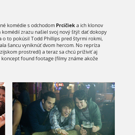
pašné komédie s odchodom
Prcičiek
a ich klonov
 komédií zrazu našiel svoj nový štýl: dať dokopy
a o to pokúsil Todd Phillips pred štyrmi rokmi,
dala šancu vyniknúť dvom hercom. No repríza
ijskom prostredí) a teraz sa chcú priživiť aj
 koncept found footage (filmy známe akože