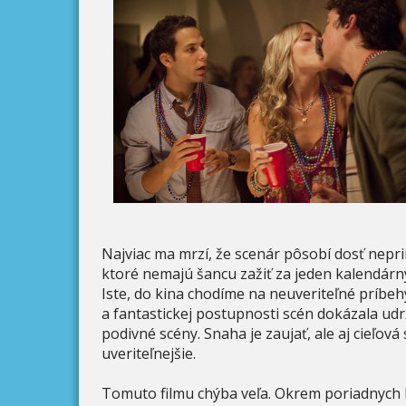
Najviac ma mrzí, že scenár pôsobí dosť nep
ktoré nemajú šancu zažiť za jeden kalendárny
Iste, do kina chodíme na neuveriteľné príbehy
a fantastickej postupnosti scén dokázala udr
podivné scény. Snaha je zaujať, ale aj cieľová
uveriteľnejšie.
Tomuto filmu chýba veľa. Okrem poriadnych he