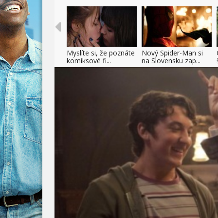
Myslíte si, že poznáte
Nový Spider-Man si
komiksové fi...
na Slovensku zap...