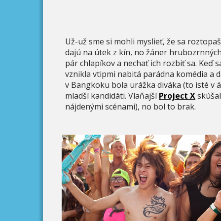
Už-už sme si mohli myslieť, že sa rozto
dajú na útek z kín, no žáner hrubozrnných
pár chlapíkov a nechať ich rozbiť sa. Keď s
vznikla vtipmi nabitá parádna komédia a 
v Bangkoku bola urážka diváka (to isté v áz
mladší kandidáti. Vlaňajší
Project X
skúšal
nájdenými scénami), no bol to brak.