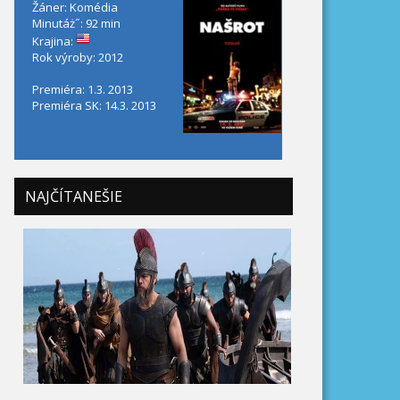
Žáner: Komédia
Minutáż˝: 92 min
Krajina:
Rok výroby: 2012
Premiéra: 1.3. 2013
Premiéra SK: 14.3. 2013
NAJČÍTANEŠIE