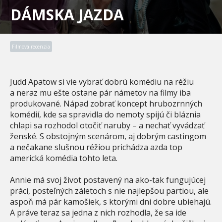
DÁMSKA JAZDA
Filmová recenzia
Judd Apatow si vie vybrať dobrú komédiu na réžiu
a neraz mu ešte ostane pár námetov na filmy iba
produkované. Nápad zobrať koncept hrubozrnných
komédií, kde sa spravidla do nemoty spijú či bláznia
chlapi sa rozhodol otočiť naruby – a nechať vyvádzať
ženské. S obstojným scenárom, aj dobrým castingom
a nečakane slušnou réžiou prichádza azda top
americká komédia tohto leta.
Annie má svoj život postavený na ako-tak fungujúcej
práci, posteľných záletoch s nie najlepšou partiou, ale
aspoň má pár kamošiek, s ktorými dni dobre ubiehajú.
A práve teraz sa jedna z nich rozhodla, že sa ide