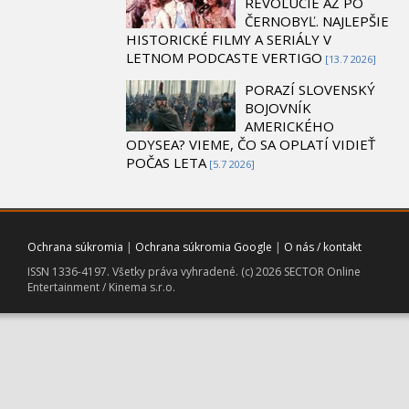
REVOLÚCIE AŽ PO
ČERNOBYĽ. NAJLEPŠIE
HISTORICKÉ FILMY A SERIÁLY V
LETNOM PODCASTE VERTIGO
[13.7 2026]
PORAZÍ SLOVENSKÝ
BOJOVNÍK
AMERICKÉHO
ODYSEA? VIEME, ČO SA OPLATÍ VIDIEŤ
POČAS LETA
[5.7 2026]
Ochrana súkromia
|
Ochrana súkromia Google
|
O nás / kontakt
ISSN 1336-4197. Všetky práva vyhradené. (c) 2026 SECTOR Online
Entertainment / Kinema s.r.o.