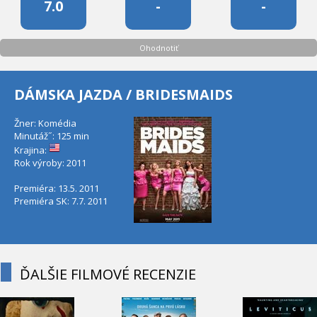
7.0
-
-
Ohodnotiť
DÁMSKA JAZDA / BRIDESMAIDS
Žner: Komédia
Minutáž˝: 125 min
Krajina:
Rok výroby: 2011
Premiéra: 13.5. 2011
Premiéra SK: 7.7. 2011
ĎALŠIE FILMOVÉ RECENZIE