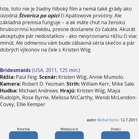
Iste, toto nie je žiadny hlboký film a nemá také grády ako
úvodná
Štvorica po opici
či Apatowove prvotiny. Ale
základná premisa funguje – a ak máte chuť na ženskú
hrubozrnnú komédiu, presne dostanete čo čakáte. Akurát
akceptujte pár nedostatkov - ako nevyrovnanú réžiu či viac
minút. Ale odmenou vám bude zábavná séria skečov a pár
dobrých výkonov na čele s Kristen Wiig.
Bridesmaids
(USA, 2011, 125 min.)
Réžia:
Paul Feig.
Scenár:
Kristen Wiig, Annie Mumolo.
Kamera:
Robert D. Yeoman.
Strih:
William Kerr, Mike Sale.
Hudba:
Michael Andrews.
Hrajú:
Kristen Wiig, Maya
Rudolph, Rose Byrne, Melissa McCarthy, Wendi McLendon-
Covey, Ellie Kemper
autor
Michal Korec
12.7.2011
Kinema
Metascore
Diváci