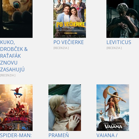
KUKO,
PO VEČIERKE
LEVITICUS
DROBČEK &
[RECENZIA ]
[RECENZIA ]
RAŤAFÁK
ZNOVU
ZASAHUJÚ
[RECENZIA ]
1
SPIDER-MAN:
PRAMEŇ
VAIANA /