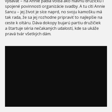
vydávať – na Annie padla voľba ako hlavnú družičku i
spojené povinnosti organizácie svadby. A tu cíti Annie
šancu – jej život je síce naprd, no svoju kamošku má
tak rada, že sa jej rozhodne pripraviť to najlepšie na
ceste k oltáru. Dáva dokopy bujarú partiu družičiek
a štartuje séria nečakaných udalostí, kde sa ukáže
pravá tvár všetkých dám.