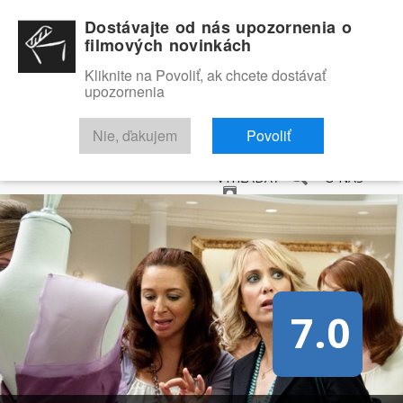
Dostávajte od nás upozornenia o
filmových novinkách
Kliknite na Povoliť, ak chcete dostávať
upozornenia
NOVINKY
RECENZIE
TRAILERY
FILMOVÁ DATABÁZA
Nie, ďakujem
Povoliť
VYHĽADAŤ
O NÁS
7.0