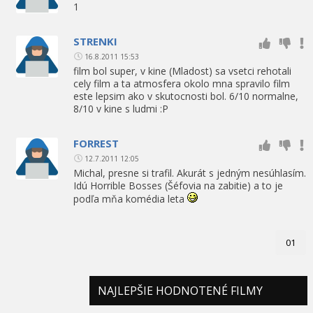
1
STRENKI
16.8.2011 15:53
film bol super, v kine (Mladost) sa vsetci rehotali
cely film a ta atmosfera okolo mna spravilo film
este lepsim ako v skutocnosti bol. 6/10 normalne,
8/10 v kine s ludmi :P
FORREST
12.7.2011 12:05
Michal, presne si trafil. Akurát s jedným nesúhlasím.
Idú Horrible Bosses (Šéfovia na zabitie) a to je
podľa mňa komédia leta
01
NAJLEPŠIE HODNOTENÉ FILMY