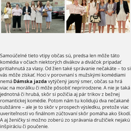
Samoúčelné tieto vtipy občas sú, predsa len môže táto
komédia v očiach niektorých divákov a diváčok pripadať
pritiahnutá za vlasy. Od žien také správanie nečakáte – to si
vás môže získať. Hoci v porovnaní s mužskými komédiami
nemá
Dámska jazda
vytýčený jasný smer, občas sa hrá
viac na morálku či môže pôsobiť neprirodzene. A nie je taká
jednotná či hrubá, skôr si požičia aj pár trikov z bežnej
romantickej komédie. Potom nám tu kolidujú dva nečakané
subžánre – ale je to skôr v prospech výsledku, pretože viac
uveriteľnosti vo finálnom zúčtovaní skôr pomáha ako škodí.
A aj ženičky si možno zoberú zo správania družičiek nejakú
inšpiráciu či poučenie.