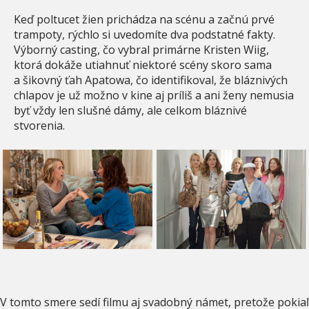
Keď poltucet žien prichádza na scénu a začnú prvé
trampoty, rýchlo si uvedomíte dva podstatné fakty.
Výborný casting, čo vybral primárne Kristen Wiig,
ktorá dokáže utiahnuť niektoré scény skoro sama
a šikovný ťah Apatowa, čo identifikoval, že bláznivých
chlapov je už možno v kine aj príliš a ani ženy nemusia
byť vždy len slušné dámy, ale celkom bláznivé
stvorenia.
V tomto smere sedí filmu aj svadobný námet, pretože pokiaľ