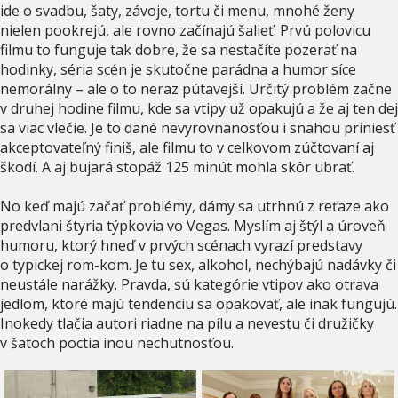
ide o svadbu, šaty, závoje, tortu či menu, mnohé ženy
nielen pookrejú, ale rovno začínajú šalieť. Prvú polovicu
filmu to funguje tak dobre, že sa nestačíte pozerať na
hodinky, séria scén je skutočne parádna a humor síce
nemorálny – ale o to neraz pútavejší. Určitý problém začne
v druhej hodine filmu, kde sa vtipy už opakujú a že aj ten dej
sa viac vlečie. Je to dané nevyrovnanosťou i snahou priniesť
akceptovateľný finiš, ale filmu to v celkovom zúčtovaní aj
škodí. A aj bujará stopáž 125 minút mohla skôr ubrať.
No keď majú začať problémy, dámy sa utrhnú z reťaze ako
predvlani štyria týpkovia vo Vegas. Myslím aj štýl a úroveň
humoru, ktorý hneď v prvých scénach vyrazí predstavy
o typickej rom-kom. Je tu sex, alkohol, nechýbajú nadávky či
neustále narážky. Pravda, sú kategórie vtipov ako otrava
jedlom, ktoré majú tendenciu sa opakovať, ale inak fungujú.
Inokedy tlačia autori riadne na pílu a nevestu či družičky
v šatoch poctia inou nechutnosťou.