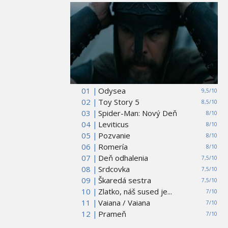
01 |
Odysea
9,5/10
02 |
Toy Story 5
8,5/10
03 |
Spider-Man: Nový Deň
8/10
04 |
Leviticus
8/10
05 |
Pozvanie
8/10
06 |
Romería
8/10
07 |
Deň odhalenia
7,5/10
08 |
Srdcovka
7,5/10
09 |
Škaredá sestra
7,5/10
10 |
Zlatko, náš sused je...
7/10
11 |
Vaiana / Vaiana
7/10
12 |
Prameň
7/10